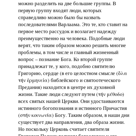
можно разделить на две большие группы. В
первую группу входят люди, которых
справедливо можно было бы назвать
последователями Варлаама. Это те, кто ставит на
первое место рассудок и возлагает надежду
преимущественно на человека. Подобные люди
верят, что таким образом можно решить многие
проблемы, в том числе и главный жизненный
вопрос – познание Бога. Ко второй группе
принадлежат те, у кого, подобно святителю
Григорию, сердце (в его целостном смысле (ὅλα
τήν ἑρμηνεἰα) библейского и святоотеческого
Предания) находится в центре их духовной
жизни. Такие люди следуют путем (τήν μέθοδο)
всех святых нашей Церкви. Они удостаиваются
истинного богопознания и истинного Причастия
(στήν κοινωνία) Богу. Таким образом, в наши дни
существует два направления, два образа жизни.
Но поскольку Церковь считает святителя
Григория Паламу великим богословом и его