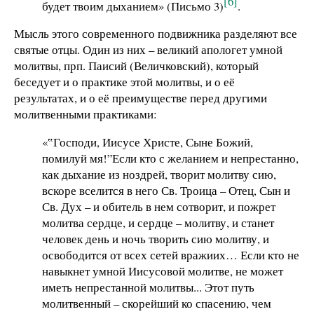
[6]
будет твоим дыханием» (Письмо 3)
.
Мысль этого современного подвижника разделяют все
святые отцы. Один из них – великий апологет умной
молитвы, прп. Паисий (Величковский), который
беседует и о практике этой молитвы, и о её
результатах, и о её преимуществе перед другими
молитвенными практиками:
«‟Господи, Иисусе Христе, Сыне Божий,
помилуй мя!”Если кто с желанием и непрестанно,
как дыхание из ноздрей, творит молитву сию,
вскоре вселится в него Св. Троица – Отец, Сын и
Св. Дух – и обитель в нем сотворит, и пожрет
молитва сердце, и сердце – молитву, и станет
человек день и ночь творить сию молитву, и
освободится от всех сетей вражиих… Если кто не
навыкнет умной Иисусовой молитве, не может
иметь непрестанной молитвы... Этот путь
молитвенный – скорейший ко спасению, чем