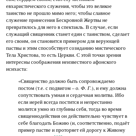
евхаристического служения, чтобы это великое
таинство не прошло мимо него; чтобы славное
служение принесения Бескровной Жертвы не
превратилось для него в спектакль. В случае, если
служащий священник станет един с таинством, сделает
его своим, он становится примером для верующей
паствы и этим способствует созиданию мистического
Тела Христова, то есть Церкви. С этой точки зрения
интересны соображения неизвестного афонского
исихаста:
«Священство должно быть сопровождаемо
постом (т.е. с подвигом –
о. Ф. Г.
), и ему должна
сопутствовать умная и сердечная молитва. Ибо
если иерей всегда постится и непрестанно
молится умно из глубины себя, тогда во время
священнодействия он действительно чувствует в
себе благодать Божию (и, соответственно, подаёт
пример пастве и проторяет ей дорогу к Живому