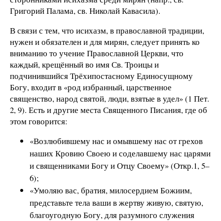
Григорий Палама, св. Николай Кавасила).
В связи с тем, что исихазм, в православной традиции,
нужен и обязателен и для мирян, следует принять ко
вниманию то учение Православной Церкви, что
каждый, крещённый во имя Св. Троицы и
подчинившийся Трёхипостасному Единосущному
Богу, входит в «род избранный, царственное
священство, народ святой, люди, взятые в удел» (1 Пет.
2, 9). Есть и другие места Священного Писания, где об
этом говорится:
«Возлюбившему нас и омывшему нас от грехов
наших Кровию Своею и соделавшему нас царями
и священниками Богу и Отцу Своему» (Откр.1, 5–
6);
«Умоляю вас, братия, милосердием Божиим,
представьте тела ваши в жертву живую, святую,
благоугодную Богу, для разумного служения