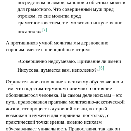
посредством псалмов, канонов и обычных молитв
для грамотного. Что совершенный муж пред
отроком, то сие молитва пред
грамотнословесием, т.е. молитвою искусственно
[7]
писанною»
.
А противников умной молитвы мы дерзновенно
спросим вместе с преподобным отцом:
«Совершенно недоумеваю. Призвание ли имени
[8]
Иисусова, думается вам, неполезно?»
Отрицательное отношение к исихазму обусловленно и
тем, что под этим термином понимают состояние
обожившегося человека. На самом деле исихазм – это
путь, православная практика молитвенно-аскетической
жизни, тот процесс в духовной жизни, который
возможен и нужен и для мирянина, поскольку, с
практической точки зрения, именно исихазм
обуславливает уникальность Православия, так как он