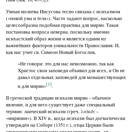
Умная молитва Иисусова тесно связана с исихазмом
(«покой ума и тела»). Часто задают вопрос, насколько
целесообразна подобная практика для мирян. Такая
постановка вопроса неверна, поскольку именно
исихастский образ жизни и является одним из
важнейших факторов уникальности Православия. И,
как нас учит св. Симеон Новый Богослов,
«Не говори: это для нас невозможно, так как
Христос свои заповеди объявил для всех, и Он не
давал отдельных заповедей для монашествующих
[1]
и для мирян»
.
В греческой традиции исихазм мирян – обычное
явление, и для него существует даже специальный
термин: лаический исихазм (греч. λαϊκός –
«мирянин»). В XIV в., когда исихазм был догматически
утверждён на Соборе (1351 г.), отцы Церкви были
сторонниками исихазма среди мирян (напр., св.