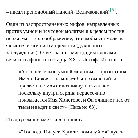
[5]
– писал преподобный Паисий (Величковский)
.
Один из распространенных мифов, направленных
против умной Иисусовой молитвы и в целом против
исихазма, – это соображение, что якобы эта молитва
является источником прелести (духовного
заблуждения). Ответ на этот миф дадим словами
великого афонского старца XX в. Иосифа Исихаста:
«А относительно умной молитвы… призывания
Имени Божия – не может быть сомнений, и
прелесть не может возникнуть из-за нее,
поскольку внутри сердца нерассеянно
призывается Имя Христово, и Он очищает нас от
тьмы и ведет к свету» (Письмо 63).
И в другом письме старец пишет:
«‟Господи Иисусе Христе, помилуй мя” пусть