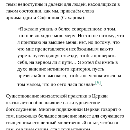
темы недоступны и далёки для людей, находящихся в
таком состоянии, как мы, приведём слова
архимандрита Софрония (Сахарова):
«Я желаю узнать о более совершенном: о том,
что превосходит мою меру. Но это не потому, что
я притязаю на высшее меня; нет, но потому, что
что мне представляется необходимым как-то
узреть путеводящую звезду, чтобы проверять
себя, на верном ли я пути… Я хотел бы иметь в
духе видение истинного критерия, пусть
чрезвычайно высокого, чтобы не успокоиться на
[9]
том малом, что до сего часа познал»
.
Существование исихастской практики в Церкви
оказывает особое влияние на литургическое
богослужение. Многие подвижники Церкви говорят о
том, насколько большое значение имеет для служащего
священника его личный молитвенный опыт, чтобы он
сам, сердцем своим, стал соучастником