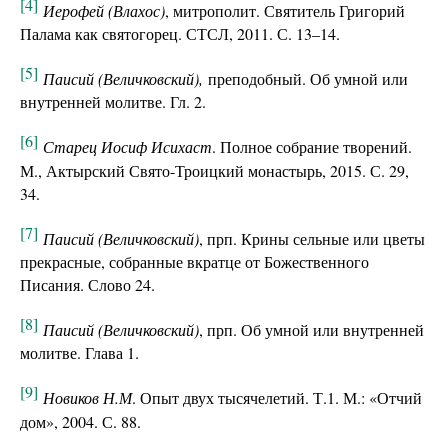
[4]
Иерофей (Влахос)
, митрополит. Святитель Григорий
Палама как святогорец. СТСЛ, 2011. С. 13–14.
[5]
Паисий (Величковский),
преподобный. Об умной или
внутренней молитве. Гл. 2.
[6]
Старец Иосиф И
сихаст
. Полное собрание творений.
М., Актырский Свято-Троицкий монастырь, 2015. С. 29,
34.
[7]
Паисий (Величковский)
, прп. Крины сельные или цветы
прекрасные, собранные вкратце от Божественного
Писания. Слово 24.
[8]
Паисий (Величковский)
, прп. Об умной или внутренней
молитве. Глава 1.
[9]
Новиков Н.М
. Опыт двух тысячелетий. Т.1. М.: «Отчий
дом», 2004. С. 88.