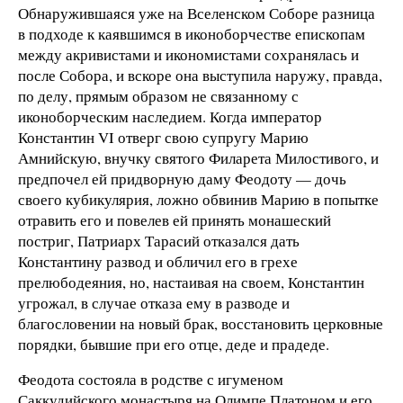
Обнаружившаяся уже на Вселенском Соборе разница
в подходе к каявшимся в иконоборчестве епископам
между акривистами и икономистами сохранялась и
после Собора, и вскоре она выступила наружу, правда,
по делу, прямым образом не связанному с
иконоборческим наследием. Когда император
Константин VI отверг свою супругу Марию
Амнийскую, внучку святого Филарета Милостивого, и
предпочел ей придворную даму Феодоту — дочь
своего кубикулярия, ложно обвинив Марию в попытке
отравить его и повелев ей принять монашеский
постриг, Патриарх Тарасий отказался дать
Константину развод и обличил его в грехе
прелюбодеяния, но, настаивая на своем, Константин
угрожал, в случае отказа ему в разводе и
благословении на новый брак, восстановить церковные
порядки, бывшие при его отце, деде и прадеде.
Феодота состояла в родстве с игуменом
Саккудийского монастыря на Олимпе Платоном и его