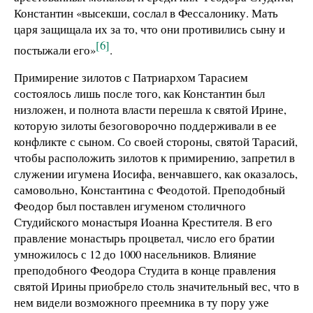
Константин «высекши, сослал в Фессалонику. Мать
царя защищала их за то, что они противились сыну и
[6]
постыжали его»
.
Примирение зилотов с Патриархом Тарасием
состоялось лишь после того, как Константин был
низложен, и полнота власти перешла к святой Ирине,
которую зилоты безоговорочно поддерживали в ее
конфликте с сыном. Со своей стороны, святой Тарасий,
чтобы расположить зилотов к примирению, запретил в
служении игумена Иосифа, венчавшего, как оказалось,
самовольно, Константина с Феодотой. Преподобный
Феодор был поставлен игуменом столичного
Студийского монастыря Иоанна Крестителя. В его
правление монастырь процветал, число его братии
умножилось с 12 до 1000 насельников. Влияние
преподобного Феодора Студита в конце правления
святой Ирины приобрело столь значительный вес, что в
нем видели возможного преемника в ту пору уже