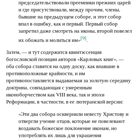
председательствовали преемники прежних царей
и где присутствовали, между прочим, члены,
бывшие на предыдущем соборе, и этот собор
впал в ошибку, как и первый. Первый собор
запретил даже смотреть на иконы, второй повелел
[9]
их обожать и молиться им»
.
Затем, — и тут содержится квинтэссенция
богословской позиции авторов «Карловых книг», —
оба собора ставятся на одну доску, как впавшие в
противоположные крайности, и им
противопоставляется выдаваемая за золотую середину
доктрина, совпадающая с умеренным
иконоборчеством как VIII века, так и эпохи
Реформации, в частности, в ее лютеранской версии:
«Эти два собора осквернили невесту Христову и
отвергли учение отцов, которые не повелевают
воздавать божеское поклонение иконам, но
употреблять их лишь для украшения