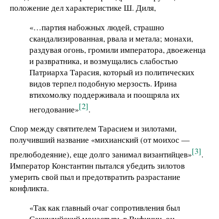
положение дел характеристике Ш. Диля,
«…партия набожных людей, страшно
скандализированная, рвала и метала; монахи,
раздувая огонь, громили императора, двоеженца
и развратника, и возмущались слабостью
Патриарха Тарасия, который из политических
видов терпел подобную мерзость. Ирина
втихомолку поддерживала и поощряла их
[2]
негодование»
.
Спор между святителем Тарасием и зилотами,
получивший название «михианский (от моихос —
[3]
прелюбодеяние), еще долго занимал византийцев»
.
Император Константин пытался убедить зилотов
умерить свой пыл и предотвратить разрастание
конфликта.
«Так как главный очаг сопротивления был
Саккудийский монастырь в Вифинии, он