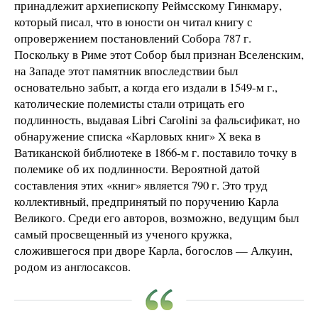
принадлежит архиепископу Реймсскому Гинкмару,
который писал, что в юности он читал книгу с
опровержением постановлений Собора 787 г.
Поскольку в Риме этот Собор был признан Вселенским,
на Западе этот памятник впоследствии был
основательно забыт, а когда его издали в 1549-м г.,
католические полемисты стали отрицать его
подлинность, выдавая Libri Carolini за фальсификат, но
обнаружение списка «Карловых книг» X века в
Ватиканской библиотеке в 1866-м г. поставило точку в
полемике об их подлинности. Вероятной датой
составления этих «книг» является 790 г. Это труд
коллективный, предпринятый по поручению Карла
Великого. Среди его авторов, возможно, ведущим был
самый просвещенный из ученого кружка,
сложившегося при дворе Карла, богослов — Алкуин,
родом из англосаксов.