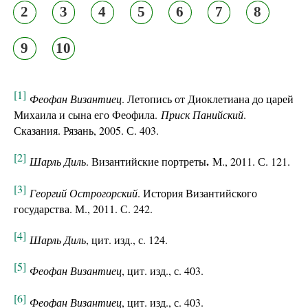
2
3
4
5
6
7
8
9
10
[1]
Феофан Византиец
. Летопись от Диоклетиана до царей
Михаила и сына его Феофила.
Приск Панийский
.
Сказания. Рязань, 2005. С. 403.
[2]
.
Шарль Диль
. Византийские портреты
М., 2011. С. 121.
[3]
Георгий Острогорский
. История Византийского
государства. М., 2011. С. 242.
[4]
Шарль Диль
, цит. изд., с. 124.
[5]
Феофан Византиец
, цит. изд., с. 403.
[6]
Феофан Византиец
, цит. изд., с. 403.