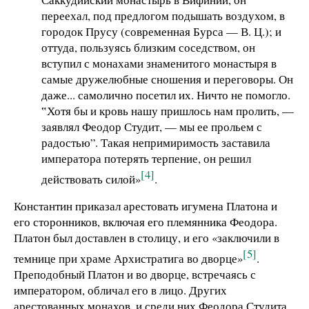
переехал, под предлогом подышать воздухом, в
городок Прусу (современная Бурса — В. Ц.); и
оттуда, пользуясь близким соседством, он
вступил с монахами знаменитого монастыря в
самые дружелюбные сношения и переговоры. Он
даже... самолично посетил их. Ничто не помогло.
‟Хотя бы и кровь нашу пришлось нам пролить, —
заявлял Феодор Студит, — мы ее прольем с
радостью”. Такая непримиримость заставила
императора потерять терпение, он решил
[4]
действовать силой»
.
Константин приказал арестовать игумена Платона и
его сторонников, включая его племянника Феодора.
Платон был доставлен в столицу, и его «заключили в
[5]
темнице при храме Архистратига во дворце»
.
Преподобный Платон и во дворце, встречаясь с
императором, обличал его в лицо. Других
арестованных монахов, и среди них Феодора Студита,