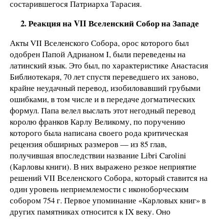
состарившегося Патриарха Тарасия.
2. Реакция на VII Вселенский Собор на Западе
Акты VII Вселенского Собора, орос которого был
одобрен Папой Адрианом I, были переведены на
латинский язык. Это был, по характеристике Анастасия
Библиотекаря, 70 лет спустя переведшего их заново,
крайне неудачный перевод, изобиловавший грубыми
ошибками, в том числе и в передаче догматических
формул. Папа велел выслать этот негодный перевод
королю франков Карлу Великому, по поручению
которого была написана своего рода критическая
рецензия обширных размеров — из 85 глав,
получившая впоследствии название Libri Carolini
(Карловы книги). В них выражено резкое неприятие
решений VII Вселенского Собора, который ставится на
один уровень неприемлемости с иконоборческим
собором 754 г. Первое упоминание «Карловых книг» в
других памятниках относится к IX веку. Оно