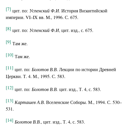
[7]
цит. по:
Успенский Ф.И
. История Византийской
империи. VI–IX вв. М., 1996. С. 675.
[8]
цит. по:
Успенский Ф.И
, цит. изд., с. 675.
[9]
Там же.
[10]
Там же.
[11]
цит. по:
Болотов В.В
. Лекции по истории Древней
Церкви. Т. 4. М., 1995. С. 583.
[12]
цит. по:
Болотов В.В.
цит. изд., Т. 4, с. 583.
[13]
Карташев А.В
. Вселенские Соборы. М., 1994. С. 530–
531.
[14]
Болотов В.В
., цит. изд., Т. 4, с. 583.