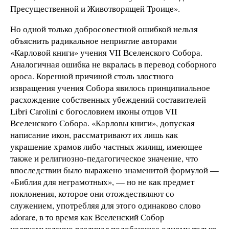
Пресущественной и Животворящей Троице».
Но одной только добросовестной ошибкой нельзя
объяснить радикальное неприятие авторами
«Карловой книги» учения VII Вселенского Собора.
Аналогичная ошибка не вкралась в перевод соборного
ороса. Коренной причиной столь злостного
извращения учения Собора явилось принципиальное
расхождение собственных убеждений составителей
Libri Carolini с богословием иконы отцов VII
Вселенского Собора. «Карловы книги», допуская
написание икон, рассматривают их лишь как
украшение храмов либо частных жилищ, имеющее
также и религиозно-педагогическое значение, что
впоследствии было выражено знаменитой формулой —
«Библия для неграмотных», — но не как предмет
поклонения, которое они отождествляют со
служением, употребляя для этого одинаково слово
adorare, в то время как Вселенский Собор
недвусмысленно различал подобающее одному только