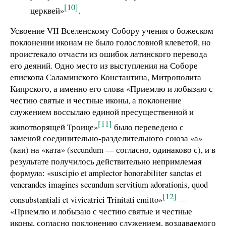
[10]
церквей»
.
Усвоение VII Вселенскому Собору учения о божеском
поклонении иконам не было голословной клеветой, но
проистекало отчасти из ошибок латинского перевода
его деяний. Одно место из выступления на Соборе
епископа Саламинского Константина, Митрополита
Кипрского, а именно его слова «Приемлю и лобызаю с
честию святые и честные иконы, а поклонение
служением воссылаю единой пресущественной и
[11]
животворящей Троице»
было переведено с
заменой соединительно-разделительного союза «а»
(каи) на «ката» (secundum — согласно, одинаково с), и в
результате получилось действительно непримлемая
формула: «suscipio et amplector honorabiliter sanctas et
venerandes imagines secundum servitium adorationis, quod
[12]
consubstantiali et vivicatrici Trinitati emitto»
—
«Приемлю и лобызаю с честию святые и честные
иконы, согласно поклонению служением, воздаваемого