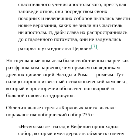
спасительного учения апостольского, преступая
заповеди отцов, они посредством своих
позорных и нелепейших соборов пытались ввести
новые верования, каких не знали ни Спаситель,
ни апостолы. И, дабы слава их распространилась
до отдаленного потомства, они не задумались
[7]
разорвать узы единства Церкви»
.
Но тщеславные помыслы были свойственны скорее как
раз франкским парвеню, чем прямым наследникам
древних цивилизаций Эллады и Рима — ромеям. Тут
налицо хорошо известный психологический комплекс,
который в просторечии обозначен поговоркой «с
больной головы на здоровую».
Обличительные стрелы «Карловых книг» вначале
поражают иконоборческий собор 755 г:
«Несколько лет назад в Вифинии происходил
собор, который имел дерзость объявить отмену