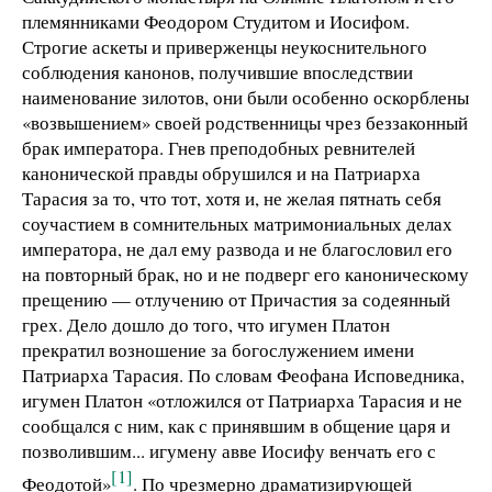
племянниками Феодором Студитом и Иосифом.
Строгие аскеты и приверженцы неукоснительного
соблюдения канонов, получившие впоследствии
наименование зилотов, они были особенно оскорблены
«возвышением» своей родственницы чрез беззаконный
брак императора. Гнев преподобных ревнителей
канонической правды обрушился и на Патриарха
Тарасия за то, что тот, хотя и, не желая пятнать себя
соучастием в сомнительных матримониальных делах
императора, не дал ему развода и не благословил его
на повторный брак, но и не подверг его каноническому
прещению — отлучению от Причастия за содеянный
грех. Дело дошло до того, что игумен Платон
прекратил возношение за богослужением имени
Патриарха Тарасия. По словам Феофана Исповедника,
игумен Платон «отложился от Патриарха Тарасия и не
сообщался с ним, как с принявшим в общение царя и
позволившим... игумену авве Иосифу венчать его с
[1]
Феодотой»
. По чрезмерно драматизирующей