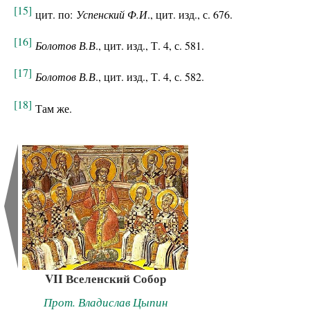
[15]
цит. по:
Успенский Ф.И
., цит. изд., с. 676.
[16]
Болотов В.В
., цит. изд., Т. 4, с. 581.
[17]
Болотов В.В
., цит. изд., Т. 4, с. 582.
[18]
Там же.
VII Вселенский Собор
Прот. Владислав Цыпин