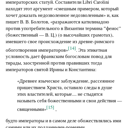
императорских статуй. Составители Libri Carolini
находят этот аргумент «смешным примером, который
хочет доказать недозволенное недозволенным» и, как
пишет В. В. Болотов, «разражаются катилинадою
против употребительного в Византии термина ‟феиос”
(божественный — В. Ц.) (о высочайших грамотах),
имевшего свое происхождение из древне-римского
[14]
обоготворения императоров»
. Эта этикетная
условность дает франкским богословам повод для
тирады, заостренной против правивших тогда
императоров святой Ирины и Константина:
«Древнее языческое заблуждение, рассеянное
пришествием Христа, оставило следы в душе
этих властителей, которые.... не стыдятся
называть себя божественными и свои действия —
[15]
священными»
,
будто императоры и в самом деле обожествлялись ими
самими или их подданными-ромеями.