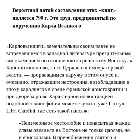
Вероятной датой составления этих «книг»
является 790 г. Это труд, предпринятый по
поручению Карла Великого
«Карловы книги» замечательны своим ранее не
встречавшимся в западной литературе презрительным
высокомерием по отношению к греческому Востоку: к
Константинополю, к его Церкви и к императорской
власти, — прорвавшимся наружу в этом опусе и,
очевидно, отражавшим настроения, возобладавшие в
эпоху каролингов в среде франкской аристократии и
при дворе короля. Характерной иллюстрацией
подобной эллинофобии может служить уже 1 титул
Libri Carolini, где есть такой пассаж:
«Неизмеримое честолюбие и ненасытная жажда
славы овладели на Востоке не только царями, но
и епископами. В пренебрежении святого и