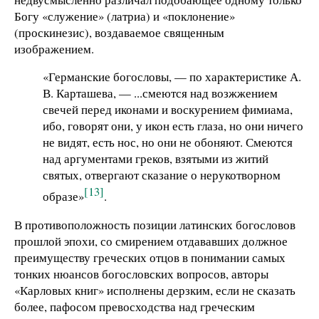
Богу «служение» (латриа) и «поклонение»
(проскинезис), воздаваемое священным
изображением.
«Германские богословы, — по характеристике А.
В. Карташева, — ...смеются над возжжением
свечей перед иконами и воскурением фимиама,
ибо, говорят они, у икон есть глаза, но они ничего
не видят, есть нос, но они не обоняют. Смеются
над аргументами греков, взятыми из житий
святых, отвергают сказание о нерукотворном
[13]
образе»
.
В противоположность позиции латинских богословов
прошлой эпохи, со смирением отдававших должное
преимуществу греческих отцов в понимании самых
тонких нюансов богословских вопросов, авторы
«Карловых книг» исполнены дерзким, если не сказать
более, пафосом превосходства над греческим