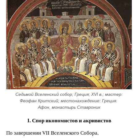
Седьмой Вселенский собор; Греция; XVI в.; мастер: 
Феофан Критский; местонахождение: Греция. 
Афон, монастырь Ставроник
1. Спор икономистов и акривистов
По завершении VII Вселенского Собора,