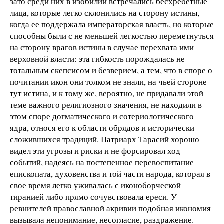
зато среди них в изобилии встречались бесхребетные
лица, которые легко склонились на сторону истины,
когда ее поддержала императорская власть, но которые
способны были с не меньшей легкостью переметнуться
на сторону врагов истины в случае перехвата ими
верховной власти: эта гибкость порождалась не
тотальным скепсисом и безверием, а тем, что в споре о
почитании икон они толком не знали, на чьей стороне
тут истина, и к тому же, вероятно, не придавали этой
теме важного религиозного значения, не находили в
этом споре догматического и сотериологического
ядра, относя его к области обрядов и исторически
сложившихся традиций. Патриарх Тарасий хорошо
видел эти угрозы и риски и не форсировал ход
событий, надеясь на постепенное перевоспитание
епископата, духовенства и той части народа, которая в
свое время легко уживалась с иконоборческой
тиранией либо прямо сочувствовала ереси. У
ревнителей православной акривии подобная икономия
вызывала непонимание, несогласие, раздражение.