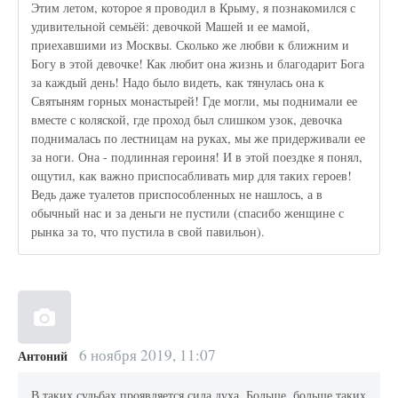
Этим летом, которое я проводил в Крыму, я познакомился с
удивительной семьёй: девочкой Машей и ее мамой,
приехавшими из Москвы. Сколько же любви к ближним и
Богу в этой девочке! Как любит она жизнь и благодарит Бога
за каждый день! Надо было видеть, как тянулась она к
Святыням горных монастырей! Где могли, мы поднимали ее
вместе с коляской, где проход был слишком узок, девочка
поднималась по лестницам на руках, мы же придерживали ее
за ноги. Она - подлинная героиня! И в этой поездке я понял,
ощутил, как важно приспосабливать мир для таких героев!
Ведь даже туалетов приспособленных не нашлось, а в
обычный нас и за деньги не пустили (спасибо женщине с
рынка за то, что пустила в свой павильон).
6 ноября 2019, 11:07
Антоний
В таких судьбах проявляется сила духа. Больше, больше таких