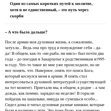
Один из самых коротких путей к молитве,
хотя и не единственный, – это путь через
скорби
– А что было дальше?
После армии моя духовная жизнь, к сожалению,
затухла... Ведь она про труд и понуждение себя – да-
да! В общем, как-то «ни рыба, ни мясо» был почти два
года – до поездки в Закарпатье к родственникам в1995-
м году. Что-то такое во мне уже происходило, но не
мог понять, что. Наверное, опять тот поиск Бога,
который коснулся меня в армии. Я опять стал
интересоваться духовной литературой (существующей
на тот момент). Приехали мы, в общем, к родне – а там
дождь, как помню, зарядил на неделю! В горы не
пойдешь на шашлыки, никуда не сунешься особо...
Сидел дома и читал духовные разные книжки, которые
были в наличии у тети. Это тоже было, как понимаю,