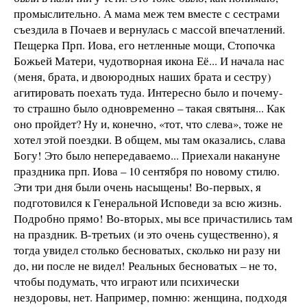
промыслительно. А мама меж тем вместе с сестрами
съездила в Почаев и вернулась с массой впечатлений.
Пещерка Прп. Иова, его нетленные мощи, Стопочка
Божьей Матери, чудотворная икона Её... И начала нас
(меня, брата, и двоюродных наших брата и сестру)
агитировать поехать туда. Интересно было и почему-
то страшно было одновременно – такая святыня... Как
оно пройдет? Ну и, конечно, «тот, что слева», тоже не
хотел этой поездки. В общем, мы там оказались, слава
Богу! Это было непередаваемо... Приехали накануне
праздника прп. Иова – 10 сентября по новому стилю.
Эти три дня были очень насыщены! Во-первых, я
подготовился к Генеральной Исповеди за всю жизнь.
Подробно прямо! Во-вторых, мы все причастились там
на праздник. В-третьих (и это очень существенно), я
тогда увидел столько бесноватых, сколько ни разу ни
до, ни после не видел! Реальных бесноватых – не то,
чтобы подумать, что играют или психически
нездоровы, нет. Например, помню: женщина, подходя