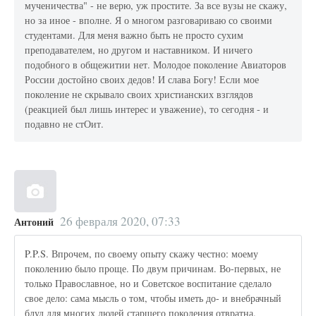
мученичества" - не верю, уж простите. За все вузы не скажу,
но за иное - вполне. Я о многом разговариваю со своими
студентами. Для меня важно быть не просто сухим
преподавателем, но другом и наставником. И ничего
подобного в общежитии нет. Молодое поколение Авиаторов
России достойно своих дедов! И слава Богу! Если мое
поколение не скрывало своих христианских взглядов
(реакцией был лишь интерес и уважение), то сегодня - и
подавно не стОит.
26 февраля 2020, 07:33
Антоний
P.P.S. Впрочем, по своему опыту скажу честно: моему
поколению было проще. По двум причинам. Во-первых, не
только Православное, но и Советское воспитание сделало
свое дело: сама мысль о том, чтобы иметь до- и внебрачный
блуд для многих людей старшего поколения отвратна.