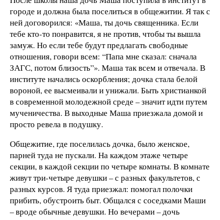
городе и должна была поселиться в общежитии. Я так с
ней договорился: «Маша, ты дочь священника. Если
тебе кто-то понравится, я не против, чтобы ты вышла
замуж. Но если тебе будут предлагать свободные
отношения, говори всем: “Папа мне сказал: сначала
ЗАГС, потом близость”». Маша так всем и отвечала. В
институте начались оскорбления; дочка стала белой
вороной, ее высмеивали и унижали. Быть христианкой
в современной молодежной среде – значит идти путем
мученичества. В выходные Маша приезжала домой и
просто ревела в подушку.
Общежитие, где поселилась дочка, было женское,
парней туда не пускали. На каждом этаже четыре
секции, в каждой секции по четыре комнаты. В комнате
живут три-четыре девушки – с разных факультетов, с
разных курсов. Я туда приезжал: помогал полочки
прибить, обустроить быт. Общался с соседками Маши
– вроде обычные девушки. Но вечерами – дочь