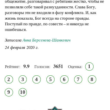
общежитие, разговаривал с ребятами жестко, чтобы не
позволяли себе такой разнузданности. Слава Богу,
разговоры эти не входили в фазу конфликта. И, как
жизнь показала, Бог всегда на стороне правды.
Поступай по правде, по совести – и никогда не
ошибешься.
Записала
Анна Берсенева-Шанкевич
24 февраля 2020 г.
9.9
3651
1
Рейтинг:
Голосов:
Оценка:
2
3
4
5
6
7
8
9
10