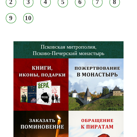
2
3
4
5
6
7
8
9
10
Псковская митрополия,
Псково-Печерский монастырь