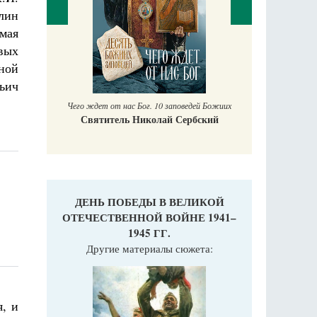
лин
 мая
евых
П
Е
нной
аучись у
льич
Чего ждет от нас Бог. 10 заповедей Божиих
Святитель Николай Сербский
ДЕНЬ ПОБЕДЫ В ВЕЛИКОЙ
ОТЕЧЕСТВЕННОЙ ВОЙНЕ 1941–
1945 ГГ.
Другие материалы сюжета:
, и