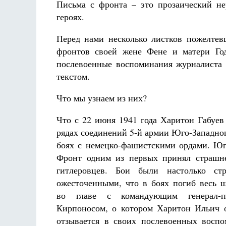
Письма с фронта – это прозаический н
героях.
Перед нами несколько листков пожелтев
фронтов своей жене Фене и матери Год
послевоенные воспоминания журналиста
текстом.
Что мы узнаем из них?
Что с 22 июня 1941 года Харитон Габуев
рядах соединений 5-й армии Юго-Западног
боях с немецко-фашистскими ордами. Ю
Фронт одним из первых принял страшн
гитлеровцев. Бои были настолько с
ожесточенными, что в боях погиб весь 
во главе с командующим генерал-п
Кирпоносом, о котором Харитон Ильич 
отзывается в своих послевоенных воспо