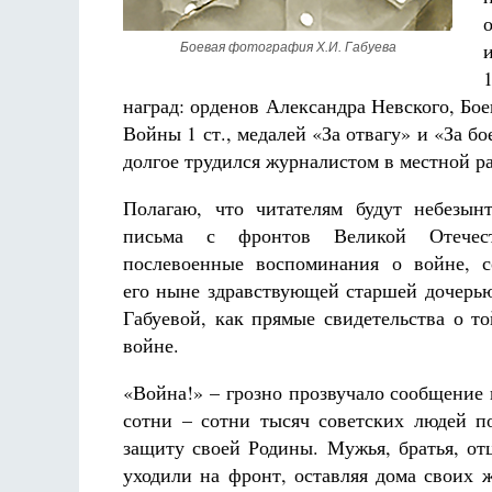
Боевая фотография Х.И. Габуева
наград: орденов Александра Невского, Бо
Войны 1 ст., медалей «За отвагу» и «За б
Разлуки не будет
долгое трудился журналистом в местной ра
Фредерика де Грааф
Полагаю, что читателям будут небезын
письма с фронтов Великой Отечес
послевоенные воспоминания о войне, с
его ныне здравствующей старшей дочер
Габуевой, как прямые свидетельства о т
войне.
«Война!» – грозно прозвучало сообщение 
сотни – сотни тысяч советских людей п
защиту своей Родины. Мужья, братья, от
уходили на фронт, оставляя дома своих 