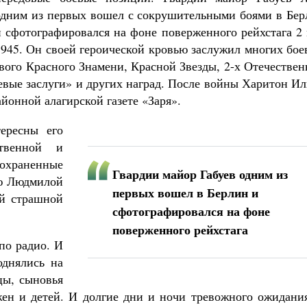
одним из первых вошел с сокрушительными боями в Бер
и сфотографировался на фоне поверженного рейхстага 2
1945. Он своей героической кровью заслужил многих бо
евого Красного Знамени, Красной Звезды, 2-х Отечестве
Великомученик Георгий Победоносец. Н
оевые заслуги» и других наград. После войны Харитон И
святого
Роман Котов
йонной алагирской газете «Заря».
Как найти своё место в жизни
Кирилл Мурышев
тересны его
твенной и
охраненные
Гвардии майор Габуев одним из
ью Людмилой
первых вошел в Берлин и
ой страшной
сфотографировался на фоне
поверженного рейхстага
по радио. И
однялись на
цы, сыновья
жен и детей. И долгие дни и ночи тревожного ожидания