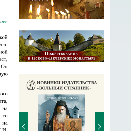
аев
кой
ев,
ной
ст,
 Он
вную
НОВИНКИ ИЗДАТЕЛЬСТВА
«ВОЛЬНЫЙ СТРАННИК»
ого
та,
 на
 со
 на
.И.