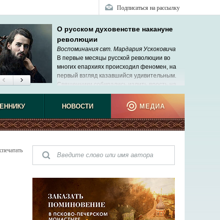
Подписаться на рассылку
О русском духовенстве накануне
революции
Воспоминания свт. Мардария Ускоковича
В первые месяцы русской революции во
многих епархиях происходил феномен, на
первый взгляд казавшийся удивительным.
Священники собирались излить ярость на
своих архиереев. Мне не раз пришлось
ь подобные сцены, но меня это не удивляло.
ЕННИКУ
НОВОСТИ
МЕДИА
спечатать