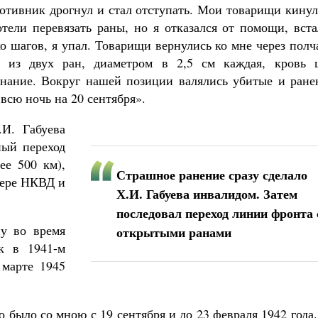
ротивник дрогнул и стал отступать. Мои товарищи кину
отели перевязать раны, но я отказался от помощи, вст
о шагов, я упал. Товарищи вернулись ко мне через полч
я из двух ран, диаметром в 2,5 см каждая, кровь 
знание. Вокруг нашей позиции валялись убитые и ране
сю ночь на 20 сентября».
.И. Габуева
ный переход
ее 500 км),
Страшное ранение сразу сделало
гере НКВД и
Х.И. Габуева инвалидом. Затем
последовал переход линии фронта 
у во время
открытыми ранами
к в 1941-м
 марте 1945
о было со мною с 19 сентября и до 23 февраля 1942 года