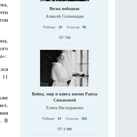
ева,
Весна победная
очти
Алексей Солоницын
гом
Рейтинг:
10
Голосов:
90
720
на,
ого
а»:
ался
 11
Война, мир и книга жизни Раисы
акже
Симаковой
чел.
Елена Наследышева
ужия
Рейтинг:
10
Голосов:
204
ц. В
2 086