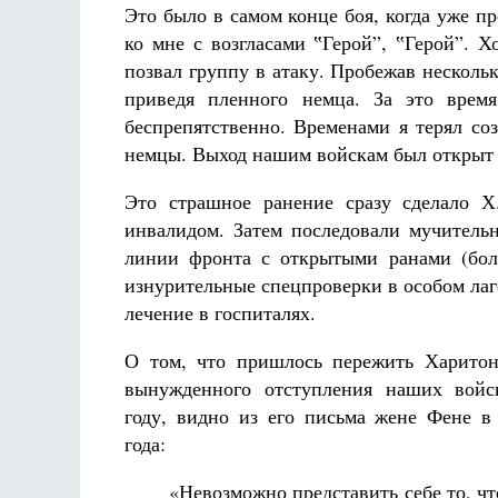
Это было в самом конце боя, когда уже п
ко мне с возгласами ‟Герой”, ‟Герой”. Х
позвал группу в атаку. Пробежав нескольк
приведя пленного немца. За это врем
беспрепятственно. Временами я терял со
немцы. Выход нашим войскам был открыт в
Это страшное ранение сразу сделало Х
инвалидом. Затем последовали мучитель
линии фронта с открытыми ранами (бол
изнурительные спецпроверки в особом ла
лечение в госпиталях.
О том, что пришлось пережить Харитон
вынужденного отступления наших войс
году, видно из его письма жене Фене в
года:
«Невозможно представить себе то, чт