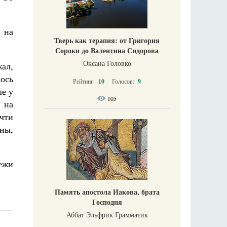
 на
Тверь как терапия: от Григория
Сороки до Валентина Сидорова
Оксана Головко
жал,
ось
Рейтинг:
10
Голосов:
9
ле у
105
, на
чти
йны,
ежи
Память апостола Иакова, брата
Господня
Аббат Эльфрик Грамматик