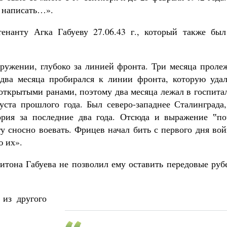
о написать…».
енанту Агка Габуеву 27.06.43 г., который также был
ружении, глубоко за линией фронта. Три месяца проле
 два месяца пробирался к линии фронта, которую удал
 открытыми ранами, поэтому два месяца лежал в госпита
густа прошлого года. Был северо-западнее Сталинграда
ория за последние два года. Отсюда и выражение ‟по
гу сносно воевать. Фрицев начал бить с первого дня во
ю их».
тона Габуева не позволил ему оставить передовые руб
 из другого