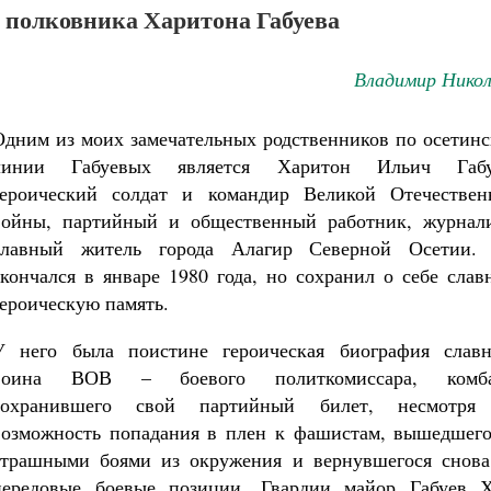
 полковника Харитона Габуева
Владимир Никол
Одним из моих замечательных родственников по осетинс
линии Габуевых является Харитон Ильич Габу
героический солдат и командир Великой Отечествен
войны, партийный и общественный работник, журнали
славный житель города Алагир Северной Осетии.
скончался в январе 1980 года, но сохранил о себе сла
героическую память.
У него была поистине героическая биография славн
воина ВОВ – боевого политкомиссара, комба
сохранившего свой партийный билет, несмотря
возможность попадания в плен к фашистам, вышедшего
страшными боями из окружения и вернувшегося снова
передовые боевые позиции. Гвардии майор Габуев Х