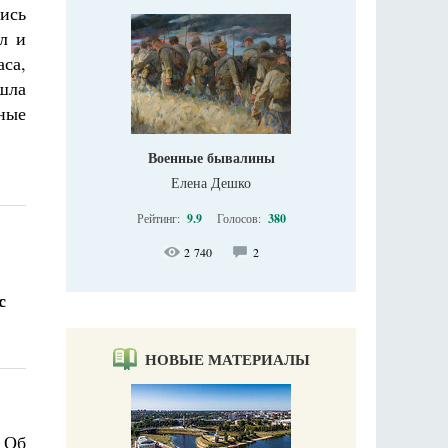
лись
ал и
аса,
шла
ные
Военные бывалины
Елена Дешко
Рейтинг:
9.9
Голосов:
380
2 740
2
с
НОВЫЕ МАТЕРИАЛЫ
. Об