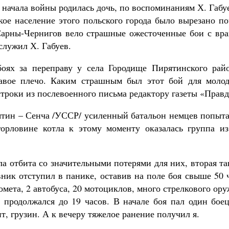
о начала войны родилась дочь, по воспоминаниям Х. Габу
кое население этого польского города было вырезано п
Сарны-Чернигов вело страшные ожесточенные бои с вра
служил Х. Габуев.
боях за переправу у села Городище Пирятинского райо
авое плечо. Каким страшным был этот бой для молод
строки из послевоенного письма редактору газеты «Правд
рятин – Сенча /УССР/ усиленный батальон немцев попыт
орловине котла к этому моменту оказалась группа из
а отбита со значительными потерями для них, вторая т
вник отступил в панике, оставив на поле боя свыше 50 
мета, 2 автобуса, 20 мотоциклов, много стрелкового ор
и продолжался до 19 часов. В начале боя пал один бое
, грузин. А к вечеру тяжелое ранение получил я.