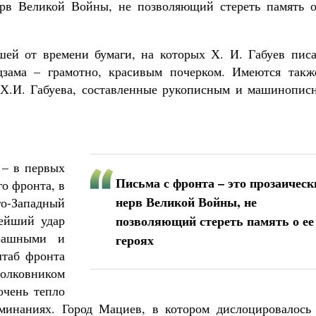
ерв Великой Войны, не позволяющий стереть память о
шей от времени бумаги, на которых Х. И. Габуев писа
зама – грамотно, красивым почерком. Имеются такж
 Х.И. Габуева, составленные рукописным и машинопис
 – в первых
Письма с фронта – это прозаическ
о фронта, в
нерв Великой Войны, не
го-Западный
ейший удар
позволяющий стереть память о ее
трашными и
героях
штаб фронта
олковником
очень тепло
минаниях. Город Мациев, в котором дислоцировалось 