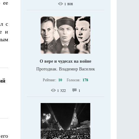
 ее
1 808
л с
е и
ным
О вере и чудесах на войне
Протодиак. Владимир Василик
ий
Рейтинг:
10
Голосов:
178
1 322
1
его