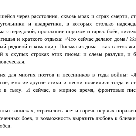
ейся через расстояния, сквозь мрак и страх смерти, с
угольники и квадратики, в которых столько надежд
ма с передовой, пропахшие порохом и гарью боёв, письм
затишья и краткого отдыха: «Что сейчас делают дома? 
ый рядовой и командир. Письма из дома – как глоток ж
й в скупых строках этих писем: и слезы разлуки, и б
ловеческая.
ния для многих поэтов и песенников в годы войны: «
гие, многие другие стихи и песни появились тогда и с
 в тылу. И сейчас, в мирное время, фронтовые пис
ных записках, отразилось все: и горечь первых пораже
точенных боев, и возможность выразить любовь к близк
обед.