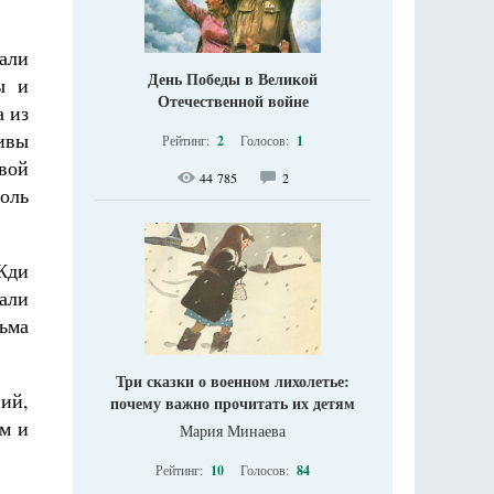
тали
День Победы в Великой
ы и
Отечественной войне
а из
Живы
Рейтинг:
2
Голосов:
1
ивой
44 785
2
оль
Жди
тали
ьма
Три сказки о военном лихолетье:
ний,
почему важно прочитать их детям
им и
Мария Минаева
Рейтинг:
10
Голосов:
84