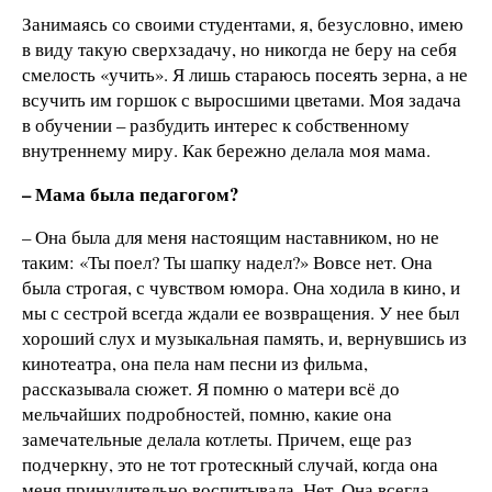
Занимаясь со своими студентами, я, безусловно, имею
в виду такую сверхзадачу, но никогда не беру на себя
смелость «учить». Я лишь стараюсь посеять зерна, а не
всучить им горшок с выросшими цветами. Моя задача
в обучении – разбудить интерес к собственному
внутреннему миру. Как бережно делала моя мама.
– Мама была педагогом?
– Она была для меня настоящим наставником, но не
таким: «Ты поел? Ты шапку надел?» Вовсе нет. Она
была строгая, с чувством юмора. Она ходила в кино, и
мы с сестрой всегда ждали ее возвращения. У нее был
хороший слух и музыкальная память, и, вернувшись из
кинотеатра, она пела нам песни из фильма,
рассказывала сюжет. Я помню о матери всё до
мельчайших подробностей, помню, какие она
замечательные делала котлеты. Причем, еще раз
подчеркну, это не тот гротескный случай, когда она
меня принудительно воспитывала. Нет. Она всегда