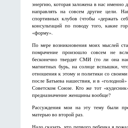
энергию, которая заложена в нас именно 
направлять на совсем другие цели. На
спортивных клубов (чтобы «держать себ
консультаций по поводу того, какие го
«форму».
По мере возникновения моих мыслей стал
Разлуки не будет
Фредерика де Грааф
помрачение произошло совсем не всле
бесконечно твердят СМИ (то ли она на
магнитных бурь, на солнце вспышки, чт
отношения к этому и политики со своим
после Батыева нашествия, и в «голодной»
Советском Союзе. Кто же тот «кудесни
предназначение женщины вообще?
Рассуждения мои на эту тему были пре
матерью во второй раз.
Надо сказать, что первого ребенка я рожа