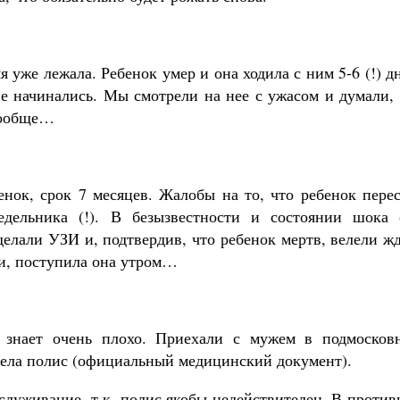
 уже лежала. Ребенок умер и она ходила с ним 5-6 (!) д
не начинались. Мы смотрели на нее с ужасом и думали,
 вообще…
енок, срок 7 месяцев. Жалобы на то, что ребенок пере
дельника (!). В безызвестности и состоянии шока 
сделали УЗИ и, подтвердив, что ребенок мертв, велели ж
ти, поступила она утром…
и знает очень плохо. Приехали с мужем в подмосков
рела полис (официальный медицинский документ).
обслуживание, т.к. полис якобы недействителен. В проти