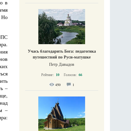
о в
ремя
. Но
ФПС
ра.
ния
Учась благодарить Бога: педагогика
путешествий по Руси-матушке
онов
Петр Давыдов
ких
ться
Рейтинг:
10
Голосов:
66
ить
450
1
ть –
ще,
над
м –
ра: