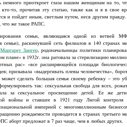
ь немного приоткроет глаза нашим женщинам на то, чт
 кто-то, прочитав эту статью, также как и я в свое в
тся и пойдет иным, светлым путем, неся другим правду
, что же такое РАПС.
нирования семьи, являющаяся одной из ветвей М
 семьи), раскинувшей сеть филиалов в 140 странах ми
и
Маргарет Зангер
, родоначальницы политики планирова
ом плане» в 1932г. она ратовала за стерилизацию милли
ортных рас» «все расширяющейся площади биологичес
цев; призывала «выдергивать плевы человечества», боро
 может сделать большая семья своему ребенку – это уб
ормулировать так: сексуальная свобода для всех, рожа
ала за сексуальное просвещение детей. Ее же дети
вой войны и ставшее в 1921 году Лигой контроля 
снациональной империей с многомиллионным бизнесо
ащению рождаемости проводится в странах третьего ми
С аборт предложат в 7 раз чаще, чем в любых других.