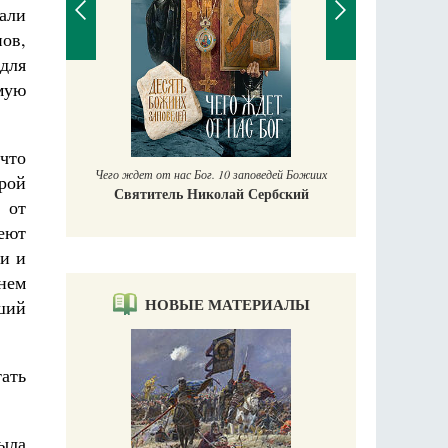
тали
ов,
для
мую
П
Е
аучись у
что
Чего ждет от нас Бог. 10 заповедей Божиих
рой
Святитель Николай Сербский
 от
еют
и и
внем
НОВЫЕ МАТЕРИАЛЫ
ший
ать
была