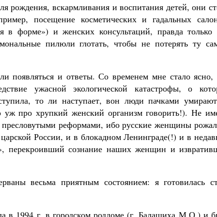
для рождения, вскармливания и воспитания детей, они с
пример, посещение косметических и гадальных салон
я в форме») и женских консультаций, правда только 
рмональные пилюли глотать, чтобы не потерять ту са
Великомученик Георгий Победоносец. Н
святого
и появляться и ответы. Со временем мне стало ясно, 
Роман Котов
Как найти своё место в жизни
дствие ужасной экологической катастрофы, о кото
Кирилл Мурышев
ступила, то ли наступает, вон люди пачками умирают
о уж про хрупкий женский организм говорить!). Не им
и пресловутыми реформами, ибо русские женщины рожал
 царской России, и в блокадном Ленинграде(!) и в неда
к», перекроивший сознание наших женщин и извратив
рваны весьма приятным состоянием: я готовилась ст
ла в 1994 г. в городском роддоме (г. Балашиха М.О.) и 