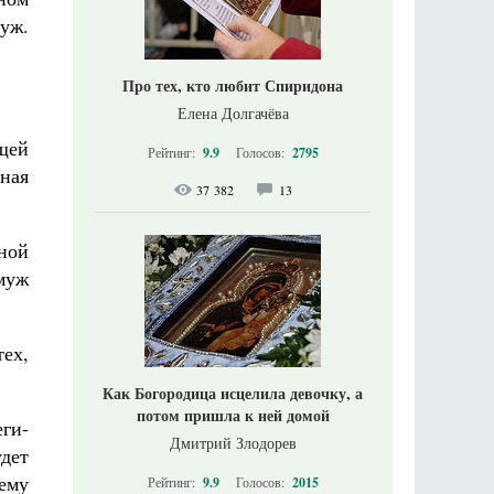
муж.
Про тех, кто любит Спиридона
Елена Долгачёва
бщей
Рейтинг:
9.9
Голосов:
2795
ная
37 382
13
нной
муж
тех,
Как Богородица исцелила девочку, а
потом пришла к ней домой
еги-
Дмитрий Злодорев
дет
ему
Рейтинг:
9.9
Голосов:
2015