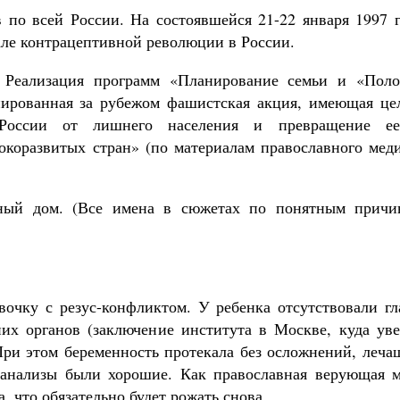
по всей России. На состоявшейся 21-22 января 1997 г
ле контрацептивной революции в России.
Реализация программ «Планирование семьи и «Поло
нированная за рубежом фашистская акция, имеющая це
 России от лишнего населения и превращение е
окоразвитых стран» (по материалам православного меди
ьный дом. (Все имена в сюжетах по понятным причи
вочку с резус-конфликтом. У ребенка отсутствовали гл
их органов (заключение института в Москве, куда уве
 При этом беременность протекала без осложнений, леч
 анализы были хорошие. Как православная верующая м
а, что обязательно будет рожать снова.