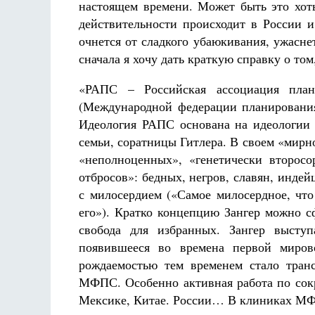
настоящем времени. Может быть это хот
действительности происходит в России и
очнется от сладкого убаюкивания, ужасне
сначала я хочу дать краткую справку о том
«РАПС – Российская ассоциация пла
(Международной федерации планирования
Идеология РАПС основана на идеологи
семьи, соратницы Гитлера. В своем «мирн
«неполноценных», «генетически второс
отбросов»: бедных, негров, славян, индей
с милосердием («Самое милосердное, что
его»). Кратко концепцию Зангер можно сф
свобода для избранных. Зангер выступ
появившееся во времена первой миро
рождаемостью тем временем стало тран
МФПС. Особенно активная работа по сокр
Мексике, Китае. России… В клиниках МФП