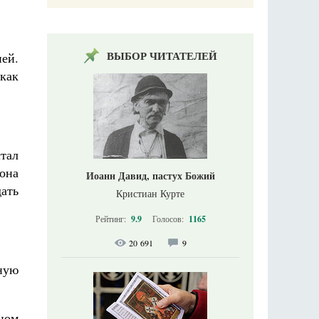
ВЫБОР ЧИТАТЕЛЕЙ
ней.
 как
стал
она
Иоанн Давид, пастух Божий
дать
Кристиан Курте
Рейтинг:
9.9
Голосов:
1165
20 691
9
ную
вном