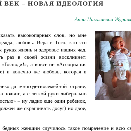
 ВЕК – НОВАЯ ИДЕОЛОГИЯ
Анна Николаевна Журавл
азать высокопарных слов, но мне
адежда, любовь. Вера в Того, кто это
их руках жизнь и здоровье наших чад,
ь раз в своей жизни воскликнет:
 «Господи!», а вовсе не «Ассоциация
е) и конечно же любовь, которая в
екогда многодетносемейной стране,
а подвиг, а с легкой руки либерально
остью» – ну ладно еще один ребенок,
 должен же скрашивать досуг) но двое,
.
 у бедных женщин случилось такое помрачение и всю с