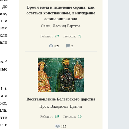
 до
Бремя меча и исцеление сердца: как
ое,
остаться христианином, вынужденно
останавливая зло
ш и
Свящ. Леонид Бартков
овом
икли
Рейтинг:
9.7
Голосов:
77
лали
821
2
ихе!
ные
С).
 я и
Восстановление Болгарского царства
же,
Прот. Владислав Цыпин
яла.
эти
Рейтинг:
9.9
Голосов:
10
е в
135