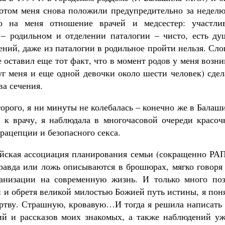
потом меня снова положили предупредительно за неделю
о на меня отношение врачей и медсестер: участлив
 – родильном и отделении паталогии – чисто, есть ду
ений, даже из паталогии в родильное пройти нельзя. Сл
е оставил еще тот факт, что в момент родов у меня возн
уг меня и еще одной девочки около шести человек) сде
ва сечения.
торого, я ни минуты не колебалась – конечно же в Балаш
 к врачу, я наблюдала в многочасовой очереди красоч
рацепции и безопасного секса.
йская ассоциация планирования семьи (сокращенно РАП
правда или ложь описываются в брошюрах, мягко говоря
ганизации на современную жизнь. И только много поз
 и обретя великой милостью Божией путь истины, я пон
ртву. Страшную, кровавую…И тогда я решила написать 
й и рассказов моих знакомых, а также наблюдений уж