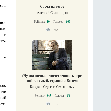
ода
Свеча на ветру
Алексей Солоницын
вое
Рейтинг:
10
Голосов:
163
лью
1 863
е в
ко-
нам
«Нужна личная ответственность перед
собой, семьей, страной и Богом»
аза,
Беседа с Сергеем Сельяновым
зли
Рейтинг:
9.5
Голосов:
54
ащий
ать
1 318