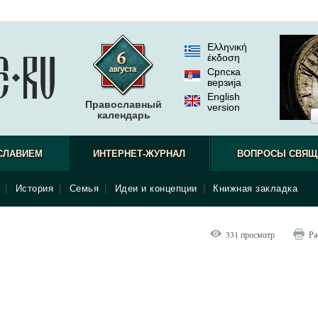
Ελληνική
έκδοση
Српска
верзиjа
English
Православный
version
календарь
СЛАВИЕМ
ИНТЕРНЕТ-ЖУРНАЛ
ВОПРОСЫ СВЯЩ
|
История
|
Семья
|
Идеи и концепции
|
Книжная закладка
331 просмотр
Ра