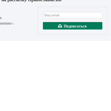
ь.
ранник».