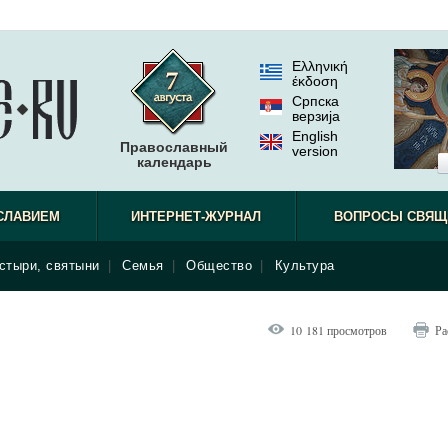
Ελληνική
έκδοση
Српска
верзиjа
English
Православный
version
календарь
СЛАВИЕМ
ИНТЕРНЕТ-ЖУРНАЛ
ВОПРОСЫ СВЯЩ
стыри, святыни
|
Семья
|
Общество
|
Культура
10 181 просмотров
Ра