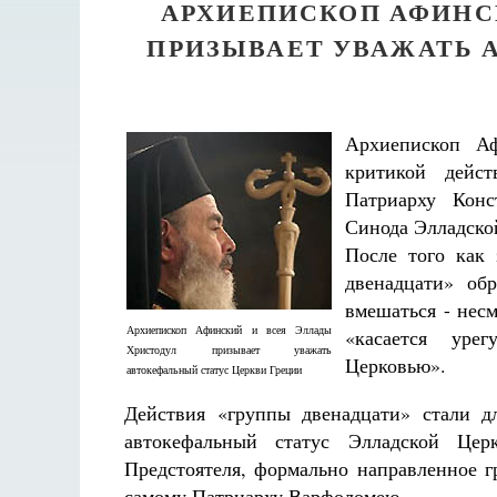
АРХИЕПИСКОП АФИНС
ПРИЗЫВАЕТ УВАЖАТЬ 
Архиепископ А
критикой дейст
Патриарху Конс
Синода Элладской
После того как
двенадцати» об
вмешаться - несм
Архиепископ Афинский и всея Эллады
«касается уре
Христодул призывает уважать
Церковью».
автокефальный статус Церкви Греции
Действия «группы двенадцати» стали д
автокефальный статус Элладской Цер
Предстоятеля, формально направленное г
самому Патриарху Варфоломею.