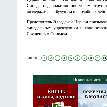
Синода недовольство поступком «групп
воздержаться в будущем от подобных дейс
Предстоятель Элладской Церкви призывае
синодальным учреждениям и каноническ
Священным Синодом.
Оценка:
1
2
3
4
5
6
7
8
9
10
Псковская митроп