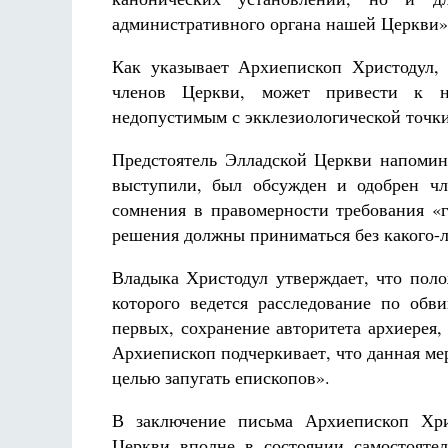
административного органа нашей Церкви»,
Как указывает Архиепископ Христодул,
членов Церкви, может привести к не
недопустимым с экклезиологической точки
Предстоятель Элладской Церкви напомина
выступили, был обсужден и одобрен ч
сомнения в правомерности требования «
решения должны приниматься без какого-л
Владыка Христодул утверждает, что пол
которого ведется расследование по обв
первых, сохранение авторитета архиерея
Архиепископ подчеркивает, что данная ме
целью запугать епископов».
В заключение письма Архиепископ Хри
Церкви вполне в состоянии самостояте