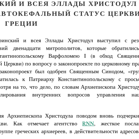
КИЙ И ВСЕЯ ЭЛЛАДЫ ХРИСТОДУЛ
АВТОКЕФАЛЬНЫЙ СТАТУС ЦЕРКВ
ГРЕЦИИ
финский и всея Эллады Христодул выступил с рез
вий двенадцати митрополитов, которые обратилис
тантинопольскому Варфоломею I (в обход Священн
 Церкви) по вопросу о законопроекте по церковному пр
 законопроект был одобрен Священным Синодом, «гру
ратилась к Патриарху Константинопольскому с прось
отря на то, что дело, по словам Архиепископа Христод
гулирования внутренних вопросов управления на
ля Архиепископа Христодула поводом вновь подчеркн
кви. Как отмечает агентство
RNN
, жесткое посла
руппе греческих архиереев, в действительности адресо
Великомученик Георгий Победоносец. Н
святого