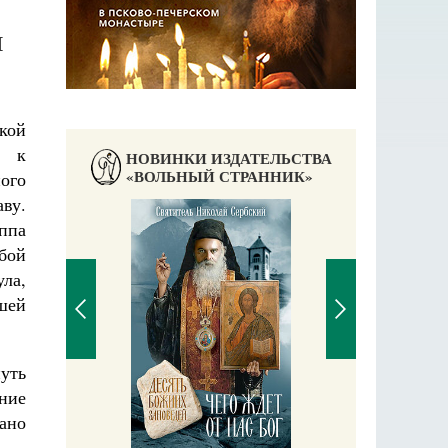
И
кой
ь к
НОВИНКИ ИЗДАТЕЛЬСТВА
«ВОЛЬНЫЙ СТРАННИК»
ого
аву.
ппа
бой
ула,
шей
уть
ние
П
Е
вано
аучись у