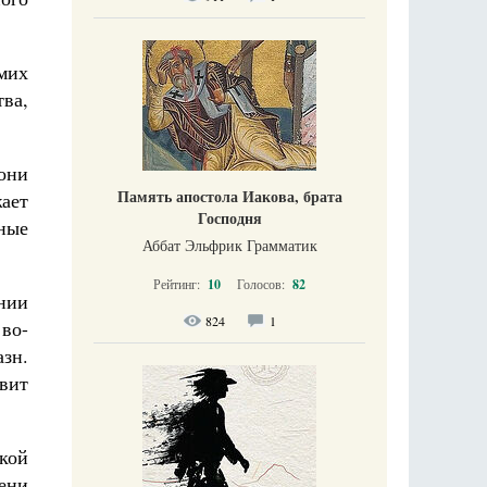
мих
ва,
они
Память апостола Иакова, брата
ает
Господня
ные
Аббат Эльфрик Грамматик
Рейтинг:
10
Голосов:
82
нии
824
1
во-
азн.
авит
кой
ени