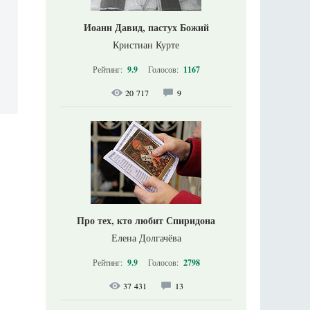
Иоанн Давид, пастух Божий
Кристиан Курте
Рейтинг:
9.9
Голосов:
1167
20 717
9
Про тех, кто любит Спиридона
Елена Долгачёва
Рейтинг:
9.9
Голосов:
2798
37 431
13