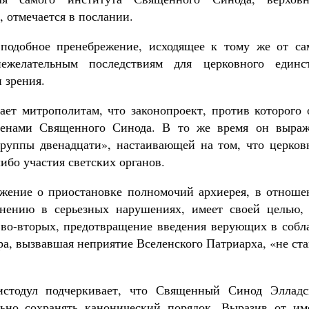
 отмечается в послании.
 подобное пренебрежение, исходящее к тому же от са
желательным последствиям для церковного единст
 зрения.
ет митрополитам, что законопроект, против которого 
ленами Священного Синода. В то же время он выраж
группы двенадцати», настаивающей на том, что церков
ибо участия светских органов.
ожение о приостановке полномочий архиерея, в отноше
инению в серьезных нарушениях, имеет своей целью, 
, во-вторых, предотвращение введения верующих в собл
ра, вызвавшая неприятие Вселенского Патриарха, «не ст
стодул подчеркивает, что Священный Синод Элладс
льно сохранять канонический порядок. Выразив от им