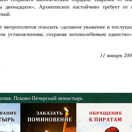
ы двенадцати», Архиепископ настойчиво требует от 
твий.
т митрополитов показать «должное уважение и послуша
им установлениям, сохраняя непоколебимым единство»
11 января 200
олия,
Псково-Печерский монастырь