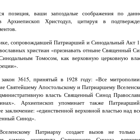
Роман Котов
Как найти своё место в жизни
ся позиция, ваши запоздалые соображения по данн
Кирилл Мурышев
в Архиепископ Христодул, цитируя в подтвержде
ментов.
клике, сопровождавшей Патриарший и Синодальный Акт 1
православных христиан «признавать отныне Священный С
инодальным Томосом, как верховную церковную влас
реции».
 закон 3615, принятый в 1928 году: «Все митрополии
ие Святейшему Апостольскому и Патриаршему Вселенск
дминистративную власть Священный Синод Православ
инах». Архиепископ упоминает также Патриарши
ее заключение: «единственной верховной властью над в
щенный Синод».
 Вселенскому Патриарху создает вызов не только 
я самого института Священного Синода, верховн