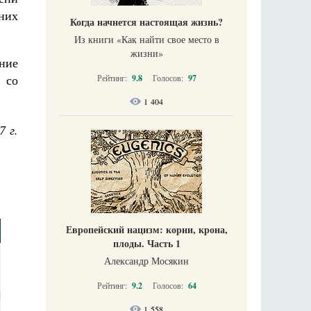
них
Когда начнется настоящая жизнь?
Из книги «Как найти свое место в
жизни​»
ние
 со
Рейтинг:
9.8
Голосов:
97
1 404
7 г.
Европейский нацизм: корни, крона,
плоды. Часть 1
Александр Мосякин
Рейтинг:
9.2
Голосов:
64
1 558