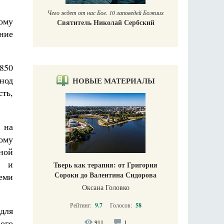
Чего ждет от нас Бог. 10 заповедей Божиих
ому
Святитель Николай Сербский
ние
850
инод
НОВЫЕ МАТЕРИАЛЫ
ть,
 на
ому
ной
й и
Тверь как терапия: от Григория
Сороки до Валентина Сидорова
семи
Оксана Головко
Рейтинг:
9.7
Голосов:
58
для
ого
911
1