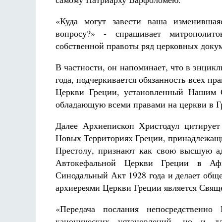
Разлуки не будет
Фредерика де Грааф
«Куда могут завести ваша изменившая
вопросу?» - спрашивает митрополито
собственной правоты ряд церковных доку
В частности, он напоминает, что в энци
года, подчеркивается обязанность всех 
Церкви Греции, установленный Нашим С
обладающую всеми правами на церкви в Г
Далее Архиепископ Христодул цитирует
Новых Территориях Греции, принадлежащ
Престолу, признают как свою высшую а
Автокефальной Церкви Греции в Аф
Синодальный Акт 1928 года и делает общ
архиереями Церкви Греции является Свя
«Передача послания непосредственно
канонических установлений, но и дл