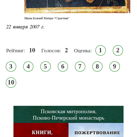
Икона Божией Матери ''Страстная''
22 января 2007 г.
10
2
1
2
Рейтинг:
Голосов:
Оценка:
3
4
5
6
7
8
9
10
Псковская митрополия,
Псково-Печерский монастырь