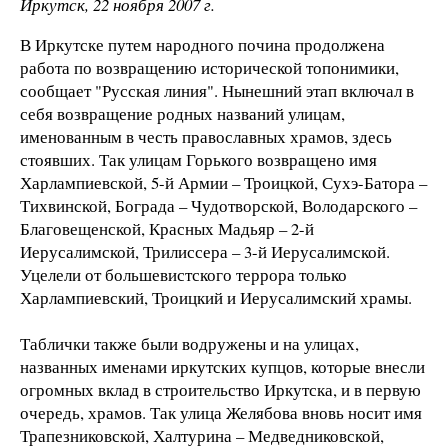
Иркутск, 22 ноября 2007 г.
В Иркутске путем народного почина продолжена
работа по возвращению исторической топонимики,
сообщает "Русская линия". Нынешний этап включал в
себя возвращение родных названий улицам,
именованным в честь православных храмов, здесь
стоявших. Так улицам Горького возвращено имя
Харлампиевской, 5-й Армии – Троицкой, Сухэ-Батора –
Тихвинской, Бограда – Чудотворской, Володарского –
Благовещенской, Красных Мадьяр – 2-й
Иерусалимской, Трилиссера – 3-й Иерусалимской.
Уцелели от большевистского террора только
Харлампиевский, Троицкий и Иерусалимский храмы.
Таблички также были водружены и на улицах,
названных именами иркутских купцов, которые внесли
огромных вклад в строительство Иркутска, и в первую
очередь, храмов. Так улица Желябова вновь носит имя
Трапезниковской, Халтурина – Медведниковской,