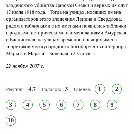
злодейского убийства Царской Семьи и верных их слуг
17 июля 1918 года. "Тогда на улицах, носящих имена
организаторов этого злодеяния Ленина и Свердлова,
рядом с табличками с их именами появились таблички
с родными историческими наименованиями Амурская
и Баснинская, на улицах временно носящих имена
теоретиков международного богоборчества и террора
Маркса и Марата – Большая и Луговая".
22 ноября 2007 г.
4.7
3
1
2
Рейтинг:
Голосов:
Оценка:
3
4
5
6
7
8
9
10