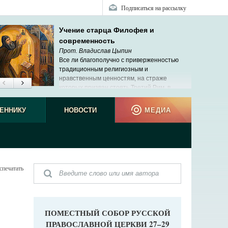
Подписаться на рассылку
Учение старца Филофея и
современность
Прот. Владислав Цыпин
Все ли благополучно с приверженностью
традиционным религиозным и
нравственным ценностям, на страже
которых призван стоять Третий Рим, в
современной России?
ЕННИКУ
НОВОСТИ
МЕДИА
спечатать
ПОМЕСТНЫЙ СОБОР РУССКОЙ
ПРАВОСЛАВНОЙ ЦЕРКВИ 27–29