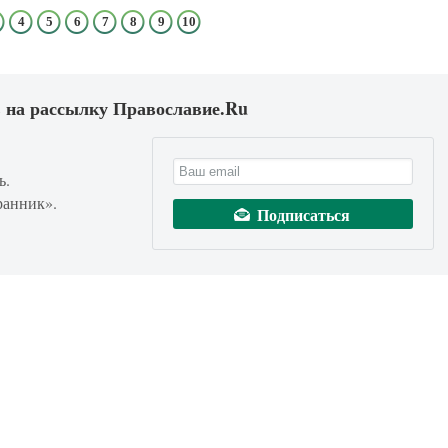
4
5
6
7
8
9
10
 на рассылку Православие.Ru
ь.
ранник».