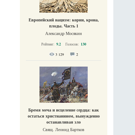
Европейский нацизм: корни, крона,
плоды. Часть 1
Александр Мосякин
Рейтинг:
9.2
Голосов:
130
3 129
2
Бремя меча и исцеление сердца: как
остаться христианином, вынужденно
останавливая зло
Свящ. Леонид Бартков