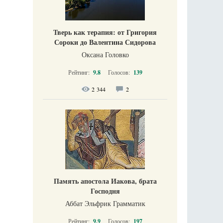
Тверь как терапия: от Григория
Сороки до Валентина Сидорова
Оксана Головко
Рейтинг:
9.8
Голосов:
139
2 344
2
Память апостола Иакова, брата
Господня
Аббат Эльфрик Грамматик
Рейтинг:
9.9
Голосов:
197