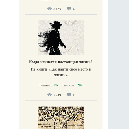
2 165
4
Когда начнется настоящая жизнь?
Из книги «Как найти свое место в
жизни​»
Рейтинг:
9.8
Голосов:
208
3 219
1