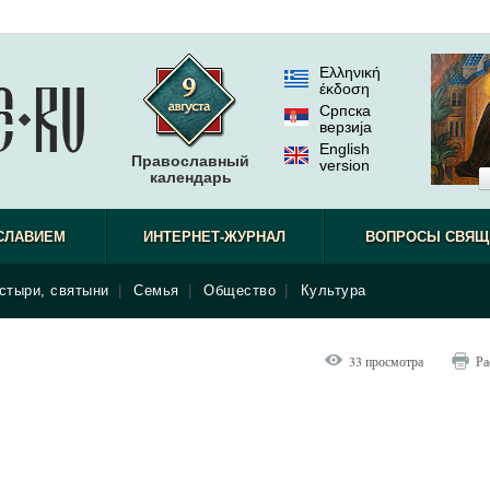
Ελληνική
έκδοση
Српска
верзиjа
English
Православный
version
календарь
СЛАВИЕМ
ИНТЕРНЕТ-ЖУРНАЛ
ВОПРОСЫ СВЯЩ
стыри, святыни
|
Семья
|
Общество
|
Культура
33 просмотра
Ра