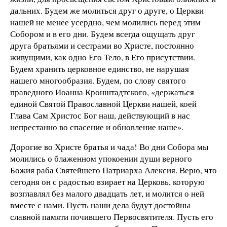
дальних. Будем же молиться друг о друге, о Церкви
нашей не менее усердно, чем молились перед этим
Собором и в его дни. Будем всегда ощущать друг
друга братьями и сестрами во Христе, постоянно
живущими, как одно Его Тело, в Его присутствии.
Будем хранить церковное единство, не нарушая
нашего многообразия. Будем, по слову святого
праведного Иоанна Кронштадтского, «держаться
единой Святой Православной Церкви нашей, коей
Глава Сам Христос Бог наш, действующий в нас
непрестанно во спасение и обновление наше».
Дорогие во Христе братья и чада! Во дни Собора мы
молились о блаженном упокоении души верного
Божия раба Святейшего Патриарха Алексия. Верю, что
сегодня он с радостью взирает на Церковь, которую
возглавлял без малого двадцать лет, и молится о ней
вместе с нами. Пусть наши дела будут достойны
славной памяти почившего Первосвятителя. Пусть его