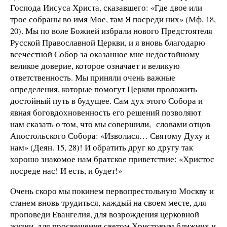
Господа Иисуса Христа, сказавшего: «Где двое или
трое собраны во имя Мое, там Я посреди них» (Мф. 18,
20). Мы по воле Божией избрали нового Предстоятеля
Русской Православной Церкви, и я вновь благодарю
всечестной Собор за оказанное мне недостойному
великое доверие, которое означает и великую
ответственность. Мы приняли очень важные
определения, которые помогут Церкви проложить
достойный путь в будущее. Сам дух этого Собора и
явная боговдохновенность его решений позволяют
нам сказать о том, что мы совершили, словами отцов
Апостольского Собора: «Изволися… Святому Духу и
нам» (Деян. 15, 28)! И обратить друг ко другу так
хорошо знакомое нам братское приветствие: «Христос
посреде нас! И есть, и будет!»
Очень скоро мы покинем первопрестольную Москву и
станем вновь трудиться, каждый на своем месте, для
проповеди Евангелия, для возрождения церковной
жизни, для просвещения светом Христовым ближних и