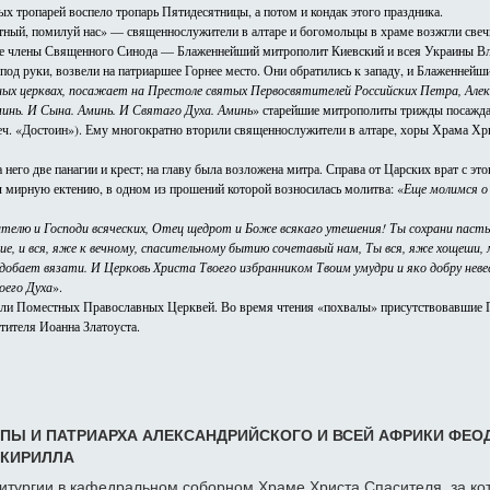
х тропарей воспело тропарь Пятидесятницы, а потом и кондак этого праздника.
ый, помилуй нас» — священнослужители в алтаре и богомольцы в храме возжгли свеч
ые члены Священного Синода — Блаженнейший митрополит Киевский и всея Украины В
 под руки, возвели на патриаршее Горнее место. Они обратились к западу, и Блаженней
ных церквах, посажает на Престоле святых Первосвятителей Российских Петра, Алек
инь. И Сына. Аминь. И Святаго Духа. Аминь
» старейшие митрополиты трижды посажда
реч. «Достоин»). Ему многократно вторили священнослужители в алтаре, хоры Храма Хр
его две панагии и крест; на главу была возложена митра. Справа от Царских врат с эт
 мирную ектению, в одном из прошений которой возносилась молитва: «
Еще молимся о
елю и Господи всяческих, Отец щедрот и Боже всякаго утешения! Ты сохрани пастыр
ие, и вся, яже к вечному, спасительному бытию сочетавый нам, Ты вся, яже хощеши, м
бает вязати. И Церковь Христа Твоего избранником Твоим умудри и яко добру невесту
оего Духа
».
ели Поместных Православных Церквей. Во время чтения «похвалы» присутствовавшие П
тителя Иоанна Златоуста.
Ы И ПАТРИАРХА АЛЕКСАНДРИЙСКОГО И ВСЕЙ АФРИКИ ФЕО
 КИРИЛЛА
итургии в кафедральном соборном Храме Христа Спасителя, за ко