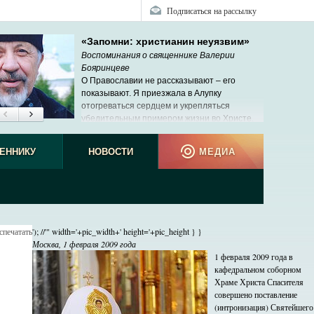
Подписаться на рассылку
«Запомни: христианин неуязвим»
Воспоминания о священнике Валерии
Бояринцеве
О Православии не рассказывают ‒ его
показывают. Я приезжала в Алупку
отогреваться сердцем и укрепляться
убедительным примером жизни во Христе.
ЕННИКУ
НОВОСТИ
МЕДИА
спечатать
'); //'" width='+pic_width+' height='+pic_height } }
Москва, 1 февраля 2009 года
1 февраля 2009 года в
кафедральном соборном
Храме Христа Спасителя
совершено поставление
(интронизация) Святейшего