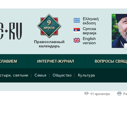
Ελληνική
έκδοση
Српска
верзиjа
English
Православный
version
календарь
СЛАВИЕМ
ИНТЕРНЕТ-ЖУРНАЛ
ВОПРОСЫ СВЯЩ
стыри, святыни
|
Семья
|
Общество
|
Культура
93 просмотра
Ра