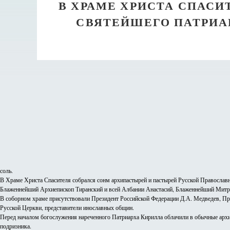
В ХРАМЕ ХРИСТА СПАС
СВЯТЕЙШЕГО ПАТРИА
соль.
В Храме Христа Спасителя собрался сонм архипастырей и пастырей Русской Правосла
Блаженнейший Архиепископ Тиранский и всей Албании Анастасий, Блаженнейший Митр
В соборном храме присутствовали Президент Российской Федерации Д.А. Медведев, Пред
Русской Церкви, представители инославных общин.
Перед началом богослужения нареченного Патриарха Кирилла облачили в обычные архи
подризника.