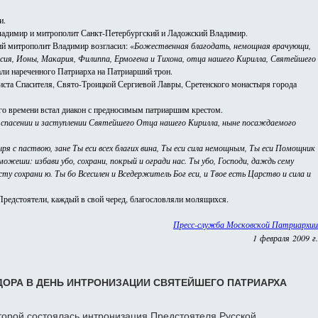
и.
ладимир и митрополит Санкт-Петербургский и Ладожский Владимир.
ший митрополит Владимир возгласил: «
Божественная благодать, немощная врачующи,
сия, Ионы, Макария, Филиппа, Ермогена и Тихона, отца нашего Кирилла, Святейшего
ли нареченного Патриарха на Патриарший трон.
иста Спасителя, Свято-Троицкой Сергиевой Лавры, Сретенского монастыря города
ого времени встал диакон с предносимым патриаршим крестом.
 спасении и заступлении Святейшего Отца нашего Кирилла, ныне посаждаемого
я с паствою, зане Ты еси всех благих вина, Ты еси сила немощным, Ты еси Помощник
ожеши: избави убо, сохрани, покрый и огради нас. Ты убо, Господи, даждь сему
 сохрани ю. Ты бо Всесилен и Вседержитель Бог еси, и Твое есть Царство и сила и
редстоятели, каждый в свой черед, благословляли молящихся.
Пресс-служба Московской Патриархии
1 февраля 2009 г.
ДОРА В ДЕНЬ ИНТРОНИЗАЦИИ СВЯТЕЙШЕГО ПАТРИАРХА
торой состоялась интронизация Предстоятеля Русской