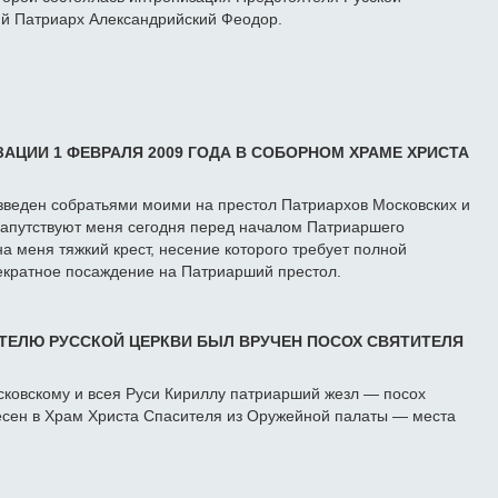
ий Патриарх Александрийский Феодор.
АЦИИ 1 ФЕВРАЛЯ 2009 ГОДА В СОБОРНОМ ХРАМЕ ХРИСТА
зведен собратьями моими на престол Патриархов Московских и
 напутствуют меня сегодня перед началом Патриаршего
а меня тяжкий крест, несение которого требует полной
оекратное посаждение на Патриарший престол.
ЕЛЮ РУССКОЙ ЦЕРКВИ БЫЛ ВРУЧЕН ПОСОХ СВЯТИТЕЛЯ
ковскому и всея Руси Кириллу патриарший жезл — посох
несен в Храм Христа Спасителя из Оружейной палаты — места