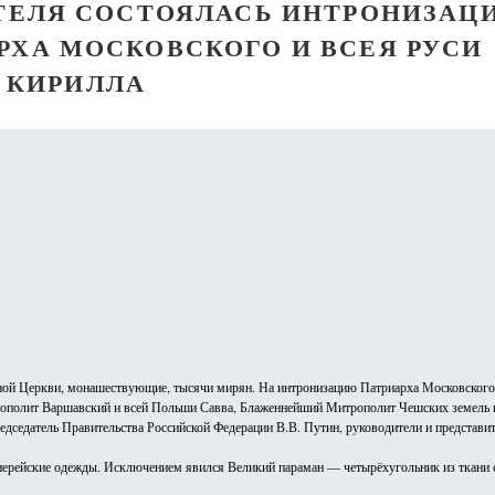
ИТЕЛЯ СОСТОЯЛАСЬ ИНТРОНИЗАЦ
РХА МОСКОВСКОГО И ВСЕЯ РУСИ
КИРИЛЛА
вной Церкви, монашествующие, тысячи мирян. На интронизацию Патриарха Московског
ополит Варшавский и всей Польши Савва, Блаженнейший Митрополит Чешских земель и
седатель Правительства Российской Федерации В.В. Путин, руководители и представите
ерейские одежды. Исключением явился Великий параман — четырёхугольник из ткани с