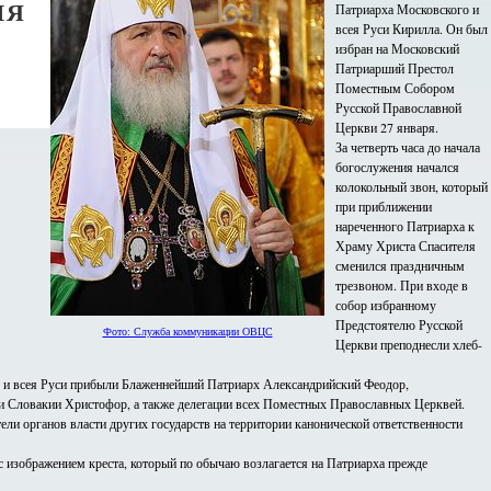
ИЯ
Патриарха Московского и
всея Руси Кирилла. Он был
избран на Московский
Патриарший Престол
Поместным Собором
Русской Православной
Церкви 27 января.
За четверть часа до начала
богослужения начался
колокольный звон, который
при приближении
нареченного Патриарха к
Храму Христа Спасителя
сменился праздничным
трезвоном. При входе в
собор избранному
Предстоятелю Русской
Фото: Служба коммуникации ОВЦС
Церкви преподнесли хлеб-
о и всея Руси прибыли Блаженнейший Патриарх Александрийский Феодор,
 Словакии Христофор, а также делегации всех Поместных Православных Церквей.
ли органов власти других государств на территории канонической ответственности
 изображением креста, который по обычаю возлагается на Патриарха прежде