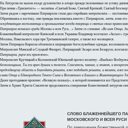
На Литургии по малом входе духовенство в алтаре прежде положенных по уставу дневны
При пении «Трисвятого» — молитвы «Святый Боже, Святый Крепкий, Святый Безсмертн
Затем рядом с нареченным Патриархом стали два старейших митрополита — постоянн
Обратившись к востоку, они трижды поклонились вместе с Патриархом, затем, взяв его
оскудевающая восполняющи и промышление всегда творящи о святых своих православ
Патриарха великаго града Москвы и всея Руси…
» Затем со словами: «
Во имя Отца. Ам
Блаженнейший митрополит Киевский и всея Украины Владимир возгласил «
Аксиос
» (г
Москвы, Никольского хора при Третьяковской галерее, а также все молящиеся.
Затем Патриарха Кирилла облачили в патриаршие богослужебные одежды, возложили на н
Митрополит Минский и Слуцкий Филарет, Патриарший Экзарх всея Беларуси, возгласил
Патриарха, рцем вси прилежно
».
Митрополит Крутицкий и Коломенский Ювеналий прочел молитву: «
Владыко Вседержит
безпомощным, Ты еси врач душам и телесем, Спаситель, чаяние, и живот, и воскресен
председящему область и благодать решити, яже подобает решити, и вязати, яже подо
слава Отца и Единородного Твоего Сына и Всесвятаго и Благаго и Животворящего Тв
Далее протодиакон произнес «Великую похвалу», в которой поминаются все Предстоят
Затем в Храме Христа Спасителя продолжилось совершение Божественной литургии свя
СЛОВО БЛАЖЕННЕЙШЕГО ПАП
МОСКОВСКОГО И ВСЕЯ РУСИ
По завершении Божественной л