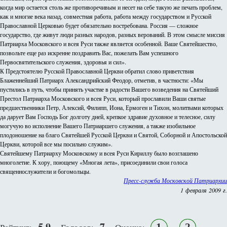
когда мир остается столь же противоречивым и несет на себе такую же печать проблем,
как и многие века назад, совместная работа, работа между государством и Русской
Православной Церковью будет обязательно востребована. Россия — сложное
государство, где живут люди разных народов, разных верований. В этом смысле миссия
Патриарха Московского и всея Руси также является особенной. Ваше Святейшество,
позвольте еще раз искренне поздравить Вас, пожелать Вам успешного
Первосвятительского служения, здоровья и сил».
К Предстоятелю Русской Православной Церкви обратил слово приветствия
Блаженнейший Патриарх Александрийский Феодор, отметив, в частности: «Мы
пустились в путь, чтобы принять участие в радости Вашего возведения на Святейший
Престол Патриарха Московского и всея Руси, который прославили Ваши святые
предшественники Петр, Алексий, Филипп, Иона, Ермоген и Тихон, молитвами которых
да дарует Вам Господь Бог долготу дней, крепкое здравие духовное и телесное, силу
могучую во исполнение Вашего Патриаршего служения, а также изобильное
плодоношение на благо Святейшей Русской Церкви и Святой, Соборной и Апостольской
Церкви, которой все мы посильно служим».
Святейшему Патриарху Московскому и всея Руси Кириллу было возглашено
многолетие. К хору, поющему «Многая лета», присоединили свои голоса
священнослужители и богомольцы.
Пресс-служба Московской Патриархии
1 февраля 2009 г.
5.9
7