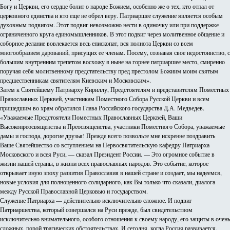
Богу и Церкви, его сердце болит о народе Божием, особенно же о тех, кто отпал от
церковного единства и кто еще не обрел веру. Патриаршее служение является особым
духовным подвигом. Этот подвиг невозможно нести в одиночку или при поддержке
ограниченного круга единомышленников. В этот подвиг через молитвенное общение и
соборное делание вовлекается весь епископат, вся полнота Церкви со всем
многообразием дарований, присущих ее членам. Посему, сознавая свое недостоинство, с
большим внутренним трепетом восхожу я ныне на горнее патриаршее место, смиренно
поручая себя молитвенному предстательству пред престолом Божиим моим святым
предшественникам святителям Киевским и Московским».
Затем к Святейшему Патриарху Кириллу, Предстоятелям и представителям Поместных
Православных Церквей, участникам Поместного Собора Русской Церкви и всем
пришедшим во храм обратился Глава Российского государства Д.А. Медведев.
«Уважаемые Предстоятели Поместных Православных Церквей, Ваши
Высокопреосвященства и Преосвященства, участники Поместного Собора, уважаемые
дамы и господа, дорогие друзья! Прежде всего позвольте мне искренне поздравить
Ваше Святейшество со вступлением на Первосвятительскую кафедру Патриарха
Московского и всея Руси, — сказал Президент России. — Это огромное событие в
жизни нашей страны, в жизни всех православных народов. Это событие, которое
открывает иную эпоху развития Православия в нашей стране и создает, мы надеемся,
новые условия для полноценного солидарного, как Вы только что сказали, диалога
между Русской Православной Церковью и государством.
Служение Патриарха — действительно исключительно сложное. И подвиг
Патриаршества, который совершался на Руси прежде, был свидетельством
исключительно внимательного, особого отношения к своему народу, его защиты в очень
сложных, порой трагических обстоятельствах. И сегодня, когда Россия развивается,