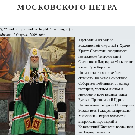
МОСКОВСКОГО ПЕТРА
'); //'" width='+pic_width+' height='+pic_height } }
Москва, 1 февраля 2009 года
1 февраля 2009 года за
Божественной литургией в Храме
Христа Спасителя, совершилось
поставление (интронизация)
Святейшего Патриарха Московского
и всея Руси Кирилла.
По запричастном стихе было
оглашено Послание Поместного
Собора возлюбленным о Господе
пастырям, честным инокам и
инокиням и всем верным чадам
Русской Православной Церкви.
По окончании литургии Патриарший
Экзарх всея Беларуси митрополит
Минский и Слуцкий Филарет и
митрополит Крутицкий и
Коломенский Ювеналий возложили
на Патриарха мантию.