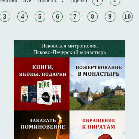
1
2
Рейтинг:
Голосов:
Оценка:
3
4
5
6
7
8
9
10
Псковская митрополия,
Псково-Печерский монастырь