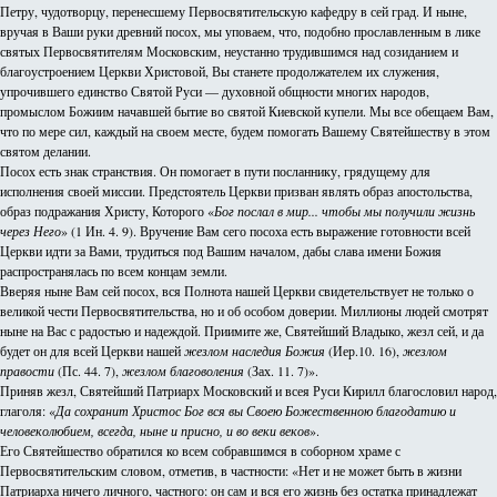
Петру, чудотворцу, перенесшему Первосвятительскую кафедру в сей град. И ныне,
вручая в Ваши руки древний посох, мы уповаем, что, подобно прославленным в лике
святых Первосвятителям Московским, неустанно трудившимся над созиданием и
благоустроением Церкви Христовой, Вы станете продолжателем их служения,
упрочившего единство Святой Руси — духовной общности многих народов,
промыслом Божиим начавшей бытие во святой Киевской купели. Мы все обещаем Вам,
что по мере сил, каждый на своем месте, будем помогать Вашему Святейшеству в этом
святом делании.
Посох есть знак странствия. Он помогает в пути посланнику, грядущему для
исполнения своей миссии. Предстоятель Церкви призван являть образ апостольства,
образ подражания Христу, Которого «
Бог послал в мир... чтобы мы получили жизнь
через Него
» (1 Ин. 4. 9). Вручение Вам сего посоха есть выражение готовности всей
Церкви идти за Вами, трудиться под Вашим началом, дабы слава имени Божия
распространялась по всем концам земли.
Вверяя ныне Вам сей посох, вся Полнота нашей Церкви свидетельствует не только о
великой чести Первосвятительства, но и об особом доверии. Миллионы людей смотрят
ныне на Вас с радостью и надеждой. Приимите же, Святейший Владыко, жезл сей, и да
будет он для всей Церкви нашей
жезлом наследия Божия
(Иер.10. 16),
жезлом
правости
(Пс. 44. 7),
жезлом благоволения
(Зах. 11. 7)».
Приняв жезл, Святейший Патриарх Московский и всея Руси Кирилл благословил народ,
глаголя: «
Да сохранит Христос Бог вся вы Своею Божественною благодатию и
человеколюбием, всегда, ныне и присно, и во веки веков
».
Его Святейшество обратился ко всем собравшимся в соборном храме с
Первосвятительским словом, отметив, в частности: «Нет и не может быть в жизни
Патриарха ничего личного, частного: он сам и вся его жизнь без остатка принадлежат