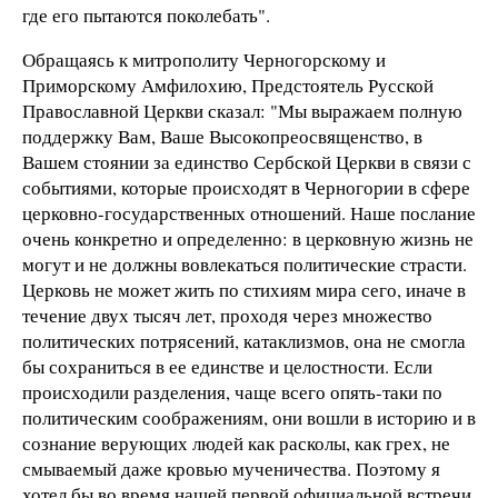
где его пытаются поколебать".
Обращаясь к митрополиту Черногорскому и
Приморскому Амфилохию, Предстоятель Русской
Православной Церкви сказал: "Мы выражаем полную
поддержку Вам, Ваше Высокопреосвященство, в
Вашем стоянии за единство Сербской Церкви в связи с
событиями, которые происходят в Черногории в сфере
церковно-государственных отношений. Наше послание
очень конкретно и определенно: в церковную жизнь не
могут и не должны вовлекаться политические страсти.
Церковь не может жить по стихиям мира сего, иначе в
течение двух тысяч лет, проходя через множество
политических потрясений, катаклизмов, она не смогла
бы сохраниться в ее единстве и целостности. Если
происходили разделения, чаще всего опять-таки по
политическим соображениям, они вошли в историю и в
сознание верующих людей как расколы, как грех, не
смываемый даже кровью мученичества. Поэтому я
хотел бы во время нашей первой официальной встречи