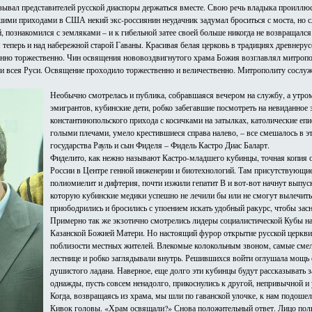
ывал представителей русской диаспоры держаться вместе. Свою речь владыка проиллюст
ими приходами в США некий экс-россиянин неудачник задумал броситься с моста, но с
 познакомился с земляками – и к гибельной затее своей больше никогда не возвращался
теперь и над набережной старой Гаваны. Красивая белая церковь в традициях древнерус
бенно торжественно. Чин освящения нововоздвигнутого храма Божия возглавлял митроп
и всея Руси. Освящение проходило торжественно и величественно. Митрополиту сосл
Необычно смотрелась и публика, собравшаяся вечером на службу, а утро
эмигрантов, кубинские дети, робко забегавшие посмотреть на невиданно
константинопольского прихода с косичками на затылках, католические еп
голыми плечами, умело крестившиеся справа налево, – все смешалось в эт
государства Рауль и сын Фиделя – Фидель Кастро Диас Баларт.
Фиделито, как нежно называют Кастро-младшего кубинцы, точная копия отц
России в Центре генной инженерии и биотехнологий. Там присутствующие у
полиомиелит и дифтерия, почти изжили гепатит В и вот-вот начнут выпуск
которую кубинские медики успешно не лечили бы или не смогут вылечит
приободрились и бросились с упоением искать удобный ракурс, чтобы зас
Примерно так же экзотично смотрелись лидеры социалистической Кубы на
Казанской Божией Матери. Но настоящий фурор открытие русской церкви
поблизости местных жителей. Влекомые колокольным звоном, самые сме
лестнице и робко заглядывали внутрь. Решившихся войти оглушала мощь 
душистого ладана. Наверное, еще долго эти кубинцы будут рассказывать з
однажды, пусть совсем ненадолго, прикоснулись к другой, непривычной 
Когда, возвращаясь из храма, мы шли по гаванской улочке, к нам подоше
Кивок головы. «Храм освящали?» Снова положительный ответ. Лицо поли