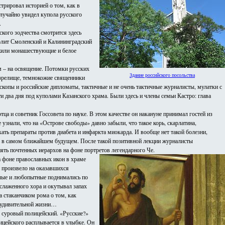
рировал историей о том, как в
лучайно увидел купола русского
.
ского зодчества смотрится здесь
олит Смоленский и Калининградский
ужили монашествующие и белое
м – на освящение. Потомки русских
Здание российского посольства
е зрелище, темнокожие священники
ископы и российские дипломаты, тактичные и не очень тактичные журналисты, мулатки с
и два дня под куполами Казанского храма. Были здесь и члены семьи Кастро: глава
а и советник Госсовета по науке. В этом качестве он накануне принимал гостей из
знали, что на «Острове свободы» давно забыли, что такое корь, скарлатина,
ать препараты против диабета и инфаркта миокарда. И вообще нет такой болезни,
ь в самом ближайшем будущем. После такой позитивной лекции журналисты
нять почтенных иерархов на фоне портретов легендарного Че.
 фоне православных икон в храме
 произвело на оказавшихся
лые и любопытные поднимались по
слаженного хора и окутывал запах
а стаканчиком рома о том, как
и удивительной жизни…
л суровый полицейский. «Русские?»
цейского расплывается в улыбке. Он