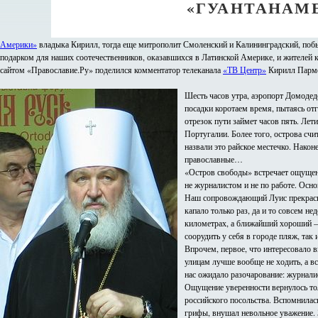
«ГУАНТАНАМЕ
Америки»
владыка Кирилл, тогда еще митрополит Смоленский и Калининградский, побы
подарком для наших соотечественников, оказавшихся в Латинской Америке, и жителей 
сайтом «Православие.Ру» поделился комментатор телеканала
«ТВ Центр»
Кирилл Парм
Шесть часов утра, аэропорт Домоде
посадки коротаем время, пытаясь отга
отрезок пути займет часов пять. Лет
Португалии. Более того, острова сч
назвали это райское местечко. Нако
православные…
«Остров свободы» встречает ощущени
не журналистом и не по работе. Осн
Наш сопровождающий Луис прекрасно 
капало только раз, да и то совсем н
километрах, а ближайший хороший – 
соорудить у себя в городе пляж, так и
Впрочем, первое, что интересовало 
улицам лучше вообще не ходить, а в
нас ожидало разочарование: журналис
Ощущение уверенности вернулось толь
российского посольства. Вспомнилас
грифы, внушал невольное уважение. 