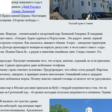
конце минувшего года в
рамках
«Дней России в
странах Латинской
кой Православной Церкви. Настоящим
посещения «Острова свободы» с
Русский храм в Гаване
ение. Впереди – пленительный и загадочный мир Латинской Америки. В ожидании
знает никто. «Говорят, будем садиться в Португалии». Это радует: значит, первый
 Азорских островах. Как оказалось, никакого обмана: Азоры – заморская территория
а-Делгада провоцирует женщин на жаркую дискуссию: в честь какого такого «гада»
 им. Иоанна Павла II», а рядом и памятник покойному папе. Споры стихают. Ох,
оходит. Наступает понимание того, что остров, конечно, хороший, но если приезжать
ками. Сдавать приходится даже мобильные телефоны.
ному строю отвечает уклончиво. Предупреждает, что сейчас сезон дождей. Впрочем,
у человеку, наверное, в принципе понять невозможно: ближайший пляж в тридцати
кон любоваться морем. Почему жители славной столицы за пятьсот лет не удосужились
ами еще в Москве россияне приехали на Кубу с твердой уверенностью в том, что по
олько на Сретенский хор – 40 дюжих молодцев излучали уверенность и оптимизм. Однако
 И вызвало это чувство здание
ты небоскреб, над которым парят
 соотечественниками. Архиепископ