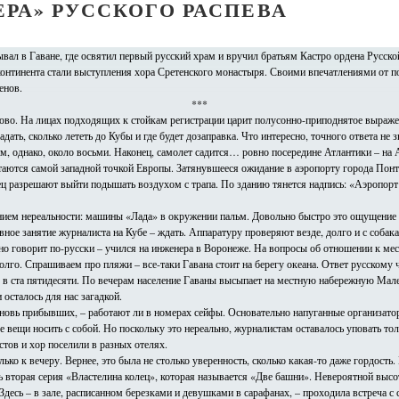
РА» РУССКОГО РАСПЕВА
вал в Гаване, где освятил первый русский храм и вручил братьям Кастро ордена Русс
континента стали выступления хора Сретенского монастыря. Своими впечатлениями от 
енов.
***
дово. На лицах подходящих к стойкам регистрации царит полусонно-приподнятое выраж
дать, сколько лететь до Кубы и где будет дозаправка. Что интересно, точного ответа не 
им, однако, около восьми. Наконец, самолет садится… ровно посередине Атлантики – на
итаются самой западной точкой Европы. Затянувшееся ожидание в аэропорту города Понт
нец разрешают выйти подышать воздухом с трапа. По зданию тянется надпись: «Аэропорт
ем нереальности: машины «Лада» в окружении пальм. Довольно быстро это ощущение пр
овное занятие журналиста на Кубе – ждать. Аппаратуру проверяют везде, долго и с соба
говорит по-русски – учился на инженера в Воронеже. На вопросы об отношении к мест
едолго. Спрашиваем про пляжи – все-таки Гавана стоит на берегу океана. Ответ русском
в ста пятидесяти. По вечерам население Гаваны высыпает на местную набережную Мале
 осталось для нас загадкой.
вновь прибывших, – работают ли в номерах сейфы. Основательно напуганные организатор
се вещи носить с собой. Но поскольку это нереально, журналистам оставалось уповать т
тов и хор поселили в разных отелях.
ко к вечеру. Вернее, это была не столько уверенность, сколько какая-то даже гордость.
ь вторая серия «Властелина колец», которая называется «Две башни». Невероятной высо
Здесь – в зале, расписанном березками и девушками в сарафанах, – проходила встреча с