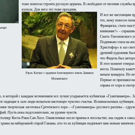
тоже помогал строить русскую церковь. В свободное от несения службы в
купола. Для него это тоже праздник.
И все же настоящим пр
тех, кому повезло поп
Франциска, стало выст
аларт
внимание?» – спрашив
Свято-Тихоновского у
Поднимаю глаза на ап
Христофор» в зал смо
древний художник был
что Фидель был авторо
В этот момент генерал 
места. Поначалу кажетс
Рауль Кастро с орденом благоверного князя Даниила
начале концерта. Но не
Московского
Первые ее признаки н
справа от хора и смот
ю, в которой с каждым мгновением все лучше угадывается кубинская «Гуантанамера». З
мент сидящие в зале люди испытали настоящее чувство счастья. Испаноязычных кубинцев
няя творческая заготовка Сретенского хора – «Гуантанамера» русского распева – сдру
ий. Пусть пока подсознательно, на уровне чувств.
 столицу Коста-Рики Сан-Хосе. Оживленные после приема в посольстве, мы сидим в само
 храма на набережной старой Гаваны, кто-то из кубинцев подпевает нам новым напевом