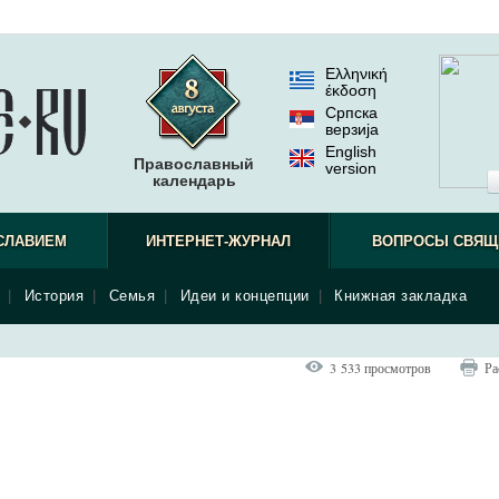
Ελληνική
έκδοση
Српска
верзиjа
English
Православный
version
календарь
СЛАВИЕМ
ИНТЕРНЕТ-ЖУРНАЛ
ВОПРОСЫ СВЯЩ
|
История
|
Семья
|
Идеи и концепции
|
Книжная закладка
3 533 просмотров
Ра