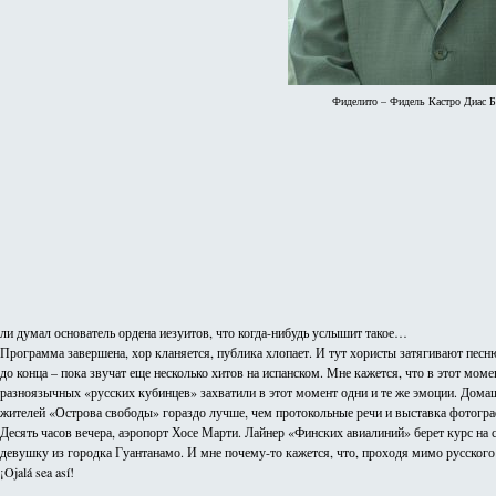
Фиделито – Фидель Кастро Диас Б
ли думал основатель ордена иезуитов, что когда-нибудь услышит такое…
Программа завершена, хор кланяется, публика хлопает. И тут хористы затягивают песн
до конца – пока звучат еще несколько хитов на испанском. Мне кажется, что в этот мо
разноязычных «русских кубинцев» захватили в этот момент одни и те же эмоции. Домаш
жителей «Острова свободы» гораздо лучше, чем протокольные речи и выставка фотограф
Десять часов вечера, аэропорт Хосе Марти. Лайнер «Финских авиалиний» берет курс на
девушку из городка Гуантанамо. И мне почему-то кажется, что, проходя мимо русского
¡Ojalá sea así!