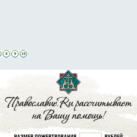
8
9
10