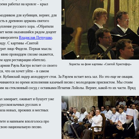
ремя работал на кровле – крыл
аздником для кубинцев, вернее, для
асть в древнюю церковь святого
упление русского хора. «Обратили
ает меня оказавшийся рядом доцент
ниверситета
Владислав Петрушко
.
сиду. С картины «Святой
трит лицо Фиделя. Первая мысль:
 явно провидцем (позже окажется,
м идеи реставрации обители).
Хористы на фоне картины «Святой Христофор»
армии Рауль Кастро встает со своего
я, что он хочет уйти – в самом
т. Кубинский лидер аплодирует стоя. За Раулем встает весь зал. Но это еще не овация.
ачинаются во время исполнения казачьей песни с молодецким присвистом. Мы стоим
рим на стеклянный сосуд с останками Игнатия Лойолы. Вернее, какой-то их части. Вряд
ал замирает, оживает и бушует уже
, русскоязычных русских и
жила новых, прежних и местных
лете и напеваем вполголоса про
 свою национальную песню.