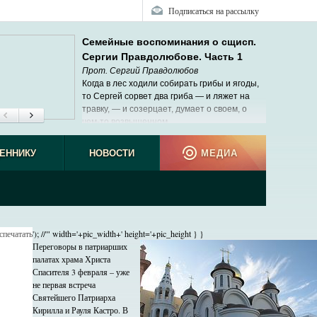
Подписаться на рассылку
Семейные воспоминания о сщисп.
Сергии Правдолюбове. Часть 1
Прот. Сергий Правдолюбов
Когда в лес ходили собирать грибы и ягоды,
то Сергей сорвет два гриба — и ляжет на
травку, — и созерцает, думает о своем, о
чем-то возвышенном.
ЕННИКУ
НОВОСТИ
МЕДИА
спечатать
'); //'" width='+pic_width+' height='+pic_height } }
Переговоры в патриарших
палатах храма Христа
Спасителя 3 февраля – уже
не первая встреча
Святейшего Патриарха
Кирилла и Рауля Кастро. В