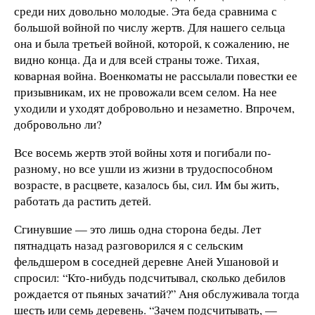
среди них довольно молодые. Эта беда сравнима с
большой войной по числу жертв. Для нашего сельца
она и была третьей войной, которой, к сожалению, не
видно конца. Да и для всей страны тоже. Тихая,
коварная война. Военкоматы не рассылали повестки ее
призывникам, их не провожали всем селом. На нее
уходили и уходят добровольно и незаметно. Впрочем,
добровольно ли?
Все восемь жертв этой войны хотя и погибали по-
разному, но все ушли из жизни в трудоспособном
возрасте, в расцвете, казалось бы, сил. Им бы жить,
работать да растить детей.
Сгинувшие — это лишь одна сторона беды. Лет
пятнадцать назад разговорился я с сельским
фельдшером в соседней деревне Аней Ушановой и
спросил: “Кто-нибудь подсчитывал, сколько дебилов
рождается от пьяных зачатий?” Аня обслуживала тогда
шесть или семь деревень. “Зачем подсчитывать, —