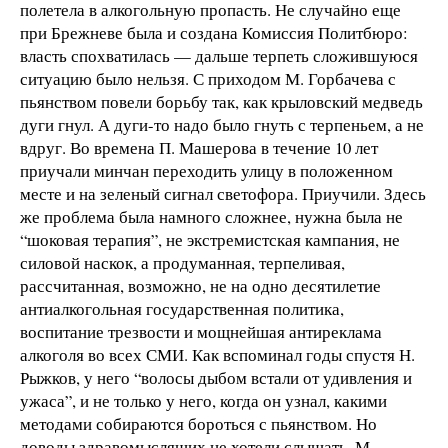
полетела в алкогольную пропасть. Не случайно еще
при Брежневе была и создана Комиссия Политбюро:
власть спохватилась — дальше терпеть сложившуюся
ситуацию было нельзя. С приходом М. Горбачева с
пьянством повели борьбу так, как крыловский медведь
дуги гнул. А дуги-то надо было гнуть с терпеньем, а не
вдруг. Во времена П. Машерова в течение 10 лет
приучали минчан переходить улицу в положенном
месте и на зеленый сигнал светофора. Приучили. Здесь
же проблема была намного сложнее, нужна была не
“шоковая терапия”, не экстремистская кампания, не
силовой наскок, а продуманная, терпеливая,
рассчитанная, возможно, не на одно десятилетие
антиалкогольная государственная политика,
воспитание трезвости и мощнейшая антиреклама
алкоголя во всех СМИ. Как вспоминал годы спустя Н.
Рыжков, у него “волосы дыбом встали от удивления и
ужаса”, и не только у него, когда он узнал, какими
методами собираются бороться с пьянством. Но
доводы здравомыслящих не хотели слышать. М.