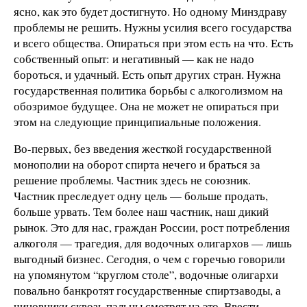
ясно, как это будет достигнуто. Но одному Минздраву
проблемы не решить. Нужны усилия всего государства
и всего общества. Опираться при этом есть на что. Есть
собственный опыт: и негативный — как не надо
бороться, и удачный. Есть опыт других стран. Нужна
государственная политика борьбы с алкоголизмом на
обозримое будущее. Она не может не опираться при
этом на следующие принципиальные положения.
Во-первых, без введения жесткой государственной
монополии на оборот спирта нечего и браться за
решение проблемы. Частник здесь не союзник.
Частник преследует одну цель — больше продать,
больше урвать. Тем более наш частник, наш дикий
рынок. Это для нас, граждан России, рост потребления
алкоголя — трагедия, для водочных олигархов — лишь
выгодный бизнес. Сегодня, о чем с горечью говорили
на упомянутом “круглом столе”, водочные олигархи
повально банкротят государственные спиртзаводы, а
чиновники сквозь пальцы смотрят на это. Ввести