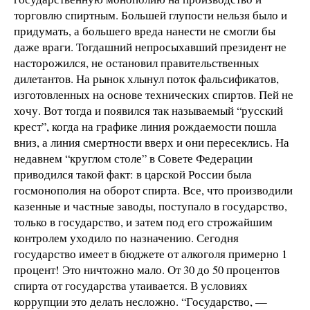
торговлю спиртным. Большей глупости нельзя было и
придумать, а большего вреда нанести не смогли бы
даже враги. Тогдашний непросыхавший президент не
насторожился, не остановил правительственных
дилетантов. На рынок хлынул поток фальсификатов,
изготовленных на основе технических спиртов. Пей не
хочу. Вот тогда и появился так называемый “русский
крест”, когда на графике линия рождаемости пошла
вниз, а линия смертности вверх и они пересеклись. На
недавнем “круглом столе” в Совете Федерации
приводился такой факт: в царской России была
госмонополия на оборот спирта. Все, что производили
казенные и частные заводы, поступало в государство,
только в государство, и затем под его строжайшим
контролем уходило по назначению. Сегодня
государство имеет в бюджете от алкоголя примерно 1
процент! Это ничтожно мало. От 30 до 50 процентов
спирта от государства утаивается. В условиях
коррупции это делать несложно. “Государство, —