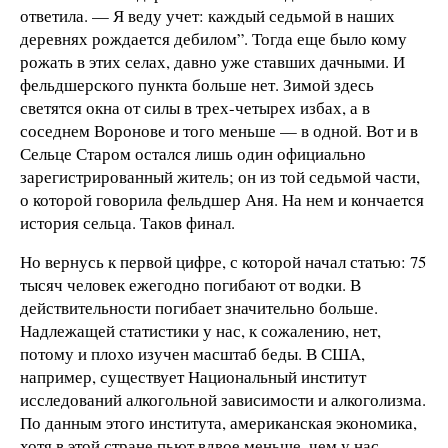
ответила. — Я веду учет: каждый седьмой в наших
деревнях рождается дебилом”. Тогда еще было кому
рожать в этих селах, давно уже ставших дачными. И
фельдшерского пункта больше нет. Зимой здесь
светятся окна от силы в трех-четырех избах, а в
соседнем Воронове и того меньше — в одной. Вот и в
Сельце Старом остался лишь один официально
зарегистрированный житель; он из той седьмой части,
о которой говорила фельдшер Аня. На нем и кончается
история сельца. Таков финал.
Но вернусь к первой цифре, с которой начал статью: 75
тысяч человек ежегодно погибают от водки. В
действительности погибает значительно больше.
Надлежащей статистики у нас, к сожалению, нет,
потому и плохо изучен масштаб беды. В США,
например, существует Национальный институт
исследований алкогольной зависимости и алкоголизма.
По данным этого института, американская экономика,
хотя в этой стране пьют вдвое меньше, чем у нас,