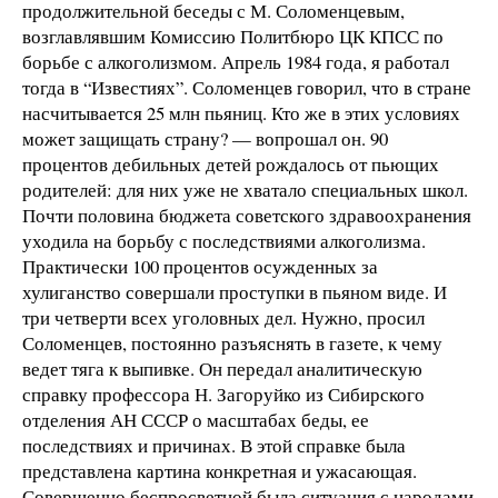
продолжительной беседы с М. Соломенцевым,
возглавлявшим Комиссию Политбюро ЦК КПСС по
борьбе с алкоголизмом. Апрель 1984 года, я работал
тогда в “Известиях”. Соломенцев говорил, что в стране
насчитывается 25 млн пьяниц. Кто же в этих условиях
может защищать страну? — вопрошал он. 90
процентов дебильных детей рождалось от пьющих
родителей: для них уже не хватало специальных школ.
Почти половина бюджета советского здравоохранения
уходила на борьбу с последствиями алкоголизма.
Практически 100 процентов осужденных за
хулиганство совершали проступки в пьяном виде. И
три четверти всех уголовных дел. Нужно, просил
Соломенцев, постоянно разъяснять в газете, к чему
ведет тяга к выпивке. Он передал аналитическую
справку профессора Н. Загоруйко из Сибирского
отделения АН СССР о масштабах беды, ее
последствиях и причинах. В этой справке была
представлена картина конкретная и ужасающая.
Совершенно беспросветной была ситуация с народами