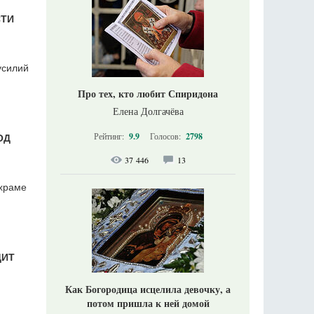
СТИ
усилий
Про тех, кто любит Спиридона
Елена Долгачёва
Рейтинг:
9.9
Голосов:
2798
ОД
37 446
13
 храме
ДИТ
Как Богородица исцелила девочку, а
потом пришла к ней домой