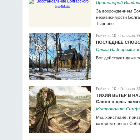
Протоиерей Владис
За возрождением Бол
независимости Болга
Тырнове.
Рейтинг:
10
Голосов:
3
|
ПОСЛЕДНЕЕ СЛОВО
Ольга Надпорожска
Бог действует даже т
Рейтинг:
10
Голосов:
3
|
ТИХИЙ ВЕТЕР В Н
Слово в день памя
Митрополит Симфер
Мы, христиане, приз
котором являет Себя