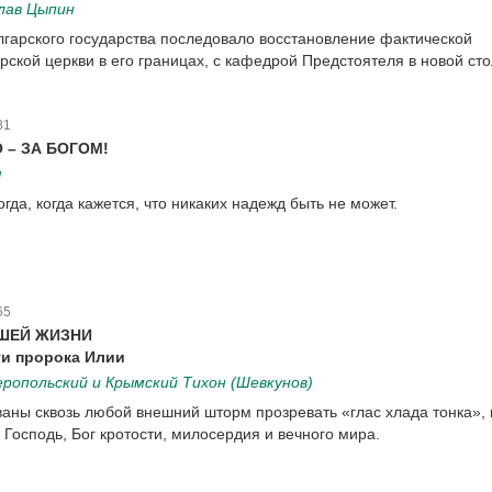
лав Цыпин
гарского государства последовало восстановление фактической
рской церкви в его границах, с кафедрой Предстоятеля в новой ст
81
 – ЗА БОГОМ!
я
огда, когда кажется, что никаких надежд быть не может.
65
АШЕЙ ЖИЗНИ
ти пророка Илии
опольский и Крымский Тихон (Шевкунов)
ваны сквозь любой внешний шторм прозревать «глас хлада тонка», 
 Господь, Бог кротости, милосердия и вечного мира.