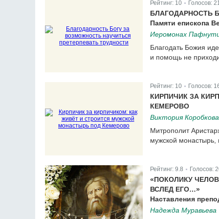
Рейтинг:
10
Голосов:
2
|
БЛАГОДАРНОСТЬ Б
Памяти епископа Ве
Иеромонах Пафнути
Благодать Божия иде
и помощь не приходи
Рейтинг:
10
Голосов:
1
|
КИРПИЧИК ЗА КИР
КЕМЕРОВО
Виктория Коробкова
Митрополит Аристар
мужской монастырь, 
Рейтинг:
9.8
Голосов:
2
|
«ПОКОЛИКУ ЧЕЛОВ
ВСЛЕД ЕГО…»
Наставления препо
Надежда Муравьева