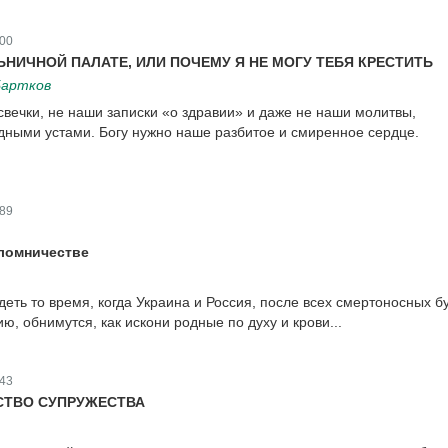
00
ЬНИЧНОЙ ПАЛАТЕ, ИЛИ ПОЧЕМУ Я НЕ МОГУ ТЕБЯ КРЕСТИТЬ
Бартков
свечки, не наши записки «о здравии» и даже не наши молитвы,
ными устами. Богу нужно наше разбитое и смиренное сердце.
89
ломничестве
еть то время, когда Украина и Россия, после всех смертоносных бу
ю, обнимутся, как искони родные по духу и крови...
43
СТВО СУПРУЖЕСТВА