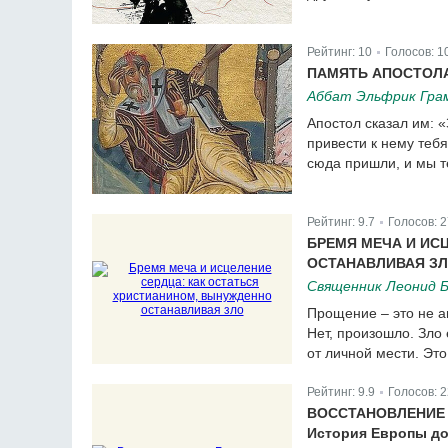
Рейтинг:
10
Голосов:
1
|
ПАМЯТЬ АПОСТОЛА
Аббат Эльфрик Гр
Апостол сказал им: 
привести к нему теб
сюда пришли, и мы т
Рейтинг:
9.7
Голосов:
2
|
БРЕМЯ МЕЧА И ИС
ОСТАНАВЛИВАЯ З
Священник Леонид 
Прощение – это не а
Нет, произошло. Зло
от личной мести. Это
Рейтинг:
9.9
Голосов:
2
|
ВОССТАНОВЛЕНИЕ 
История Европы до