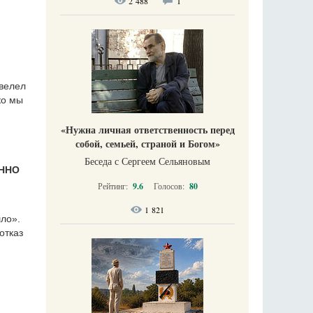
2 488
1
 велел
ко мы
«Нужна личная ответственность перед
собой, семьей, страной и Богом»
Беседа с Сергеем Сельяновым
ЕННО
Рейтинг:
9.6
Голосов:
80
1 821
шло».
отказ