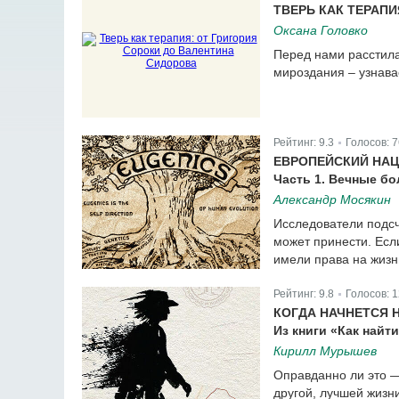
ТВЕРЬ КАК ТЕРАП
Оксана Головко
Перед нами расстила
мироздания – узнава
Рейтинг:
9.3
Голосов:
7
|
ЕВРОПЕЙСКИЙ НАЦ
Часть 1. Вечные б
Александр Мосякин
Исследователи подсч
может принести. Есл
имели права на жизн
Рейтинг:
9.8
Голосов:
1
|
КОГДА НАЧНЕТСЯ
Из книги «Как найти
Кирилл Мурышев
Оправданно ли это 
другой, лучшей жизни