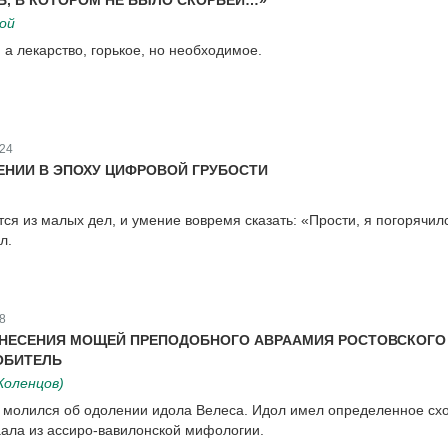
Ь, В КОТОРОМ НЕ БЫЛО СКОРБЕЙ…»
ой
, а лекарство, горькое, но необходимое.
24
НИИ В ЭПОХУ ЦИФРОВОЙ ГРУБОСТИ
ся из малых дел, и умение вовремя сказать: «Прости, я погорячил
л.
8
ЕНЕСЕНИЯ МОЩЕЙ ПРЕПОДОБНОГО АВРААМИЯ РОСТОВСКОГО
ОБИТЕЛЬ
Коленцов)
 молился об одолении идола Велеса. Идол имел определенное сх
ала из ассиро-вавилонской мифологии.