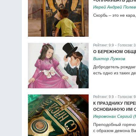
«ОПЛАКИВАТЬ ДЕН
Иерей Андрей Полев
Скорбь – это не кара
Рейтинг:
9.9
Голосов:
3
|
О БЕРЕЖНОМ ОБЩЕ
Виктор Лужков
Добродетель рождает
есть одно из таких де
Рейтинг:
9.9
Голосов:
9
|
К ПРАЗДНИКУ ПЕР
ОСНОВАННУЮ ИМ 
Иеромонах Сергий (
Преподобный горячо
с образом демона Ва