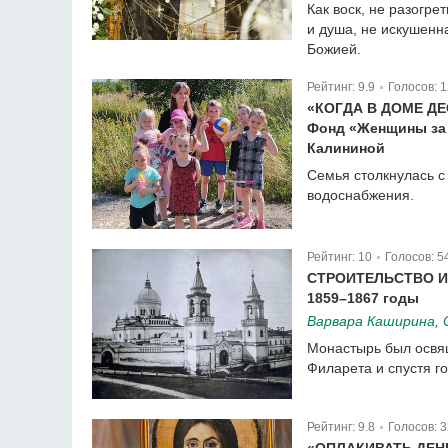
Как воск, не разогре
и душа, не искушенн
Божией.
Рейтинг:
9.9
Голосов:
1
|
«КОГДА В ДОМЕ Д
Фонд «Женщины за 
Калининой
Семья столкнулась с
водоснабжения.
Рейтинг:
10
Голосов:
5
|
СТРОИТЕЛЬСТВО 
1859–1867 годы
Варвара Каширина, 
Монастырь был освящ
Филарета и спустя г
Рейтинг:
9.8
Голосов:
3
|