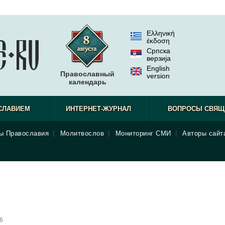
Ελληνική
έκδοση
Српска
верзиjа
English
Православный
version
календарь
СЛАВИЕМ
ИНТЕРНЕТ-ЖУРНАЛ
ВОПРОСЫ СВЯЩ
ы Православия
|
Молитвослов
|
Мониторинг СМИ
|
Авторы сайт
6