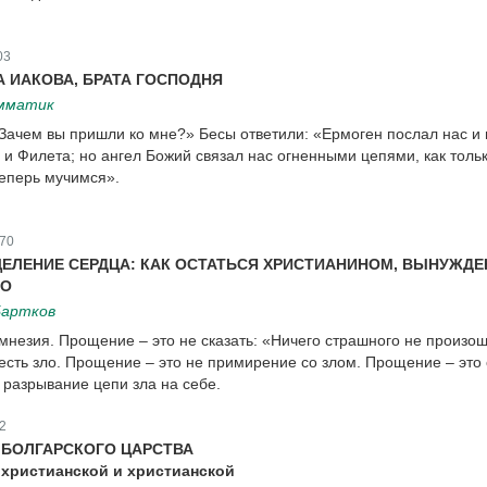
03
 ИАКОВА, БРАТА ГОСПОДНЯ
амматик
«Зачем вы пришли ко мне?» Бесы ответили: «Ермоген послал нас и
я и Филета; но ангел Божий связал нас огненными цепями, как толь
еперь мучимся».
70
ЦЕЛЕНИЕ СЕРДЦА: КАК ОСТАТЬСЯ ХРИСТИАНИНОМ, ВЫНУЖД
ЛО
Бартков
мнезия. Прощение – это не сказать: «Ничего страшного не произо
 есть зло. Прощение – это не примирение со злом. Прощение – это 
 разрывание цепи зла на себе.
2
БОЛГАРСКОГО ЦАРСТВА
христианской и христианской