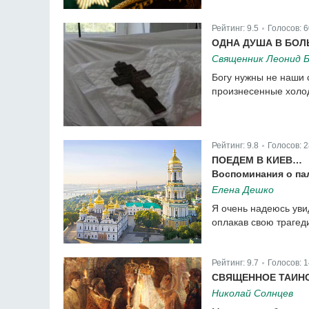
Рейтинг:
9.5
Голосов:
6
|
ОДНА ДУША В БОЛ
Священник Леонид 
Богу нужны не наши 
произнесенные холод
Рейтинг:
9.8
Голосов:
2
|
ПОЕДЕМ В КИЕВ…
Воспоминания о па
Елена Дешко
Я очень надеюсь увид
оплакав свою трагеди
Рейтинг:
9.7
Голосов:
1
|
СВЯЩЕННОЕ ТАИН
Николай Солнцев