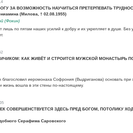
14
ОГУ ЗА ВОЗМОЖНОСТЬ НАУЧИТЬСЯ ПРЕТЕРПЕВАТЬ ТРУДНО
ниамина (Милова, † 02.08.1955)
й (Фокин)
т лишь по пятам наших усилий к добру и их укрепляет в душе. Без 
т.
62
ПИЧИКОМ: КАК ЖИВЁТ И СТРОИТСЯ МУЖСКОЙ МОНАСТЫРЬ П
х благословил иеромонаха Софрония (Выдриганова) основать при
и жизнь вошла в эти стены по-настоящему.
05
ЕК СОВЕРШЕНСТВУЕТСЯ ЗДЕСЬ ПРЕД БОГОМ, ПОТОЛИКУ ХО
добного Серафима Саровского