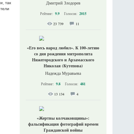
Дмитрий Злодорев
и, так
етели
Рейтинг:
9.9
Голосов:
2015
23 739
11
«Его весь народ любил». К 100-летию
со дня рождения митрополита
Нижегородского и Арзамасского
Николая (Кутепова)
Надежда Муравьева
Рейтинг:
9.8
Голосов:
481
13 134
4
«Жертвы колчаковщины»:
фальсификация фотографий времен
Гражданской войны