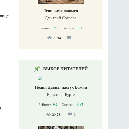
Тени каменоломен
олице
Дмитрий Соколов
Рейтинг:
9.5
Голосов:
172
2 914
3
ВЫБОР ЧИТАТЕЛЕЙ
Иоанн Давид, пастух Божий
Кристиан Курте
Рейтинг:
9.9
Голосов:
1167
в
20 731
9