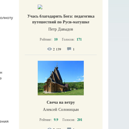
Учась благодарить Бога: педагогика
полноту
путешествий по Руси-матушке
Петр Давыдов
Рейтинг:
10
Голосов:
171
2 139
1
он
е
Свеча на ветру
Алексей Солоницын
Рейтинг:
9.9
Голосов:
201
ления