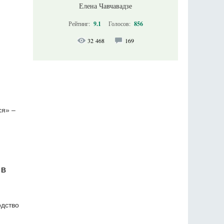
Елена Чавчавадзе
Рейтинг:
9.1
Голосов:
856
32 468
169
ся» –
 В
одство