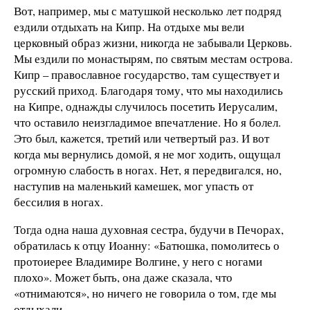
Вот, например, мы с матушкой несколько лет подряд
ездили отдыхать на Кипр. На отдыхе мы вели
церковный образ жизни, никогда не забывали Церковь.
Мы ездили по монастырям, по святым местам острова.
Кипр – православное государство, там существует и
русский приход. Благодаря тому, что мы находились
на Кипре, однажды случилось посетить Иерусалим,
что оставило неизгладимое впечатление. Но я болел.
Это был, кажется, третий или четвертый раз. И вот
когда мы вернулись домой, я не мог ходить, ощущал
огромную слабость в ногах. Нет, я передвигался, но,
наступив на маленький камешек, мог упасть от
бессилия в ногах.
Тогда одна наша духовная сестра, будучи в Печорах,
обратилась к отцу Иоанну: «Батюшка, помолитесь о
протоиерее Владимире Волгине, у него с ногами
плохо». Может быть, она даже сказала, что
«отнимаются», но ничего не говорила о том, где мы
отдыхали.