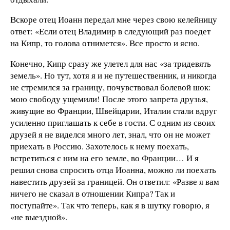
Вскоре отец Иоанн передал мне через свою келейницу
ответ: «Если отец Владимир в следующий раз поедет
на Кипр, то голова отнимется». Все просто и ясно.
Конечно, Кипр сразу же улетел для нас «за тридевять
земель». Но тут, хотя я и не путешественник, и никогда
не стремился за границу, почувствовал болевой шок:
мою свободу ущемили! После этого запрета друзья,
живущие во Франции, Швейцарии, Италии стали вдруг
усиленно приглашать к себе в гости. С одним из своих
друзей я не виделся много лет, знал, что он не может
приехать в Россию. Захотелось к нему поехать,
встретиться с ним на его земле, во Франции… И я
решил снова спросить отца Иоанна, можно ли поехать
навестить друзей за границей. Он ответил: «Разве я вам
ничего не сказал в отношении Кипра? Так и
поступайте». Так что теперь, как я в шутку говорю, я
«не выездной».