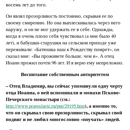
восемь лет до того.
Он являл прозорливость постоянно, скрывая ее по
своему смирению. Но она выплескивалась через него
наружу, и он не мог удержать ее в себе. Однажды,
когда я очень плохо себя чувствовал (а мне было 40
лет), и бабушки-старушки на сельском приходе уже
переживали: «Батюшка наш к Рождеству помрет», он
сказал мне: «Вы проживете больше, чем я». А отец
Иоанн прожил почти 96 лет. И я верю ему непреложно.
Воспитание собственным авторитетом
– Отец Владимир, вы сейчас упомянули одну черту
отца Иоанна, о ней вспоминали и монахи Псково-
Печерского монастыря (см.:
), а именно то,
http://www.pravoslavie.ru/put/29195.htm
что он скрывал свою прозорливость, скрывал свой
подвиг и не любил многословно «поучать» людей.