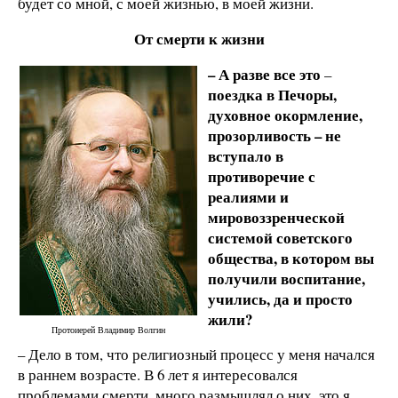
будет со мной, с моей жизнью, в моей жизни.
От смерти к жизни
– А разве все это
–
поездка в Печоры,
духовное окормление,
прозорливость – не
вступало в
противоречие с
реалиями и
мировоззренческой
системой советского
общества, в котором вы
получили воспитание,
учились, да и просто
жили?
Протоиерей Владимир Волгин
– Дело в том, что религиозный процесс у меня начался
в раннем возрасте. В 6 лет я интересовался
проблемами смерти, много размышлял о них, это я