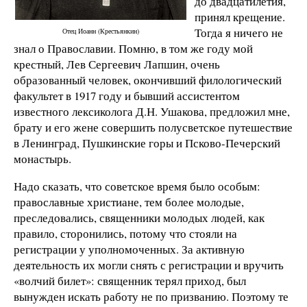
до двадцатилетия,
принял крещение.
Тогда я ничего не
Отец Иоанн (Крестьянкин)
знал о Православии. Помню, в том же году мой
крестный, Лев Сергеевич Лапшин, очень
образованный человек, окончивший филологический
факультет в 1917 году и бывший ассистентом
известного лексиколога Д.Н. Ушакова, предложил мне,
брату и его жене совершить полусветское путешествие
в Ленинград, Пушкинские горы и Псково-Печерский
монастырь.
Надо сказать, что советское время было особым:
православные христиане, тем более молодые,
преследовались, священники молодых людей, как
правило, сторонились, потому что стояли на
регистрации у уполномоченных. За активную
деятельность их могли снять с регистрации и вручить
«волчий билет»: священник терял приход, был
вынужден искать работу не по призванию. Поэтому те