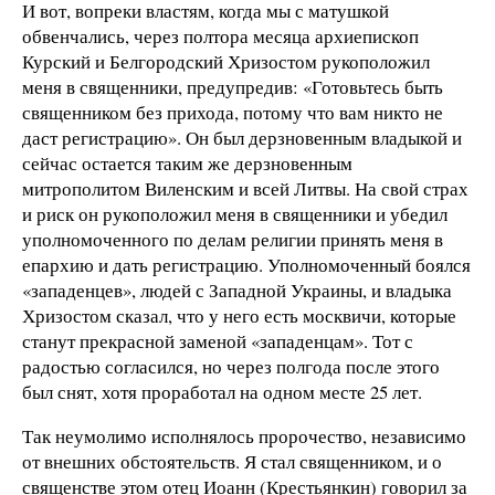
И вот, вопреки властям, когда мы с матушкой
обвенчались, через полтора месяца архиепископ
Курский и Белгородский Хризостом рукоположил
меня в священники, предупредив: «Готовьтесь быть
священником без прихода, потому что вам никто не
даст регистрацию». Он был дерзновенным владыкой и
сейчас остается таким же дерзновенным
митрополитом Виленским и всей Литвы. На свой страх
и риск он рукоположил меня в священники и убедил
уполномоченного по делам религии принять меня в
епархию и дать регистрацию. Уполномоченный боялся
«западенцев», людей с Западной Украины, и владыка
Хризостом сказал, что у него есть москвичи, которые
станут прекрасной заменой «западенцам». Тот с
радостью согласился, но через полгода после этого
был снят, хотя проработал на одном месте 25 лет.
Так неумолимо исполнялось пророчество, независимо
от внешних обстоятельств. Я стал священником, и о
священстве этом отец Иоанн (Крестьянкин) говорил за