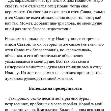
– Да, параллельно я встречался отцом Иоанном. Надо
сказать, чем отличался отец Иоанн, тогда еще
иеромонах. Он говорил то же, что и отец Савва, только
отец Савва не имел обыкновения пояснять: поступай
вот так. Может, добавит два-три слова, но моей душе
иной раз этого бывало недостаточно.
Когда же я приходил к отцу Иоанну после встречи с
отцом Саввой, то он говорил то же самое (не зная, что
отец Савва так благословил!), но «разжевывал»,
объяснял, и его обстоятельные объяснения
укладывались в моей душе. Вот так, наезжая в
Печерский монастырь, душа моя прилепилась к отцу
Иоанну. Но долгое время я не решался просить его о
духовном руководстве моей жизнью.
Батюшкина прозорливость
– Так прошло около десяти лет в разных бурях,
потрясениях, пробоинах моего корабля. Корабль мой
иногда тонул, но, благодатию Божией, снова всплывал