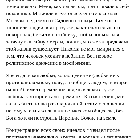
точно помню. Меня, как магнитом, притягивали к себе
покойники. Мы жили в густонаселенном квартале
Москвы, недалеко от Садового кольца. Там часто
хоронили людей, и я сразу же, как только слышал о
похоронах, бежал к покойнику, чтобы попытаться
заглянуть в тайну смерти, понять, что же за пределами
этой жизни существует. Никогда не мог смириться с
тем, что человек уходит в небытие. Вот первое
религиозное движение в моей жизни.
Я всегда искал любви, воплощения ее (любви не к
противоположному полу, а вообще к людям, невзирая
на пол!), имел стремление видеть в людях ту же
любовь, к которой сам стремился. К сожалению, моя
жизнь была полна разочарований в этом отношении,
потому что мы жили в атеистическом обществе, без
Бога хотели построить Царствие Божие на земле.
Концентрацию всех своих идеалов я увидел после
прочтения Евангелия о Христе. А когда в 20 лет принял