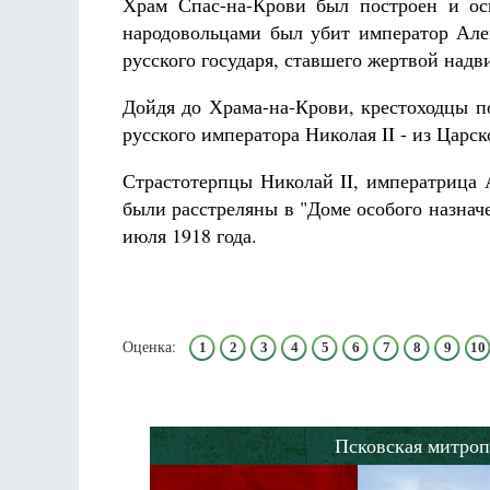
Храм Спас-на-Крови был построен и ос
Разлуки не будет
Фредерика де Грааф
народовольцами был убит император Алек
русского государя, ставшего жертвой над
Дойдя до Храма-на-Крови, крестоходцы п
русского императора Николая II - из Царск
Страстотерпцы Николай II, императрица 
были расстреляны в "Доме особого назначе
июля 1918 года.
Оценка:
1
2
3
4
5
6
7
8
9
10
Псковская митроп