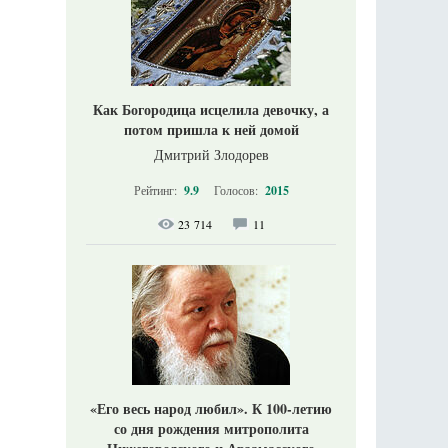
Как Богородица исцелила девочку, а
потом пришла к ней домой
Дмитрий Злодорев
Рейтинг:
9.9
Голосов:
2015
23 714
11
«Его весь народ любил». К 100-летию
со дня рождения митрополита