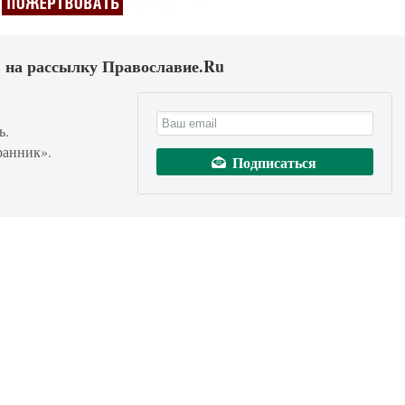
 на рассылку Православие.Ru
ь.
ранник».