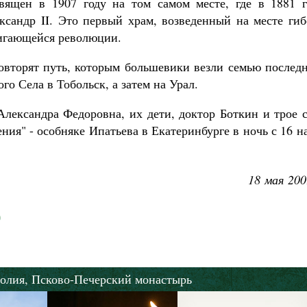
вящен в 1907 году на том самом месте, где в 1881 г
Роман Котов
сандр II. Это первый храм, возведенный на месте гиб
Как найти своё место в жизни
Кирилл Мурышев
вигающейся революции.
овторят путь, которым большевики везли семью последн
ого Села в Тобольск, а затем на Урал.
Александра Федоровна, их дети, доктор Боткин и трое 
ния" - особняке Ипатьева в Екатеринбурге в ночь с 16 н
18 мая 200
олия,
Псково-Печерский монастырь