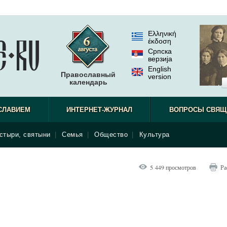
Ελληνική
έκδοση
Српска
верзиjа
English
Православный
version
календарь
СЛАВИЕМ
ИНТЕРНЕТ-ЖУРНАЛ
ВОПРОСЫ СВЯЩ
стыри, святыни
|
Семья
|
Общество
|
Культура
5 449 просмотров
Ра