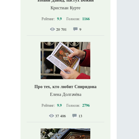
Кристиан Курте
Рейтинг:
9.9
Голосов:
1166
20 701
9
Про тех, кто любит Спиридона
Елена Долгачёва
Рейтинг:
9.9
Голосов:
2796
37 406
13