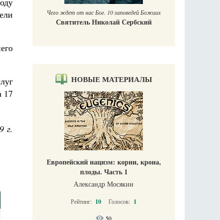
оду
ели
Чего ждет от нас Бог. 10 заповедей Божиих
Святитель Николай Сербский
его
НОВЫЕ МАТЕРИАЛЫ
слуг
а 17
9 г.
Европейский нацизм: корни, крона,
плоды. Часть 1
Александр Мосякин
Рейтинг:
10
Голосов:
1
50