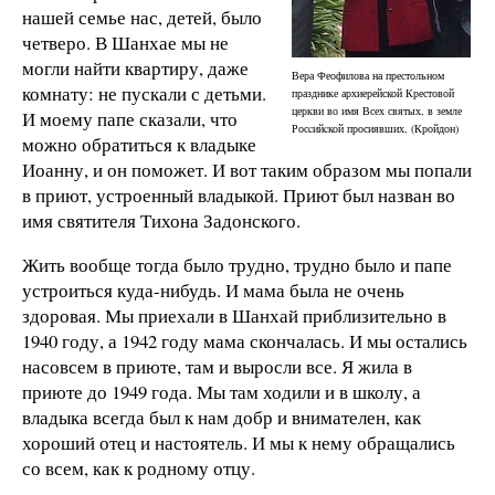
нашей семье нас, детей, было
четверо. В Шанхае мы не
могли найти квартиру, даже
Вера Феофилова на престольном
комнату: не пускали с детьми.
празднике архиерейской Крестовой
церкви во имя Всех святых, в земле
И моему папе сказали, что
Росcийcкой просиявших, (Кройдон)
можно обратиться к владыке
Иоанну, и он поможет. И вот таким образом мы попали
в приют, устроенный владыкой. Приют был назван во
имя святителя Тихона Задонского.
Жить вообще тогда было трудно, трудно было и папе
устроиться куда-нибудь. И мама была не очень
здоровая. Мы приехали в Шанхай приблизительно в
1940 году, а 1942 году мама скончалась. И мы остались
насовсем в приюте, там и выросли все. Я жила в
приюте до 1949 года. Мы там ходили и в школу, а
владыка всегда был к нам добр и внимателен, как
хороший отец и настоятель. И мы к нему обращались
со всем, как к родному отцу.