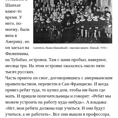
Шанхае
какое-то
время. У
него, по-
моему, была
виза в
Америку, но
он заехал на
Святитель Иоанн Шанхайский с сиротами приюта. Шанхай, 1938 г.
Филиппины,
на Тубабао, островок. Там с нами пробыл, наверное,
месяца три. На этом островке оказалось около пяти
тысяч русских.
Часть приюта он смог, договорившись с американским
правительством, перевезти в Сан-Франциско. И когда
привез ребят туда, то купил дом, чтобы им было где
жить. И пришли попечительницы и говорят: «Ребят мы
можем устроить на работу куда-нибудь». А владыка:
«Нет, мои ребята должны еще учиться. И они будут
учиться, а не работать». Все они вышли в профессора,