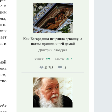
»: в
щим
на,
ого.
итвы
кает
Как Богородица исцелила девочку, а
ся и
потом пришла к ней домой
Дмитрий Злодорев
Рейтинг:
9.9
Голосов:
2015
мой
ека
23 715
11
ем,
тво
себя
для