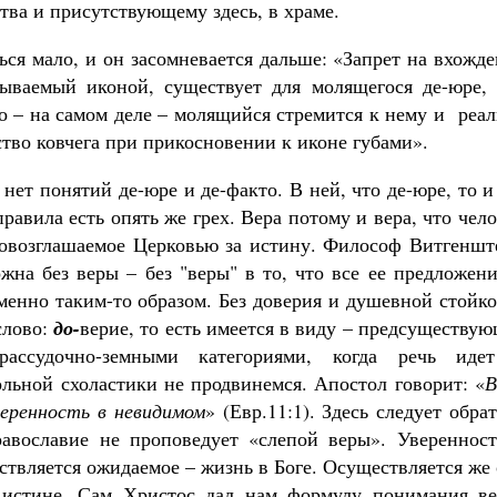
ва и присутствующему здесь, в храме.
ься мало, и он засомневается дальше: «Запрет на вхожд
ываемый иконой, существует для молящегося де-юре, т
то – на самом деле – молящийся стремится к нему и реа
тво ковчега при прикосновении к иконе губами».
ет понятий де-юре и де-факто. В ней, что де-юре, то и
равила есть опять же грех. Вера потому и вера, что чел
ровозглашаемое Церковью за истину. Философ Витгеншт
жна без веры – без "веры" в то, что все ее предложен
енно таким-то образом. Без доверия и душевной стойко
слово:
до-
верие, то есть имеется в виду – предсуществу
ассудочно-земными категориями, когда речь иде
льной схоластики не продвинемся. Апостол говорит: «
В
еренность в невидимом
» (Евр.11:1). Здесь следует обра
авославие не проповедует «слепой веры». Уверенност
ствляется ожидаемое – жизнь в Боге. Осуществляется же
к истине. Сам Христос дал нам формулу понимания ве