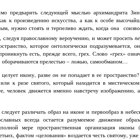
имо предварить следующей мыслью архимандрита Зин
 как к произведению искусства, а как к особе высочай
вым, нужно стоять и терпеливо ждать, когда она соизв
 следуя православному вероучению, и может просить
п
остранство, которое онтологически подразумевается, о
роникнуть есть, прежде всего, грех. Слово «грех» озна
ки оборачиваются прелестью – ложью, самообманом…
 целует икону, разве он не попадает в ее пространство
 или к ризе святого, который находится в мистическом
ее, человек движется именно навстречу изображению, а
 следует различать образ на иконе и первообраз в небе
славных всегда остается разумеемое движение образ
полной мере пространственная организация иконы (
етьих, фактом «целования» воздается честь святому, уже