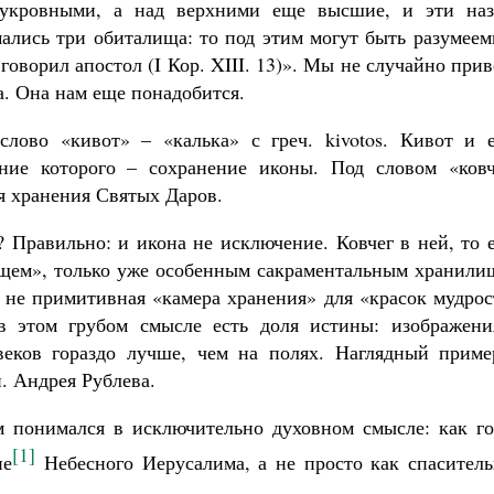
вукровными, а над верхними еще высшие, и эти наз
мались три обиталища: то под этим могут быть разумее
 говорил апостол (I Кор. XIII. 13)». Мы не случайно при
. Она нам еще понадобится.
лово «кивот» – «калька» с греч. kivotos. Кивот и е
ение которого – сохранение иконы. Под словом «ковч
я хранения Святых Даров.
? Правильно: и икона не исключение. Ковчег в ней, то 
лищем», только уже особенным сакраментальным хранили
ь не примитивная «камера хранения» для «красок мудро
 в этом грубом смысле есть доля истины: изображени
веков гораздо лучше, чем на полях. Наглядный приме
. Андрея Рублева.
м понимался в исключительно духовном смысле: как го
[1]
ие
Небесного Иерусалима, а не просто как спаситель