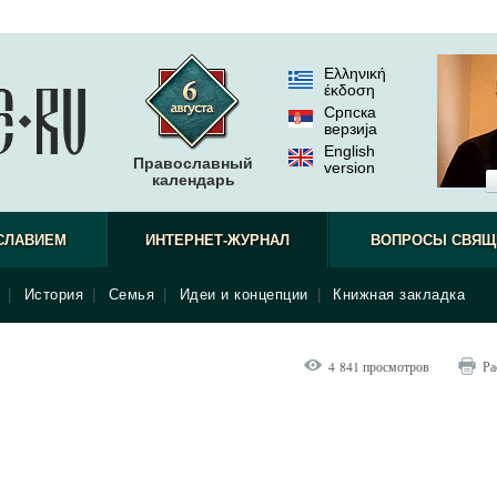
Ελληνική
έκδοση
Српска
верзиjа
English
Православный
version
календарь
СЛАВИЕМ
ИНТЕРНЕТ-ЖУРНАЛ
ВОПРОСЫ СВЯЩ
|
История
|
Семья
|
Идеи и концепции
|
Книжная закладка
4 841 просмотров
Ра