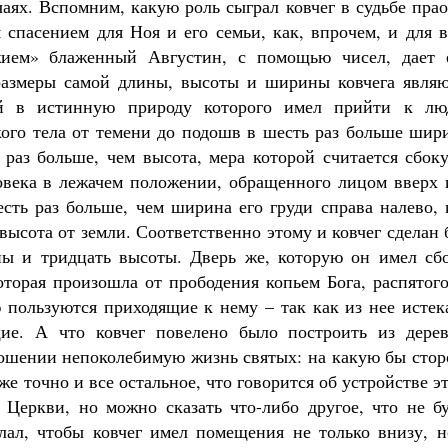
аях. Вспомним, какую роль сыграл ковчег в судьбе пра
 спасением для Ноя и его семьи, как, впрочем, и для 
жием» блаженный Августин, с помощью чисел, дает 
размеры самой длины, высоты и ширины ковчега являю
ный в истинную природу которого имел прийти к лю
ого тела от темени до подошв в шесть раз больше шир
ь раз больше, чем высота, мера которой считается сбок
овека в лежачем положении, обращенного лицом вверх 
есть раз больше, чем ширина его груди справа налево,
 высота от земли. Соответственно этому и ковчег сделан
ны и тридцать высоты. Дверь же, которую он имел сбо
которая произошла от прободения копьем Бога, распятог
ю пользуются приходящие к нему – так как из нее исте
ие. А что ковчег повелено было построить из дерев
ношении непоколебимую жизнь святых: на какую бы стор
 же точно и все остальное, что говорится об устройстве э
к Церкви, но можно сказать что-либо другое, что не б
лал, чтобы ковчег имел помещения не только внизу, н