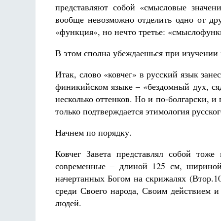
представляют собой «смысловые значен
вообще невозможно отделить одно от дру
«функция», но нечто третье: «смыслофунк
В этом сполна убеждаешься при изучении 
Великомученик Георгий Победоносец. Научись у
Итак, слово «ковчег» в русский язык зане
святого
Роман Котов
финикийском языке – «бездомный дух, ся
 в жизни
шев
несколько оттенков. Но и по-болгарски, и 
только подтверждается этимология русског
Начнем по порядку.
Ковчег Завета представлял собой тоже
современные – длиной 125 см, ширино
начертанных Богом на скрижалях (Втор.10
среди Своего народа, Своим действием и
людей.