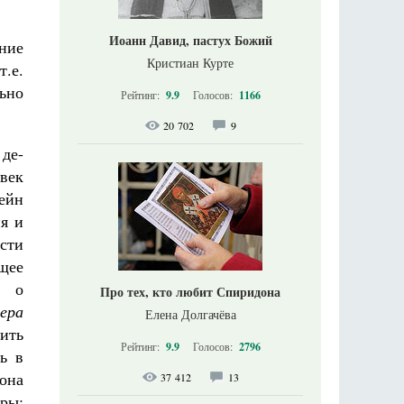
Иоанн Давид, пастух Божий
ение
Кристиан Курте
.е.
льно
Рейтинг:
9.9
Голосов:
1166
20 702
9
 де-
овек
ейн
ия и
сти
ющее
т о
Про тех, кто любит Спиридона
ера
Елена Долгачёва
тить
Рейтинг:
9.9
Голосов:
2796
ь в
 она
37 412
13
ры: