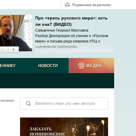
Подписаться на рассылку
Про «ересь русского мира»: есть
ли она? (ВИДЕО)
Священник Георгий Максимов
Разбор Декларации об учении о «Русском
мире» и письма ряда клириков УПЦ о
«церковном трибунале».
ЕННИКУ
НОВОСТИ
МЕДИА
спечатать