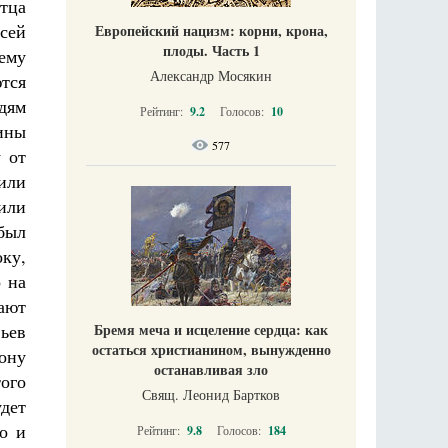
отца
всей
Европейский нацизм: корни, крона,
плоды. Часть 1
ему
Александр Мосякин
тся
дям
Рейтинг:
9.2
Голосов:
10
ины
577
у от
или
 или
 был
ку,
о на
кают
Бремя меча и исцеление сердца: как
ьев
остаться христианином, вынужденно
ону
останавливая зло
того
Свящ. Леонид Бартков
удет
о и
Рейтинг:
9.8
Голосов:
184