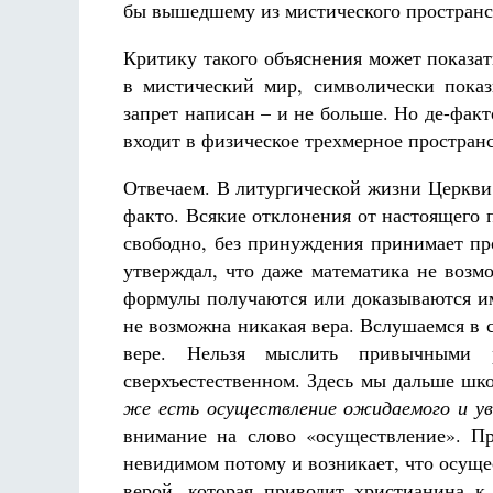
бы вышедшему из мистического пространст
Критику такого объяснения может показат
в мистический мир, символически показ
запрет написан – и не больше. Но де-фак
входит в физическое трехмерное пространс
Отвечаем. В литургической жизни Церкви н
факто. Всякие отклонения от настоящего п
свободно, без принуждения принимает п
утверждал, что даже математика не возмо
формулы получаются или доказываются им
не возможна никакая вера. Вслушаемся в 
вере. Нельзя мыслить привычными р
сверхъестественном. Здесь мы дальше шко
же есть осуществление ожидаемого и ув
внимание на слово «осуществление». Пр
невидимом потому и возникает, что осуще
верой, которая приводит христианина 