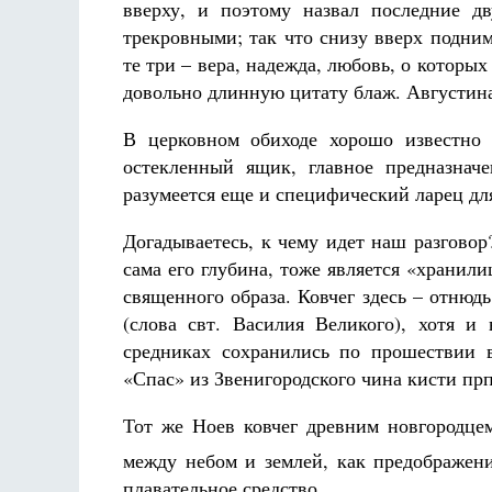
вверху, и поэтому назвал последние д
трекровными; так что снизу вверх подни
те три – вера, надежда, любовь, о которых
довольно длинную цитату блаж. Августина
В церковном обиходе хорошо известно с
остекленный ящик, главное предназнач
разумеется еще и специфический ларец дл
Догадываетесь, к чему идет наш разговор
сама его глубина, тоже является «храни
священного образа. Ковчег здесь – отнюд
(слова свт. Василия Великого), хотя и
средниках сохранились по прошествии 
«Спас» из Звенигородского чина кисти прп
Тот же Ноев ковчег древним новгородце
между небом и землей, как предображен
плавательное средство.