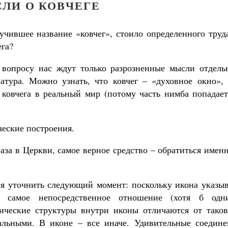
ЛИ О КОВЧЕГЕ
учившее название «ковчег», стоило определенного труд
ега?
 вопросу нас ждут только разрозненные мысли отдель
атура. Можно узнать, что ковчег – «духовное окно», 
 ковчега в реальный мир (потому часть нимба попадает
ческие построения.
раза в Церкви, самое верное средство – обратиться имен
ся уточнить следующий момент: поскольку икона указыв
Православный мальчик
самое непосредственное отношение (хотя б одн
Екатерина Баканов
 ждет от нас Бог. 10 заповедей Божиих
тические структуры внутри иконы отличаются от таков
Святитель Николай Сербский
альными. В иконе – все иначе. Удивительные соедине