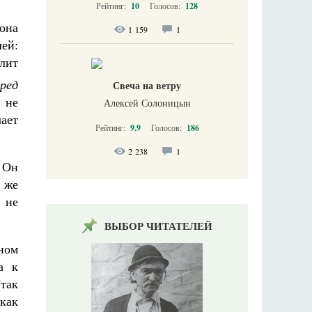
Рейтинг:
10
Голосов:
128
она
1 159
1
шей:
олит
еред
Свеча на ветру
н не
Алексей Солоницын
чает
Рейтинг:
9.9
Голосов:
186
2 238
1
? Он
 же
 не
ВЫБОР ЧИТАТЕЛЕЙ
сном
а к
так
 как