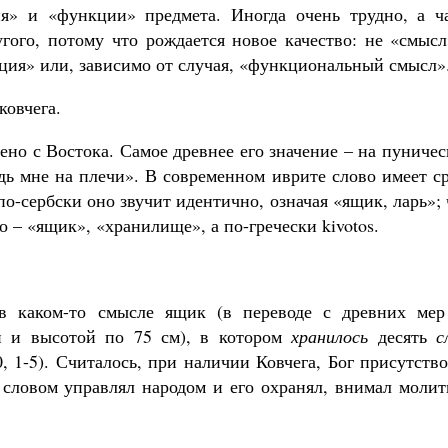
ия» и «функции» предмета. Иногда очень трудно, а ч
гого, потому что рождается новое качество: не «смысл
ция» или, зависимо от случая, «функциональный смысл»
ковчега.
сено с Востока. Самое древнее его значение – на пуниче
дь мне на плечи». В современном иврите слово имеет с
по-сербски оно звучит идентично, означая «ящик, ларь»;
о – «ящик», «хранилище», а по-гречески kivotos.
 в каком-то смысле ящик (в переводе с древних мер
й и высотой по 75 см), в котором
хранилось
десять
с
, 1-5). Считалось, при наличии Ковчега, Бог присутств
 словом управлял народом и его охранял, внимал молит