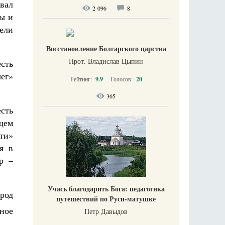
вал
2 096
8
мы и
вели
Восстановление Болгарского царства
Прот. Владислав Цыпин
сть
ег»
Рейтинг:
9.9
Голосов:
20
365
есть
щем
сти»
я в
р –
Учась благодарить Бога: педагогика
род
путешествий по Руси-матушке
ное
Петр Давыдов