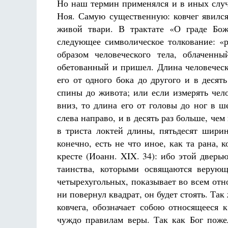
Но наш термин применялся и в иных случ
Ноя. Самую существенную: ковчег явился
живой твари. В трактате «О граде Бо
следующее символическое толкование: «
образом человеческого тела, облачен
обетованный и пришел. Длина человеческ
его от одного бока до другого и в десят
спины до живота; или если измерять чел
вниз, то длина его от головы до ног в ш
слева направо, и в десять раз больше, чем
в триста локтей длины, пятьдесят шири
конечно, есть не что иное, как та рана, 
кресте (Иоанн. XIX. 34): ибо этой дверь
таинства, которыми освящаются верующ
четырехугольных, показывает во всем от
ни повернул квадрат, он будет стоять. Так
ковчега, обозначает собою относящееся 
чуждо правилам веры. Так как Бог поже