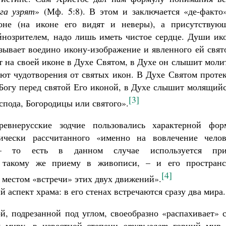
га узрят
» (Мф. 5:8). В этом и заключается «де-факто
оне (на иконе его видят и неверы), а присутствую
йнозрителем, надо лишь иметь чистое сердце. Души ико
язывает воедино икону-изображение и явленного ей свят
т на своей иконе в Духе Святом, в Духе он слышит мол
ают чудотворения от святых икон. В Духе Святом проте
 Богу перед святой Его иконой, в Духе слышит молящий
[3]
оспода, Богородицы или святого».
евнерусские зодчие пользовались характерной фор
гически рассчитанного «именно на вовлечение челов
– то есть в данном случае используется при
 такому же приему в живописи, – и его пространс
[4]
 местом «встречи» этих двух движений».
й аспект храма: в его стенах встречаются сразу два мира.
ой, подрезанной под углом, своеобразно «распахивает» 
у миру, в известной степени
открывает
горний мир 