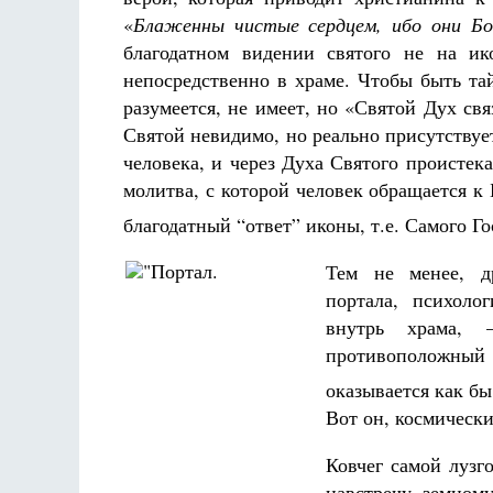
«
Блаженны чистые сердцем, ибо они Бо
благодатном видении святого не на ик
непосредственно в храме. Чтобы быть та
разумеется, не имеет, но «Святой Дух св
Святой невидимо, но реально присутствуе
человека, и через Духа Святого проистек
молитва, с которой человек обращается к
благодатный “ответ” иконы, т.е. Самого Г
Тем не менее, др
портала, психоло
внутрь храма, 
противоположный
оказывается как бы
Вот он, космически
Ковчег самой лузг
навстречу земном