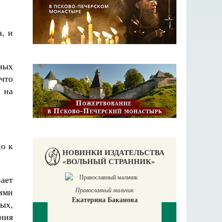
а, и
ных
что
 на
но к
НОВИНКИ ИЗДАТЕЛЬСТВА
«ВОЛЬНЫЙ СТРАННИК»
ает
ими
а
ых,
ния