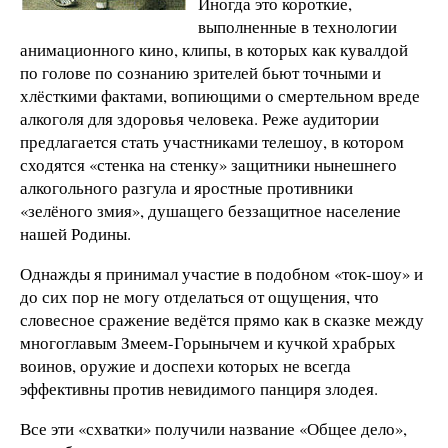
Иногда это короткие,
выполненные в технологии
анимационного кино, клипы, в которых как кувалдой
по голове по сознанию зрителей бьют точными и
хлёсткими фактами, вопиющими о смертельном вреде
алкоголя для здоровья человека. Реже аудитории
предлагается стать участниками телешоу, в котором
сходятся «стенка на стенку» защитники нынешнего
алкогольного разгула и яростные противники
«зелёного змия», душащего беззащитное население
нашей Родины.
Однажды я принимал участие в подобном «ток-шоу» и
до сих пор не могу отделаться от ощущения, что
словесное сражение ведётся прямо как в сказке между
многоглавым Змеем-Горынычем и кучкой храбрых
воинов, оружие и доспехи которых не всегда
эффективны против невидимого панциря злодея.
Все эти «схватки» получили название «Общее дело»,