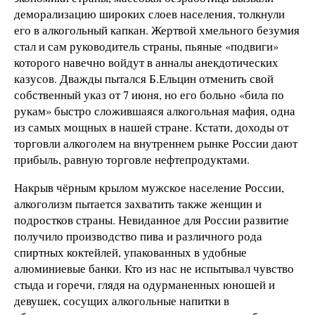
деморализацию широких слоев населения, толкнули
его в алкогольный капкан. Жертвой хмельного безумия
стал и сам руководитель страны, пьяные «подвиги»
которого навечно войдут в анналы анекдотических
казусов. Дважды пытался Б.Ельцин отменить свой
собственный указ от 7 июня, но его больно «била по
рукам» быстро сложившаяся алкогольная мафия, одна
из самых мощных в нашей стране. Кстати, доходы от
торговли алкоголем на внутреннем рынке России дают
прибыль, равную торговле нефтепродуктами.
Накрыв чёрным крылом мужское население России,
алкоголизм пытается захватить также женщин и
подростков страны. Невиданное для России развитие
получило производство пива и различного рода
спиртных коктейлей, упакованных в удобные
алюминиевые банки. Кто из нас не испытывал чувство
стыда и горечи, глядя на одурманенных юношей и
девушек, сосущих алкогольные напитки в