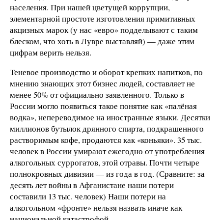
населения. При нашей цветущей коррупции,
элементарной простоте изготовления примитивных
акцизных марок (у нас «евро» подделывают с таким
блеском, что хоть в Лувре выставляй) — даже этим
цифрам верить нельзя.
Теневое производство и оборот крепких напитков, по
мнению знающих этот бизнес людей, составляет не
менее 50% от официально заявленного. Только в
России могло появиться такое понятие как «палёная
водка», непереводимое на иностранные языки. Десятки
миллионов бутылок дрянного спирта, подкрашенного
растворимым кофе, продаются как «коньяки». 35 тыс.
человек в России умирают ежегодно от употребления
алкогольных суррогатов, этой отравы. Почти четыре
полнокровных дивизии — из года в год. (Сравните: за
десять лет войны в Афганистане наши потери
составили 13 тыс. человек) Наши потери на
алкогольном «фронте» нельзя назвать иначе как
национальной катастрофой.