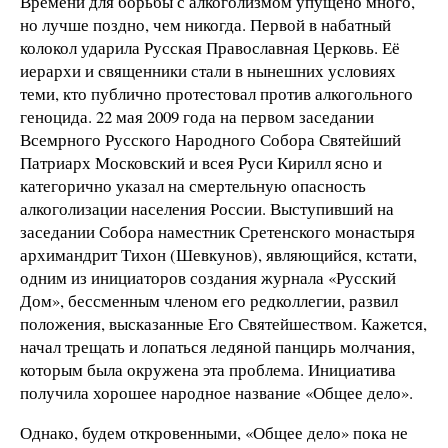
Времени для борьбы с алкоголизмом упущено много,
но лучше поздно, чем никогда. Первой в набатный
колокол ударила Русская Православная Церковь. Её
иерархи и священники стали в нынешних условиях
теми, кто публично протестовал против алкогольного
геноцида. 22 мая 2009 года на первом заседании
Всемрного Русского Народного Собора Святейший
Патриарх Московский и всея Руси Кирилл ясно и
категорично указал на смертельную опасность
алкоголизации населения России. Выступивший на
заседании Собора наместник Сретенского монастыря
архимандрит Тихон (Шевкунов), являющийся, кстати,
одним из инициаторов создания журнала «Русский
Дом», бессменным членом его редколлегии, развил
положения, высказанные Его Святейшеством. Кажется,
начал трещать и лопаться ледяной панцирь молчания,
которым была окружена эта проблема. Инициатива
получила хорошее народное название «Общее дело».
Однако, будем откровенными, «Общее дело» пока не