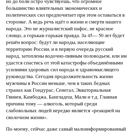
но до боли остро чувствуешь, что огромное
большинство влиятельных экономических и
политических сил предпочитает при этом оставаться в
сторонке. А ведь речь идёт о жизни и смерти нашего
народа. Это не журналистский пафос, не красное
словцо, а горькая-горькая правда. За 45— 50 лет будет
решён вопрос: будут ли народы, населяющие
территорию России, и в первую очередь русский
народ, затоплены водочно-пивным половодьем, или им
удастся спастись от этой катастрофы объединёнными
усилиями здоровых сил народа и здравомыслящего
руководства. Сегодня продолжительность жизни
мужчины в России меньше, чем в таких бедных
странах как Гондурас, Сенегал, Экваториальная
Гвинея, Камбоджа, Бангладеш, Мали и т.д. Главная
причина тому — алкоголь, который среди
слабовольных людей нередко является «реакцией на
сволочизм жизни».
По-моему, сейчас даже самый малоинформированный