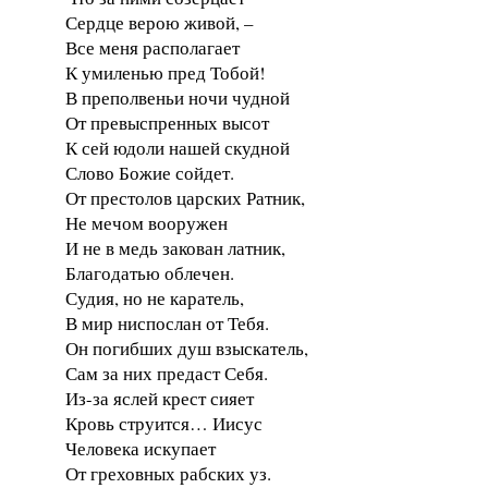
Сердце верою живой, –
Все меня располагает
К умиленью пред Тобой!
В преполвеньи ночи чудной
От превыспренных высот
К сей юдоли нашей скудной
Слово Божие сойдет.
От престолов царских Ратник,
Не мечом вооружен
И не в медь закован латник,
Благодатью облечен.
Судия, но не каратель,
В мир ниспослан от Тебя.
Он погибших душ взыскатель,
Сам за них предаст Себя.
Из-за яслей крест сияет
Кровь струится… Иисус
Человека искупает
От греховных рабских уз.