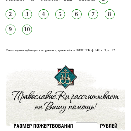
2
3
4
5
6
7
8
9
10
Стихотворение публикуется по рукописи, хранящейся в НИОР РГБ, ф. 149, к. 3, ед. 17.