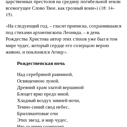
царственных престолов на средину погибельной земли
всемогущее Слово Твое, как грозный воин») (18: 14–
15).
«На следующий год, – гласит приписка, сохранившаяся
под стихами архиепископа Леонида, – в день
Рождества Христова автор этих стихов уже был в том
мире чудес, который сердце его созерцало верою
живою, и поклонялся Агнцу».
Рождественская ночь
Над серебряной равниной,
Освященною луной,
Древний храм златой вершиной
Блещет ярко предо мной.
Хладный воздух зимней ночи,
Темно-синий свод небес,
Бриллиантовые очи
Этих звезд, и мир чудес,
Что за ними созерцает