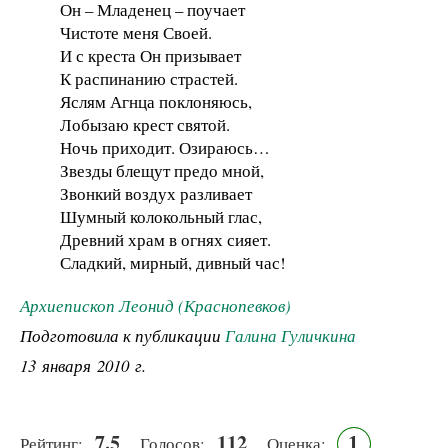
Он – Младенец – поучает
Чистоте меня Своей.
И с креста Он призывает
К распинанию страстей.
Яслям Агнца поклоняюсь,
Лобызаю крест святой.
Ночь приходит. Озираюсь…
Звезды блещут предо мной,
Звонкий воздух разливает
Шумный колокольный глас,
Древний храм в огнях сияет.
Сладкий, мирный, дивный час!
Архиепископ Леонид (Краснопевков)
Подготовила к публикации
Галина Гуличкина
13 января 2010 г.
7.5
112
1
Рейтинг:
Голосов:
Оценка: