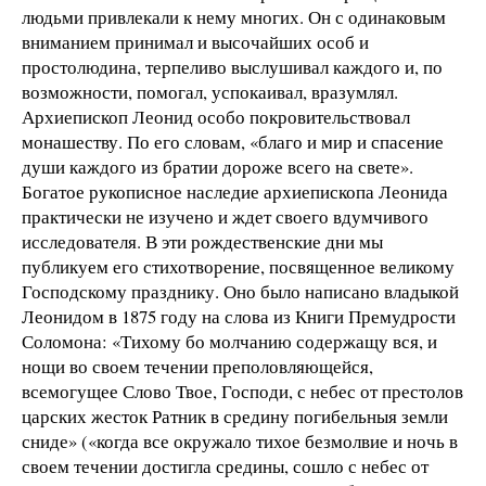
людьми привлекали к нему многих. Он с одинаковым
вниманием принимал и высочайших особ и
простолюдина, терпеливо выслушивал каждого и, по
возможности, помогал, успокаивал, вразумлял.
Архиепископ Леонид особо покровительствовал
монашеству. По его словам, «благо и мир и спасение
души каждого из братии дороже всего на свете».
Богатое рукописное наследие архиепископа Леонида
практически не изучено и ждет своего вдумчивого
исследователя. В эти рождественские дни мы
публикуем его стихотворение, посвященное великому
Господскому празднику. Оно было написано владыкой
Леонидом в 1875 году на слова из Книги Премудрости
Соломона: «Тихому бо молчанию содержащу вся, и
нощи во своем течении преполовляющейся,
всемогущее Слово Твое, Господи, с небес от престолов
царских жесток Ратник в средину погибельныя земли
сниде» («когда все окружало тихое безмолвие и ночь в
своем течении достигла средины, сошло с небес от