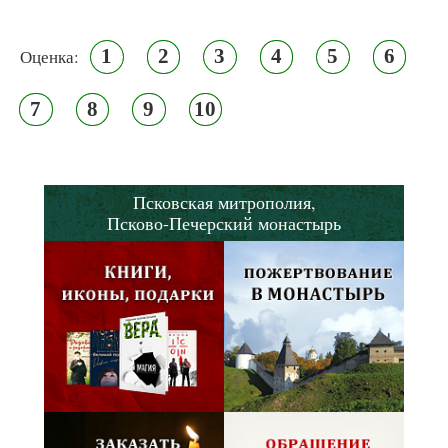
1
2
3
4
5
6
Оценка:
7
8
9
10
Псковская митрополия,
Псково-Печерский монастырь