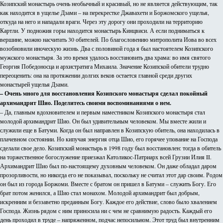
Козипский монастырь очень необычный и красивый, но не является действующим, так
как находится в ущелье Дзами – на перекрестке Джавахети и Боржомского ущелья,
откуда на него и нападали враги. Через эту дорогу они проходили на территорию
Картли. У подножия горы находится монастырь Кинцвиси. А если подниматься к
вершине, можно насчитать 30 обителей. По благословению митрополита Иова во всех
возобновили иноческую жизнь. Два с половиной года я был настоятелем Козипского
мужского монастыря. За это время удалось восстановить два храма: во имя святого
Георгия Победоносца и архистратига Михаила. Значение Козипской обители трудно
переоценить: она на протяжении долгих веков остается главной среди других
монастырей ущелья Дзами.
– Очень много для восстановления Козипского монастыря сделал покойный
архимандрит Шио. Поделитесь своими воспоминаниями о нем.
– Да, главным вдохновителем и первым наместником Козипского монастыря стал
молодой архимандрит Шио. Он был удивительным человеком. Мы вместе жили и
служили еще в Батуми. Когда он был направлен в Козипскую обитель, она находилась в
плачевном состоянии. Но кипучая энергия отца Шио, его горячее упование на Господа
сделали свое дело. Козипский монастырь в 1998 году был восстановлен: тогда в обитель
на торжественное богослужение приезжал Католикос-Патриарх всей Грузии Илия II.
Архимандрит Шио был по-настоящему духовным человеком. Он даже обладал даром
прозорливости, но никогда его не показывал, поскольку не считал этот дар своим. Родом
он был из города Боржоми. Вместе с братом он пришел в Батуми – служить Богу. Его
брат потом женился, а Шио стал монахом. Молодой архимандрит был добрым,
искренним и беззаветно преданным Богу. Каждое его действие, слово было хвалением
Господа. Жизнь рядом с ним приносила ни с чем не сравнимую радость. Каждый его
день проходил в труде – напряженном, подчас непосильном. Этот труд был внутренним