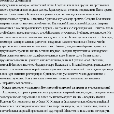
сохранился древнейший
кафедральный собор – Болнисский Сиони. Епархия, как и вся Грузия, на протяжении
своего существования видела разное. Здесь служили великие подвижники. Было время,
когда Православие в Болнисси искоренялось, но потом здесь снова поселялись
православные грузины, и молитва Христова звучала еще громче. Сегодня Болнисская
епархия является неотъемлемой частью Грузинской Православной Церкви. Епархия
находится в самой крайней части Грузии – на границе с Азербайджаном. Понятно, что в
этой области проживает много азербайджанцев-мусульман. В общем, все непросто. На
нас возложена ответственная миссия – донести слово Божие до всех людей. Чтобы вера,
несмотря на национальные различия, соединяла каждого человека с Богом, чтобы
укрепляла его духовные и телесные силы. Наконец, мы должны бережно хранить и
преумножать традиции наших великих предков, которые мужественно исповедовали
Православие в этом многоконфессиональном крае. Назову хотя бы известного
грузинского писателя, ученого и политического деятеля Сулхан-Саба Орбелиани,
который был воспитателем будущего царя Вахтанга IV. В нашей епархии расположено
немало старинных монастырей: пять – мужских и один – женский. В последние три года
в них идет активная реставрация. Одновременно умножается число духовенства и
монашествующих. Есть у нас своя духовная гимназия, издательство, издается
«Епархиальный вестник».
– Какие архиереи управляли Болнисской епархией за время ее существования?
– Архиереев, которые в разное время управляли епархией, много, однако сведения о них
зачастую весьма обрывочны. Я хотел бы назвать одного из них – владыку Иоанна
Болнели. Он подвизался на рубеже IX–X веков и был известен как образованнейший
богослов и блестящий проповедник. Его творения изданы, но, к сожалению, почти не
востребованы широкой православной аудиторией. Меж тем из них можно почерпнуть