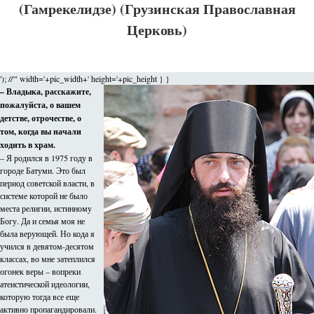
(Гамрекелидзе) (Грузинская Православная
Церковь)
'); //'" width='+pic_width+' height='+pic_height } }
– Владыка, расскажите,
пожалуйста, о вашем
детстве, отрочестве, о
том, когда вы начали
ходить в храм.
– Я родился в 1975 году в
городе Батуми. Это был
период советской власти, в
системе которой не было
места религии, истинному
Богу. Да и семья моя не
была верующей. Но кода я
учился в девятом-десятом
классах, во мне затеплился
огонек веры – вопреки
атеистической идеологии,
которую тогда все еще
активно пропагандировали.