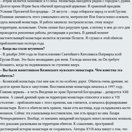
– Итрия является базиликой XVI века. Монастырь находится рядом с городом Сурами.
Долгое время Итрия была обычной приходской церковью. В храмовый праздник
Успения Пресвятой Богородицы – 28 августа – сюда собирался народ со всей Грузии.
Понимая значимость этого уникального места, митрополит Иов благословил основать
здесь женский монастырь. И работа закипела: построили кельи, стену вокруг
территории, колокольню. Очень сильно был разрушен храм, а потому в нем до сего дня
проводятся ремонтные работы, реставрация и роспись. В данный момент
настоятельницей монастыря является игумения Пелагея. Я служил в этой обители
приблизительно полтора года.
– Когда вы стали игуменом?
– В декабре 2000 года по благословению Святейшего Католикоса-Патриарха всей
Грузии Илии. Это было неожиданно для меня. Господь милостив, но Он требует
большего, когда ты поднимаешься по ступеням вверх.
– Вы были наместником Козипского мужского монастыря. Чем известна эта
обитель?
– Козипский монастырь стал мне как-то по-особому дорог. Обитель очень древняя, но
долгое время была в запустении. Восстановление монастыря началось в 1997 году.
Главная церковь – в честь Введения во храм Пресвятой Богородицы – датируется XIII
веком. А самый древний храм на территории монастыря относится и вовсе к VII
столетию – приблизительно с этого времени, как считается, и началось формирование
монастыря. Всего в обители пять храмов, также есть костница, куда складывались кости
монахов. Сейчас эта усыпальница восстановлена, там есть придел во имя Лазаря
Четверодневного. Вообще, от внешних нападений пострадало много козипских монахов,
что доказано раскопками на территории обители. К сожалению, пространной
достоверной истории монастыря не сохранилось. Авторы XVII века пишут о том, что