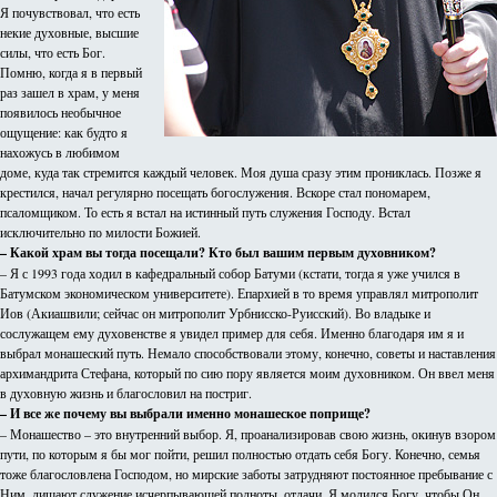
Я почувствовал, что есть
некие духовные, высшие
силы, что есть Бог.
Помню, когда я в первый
раз зашел в храм, у меня
появилось необычное
ощущение: как будто я
нахожусь в любимом
доме, куда так стремится каждый человек. Моя душа сразу этим прониклась. Позже я
крестился, начал регулярно посещать богослужения. Вскоре стал пономарем,
псаломщиком. То есть я встал на истинный путь служения Господу. Встал
исключительно по милости Божией.
– Какой храм вы тогда посещали? Кто был вашим первым духовником?
– Я с 1993 года ходил в кафедральный собор Батуми (кстати, тогда я уже учился в
Батумском экономическом университете). Епархией в то время управлял митрополит
Иов (Акиашвили; сейчас он митрополит Урбнисско-Руисский). Во владыке и
сослужащем ему духовенстве я увидел пример для себя. Именно благодаря им я и
выбрал монашеский путь. Немало способствовали этому, конечно, советы и наставления
архимандрита Стефана, который по сию пору является моим духовником. Он ввел меня
в духовную жизнь и благословил на постриг.
– И все же почему вы выбрали именно монашеское поприще?
– Монашество – это внутренний выбор. Я, проанализировав свою жизнь, окинув взором
пути, по которым я бы мог пойти, решил полностью отдать себя Богу. Конечно, семья
тоже благословлена Господом, но мирские заботы затрудняют постоянное пребывание с
Ним, лишают служение исчерпывающей полноты, отдачи. Я молился Богу, чтобы Он