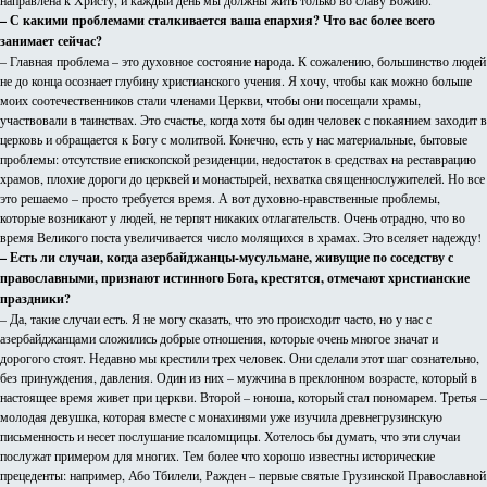
направлена к Христу, и каждый день мы должны жить только во славу Божию.
– С какими проблемами сталкивается ваша епархия? Что вас более всего
занимает сейчас?
– Главная проблема – это духовное состояние народа. К сожалению, большинство людей
не до конца осознает глубину христианского учения. Я хочу, чтобы как можно больше
моих соотечественников стали членами Церкви, чтобы они посещали храмы,
участвовали в таинствах. Это счастье, когда хотя бы один человек с покаянием заходит в
церковь и обращается к Богу с молитвой. Конечно, есть у нас материальные, бытовые
проблемы: отсутствие епископской резиденции, недостаток в средствах на реставрацию
храмов, плохие дороги до церквей и монастырей, нехватка священнослужителей. Но все
это решаемо – просто требуется время. А вот духовно-нравственные проблемы,
которые возникают у людей, не терпят никаких отлагательств. Очень отрадно, что во
время Великого поста увеличивается число молящихся в храмах. Это вселяет надежду!
– Есть ли случаи, когда азербайджанцы-мусульмане, живущие по соседству с
православными, признают истинного Бога, крестятся, отмечают христианские
праздники?
– Да, такие случаи есть. Я не могу сказать, что это происходит часто, но у нас с
азербайджанцами сложились добрые отношения, которые очень многое значат и
дорогого стоят. Недавно мы крестили трех человек. Они сделали этот шаг сознательно,
без принуждения, давления. Один из них – мужчина в преклонном возрасте, который в
настоящее время живет при церкви. Второй – юноша, который стал пономарем. Третья –
молодая девушка, которая вместе с монахинями уже изучила древнегрузинскую
письменность и несет послушание псаломщицы. Хотелось бы думать, что эти случаи
послужат примером для многих. Тем более что хорошо известны исторические
прецеденты: например, Або Тбилели, Ражден – первые святые Грузинской Православной