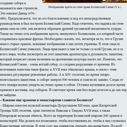
создания собора и
Изображение креста на стене храма Болнисский Сиони (V в.)
называется имя строителя.
Это епископ Давид (470–
480). Предполагается, что по его благословению и под его непосредственным
руководством и был построен Болнисский Сиони. Надо отметить, что надпись на стене
ценна сама по себе: она является образцом древней грузинской письменность хуцури.
Также на стенах есть изображение креста, именуемого Болнисским, а в алтарной части
сохранились красивые фрески. Необходимо сказать, что, несмотря на то, что в Грузии
много старых храмов, исконные изображения в них почти утрачены. В этом смысле
Болнисский Сиони уникален. Люди приезжают к нам не только со всей Грузии, но и со
всего мира, чтобы посмотреть на этот памятник архитектуры и духовности, памятник,
который потрясает своим величием на протяжении полутора тысяч лет. Понятно, что
Болнисский Сиони – очень ветхий собор, со следами разрушения от времени. Из
источников известны такие факты: в XVII веке обвалилась крыша, в связи с этим
начались регулярные ремонтные работы. А в XIV столетии, во время татаро-
монгольского нашествия, в соборе заперли 500 человек и сожгли их заживо. Следы от
того пожара можно увидеть на стенах храма и сейчас. Останки мучеников долгое время
хранили в костнице, под собором. В советское время они бесследно исчезли и до сих пор
не найдены.
– Какими еще храмами и монастырями славится Болнисси?
– Широко известен мужской монастырь Цугругашени XII века, храм Казаретской
Троицы XIII столетия, храм святителя Николая в Тандзиэ XVII века, а также
Питарецкая мужская обитель. Всего на территории Болнисской епархии 200 храмов и
монастырей. Мы делаем все возможное, чтобы восстановить их, чтобы в них служилась
Божественная литургия. В этом году мы планируем открыть два монастыря. По всей