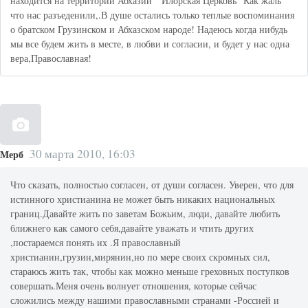
находится на территории Абхазии " Илорская Церковь" Как жаль
что нас разъеденили,.В душе остались только теплые воспоминания
о братском Грузинском и Абхазском народе! Надеюсь когда нибудь
мы все будем жить в месте, в любви и согласии, и будет у нас одна
вера,Православная!
30 марта 2010, 16:03
Мерб
Что сказать, полностью согласен, от души согласен. Уверен, что для
истинного христианина не может быть никаких национальных
границ.Давайте жить по заветам Божьим, люди, давайте любить
ближнего как самого себя,давайте уважать и чтить других
,постараемся понять их .Я православный
христианин,грузин,мирянин,но по мере своих скромных сил,
стараюсь жить так, чтобы как можно меньше греховных поступков
совершать.Меня очень волнует отношения, которые сейчас
сложились между нашими православными странами -Россией и