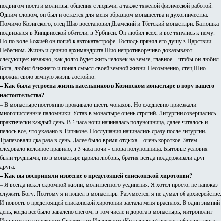
подвигом поста и молитвы, общения с людьми, а также тяжелой физической работой.
Одним словом, он был и остается для меня образцом монашества и духовничества.
Помимо Козипского, отец Шио восстановил Дзамский и Тбетский монастыри. Батюшка
подвизался в Кинцвисской обители, в Урбниси. Он любил всех, и все тянулись к нему.
Но по воле Божией он погиб в автокатастрофе. Господь принял его душу в Царствии
Небесном. Жизнь и деяния архимандрита Шио непротиворечиво доказывают
следующее: неважно, как долго будет жить человек на земле, главное – чтобы он любил
Бога, любил ближнего и понял смысл своей земной жизни. Несомненно, отец Шио
прожил свою земную жизнь достойно.
– Как была устроена жизнь насельников в Козипском монастыре в пору вашего
настоятельства?
– В монастыре постоянно проживало шесть монахов. Но ежедневно приезжали
многочисленные паломники. Устав в монастыре очень строгий. Литургии совершались
практически каждый день. В 3 часа ночи начиналась полунощница, далее читалось и
пелось все, что указано в Типиконе. Послушания начинались сразу после литургии.
Трапезовали два раза в день. Далее было время отдыха – очень короткое. Затем
следовало келейное правило, в 3 часа ночи – снова полунощница. Бытовые условия
были трудными, но в монастыре царила любовь, братия всегда поддерживали друг
друга.
– Как вы восприняли известие о предстоящей епископской хиротонии?
– Я всегда искал скромной жизни, молитвенного уединения. Я хотел просто, не напоказ
служить Богу. Поэтому я и пошел в монастырь. Разумеется, я не думал об архиерействе.
И новость о предстоящей епископской хиротонии застала меня врасплох. В один зимний
день, когда все было завалено снегом, в том числе и дорога в монастырь, митрополит
Иов вместе с епископом Сванетским Иларионом (Китиашвили) все же добрались сюда.