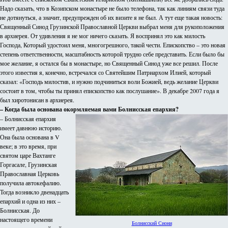
Надо сказать, что в Козипском монастыре не было телефона, так как линиям связи туда
не дотянуться, а значит, предупрежден об их визите я не был. А тут еще такая новость:
Священный Синод Грузинской Православной Церкви выбрал меня для рукоположения
в архиерея. От удивления я не мог ничего сказать. Я воспринял это как милость
Господа, Который удостоил меня, многогрешного, такой чести. Епископство – это новая
степень ответственности, масштабность которой трудно себе представить. Если было бы
мое желание, я остался бы в монастыре, но Священный Синод уже все решил. После
этого известия я, конечно, встречался со Святейшим Патриархом Илией, который
сказал: «Господь милостив, и нужно подчиниться воли Божией, ведь желание Церкви
состоит в том, чтобы ты принял епископство как послушание». В декабре 2007 года я
был хиротонисан в архиерея.
– Когда была основана окормляемая вами Болнисская епархия?
– Болнисская епархия
имеет давнюю историю.
Она была основана в V
веке; в это время, при
святом царе Вахтанге
Горгасале, Грузинская
Православная Церковь
получила автокефалию.
Тогда возникло двенадцать
епархий и одна из них –
Болнисская. До
настоящего времени
Болнисский Сиони