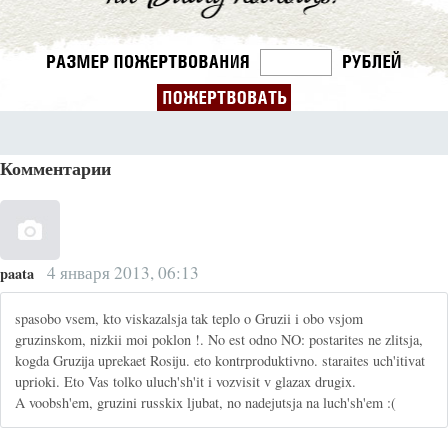
Комментарии
4 января 2013, 06:13
paata
spasobo vsem, kto viskazalsja tak teplo o Gruzii i obo vsjom
gruzinskom, nizkii moi poklon !. No est odno NO: postarites ne zlitsja,
kogda Gruzija uprekaet Rosiju. eto kontrproduktivno. staraites uch'itivat
uprioki. Eto Vas tolko uluch'sh'it i vozvisit v glazax drugix.
A voobsh'em, gruzini russkix ljubat, no nadejutsja na luch'sh'em :(