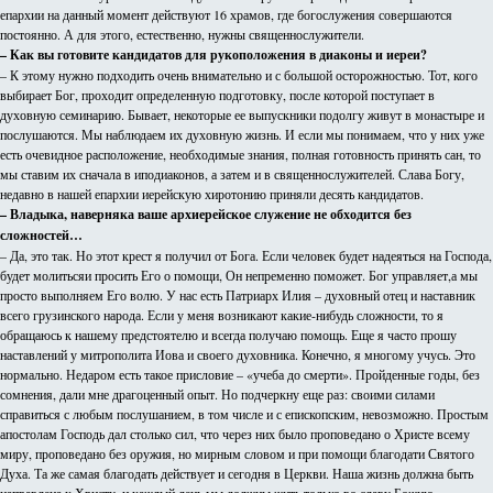
епархии на данный момент действуют 16 храмов, где богослужения совершаются
постоянно. А для этого, естественно, нужны священнослужители.
– Как вы готовите кандидатов для рукоположения в диаконы и иереи?
– К этому нужно подходить очень внимательно и с большой осторожностью. Тот, кого
выбирает Бог, проходит определенную подготовку, после которой поступает в
духовную семинарию. Бывает, некоторые ее выпускники подолгу живут в монастыре и
послушаются. Мы наблюдаем их духовную жизнь. И если мы понимаем, что у них уже
есть очевидное расположение, необходимые знания, полная готовность принять сан, то
мы ставим их сначала в иподиаконов, а затем и в священнослужителей. Слава Богу,
недавно в нашей епархии иерейскую хиротонию приняли десять кандидатов.
– Владыка, наверняка ваше архиерейское служение не обходится без
сложностей…
– Да, это так. Но этот крест я получил от Бога. Если человек будет надеяться на Господа,
будет молитьсяи просить Его о помощи, Он непременно поможет. Бог управляет,а мы
просто выполняем Его волю. У нас есть Патриарх Илия – духовный отец и наставник
всего грузинского народа. Если у меня возникают какие-нибудь сложности, то я
обращаюсь к нашему предстоятелю и всегда получаю помощь. Еще я часто прошу
наставлений у митрополита Иова и своего духовника. Конечно, я многому учусь. Это
нормально. Недаром есть такое присловие – «учеба до смерти». Пройденные годы, без
сомнения, дали мне драгоценный опыт. Но подчеркну еще раз: своими силами
справиться с любым послушанием, в том числе и с епископским, невозможно. Простым
апостолам Господь дал столько сил, что через них было проповедано о Христе всему
миру, проповедано без оружия, но мирным словом и при помощи благодати Святого
Духа. Та же самая благодать действует и сегодня в Церкви. Наша жизнь должна быть