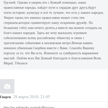
Грузией. Однако я уверен,что с Божьей помошью, наши
православные народы, найдут пути к сердцам друг друга,будут
чтить историю ,культуру и всё то лучшее, что есть у наших народоа.
Уверен также,что именно православие может стать тем
стержнем,которое сцементирует нашу искренюю дружбу. По
большому счёту нам нечего делить,а вместе мы можем созидать на
благо наших народов. Здесь же хочу высказать огромное
соболезнование всему российскому обшеству в связи с
трагическими событиями в московском метро.Вечная память
невинно убиенным.Скорбим вместе с Вами. Спасибо Вашему
порталу за то, что Вы есть. Извините за сумбурность выражения
мыслей. Люблю всех Вас.Божьей благодати и благословения Всем.
Мераб, Тбилиси
28 марта 2010, 21:05
Гиорги
http://ru.wikipedia.org/wiki/Вардзиа