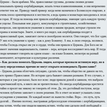
Церкви – были арабами. Мы, православные грузины, должны своими делами
показывать пример азербайджанцам, искать точки взаимопонимания, и они непременно
ответят тем же. Приведу такой пример: когда меня назначили в Болнисскую епархию, я
очень плохо ориентировался в местности, а ведь храмы и монастыри находились в лесах
и горах. И тогда на помощь мне пришли азербайджанцы, знающие здесь каждую тропку
и ущелье. Показывая мне дорогу, консультируя в строительных, хозяйственных
вопросах, они проявляли уважение к своим и нашим предкам, которые строили эти
храмы и монастыри. Знаете, я много раз видел, как азербайджанцы входят в
православный храм, зажигают свечи и своеобразно молятся. Они говорят, что Бог один.
У них есть уважение к храму – как к дому Божиему. А мы, в свою очередь, молимся,
чтобы Господь открыл им ум и сердце, чтобы они пришли в Церковь. Для Бога же не
имеет значения национальность, главное – вера, которая воссоединяет весь мир. И тогда
люди начинают говорить на одном языке – на языке Божием, несмотря на разный
менталитет, исторические и культурные различия.
– Как должна помогать Церковь людям, которые признали истинную веру, но в
силу определенных причин не могут открыто исповедовать Православие?
– Церковь должна облегчить ситуацию, сделать так, чтобы общество не давило на тех,
кто принял Православие. Но истории здесь бывают самыми разными. В тех случаях, о
которых я уже рассказал, было все ясно: люди пришли домой и заявили, что выбрали
христианский путь, и никто им не препятствовал. Но иногда азербайджанцы крестятся
тайно и просят нас никому не говорить об этом. Да, это достойный поступок, когда
человек публично заявляет о своем решении. Но в ответ он может услышать слова
осуждения и унижения. Не каждый может их вынести стойко. Вера – это путь, путь
долгий… Именно поэтому, выстраивая добрососедские отношения с азербайджанцами,
мы хотим, чтобы они увидели наконец истину, чтобы они сделали свой свободный и