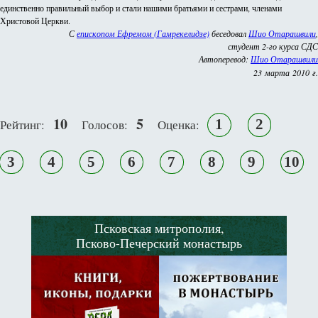
единственно правильный выбор и стали нашими братьями и сестрами, членами
Христовой Церкви.
С
епископом Ефремом (Гамрекелидзе)
беседовал
Шио Отарашвили
,
студент 2-го курса СДС
Автоперевод:
Шио Отарашвили
23 марта 2010 г.
10
5
1
2
Рейтинг:
Голосов:
Оценка:
3
4
5
6
7
8
9
10
Псковская митрополия,
Псково-Печерский монастырь