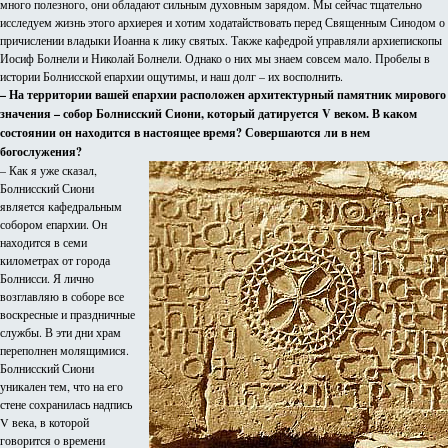
много полезного, они обладают сильным духовным зарядом. Мы сейчас тщательно
исследуем жизнь этого архиерея и хотим ходатайствовать перед Священным Синодом о
причислении владыки Иоанна к лику святых. Также кафедрой управляли архиепископы
Иосиф Болнели и Николай Болнели. Однако о них мы знаем совсем мало. Пробелы в
истории Болнисской епархии ощутимы, и наш долг – их восполнить.
– На территории вашей епархии расположен архитектурный памятник мирового
значения – собор Болнисский Сиони, который датируется
V веком. В каком
состоянии он находится в настоящее время? Совершаются ли в нем
богослужения?
– Как я уже сказал,
Болнисский Сиони
является кафедральным
собором епархии. Он
находится в семи
километрах от города
Болнисси. Я лично
возглавляю в соборе все
воскресные и праздничные
службы. В эти дни храм
переполнен молящимися.
Болнисский Сиони
уникален тем, что на его
стене сохранилась надпись
V века, в которой
говорится о времени