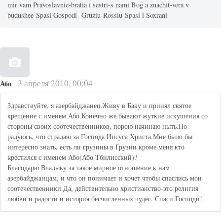
mir vam Pravoslavnie-bratia i sestri-s nami Bog a znachit-vera v
budushee-Spasi Gospodi- Gruziu-Rossiu-Spasi i Soxrani
3 апреля 2010, 00:04
Або
Здравствуйте, я азербайджанец.Живу в Баку и принял святое
крещение с именем Або.Конечно же бывают жуткие искушения со
стороны своих соотечественников, порою начинаю ныть.Но
радуюсь, что страдаю за Господа Иисуса Христа.Мне было бы
интересно знать, есть ли грузины в Грузии кроме меня кто
крестился с именем Або(Або Тбилисский)?
Благодарю Владыку за такое мирное отношение к нам
азербайджанцам, и что он понимает и хочет чтобы спаслись мои
соотечественники.Да, действительно христианство-это религия
любви и радости и история бесчисленных чудес. Спаси Господи!