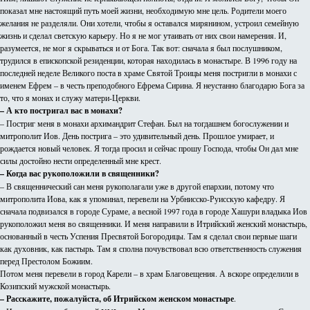
показал мне настоящий путь моей жизни, необходимую мне цель. Родители моего
желания не разделяли. Они хотели, чтобы я оставался мирянином, устроил семейную
жизнь и сделал светскую карьеру. Но я не мог утаивать от них свои намерения. И,
разумеется, не мог я скрываться и от Бога. Так вот: сначала я был послушником,
трудился в епископской резиденции, которая находилась в монастыре. В 1996 году на
последней неделе Великого поста в храме Святой Троицы меня постригли в монахи с
именем Ефрем – в честь преподобного Ефрема Сирина. Я неустанно благодарю Бога за
то, что я монах и служу матери-Церкви.
– А кто постригал вас в монахи?
– Постриг меня в монахи архимандрит Стефан. Был на тогдашнем богослужении и
митрополит Иов. День пострига – это удивительный день. Прошлое умирает, и
рождается новый человек. Я тогда просил и сейчас прошу Господа, чтобы Он дал мне
силы достойно нести определенный мне крест.
– Когда вас рукоположили в священники?
– В священнический сан меня рукополагали уже в другой епархии, потому что
митрополита Иова, как я упоминал, перевели на Урбнисско-Руисскую кафедру. Я
сначала подвизался в городе Сураме, а весной 1997 года в городе Хашури владыка Иов
рукоположил меня во священники. И меня направили в Итрийский женский монастырь,
основанный в честь Успения Пресвятой Богородицы. Там я сделал свои первые шаги
как духовник, как пастырь. Там я сполна почувствовал всю ответственность служения
перед Престолом Божиим.
Потом меня перевели в город Карели – в храм Благовещения. А вскоре определили в
Козипский мужской монастырь.
– Расскажите, пожалуйста, об Итрийском женском монастыре
.