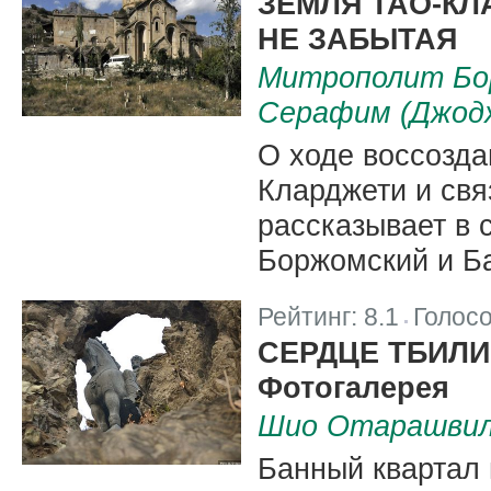
ЗЕМЛЯ ТАО-КЛ
НЕ ЗАБЫТАЯ
Митрополит Бор
Серафим (Джод
О ходе воссозда
Кларджети и свя
рассказывает в 
Боржомский и Б
Рейтинг:
8.1
Голос
|
СЕРДЦЕ ТБИЛ
Фотогалерея
Шио Отарашви
Банный квартал 