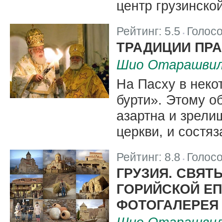
центр грузинско
Рейтинг:
5.5
Голос
|
ТРАДИЦИИ ПРА
Шио Отарашви
На Пасху в неко
бурти». Этому о
азартна и зрели
церкви, и состя
Рейтинг:
8.8
Голос
|
ГРУЗИЯ. СВЯТ
ГОРИЙСКОЙ Е
ФОТОГАЛЕРЕЯ