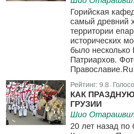
Шио Отарашви
Горийская кафе
самый древний х
территории епар
исторических м
было несколько 
Патриархов. Фот
Православие.Ru
Рейтинг:
9.8
Голос
|
КАК ПРАЗДНУЮ
ГРУЗИИ
Шио Отарашви
20 лет назад по