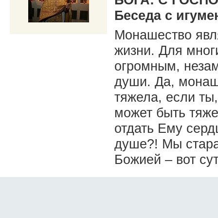
Беседа с игум
Монашество явл
жизни. Для мног
огромным, неза
души. Да, монаш
тяжела, если ты,
может быть тяже
отдать Ему серд
душе?! Мы стара
Божией – вот су