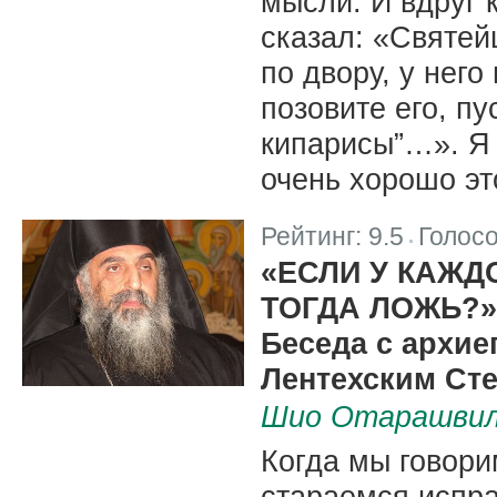
мысли. И вдруг 
сказал: «Святей
по двору, у него
позовите его, п
кипарисы”…». Я н
очень хорошо эт
Рейтинг:
9.5
Голос
|
«ЕСЛИ У КАЖД
ТОГДА ЛОЖЬ?»
Беседа с архие
Лентехским Ст
Шио Отарашви
Когда мы говори
стараемся испра