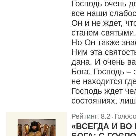
Господь очень д
все наши слабос
Он и не ждет, ч
станем святыми.
Но Он также зна
Ним эта святост
дана. И очень в
Бога. Господь – 
не находится где
Господь ждет чел
состояниях, лиш
Рейтинг:
8.2
Голос
|
«ВСЕГДА И ВО
БОГА: С ГОСП