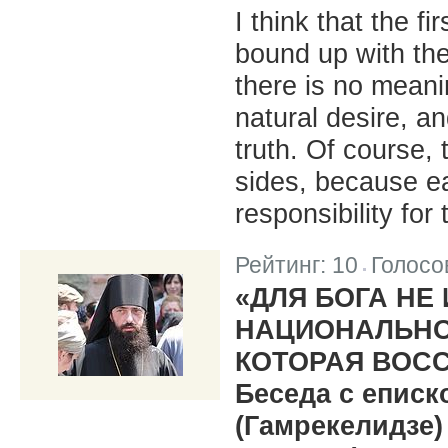
I think that the f
bound up with the
there is no meani
natural desire, a
truth. Of course, 
sides, because e
responsibility for 
Рейтинг:
10
Голосо
|
«ДЛЯ БОГА НЕ
НАЦИОНАЛЬНОС
КОТОРАЯ ВОС
Беседа с епис
(Гамрекелидзе)