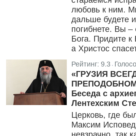
любовь к ним. М
дальше будете и
погибнете. Вы –
Бога. Придите к 
а Христос спасет
Рейтинг:
9.3
Голос
|
«ГРУЗИЯ ВСЕГ
ПРЕПОДОБНОМ
Беседа с архие
Лентехским Ст
Церковь, где бы
Максим Исповед
невзрачно, так 