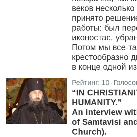
веков несколько
принято решение
работы: был пер
иконостас, убра
Потом мы все-т
крестообразно д
в конце одной и
Рейтинг:
10
Голосо
|
“IN CHRISTIANI
HUMANITY.”
An interview wi
of Samtavisi an
Church).