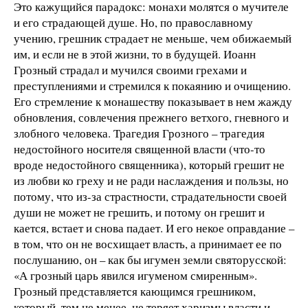
Это кажущийся парадокс: монахи молятся о мучителе
и его страдающей душе. Но, по православному
учению, грешник страдает не меньше, чем обижаемый
им, и если не в этой жизни, то в будущей. Иоанн
Грозный страдал и мучился своими грехами и
преступлениями и стремился к покаянию и очищению.
Его стремление к монашеству показывает в нем жажду
обновления, совлечения прежнего ветхого, гневного и
злобного человека. Трагедия Грозного – трагедия
недостойного носителя священной власти (что-то
вроде недостойного священника), который грешит не
из любви ко греху и не ради наслаждения и пользы, но
потому, что из-за страстности, страдательности своей
души не может не грешить, и потому он грешит и
кается, встает и снова падает. И его некое оправдание –
в том, что он не восхищает власть, а принимает ее по
послушанию, он – как бы игумен земли святорусской:
«А грозный царь явился игуменом смиренным».
Грозный представляется кающимся грешником,
который, тем не менее, не теряет харизмы власти и