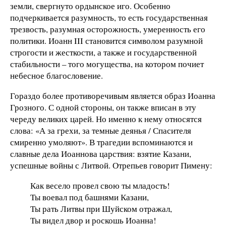
земли, свергнуто ордынское иго. Особенно
подчеркивается разумность, то есть государственная
трезвость, разумная осторожность, умеренность его
политики. Иоанн III становится символом разумной
строгости и жесткости, а также и государственной
стабильности – того могущества, на котором почиет
небесное благословение.
Гораздо более противоречивым является образ Иоанна
Грозного. С одной стороны, он также вписан в эту
череду великих царей. Но именно к нему относятся
слова: «А за грехи, за темные деянья / Спасителя
смиренно умоляют». В трагедии вспоминаются и
славные дела Иоаннова царствия: взятие Казани,
успешные войны с Литвой. Отрепьев говорит Пимену:
Как весело провел свою ты младость!
Ты воевал под башнями Казани,
Ты рать Литвы при Шуйском отражал,
Ты видел двор и роскошь Иоанна!