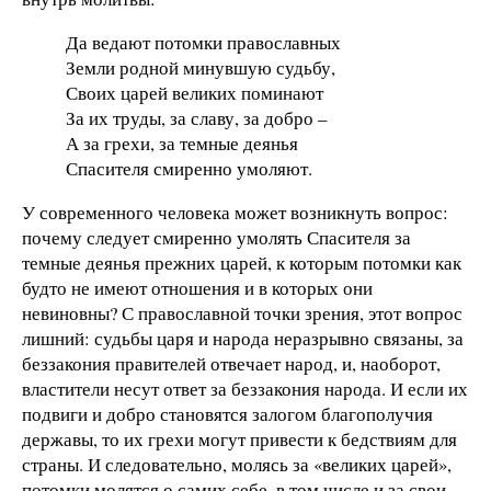
Да ведают потомки православных
Земли родной минувшую судьбу,
Своих царей великих поминают
За их труды, за славу, за добро –
А за грехи, за темные деянья
Спасителя смиренно умоляют.
У современного человека может возникнуть вопрос:
почему следует смиренно умолять Спасителя за
темные деянья прежних царей, к которым потомки как
будто не имеют отношения и в которых они
невиновны? С православной точки зрения, этот вопрос
лишний: судьбы царя и народа неразрывно связаны, за
беззакония правителей отвечает народ, и, наоборот,
властители несут ответ за беззакония народа. И если их
подвиги и добро становятся залогом благополучия
державы, то их грехи могут привести к бедствиям для
страны. И следовательно, молясь за «великих царей»,
потомки молятся о самих себе, в том числе и за свои