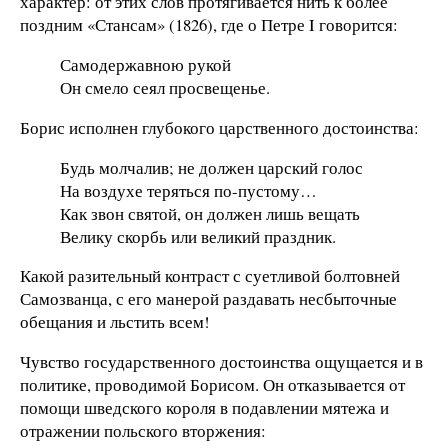
характер: от этих слов протягивается нить к более
поздним «Стансам» (1826), где о Петре I говорится:
Самодержавною рукой
Он смело сеял просвещенье.
Борис исполнен глубокого царственного достоинства:
Будь молчалив; не должен царский голос
На воздухе теряться по-пустому…
Как звон святой, он должен лишь вещать
Велику скорбь или великий праздник.
Какой разительный контраст с суетливой болтовней
Самозванца, с его манерой раздавать несбыточные
обещания и льстить всем!
Чувство государственного достоинства ощущается и в
политике, проводимой Борисом. Он отказывается от
помощи шведского короля в подавлении мятежа и
отражении польского вторжения: