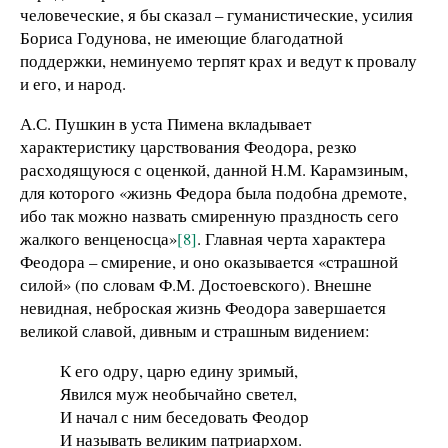
человеческие, я бы сказал – гуманистические, усилия
Бориса Годунова, не имеющие благодатной
поддержки, неминуемо терпят крах и ведут к провалу
и его, и народ.
А.С. Пушкин в уста Пимена вкладывает
характеристику царствования Феодора, резко
расходящуюся с оценкой, данной Н.М. Карамзиным,
для которого «жизнь Федора была подобна дремоте,
ибо так можно назвать смиренную праздность сего
жалкого венценосца»
[8]
. Главная черта характера
Феодора – смирение, и оно оказывается «страшной
силой» (по словам Ф.М. Достоевского). Внешне
невидная, неброская жизнь Феодора завершается
великой славой, дивным и страшным видением:
К его одру, царю едину зримый,
Явился муж необычайно светел,
И начал с ним беседовать Феодор
И называть великим патриархом.