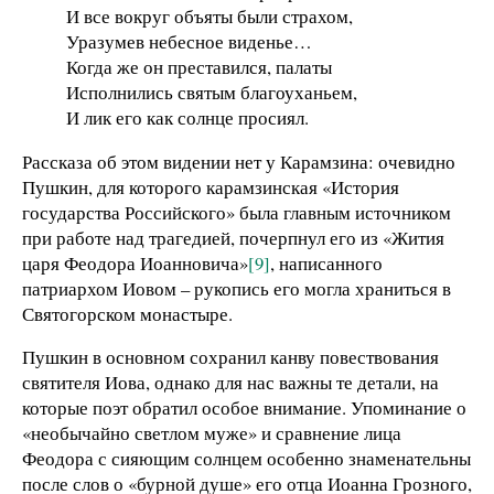
И все вокруг объяты были страхом,
Уразумев небесное виденье…
Когда же он преставился, палаты
Исполнились святым благоуханьем,
И лик его как солнце просиял.
Рассказа об этом видении нет у Карамзина: очевидно
Пушкин, для которого карамзинская «История
государства Российского» была главным источником
при работе над трагедией, почерпнул его из «Жития
царя Феодора Иоанновича»
[9]
, написанного
патриархом Иовом – рукопись его могла храниться в
Святогорском монастыре.
Пушкин в основном сохранил канву повествования
святителя Иова, однако для нас важны те детали, на
которые поэт обратил особое внимание. Упоминание о
«необычайно светлом муже» и сравнение лица
Феодора с сияющим солнцем особенно знаменательны
после слов о «бурной душе» его отца Иоанна Грозного,