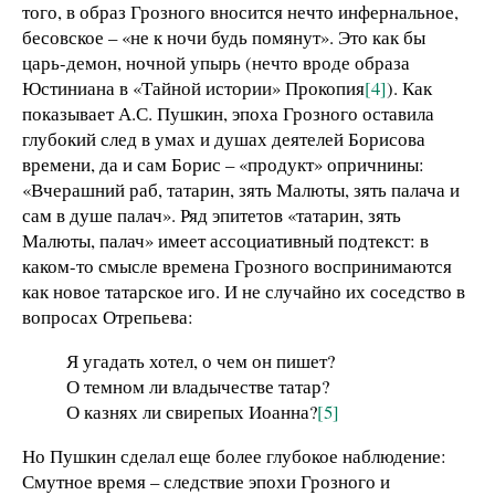
того, в образ Грозного вносится нечто инфернальное,
бесовское – «не к ночи будь помянут». Это как бы
царь-демон, ночной упырь (нечто вроде образа
Юстиниана в «Тайной истории» Прокопия
[4]
). Как
показывает А.С. Пушкин, эпоха Грозного оставила
глубокий след в умах и душах деятелей Борисова
времени, да и сам Борис – «продукт» опричнины:
«Вчерашний раб, татарин, зять Малюты, зять палача и
сам в душе палач». Ряд эпитетов «татарин, зять
Малюты, палач» имеет ассоциативный подтекст: в
каком-то смысле времена Грозного воспринимаются
как новое татарское иго. И не случайно их соседство в
вопросах Отрепьева:
Я угадать хотел, о чем он пишет?
О темном ли владычестве татар?
О казнях ли свирепых Иоанна?
[5]
Но Пушкин сделал еще более глубокое наблюдение:
Смутное время – следствие эпохи Грозного и