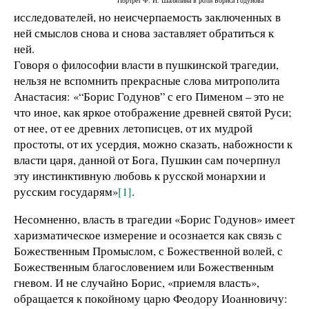
Портрет Ф. И. Шаляпина в роли Бориса Годунова
исследователей, но неисчерпаемость заключенных в
ней смыслов снова и снова заставляет обратиться к
ней.
Говоря о философии власти в пушкинской трагедии,
нельзя не вспомнить прекрасные слова митрополита
Анастасия: «“Борис Годунов” с его Пименом – это не
что иное, как яркое отображение древней святой Руси;
от нее, от ее древних летописцев, от их мудрой
простоты, от их усердия, можно сказать, набожности к
власти царя, данной от Бога, Пушкин сам почерпнул
эту инстинктивную любовь к русской монархии и
русским государям»
[1]
.
Несомненно, власть в трагедии «Борис Годунов» имеет
харизматическое измерение и осознается как связь с
Божественным Промыслом, с Божественной волей, с
Божественным благословением или Божественным
гневом. И не случайно Борис, «приемля власть»,
обращается к покойному царю Феодору Иоанновичу: