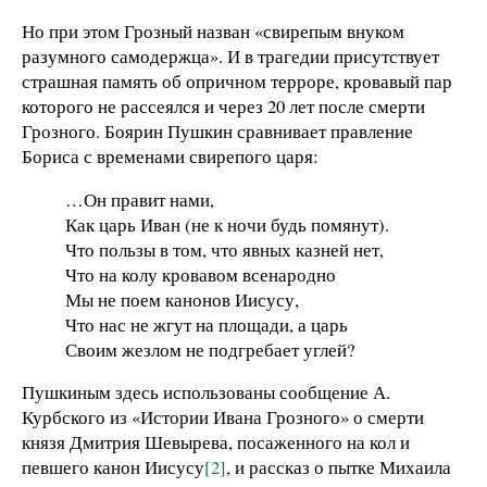
Но при этом Грозный назван «свирепым внуком
разумного самодержца». И в трагедии присутствует
страшная память об опричном терроре, кровавый пар
которого не рассеялся и через 20 лет после смерти
Грозного. Боярин Пушкин сравнивает правление
Бориса с временами свирепого царя:
…Он правит нами,
Как царь Иван (не к ночи будь помянут).
Что пользы в том, что явных казней нет,
Что на колу кровавом всенародно
Мы не поем канонов Иисусу,
Что нас не жгут на площади, а царь
Своим жезлом не подгребает углей?
Пушкиным здесь использованы сообщение А.
Курбского из «Истории Ивана Грозного» о смерти
князя Дмитрия Шевырева, посаженного на кол и
певшего канон Иисусу
[2]
, и рассказ о пытке Михаила