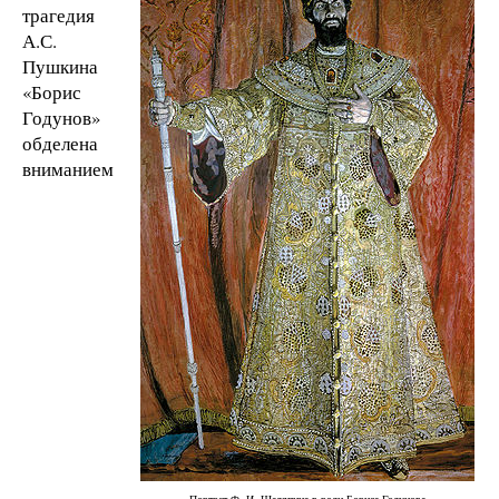
трагедия
А.С.
Пушкина
«Борис
Годунов»
обделена
вниманием