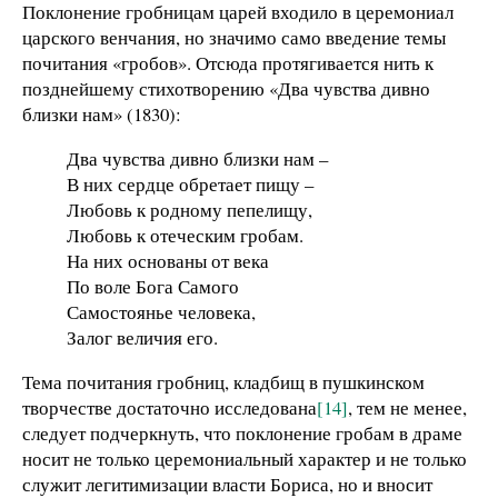
Поклонение гробницам царей входило в церемониал
царского венчания, но значимо само введение темы
почитания «гробов». Отсюда протягивается нить к
позднейшему стихотворению «Два чувства дивно
близки нам» (1830):
Два чувства дивно близки нам –
В них сердце обретает пищу –
Любовь к родному пепелищу,
Любовь к отеческим гробам.
На них основаны от века
По воле Бога Самого
Самостоянье человека,
Залог величия его.
Тема почитания гробниц, кладбищ в пушкинском
творчестве достаточно исследована
[14]
, тем не менее,
следует подчеркнуть, что поклонение гробам в драме
носит не только церемониальный характер и не только
служит легитимизации власти Бориса, но и вносит