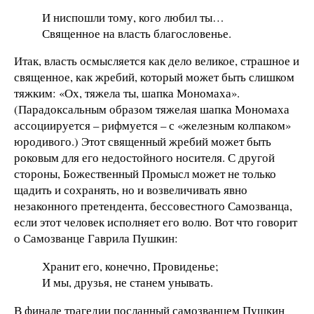
И ниспошли тому, кого любил ты…
Священное на власть благословенье.
Итак, власть осмысляется как дело великое, страшное и
священное, как жребий, который может быть слишком
тяжким: «Ох, тяжела ты, шапка Мономаха».
(Парадоксальным образом тяжелая шапка Мономаха
ассоциируется – рифмуется – с «железным колпаком»
юродивого.) Этот священный жребий может быть
роковым для его недостойного носителя. С другой
стороны, Божественный Промысл может не только
щадить и сохранять, но и возвеличивать явно
незаконного претендента, бессовестного Самозванца,
если этот человек исполняет его волю. Вот что говорит
о Самозванце Гаврила Пушкин:
Хранит его, конечно, Провиденье;
И мы, друзья, не станем унывать.
В финале трагедии посланный самозванцем Пушкин