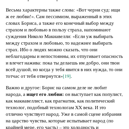
Весьма характерны также слова: «Вот черни суд: ищи
ж ее любви!». Сам пессимизм, выраженный в этих
словах Бориса, а также его конечный выбор между
страхом и любовью в пользу страха, напоминают
суждения Николо Макиавелли: «Если уж выбирать
между страхом и любовью, то надежнее выбирать
страх. Ибо о людях можно сказать, что они
неблагодарны и непостоянны, их отпугивает опасность
и влечет нажива: пока ты делаешь им добро, они твои
всей душой, но когда у тебя явится в них нужда, то они
тотчас от тебя отвернутся»
[19]
.
Важно и другое: Борис на самом деле не любит
ищет его любви:
народа, а
он выступает как популист,
как макиавеллист, как прагматик, как политический
технолог, подобный технологам XX века. И это
отлично чувствует народ. Уже в самой сцене избрания
на царство чувства, которые испытывает народ (по
крайней мере, его часть) – это холодность и