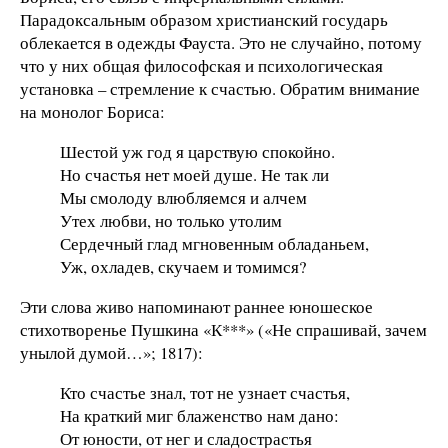
Парадоксальным образом христианский государь
облекается в одежды Фауста. Это не случайно, потому
что у них общая философская и психологическая
установка – стремление к счастью. Обратим внимание
на монолог Бориса:
Шестой уж год я царствую спокойно.
Но счастья нет моей душе. Не так ли
Мы смолоду влюбляемся и алчем
Утех любви, но только утолим
Сердечный глад мгновенным обладаньем,
Уж, охладев, скучаем и томимся?
Эти слова живо напоминают раннее юношеское
стихотворенье Пушкина «К***» («Не спрашивай, зачем
унылой думой…»; 1817):
Кто счастье знал, тот не узнает счастья,
На краткий миг блаженство нам дано:
От юности, от нег и сладострастья