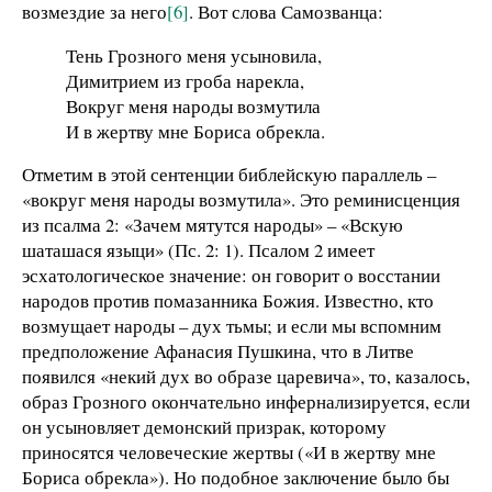
возмездие за него
[6]
. Вот слова Самозванца:
Тень Грозного меня усыновила,
Димитрием из гроба нарекла,
Вокруг меня народы возмутила
И в жертву мне Бориса обрекла.
Отметим в этой сентенции библейскую параллель –
«вокруг меня народы возмутила». Это реминисценция
из псалма 2: «Зачем мятутся народы» – «Вскую
шаташася языци» (Пс. 2: 1). Псалом 2 имеет
эсхатологическое значение: он говорит о восстании
народов против помазанника Божия. Известно, кто
возмущает народы – дух тьмы; и если мы вспомним
предположение Афанасия Пушкина, что в Литве
появился «некий дух во образе царевича», то, казалось,
образ Грозного окончательно инфернализируется, если
он усыновляет демонский призрак, которому
приносятся человеческие жертвы («И в жертву мне
Бориса обрекла»). Но подобное заключение было бы