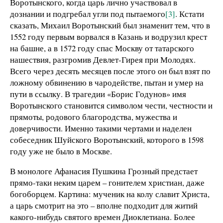
Воротынского, когда царь лично участвовал в
дознании и подгребал угли под пытаемого
[3]
. Кстати
сказать, Михаил Воротынский был знаменит тем, что в
1552 году первым ворвался в Казань и водрузил крест
на башне, а в 1572 году спас Москву от татарского
нашествия, разгромив Девлет-Гирея при Молодях.
Всего через десять месяцев после этого он был взят по
ложному обвинению в чародействе, пытан и умер на
пути в ссылку. В трагедии «Борис Годунов» имя
Воротынского становится символом чести, честности и
прямоты, родового благородства, мужества и
доверчивости. Именно такими чертами и наделен
собеседник Шуйского Воротынский, которого в 1598
году уже не было в Москве.
В монологе Афанасия Пушкина Грозный предстает
прямо-таки неким царем – гонителем христиан, даже
богоборцем. Картина: мученик на колу славит Христа,
а царь смотрит на это – вполне подходит для житий
какого-нибудь святого времен Диоклетиана. Более