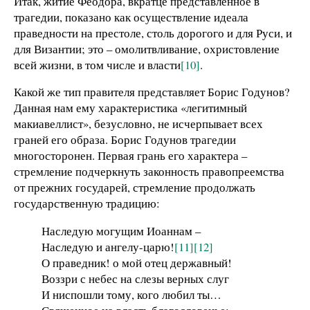
Итак, житие Феодора, вкратце представленное в
трагедии, показано как осуществление идеала
праведности на престоле, столь дорогого и для Руси, и
для Византии; это – омолитвливание, охристовление
всей жизни, в том числе и власти
[10]
.
Какой же тип правителя представляет Борис Годунов?
Данная нам ему характеристика «легитимный
макиавеллист», безусловно, не исчерпывает всех
граней его образа. Борис Годунов трагедии
многосторонен. Первая грань его характера –
стремление подчеркнуть законность правопреемства
от прежних государей, стремление продолжать
государственную традицию:
Наследую могущим Иоаннам –
Наследую и ангелу-царю!
[11]
[12]
О праведник! о мой отец державный!
Воззри с небес на слезы верных слуг
И ниспошли тому, кого любил ты…