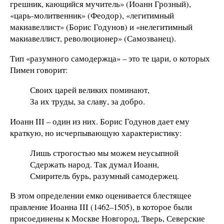
грешник, кающийся мучитель» (Иоанн Грозный),
«царь-молитвенник» (Феодор), «легитимный
макиавеллист» (Борис Годунов) и «нелегитимный
макиавеллист, революционер» (Самозванец).
Тип «разумного самодержца» – это те цари, о которых
Пимен говорит:
Своих царей великих поминают,
За их труды, за славу, за добро.
Иоанн III – один из них. Борис Годунов дает ему
краткую, но исчерпывающую характеристику:
Лишь строгостью мы можем неусыпной
Сдержать народ. Так думал Иоанн,
Смиритель бурь, разумный самодержец.
В этом определении емко оценивается блестящее
правление Иоанна III (1462–1505), в которое были
присоединены к Москве Новгород, Тверь, Северские