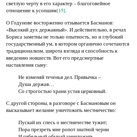
светлую черту в его характер – благоговейное
отношение к усопшим
[15]
.
О Годунове восторженно отзывается Басманов:
«Высокий дух державный». И действительно, в речах
Бориса заметны не только опытность, но и глубокий
государственный ум, в котором органично сочетаются
традиционализм, широта взгляда и способность к
введению новшеств. Вот его предсмертные
наставления сыну:
Не изменяй теченья дел. Привычка –
Душа держав…
Со строгостью храни устав церковный.
С другой стороны, в разговоре с Басмановым он
высказывает желание уничтожить местничество:
Пускай их спесь о местничестве тужит;
Пора презреть мне ропот знатной черни
И гибельный обычай уничтожить.