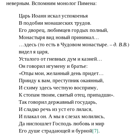
неверным. Вспомним монолог Пимена:
Царь Иоанн искал успокоенья
В подобии монашеских трудов.
Его дворец, любимцев гордых полный,
Монастыря вид новый принимал…
…здесь (то есть в Чудовом монастыре.
– д. В.В.
)
видел я царя,
Усталого от гневных дум и казней…
Он говорил игумену и братье:
«Отцы мои, желанный день придет…
Прииду к вам, преступник окаянный,
И схиму здесь честную восприму,
К стопам твоим, святый отец, припадши».
Так говорил державный государь,
И сладко речь из уст его лилася,
И плакал он. А мы в слезах молились,
Да ниспошлет Господь любовь и мир
Его душе страдающей и бурной
[7]
.