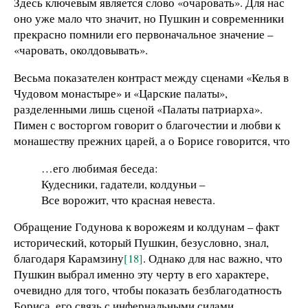
Здесь ключевым является слово «очаровать». Для нас
оно уже мало что значит, но Пушкин и современники
прекрасно помнили его первоначальное значение –
«чаровать, околдовывать».
Весьма показателен контраст между сценами «Келья в
Чудовом монастыре» и «Царские палаты»,
разделенными лишь сценой «Палаты патриарха».
Пимен с восторгом говорит о благочестии и любви к
монашеству прежних царей, а о Борисе говорится, что
…его любимая беседа:
Кудесники, гадатели, колдуньи –
Все ворожит, что красная невеста.
Обращение Годунова к ворожеям и колдунам – факт
исторический, который Пушкин, безусловно, знал,
благодаря Карамзину
[18]
. Однако для нас важно, что
Пушкин выбрал именно эту черту в его характере,
очевидно для того, чтобы показать безблагодатность
Бориса, его связь с инфернальными силами.