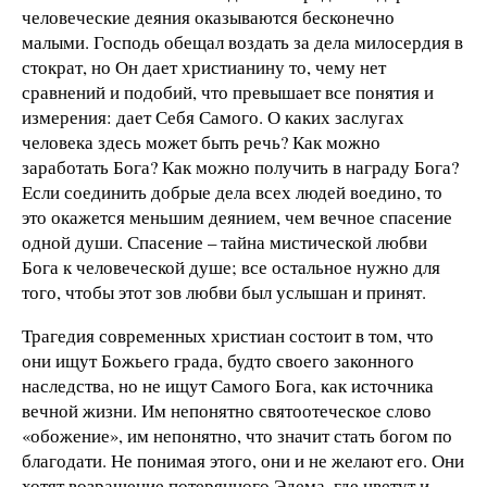
человеческие деяния оказываются бесконечно
малыми. Господь обещал воздать за дела милосердия в
стократ, но Он дает христианину то, чему нет
сравнений и подобий, что превышает все понятия и
измерения: дает Себя Самого. О каких заслугах
человека здесь может быть речь? Как можно
заработать Бога? Как можно получить в награду Бога?
Если соединить добрые дела всех людей воедино, то
это окажется меньшим деянием, чем вечное спасение
одной души. Спасение – тайна мистической любви
Бога к человеческой душе; все остальное нужно для
того, чтобы этот зов любви был услышан и принят.
Трагедия современных христиан состоит в том, что
они ищут Божьего града, будто своего законного
наследства, но не ищут Самого Бога, как источника
вечной жизни. Им непонятно святоотеческое слово
«обожение», им непонятно, что значит стать богом по
благодати. Не понимая этого, они и не желают его. Они
хотят возращение потерянного Эдема, где цветут и