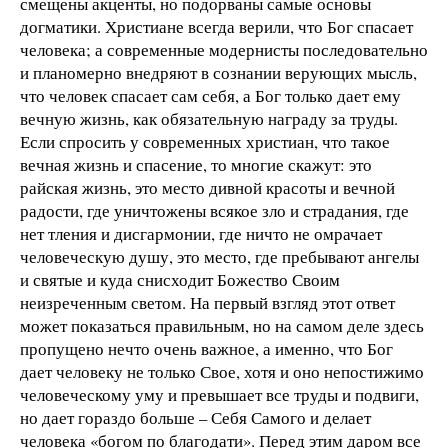
смещены акценты, но подорваны самые основы
догматики. Христиане всегда верили, что Бог спасает
человека; а современные модернисты последовательно
и планомерно внедряют в сознании верующих мысль,
что человек спасает сам себя, а Бог только дает ему
вечную жизнь, как обязательную награду за труды.
Если спросить у современных христиан, что такое
вечная жизнь и спасение, то многие скажут: это
райская жизнь, это место дивной красоты и вечной
радости, где уничтожены всякое зло и страдания, где
нет тления и дисгармонии, где ничто не омрачает
человеческую душу, это место, где пребывают ангелы
и святые и куда снисходит Божество Своим
неизреченным светом. На первый взгляд этот ответ
может показаться правильным, но на самом деле здесь
пропущено нечто очень важное, а именно, что Бог
дает человеку не только Свое, хотя и оно непостижимо
человеческому уму и превышает все труды и подвиги,
но дает гораздо больше – Себя Самого и делает
человека «богом по благодати». Перед этим даром все