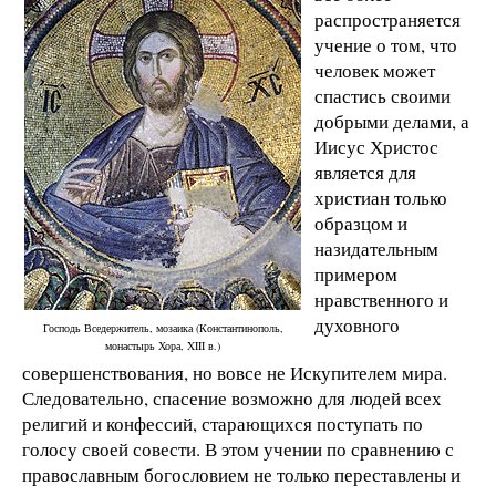
распространяется
учение о том, что
человек может
спастись своими
добрыми делами, а
Иисус Христос
является для
христиан только
образцом и
назидательным
примером
нравственного и
духовного
Господь Вседержитель, мозаика (Константинополь,
монастырь Хора, XIII в.)
совершенствования, но вовсе не Искупителем мира.
Следовательно, спасение возможно для людей всех
религий и конфессий, старающихся поступать по
голосу своей совести. В этом учении по сравнению с
православным богословием не только переставлены и