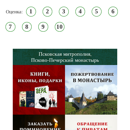
1
2
3
4
5
6
Оценка:
7
8
9
10
Псковская митрополия,
Псково-Печерский монастырь