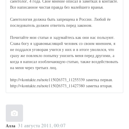
саентолог, 4 года. Свое мнение описал в заметках в контакте.
Все написанное чистая правда без малейшего вранья.
Саентология должна быть запрещена в России. Любой ёе
последователь должен ответить перед законом.
Почитайте мои статьи и задумайтесь как они нас пользуют.
Слава богу я здравомыслящий человек со своим мнением, я
не поддался уговорам учится у них и в итоге уволился, что
сразу же повлекло попытку унизить меня перед другими, а
когда я написал изобличающую статью, также воздействовать
на меня через третьих лиц.
http://vkontakte.ru/note115026373_11255339 заметка первая.
http://vkontakte.ru/note115026373_11427380 заметка вторая.
31 августа 2011, 00:07
Алла