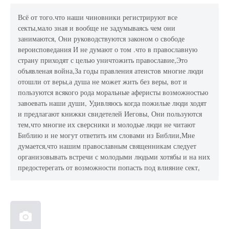
Всё от того.что наши чиновники регистрируют все
секты,мало зная и вообще не задумываясь чем они
занимаются, Они руководствуются законом о свободе
вероисповедания И не думают о том .что в православную
страну приходят с целью уничтожить православие,Это
объявленая война,За годы правления атеистов многие люди
отошли от веры,а душа не может жить без веры, вот и
пользуются всякого рода моральные аферисты возможностью
завоевать наши души, Удивляюсь когда пожилые люди ходят
и предлагают книжки свидетелей Иеговы, Они пользуются
тем,что многие их сверсники и молодые люди не читают
Библию и не могут ответить им словами из Библии,Мне
думается,что нашим православным священникам следует
организовывать встречи с молодыми людьми хотябы и на них
предостерегать от возможности попасть под влияние сект,