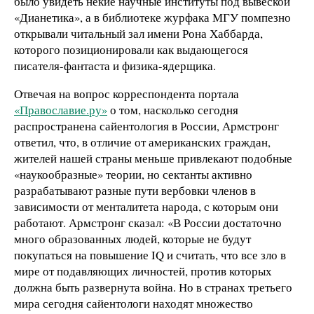
было увидеть некие научные институты под вывеской
«Дианетика», а в библиотеке журфака МГУ помпезно
открывали читальный зал имени Рона Хаббарда,
которого позиционировали как выдающегося
писателя-фантаста и физика-ядерщика.
Отвечая на вопрос корреспондента портала
«Православие.ру»
о том, насколько сегодня
распространена сайентология в России, Армстронг
ответил, что, в отличие от американских граждан,
жителей нашей страны меньше привлекают подобные
«наукообразные» теории, но сектанты активно
разрабатывают разные пути вербовки членов в
зависимости от менталитета народа, с которым они
работают. Армстронг сказал: «В России достаточно
много образованных людей, которые не будут
покупаться на повышение IQ и считать, что все зло в
мире от подавляющих личностей, против которых
должна быть развернута война. Но в странах третьего
мира сегодня сайентологи находят множество