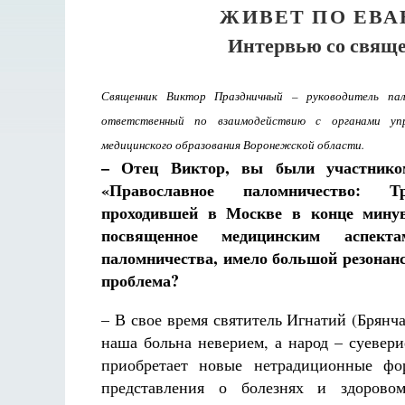
ЖИВЕТ ПО ЕВ
Интервью со свящ
Священник Виктор Праздничный – руководитель пал
ответственный по взаимодействию с органами упр
медицинского образования Воронежской области.
– Отец Виктор, вы были участнико
«Православное паломничество: Т
проходившей в Москве в конце минув
посвященное медицинским аспекта
паломничества, имело большой резонанс
проблема?
– В свое время святитель Игнатий (Брянч
наша больна неверием, а народ – суевери
приобретает новые нетрадиционные фо
Великом
представления о болезнях и здоров