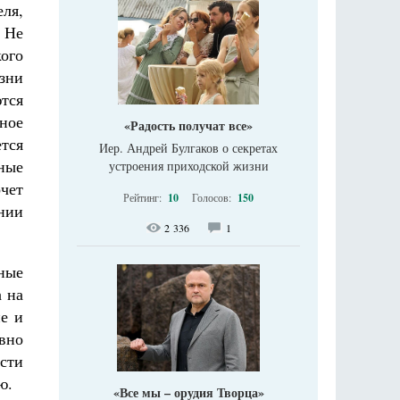
еля,
 Не
ого
зни
тся
ное
«Радость получат все»
тся
Иер. Андрей Булгаков о секретах
ные
устроения приходской жизни
очет
Рейтинг:
10
Голосов:
150
нии
2 336
1
ные
а на
ие и
вно
ости
ю.
«Все мы – орудия Творца»