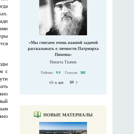
огда
ах.
ади
ами
еры
«Мы считаем очень важной задачей
ется
рассказывать о личности Патриарха
Пимена»
Никита Ткачев
оды
м с
Рейтинг:
9.9
Голосов:
385
сути
6 469
7
ать
жно
мый
нным
НОВЫЕ МАТЕРИАЛЫ
жно