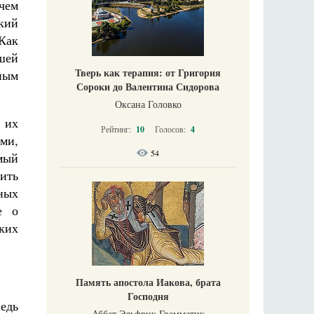
чем
кий
Как
ьшей
Тверь как терапия: от Григория
ным
Сороки до Валентина Сидорова
Оксана Головко
 их
Рейтинг:
10
Голосов:
4
ми,
54
мый
ить
ных
е о
ких
Память апостола Иакова, брата
Господня
едь
Аббат Эльфрик Грамматик