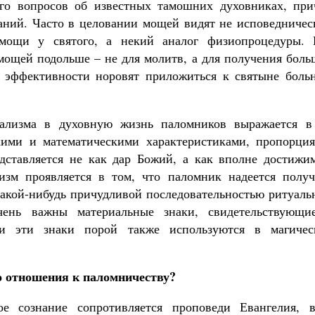
ого вопросов об известных тамошних духовниках, при
аний. Часто в целовании мощей видят не исповедничес
мощи у святого, а некий аналог физиопроцедуры. 
 мощей подольше – не для молитв, а для получения бол
й эффективности норовят приложиться к святыне боль
нализма в духовную жизнь паломников выражается в
кими и математическими характеристиками, пропорция
едставляется не как дар Божий, а как вполне достижи
изм проявляется в том, что паломник надеется получ
какой-нибудь причудливой последовательностью ритуаль
чень важны материальные знаки, свидетельствующи
 эти знаки порой также используются в магичес
го отношения к паломничеству?
е сознание сопротивляется проповеди Евангелия, в