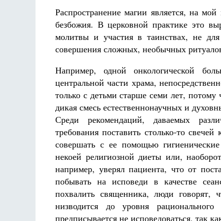
Распространение магии является, на мой 
безбожия. В церковной практике это вы
молитвы и участия в таинствах, не для
совершения сложных, необычных ритуалов
Например, одной онкологической бол
центральной части храма, непосредственно
только с детьми старше семи лет, потому 
дикая смесь естественнонаучных и духовн
Среди рекомендаций, даваемых разли
требования поставить столько-то свечей 
совершать с ее помощью гигиенические
некоей религиозной диеты или, наоборот
например, уверял пациента, что от пост
побывать на исповеди в качестве сеан
похвалить священника, люди говорят, 
низводится до уровня рационального
предписывается не исповедоваться, так ка