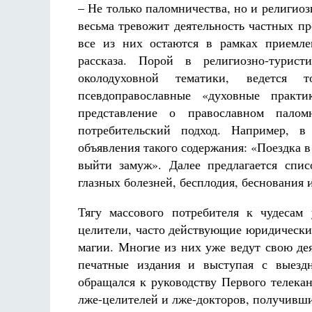
– Не только паломничества, но и религио
весьма тревожит деятельность частных п
все из них остаются в рамках приемле
рассказа. Порой в религиозно-турист
околодуховной тематики, ведется т
псевдоправославные «духовные практи
представление о православном пало
потребительский подход. Например, в
объявления такого содержания: «Поездка в
выйти замуж». Далее предлагается спи
глазных болезней, бесплодия, беснования 
Тягу массового потребителя к чудесам
целители, часто действующие юридически
магии. Многие из них уже ведут свою де
печатные издания и выступая с выез
обращался к руководству Первого телека
лже-целителей и лже-докторов, получивш