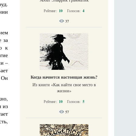
руд.
нии
Рейтинг:
10
Голосов:
4
37
ием
е за
о к
огие
ни –
ает
Когда начнется настоящая жизнь?
 Он
Из книги «Как найти свое место в
жизни​»
но,
Рейтинг:
10
Голосов:
5
н из
57
ает
ть,