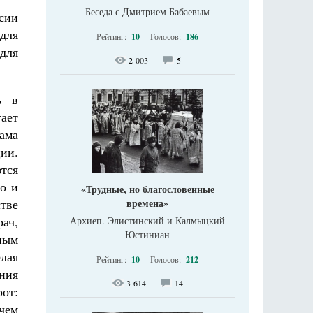
Беседа с Дмитрием Бабаевым
ссии
для
Рейтинг:
10
Голосов:
186
для
2 003
5
ь в
тает
сама
ции.
тся
то и
«Трудные, но благословенные
тве
времена»
ач,
Архиеп. Элистинский и Калмыцкий
Юстиниан
ным
лая
Рейтинг:
10
Голосов:
212
ния
3 614
14
от:
ичем