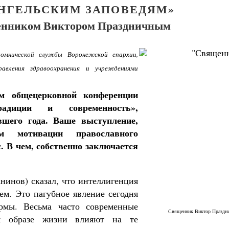
АНГЕЛЬСКИМ ЗАПОВЕДЯМ»
енником Виктором Праздничным
омнической службы Воронежской епархии,
авления здравоохранения и учреждениями
м общецерковной конференции
радиции и современность»,
шего года. Ваше выступление,
м мотивации православного
. В чем, собственно заключается
анинов) сказал, что интеллигенция
ем. Это пагубное явление сегодня
рмы. Весьма часто современные
ученик Георгий Победоносец. Научись у
Священник Виктор Праздн
святого
ом образе жизни влияют на те
Роман Котов