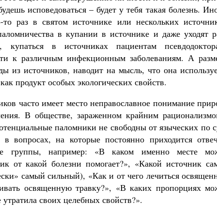
будешь исповедоваться – будет у тебя такая болезнь. Ин
о-то раз в святом источнике или нескольких источник
аломничества в купании в источнике и даже уходят р
, купаться в источниках пациентам псевдодоктор
ести к различным инфекционным заболеваниям. А разм
ды из источников, наводит на мысль, что она использу
а как продукт особых экологических свойств.
иков часто имеет место неправославное понимание прир
еления. В обществе, зараженном крайним рационализмо
потенциальные паломники не свободны от языческих по 
 в вопросах, на которые постоянно приходится отвеч
ие группы, например: «В каком именно месте мо
ник от какой болезни помогает?», «Какой источник са
ески» самый сильный), «Как и от чего лечиться освяще
ривать освященную травку?», «В каких пропорциях мо
 утратила своих целебных свойств?».