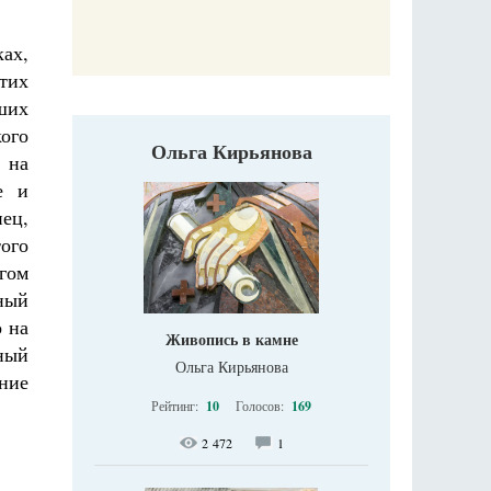
 Божиих
Галин
кий
Е
ах,
тих
ших
ого
Ольга Кирьянова
 на
е и
нец,
ого
гом
ный
о на
Живопись в камне
ный
Ольга Кирьянова
ние
Рейтинг:
10
Голосов:
169
2 472
1