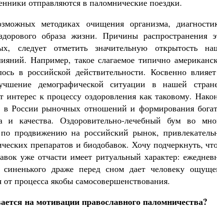
Чего ждет от нас Бог. 10 заповедей
енники отправляются в паломнические поездки.
Святитель Николай Сербс
можных методиках очищения организма, диагностик
здорового образа жизни. Причины распространения э
ых, следует отметить значительную открытость на
ияний. Например, такое слагаемое типично американск
лось в российской действительности. Косвенно влияет
лучшение демографической ситуации в нашей стран
ет интерес к процессу оздоровления как таковому. Нако
ия в России рыночных отношений и формирования богат
а и качества. Оздоровительно-лечебный бум во мно
по продвижению на российский рынок, привлекатель
ческих препаратов и биодобавок. Хочу подчеркнуть, чт
авок уже отчасти имеет ритуальный характер: ежеднев
 синенького драже перед сном дает человеку ощуще
 от процесса якобы самосовершенствования.
вается на мотивации православного паломничества?