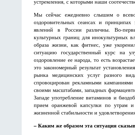
аф
устремления, с которыми наши соотечеств
Как найти своё место в жизни
Кирилл Мурышев
Мы сейчас ежедневно слышим о всевоз
оздоровительных сеансах и принципах 
явлений в России различны. Во-перв
культурных границ для инокультурных вл
образа жизни, как фитнес, уже укорени
ситуацию государственный курс на у
оздоровление ее народа, то есть возраста
это закономерный результат установлен
рынка медицинских услуг разного вид
спровоцирован рекламными кампаниями 
своими масштабами, западных фармацевти
Западе употребление витаминов и биодоб
прием оранжевой капсулки по утрам и
жизненной стабильности и удовлетворения
– Каким же образом эта ситуация сказы