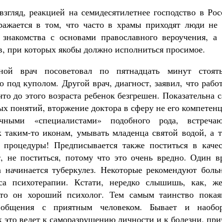
взгляд, реакцией на семидесятилетнее господство в Ро
ражается в том, что часто в храмы приходят люди не 
 знакомства с основами православного вероучения, а 
, при которых якобы должно исполниться просимое.
ьной врач посоветовал по пятнадцать минут стоят
 под куполом. Другой врач, диагност, заявил, что рабо
что до этого возраста ребенок безгрешен. Показательна 
ых понятий, вторжение доктора в сферу не его компетен
чными «специалистами» подобного рода, встречаю
к таким-то иконам, умывать младенца святой водой, а 
 процедуры! Предписывается также поститься в качес
, не поститься, потому что это очень вредно. Один вр
а начинается туберкулез. Некоторые рекомендуют боль
са психотерапии. Кстати, нередко слышишь, как, же
что он хороший психолог. Тем самым таинство покая
 общения с приятным человеком. Бывает и наобор
к это ведет к саморазрушению личности и к болезни, пр