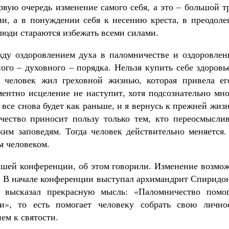
рвую очередь изменение самого себя, а это – большой т
ии, а в понуждении себя к несению креста, в преодоле
люди стараются избежать всеми силами.
жду оздоровлением духа в паломничестве и оздоровлен
ого – духовного – порядка. Нельзя купить себе здоровь
и человек жил греховной жизнью, которая привела ег
ментно исцеление не наступит, хотя подсознательно мн
 все снова будет как раньше, и я вернусь к прежней жиз
чество приносит пользу только тем, кто переосмыслив
ким заповедям. Тогда человек действительно меняется.
м человеком.
ашей конференции, об этом говорили. Изменение возмож
ь. В начале конференции выступал архимандрит Спиридо
 высказал прекрасную мысль: «Паломничество помог
и», то есть помогает человеку собрать свою личнос
ем к святости.