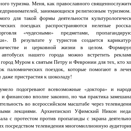
зного туризма. Меня, как православного священнослужит
редпринимателей, занимающихся религиозным туризмом.
мого для такой формы деятельности культурологическ
ических поездках распространяются нелепые росска
орговля «чудесными» предметами, пропагандирую
ки». В результате у туристов создается карикатур
мничестве и церковной жизни в целом. Формируе
 автобусах нашего города можно встретить реклам
 город Муром к святым Петру и Февронии для тех, кто х
сок паломнических поездок, которые помогают в лече
и даже пристрастия к шоколаду!
 умело подогревают всевозможные «доктора» и народ
 и финансово вполне законно, но чья практика замешан
ятельность во всероссийском масштабе через телевиден
дными лекциями. Архиепископ Уфимский Никон неда
нала с протестом против пропаганды с экрана деятельн
их посредством телевидения многомиллионную аудитори