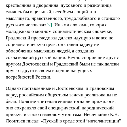
крестьянина и дворянина, духовного и разночинца –
слились бы в цельный, всеобъемлющий тип
мыслящего, нравственного, трудолюбивого и стойкого
русского человека»
[v]
. Иными словами, говоря с
молодежью о модном социалистическом словечке,
Градовский преследовал далеко идущую и вовсе не
социалистическую цель: он ставил задачу не
обособления мыслящих людей, а создания
сознательной русской нации. Вечно спорившие друг с
другом Достоевский и Градовский были не так далеки
друг от друга в своем видении насущных
потребностей России.
Однако поставленные и Достоевским, и Градовским
перед российским обществом задачи реализованы не
были. Понятие «интеллигенция» тогда не прижилось,
оно сохраняло свой специфический народнический
привкус и стало символом утопизма. Неслучайно К.Н.
Леонтьев писал: «Пускай в среде этой “интеллигенции”