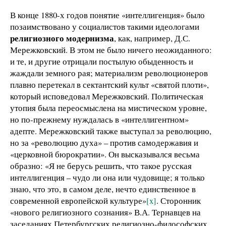
В конце 1880-х годов понятие «интеллигенция» было
позаимствовано у социалистов такими идеологами
религиозного модернизма
, как, например, Д.С.
Мережковский. В этом не было ничего неожиданного:
и те, и другие отрицали постылую обыденность и
жаждали земного рая; материализм революционеров
плавно перетекал в сектантский культ «святой плоти»,
который исповедовал Мережковский. Политическая
утопия была переосмыслена на мистическом уровне,
но по-прежнему нуждалась в «интеллигентном»
адепте. Мережковский также выступал за революцию,
но за «революцию духа» – против самодержавия и
«церковной бюрократии». Он высказывался весьма
образно: «Я не берусь решить, что такое русская
интеллигенция – чудо ли она или чудовище; я только
знаю, что это, в самом деле, нечто единственное в
современной европейской культуре»
[x]
. Сторонник
«нового религиозного сознания» В.А. Тернавцев на
заседаниях Петербургских религиозно-философских