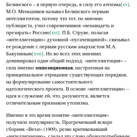
Белинского – в первую очередь, в силу его атеизма
[xv]
.
М.О. Меньшиков называл Белинского первым
интеллигентом, потому что тот, по мнению
публициста, учил современников «ненавидеть и
презирать» Россию
[xvi]
. П.Б. Струве, полагая
«интеллигенцию» духовной «пугачевщиной», связывал
ее рождение с первым русским анархистом М.А.
Бакуниным
[xvii]
. Но во всех этих мнениях
доминировал один общий подход: «интеллигенция» –
оппозиционная
сила именно
, настроенная на
принципиальное отрицание существующих порядков,
на формулирование самостоятельного
идеологического проекта. В основе «интеллигенции» –
идея и служение ей, что, разумеется, является
отличительным признаком утопизма.
Именно в это время понятие «интеллигенция»
получило популярность. Прогремевший вскоре
сборник «Вехи» (1909), резко критиковавший
«интеллигенцию», сделал это слово общеупотребимым.