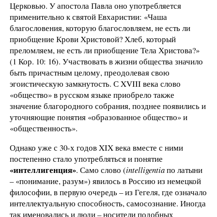
Церковью. У апостола Павла оно употребляется
применительно к святой Евхаристии: «Чаша
благословения, которую благословляем, не есть ли
приобщение Крови Христовой? Хлеб, который
преломляем, не есть ли приобщение Тела Христова?»
(1 Кор. 10: 16). Участвовать в жизни общества значило
быть причастным целому, преодолевая свою
эгоистическую замкнутость. С XVIII века слово
«общество» в русском языке приобрело также
значение благородного собрания, позднее появились и
уточняющие понятия «образованное общество» и
«общественность».
Однако уже с 30-х годов XIX века вместе с ними
постепенно стало употребляться и понятие
«интеллигенция»
. Само слово (
intelligentia
по латыни
– «понимание, разум») явилось в Россию из немецкой
философии, в первую очередь – из Гегеля, где означало
интеллектуальную способность, самосознание. Иногда
так именовались и люди – носители подобных