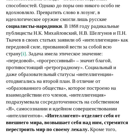
способностей. Однако до поры оно никого особо не
вдохновляло. Превратить слово в лозунг, в
идеологическое оружие смогли лишь русские
социалисты-народники
. В 1868 году радикальные
публицисты Н.К. Михайловский, Н.В. Шелгунов и П.Н.
Ткачев в своих статьях заявили об «интеллигенции» как
передовой силе, призванной вести за собой всю
страну
[i]
. Задача имела этическое значение:
«передовой», «прогрессивный» – значит благой,
противостоящий «ретроградному». Социальный и
даже образовательный статусы «интеллигенции»
отодвигались на второй план. В отличие от
«образованного общества», которое построено на
взаимодействии его членов, «интеллигенция»
подразумевала сосредоточенность на собственном
«Я», самосознании и идейном совершенствовании
«Интеллигент» отделяет себя от
«интеллигентов».
внешнего мира, возвышает себя над ним, стремится
перестроить мир по своему лекалу.
Кроме того,