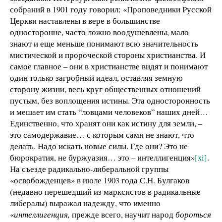
собраний в 1901 году говорил: «Проповедники Русской
Церкви наставлены в вере в большинстве
односторонне, часто ложно воодушевлены, мало
знают и еще меньше понимают всю значительность
мистической и пророческой стороны христианства. И
самое главное – они в христианстве видят и понимают
один только загробный идеал, оставляя земную
сторону жизни, весь круг общественных отношений
пустым, без воплощения истины. Эта односторонность
и мешает им стать “ловцами человеков” наших дней…
Единственно, что хранят они как истину для земли, –
это самодержавие… с которым сами не знают, что
делать. Надо искать новые силы. Где они? Это не
бюрократия, не буржуазия… это – интеллигенция»
[xi]
.
На съезде радикально-либеральной группы
«освобожденцев» в июле 1903 года С.Н. Булгаков
(недавно перешедший из марксистов в радикальные
либералы) выражал надежду, что именно
«
интеллигенция,
прежде всего, научит народ
бороться