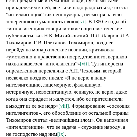
есть прекрасные и гуманные люди, пусть мы сами
принадлежим к ней; все-таки надо радоваться, что эта
“интеллигенция” так непопулярна, несмотря на всю
теперешнюю гуманность свою»
[vi]
. В 1880-е годы об
«интеллигенции» говорили такие социалистические
публицисты, как Н.К. Михайловский, П.Л. Лавров, Л.А.
Тихомиров, Г.В. Плеханов. Тихомиров, позднее
перейдя на монархические позиции, критиковал
«умственно и нравственно посредственного, вершков
нахватавшегося “интеллигента”»
[vii]
. Тут интересна
определенная перекличка с А.П. Чеховым, который
несколько позднее писал: «Я не верю в нашу
интеллигенцию, лицемерную, фальшивую,
истеричную, невоспитанную, ленивую, не верю, даже
когда она страдает и жалуется, ибо ее притеснители
выходят из ее же недр»
[viii]
. Формирование «сословия
интеллигентов», его обособление от остальной страны
Тихомиров считал «величайшим злом». Он напоминал
«интеллигенции», что ее задача – служение народу, а
не господство над ним
[ix]
.