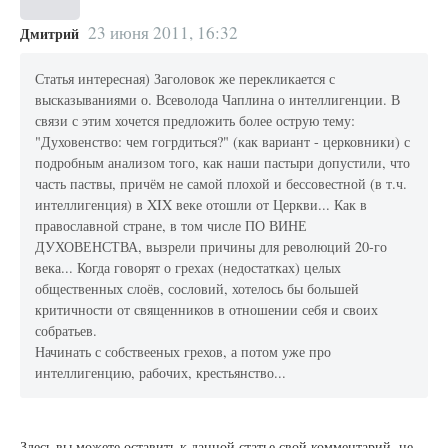
23 июня 2011, 16:32
Дмитрий
Статья интересная) Заголовок же перекликается с
высказываниями о. Всеволода Чаплина о интеллигенции. В
связи с этим хочется предложить более острую тему:
"Духовенство: чем гогрдиться?" (как вариант - церковники) с
подробным анализом того, как наши пастыри допустили, что
часть паствы, причём не самой плохой и бессовестной (в т.ч.
интеллигенция) в XIX веке отошли от Церкви... Как в
православной стране, в том числе ПО ВИНЕ
ДУХОВЕНСТВА, вызрели причины для революций 20-го
века... Когда говорят о грехах (недостатках) целых
общественных слоёв, сословий, хотелось бы большей
критичности от священников в отношении себя и своих
собратьев.
Начинать с собствееных грехов, а потом уже про
интеллигенцию, рабочих, крестьянство...
Здесь вы можете оставить к данной статье свой комментарий, не