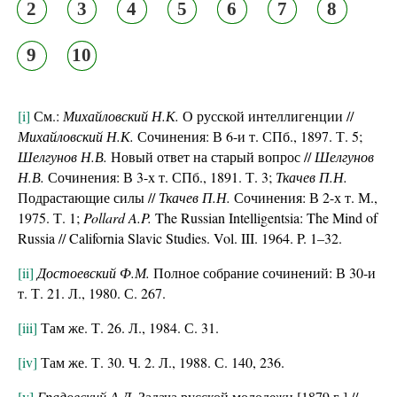
2
3
4
5
6
7
8
9
10
[i]
См.:
Михайловский Н.К.
О русской интеллигенции //
Михайловский Н.К.
Сочинения: В 6-и т. СПб., 1897. Т. 5;
Шелгунов Н.В.
Новый ответ на старый вопрос //
Шелгунов
Н.В.
Сочинения: В 3-х т. СПб., 1891. Т. 3;
Ткачев П.Н.
Подрастающие силы //
Ткачев П.Н.
Сочинения: В 2-х т. М.,
1975. Т. 1;
Pollard A.P.
The Russian Intelligentsia: The Mind of
Russia // California Slavic Studies. Vol. III. 1964. P. 1–32.
[ii]
Достоевский Ф.М.
Полное собрание сочинений: В 30-и
т. Т. 21. Л., 1980. С. 267.
[iii]
Там же. Т. 26. Л., 1984. С. 31.
[iv]
Там же. Т. 30. Ч. 2. Л., 1988. С. 140, 236.
[v]
Градовский А.Д.
Задача русской молодежи [1879 г.] //