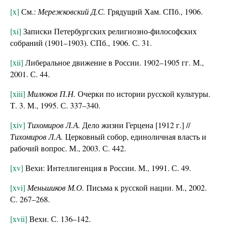
[x]
См.:
Мережковский Д.С.
Грядущий Хам. СПб., 1906.
[xi]
Записки Петербургских религиозно-философских
собраний (1901–1903). СПб., 1906. С. 31.
[xii]
Либеральное движение в России. 1902–1905 гг. М.,
2001. С. 44.
[xiii]
Милюков П.Н.
Очерки по истории русской культуры.
Т. 3. М., 1995. С. 337–340.
[xiv]
Тихомиров Л.А.
Дело жизни Герцена [1912 г.] //
Тихомиров Л.А.
Церковный собор, единоличная власть и
рабочий вопрос. М., 2003. С. 442.
[xv]
Вехи: Интеллигенция в России. М., 1991. С. 49.
[xvi]
Меньшиков М.О.
Письма к русской нации. М., 2002.
С. 267–268.
[xvii]
Вехи. С. 136–142.