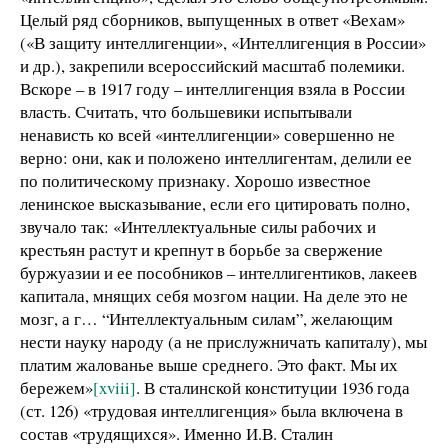
Целый ряд сборников, выпущенных в ответ «Вехам»
(«В защиту интеллигенции», «Интеллигенция в России»
и др.), закрепили всероссийский масштаб полемики.
Вскоре – в 1917 году – интеллигенция взяла в России
власть. Считать, что большевики испытывали
ненависть ко всей «интеллигенции» совершенно не
верно: они, как и положено интеллигентам, делили ее
по политическому признаку. Хорошо известное
ленинское высказывание, если его цитировать полно,
звучало так: «Интеллектуальные силы рабочих и
крестьян растут и крепнут в борьбе за свержение
буржуазии и ее пособников – интеллигентиков, лакеев
капитала, мнящих себя мозгом нации. На деле это не
мозг, а г… “Интеллектуальным силам”, желающим
нести науку народу (а не прислужничать капиталу), мы
платим жалованье выше среднего. Это факт. Мы их
бережем»
[xviii]
. В сталинской конституции 1936 года
(ст. 126) «трудовая интеллигенция» была включена в
состав «трудящихся». Именно И.В. Сталин