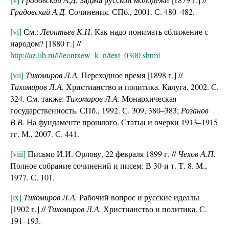
Градовский А.Д.
Сочинения. СПб., 2001. С. 480–482.
[vi]
См.:
Леонтьев К.Н.
Как надо понимать сближение с
народом? [1880 г.] //
http://az.lib.ru/l/leontxew_k_n/text_0300.shtml
[vii]
Тихомиров Л.А.
Переходное время [1898 г.] //
Тихомиров Л.А.
Христианство и политика. Калуга, 2002. С.
324. См. также:
Тихомиров Л.А.
Монархическая
государственность. СПб., 1992. С. 309, 380–383;
Розанов
В.В.
На фундаменте прошлого. Статьи и очерки 1913–1915
гг. М., 2007. С. 441.
[viii]
Письмо И.И. Орлову, 22 февраля 1899 г. //
Чехов А.П.
Полное собрание сочинений и писем: В 30-и т. Т. 8. М.,
1977. С. 101.
[ix]
Тихомиров Л.А.
Рабочий вопрос и русские идеалы
[1902 г.] //
Тихомиров Л.А.
Христианство и политика. С.
191–193.