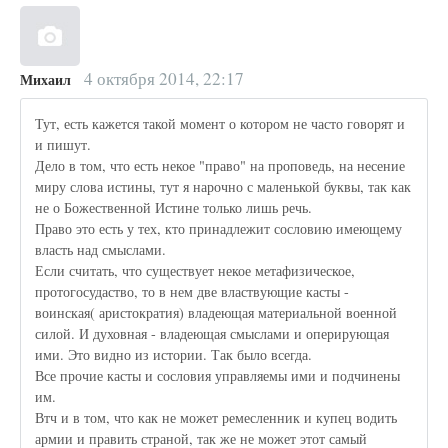
4 октября 2014, 22:17
Михаил
Тут, есть кажется такой момент о котором не часто говорят и
и пишут.
Дело в том, что есть некое "право" на проповедь, на несение
миру слова истины, тут я нарочно с маленькой буквы, так как
не о Божественной Истине только лишь речь.
Право это есть у тех, кто принадлежит сословию имеющему
власть над смыслами.
Если считать, что существует некое метафизическое,
протогосудаство, то в нем две властвующие касты -
воинская( аристократия) владеющая материальной военной
силой. И духовная - владеющая смыслами и оперирующая
ими. Это видно из истории. Так было всегда.
Все прочие касты и сословия управляемы ими и подчинены
им.
Втч и в том, что как не может ремесленник и купец водить
армии и править страной, так же не может этот самый