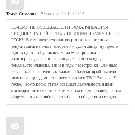
29 июня 2011, 12:43
Темур Симония
ПОЧЕМУ НЕ ОСВЕЩАЕТСЯ И ЗАМАЛЧИВАЕТСЯ
"ПОДВИГ" НАШЕЙ ИНТЕЛЛИГЕНЦИИ В РАЗРУШЕНИИ
СССР?? В том блуде куда нас ввергла интеллигенция,
покусившись на блага, которые им сулил Запад..ну просто
один в один по Булгакову..когда Маэстро показал
иллюзорные деньги и все кинулись..а потом вдруг
поняли..что иллюзия..так и в годы перестройки! Это надо
раскрыть..очень, очень актуально..а блуд который нынешняя
интеллигенция демонстрирует с экранов ТВ?? Это как..??
Робко..что-то робко статья освещает деятельность нашей
мыслящей, не известно каким местом и чем вообще, частью
общества..и что вообще востребовано обществом сегодня!