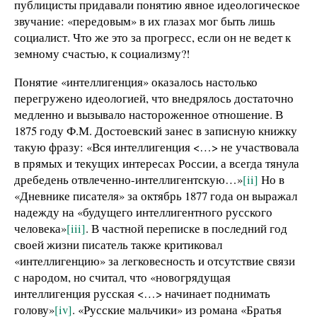
публицисты придавали понятию явное идеологическое
звучание: «передовым» в их глазах мог быть лишь
социалист. Что же это за прогресс, если он не ведет к
земному счастью, к социализму?!
Понятие «интеллигенция» оказалось настолько
перегружено идеологией, что внедрялось достаточно
медленно и вызывало настороженное отношение. В
1875 году Ф.М. Достоевский занес в записную книжку
такую фразу: «Вся интеллигенция <…> не участвовала
в прямых и текущих интересах России, а всегда тянула
дребедень отвлеченно-интеллигентскую…»
[ii]
Но в
«Дневнике писателя» за октябрь 1877 года он выражал
надежду на «будущего интеллигентного русского
человека»
[iii]
. В частной переписке в последний год
своей жизни писатель также критиковал
«интеллигенцию» за легковесность и отсутствие связи
с народом, но считал, что «новогрядущая
интеллигенция русская <…> начинает поднимать
голову»
[iv]
. «Русские мальчики» из романа «Братья