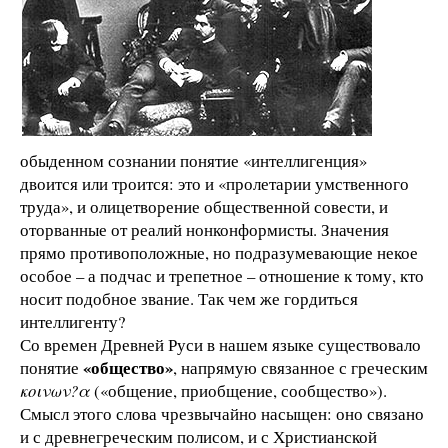
обыденном сознании понятие «интеллигенция»
двоится или троится: это и «пролетарии умственного
труда», и олицетворение общественной совести, и
оторванные от реалий нонконформисты. Значения
прямо противоположные, но подразумевающие некое
особое – а подчас и трепетное – отношение к тому, кто
носит подобное звание. Так чем же гордиться
интеллигенту?
Со времен Древней Руси в нашем языке существовало
«общество»
понятие
, напрямую связанное с греческим
κοινων?α
(«общение, приобщение, сообщество»).
Смысл этого слова чрезвычайно насыщен: оно связано
и с древнегреческим полисом, и с Христианской