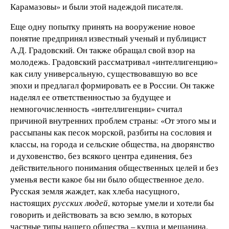
Карамазовы» и были этой надеждой писателя.
Еще одну попытку принять на вооружение новое
понятие предпринял известный ученый и публицист
А.Д. Градовский. Он также обращал свой взор на
молодежь. Градовский рассматривал «интеллигенцию»
как силу универсальную, существовавшую во все
эпохи и предлагал формировать ее в России. Он также
наделял ее ответственностью за будущее и
немногочисленность «интеллигенции» считал
причиной внутренних проблем страны: «От этого мы и
рассыпаны как песок морской, разбиты на сословия и
классы, на города и сельские общества, на дворянство
и духовенство, без всякого центра единения, без
действительного понимания общественных целей и без
уменья вести какое бы ни было общественное дело.
Русская земля жаждет, как хлеба насущного,
настоящих
русских людей
, которые умели и хотели бы
говорить и действовать за всю землю, в которых
частные типы нашего общества – купца и мещанина,