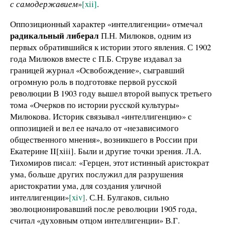
с самодержавием
»
[xii]
.
Оппозиционный характер «интеллигенции» отмечал
радикальный либерал
П.Н. Милюков, одним из
первых обратившийся к истории этого явления. С 1902
года Милюков вместе с П.Б. Струве издавал за
границей журнал «Освобождение», сыгравший
огромную роль в подготовке первой русской
революции В 1903 году вышел второй выпуск третьего
тома «Очерков по истории русской культуры»
Милюкова. Историк связывал «интеллигенцию» с
оппозицией и вел ее начало от «независимого
общественного мнения», возникшего в России при
Екатерине II[xiii]. Были и другие точки зрения. Л.А.
Тихомиров писал: «Герцен, этот истинный аристократ
ума, больше других послужил для разрушения
аристократии ума, для создания уличной
интеллигенции»
[xiv]
. С.Н. Булгаков, сильно
эволюционировавший после революции 1905 года,
считал «духовным отцом интеллигенции» В.Г.