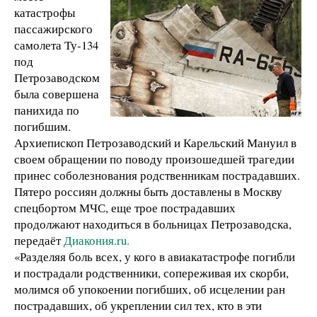
катастрофы
пассажирского
самолета Ту-134
под
Петрозаводском
была совершена
панихида по
погибшим.
Архиепископ Петрозаводский и Карельский Мануил в
своем обращении по поводу произошедшей трагедии
принес соболезнования родственникам пострадавших.
Пятеро россиян должны быть доставлены в Москву
спецбортом МЧС, еще трое пострадавших
продолжают находиться в больницах Петрозаводска,
передаёт
Диакония.ru.
«Разделяя боль всех, у кого в авиакатастрофе погибли
и пострадали родственники, сопереживая их скорби,
молимся об упокоении погибших, об исцелении ран
пострадавших, об укреплении сил тех, кто в эти