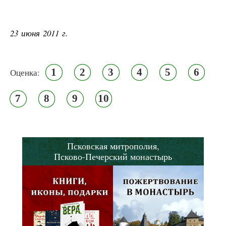
23 июня 2011 г.
1
2
3
4
5
6
Оценка:
7
8
9
10
Псковская митрополия,
Псково-Печерский монастырь