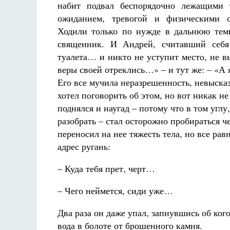
набит подвал беспорядочно лежащими 
ожиданием, тревогой и физическими с
Ходили только по нужде в дальнюю тем
священник. И Андрей, считавший себя
туалета… и никто не уступит место, не в
веры своей отреклись…» – и тут же: – «А я-
Его все мучила неразрешенность, невыска
хотел поговорить об этом, но вот никак не
поднялся и наугад – потому что в том угл
разобрать – стал осторожно пробираться ч
переносил на нее тяжесть тела, но все ра
адрес ругань:
– Куда тебя прет, черт…
– Чего неймется, сиди уже…
Два раза он даже упал, запнувшись об ког
вода в болоте от брошенного камня.