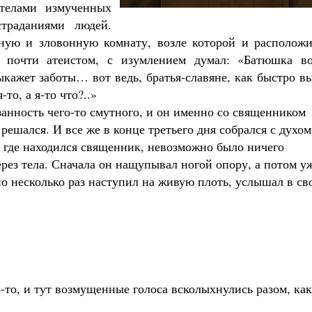
телами измученных
траданиями людей.
ную и зловонную комнату, возле которой и расположи
 почти атеистом, с изумлением думал: «Батюшка во
ыкажет заботы… вот ведь, братья-славяне, как быстро в
то, а я-то что?..»
занность чего-то смутного, и он именно со священником
 решался. И все же в конце третьего дня собрался с духом
у, где находился священник, невозможно было ничего
ерез тела. Сначала он нащупывал ногой опору, а потом у
вно несколько раз наступил на живую плоть, услышал в св
о-то, и тут возмущенные голоса всколыхнулись разом, как