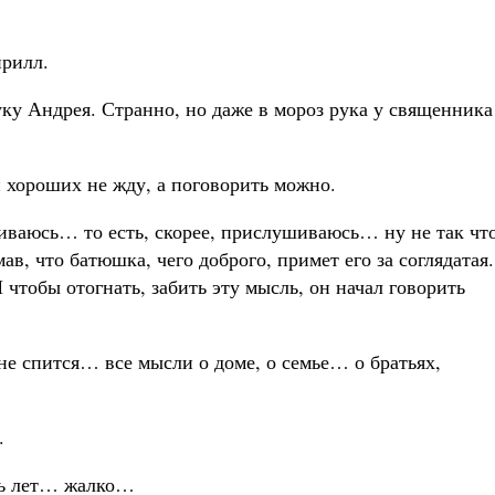
ирилл.
ку Андрея. Странно, но даже в мороз рука у священника
й хороших не жду, а поговорить можно.
риваюсь… то есть, скорее, прислушиваюсь… ну не так чт
ав, что батюшка, чего доброго, примет его за соглядатая.
 чтобы отогнать, забить эту мысль, он начал говорить
е спится… все мысли о доме, о семье… о братьях,
.
мь лет… жалко…