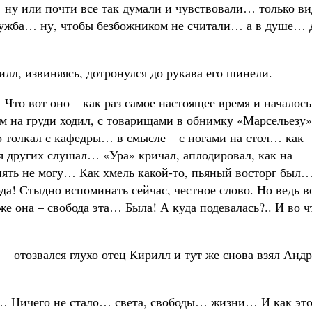
е… ну или почти все так думали и чувствовали… только ви
служба… ну, чтобы безбожником не считали… а в душе… 
илл, извиняясь, дотронулся до рукава его шинели.
… Что вот оно – как раз самое настоящее время и начало
м на груди ходил, с товарищами в обнимку «Марсельезу»
о толкал с кафедры… в смысле – с ногами на стол… как
 других слушал… «Ура» кричал, аплодировал, как на
онять не могу… Как хмель какой-то, пьяный восторг был
а! Стыдно вспоминать сейчас, честное слово. Но ведь в
же она – свобода эта… Была! А куда подевалась?.. И во ч
– отозвался глухо отец Кирилл и тут же снова взял Андр
о… Ничего не стало… света, свободы… жизни… И как эт