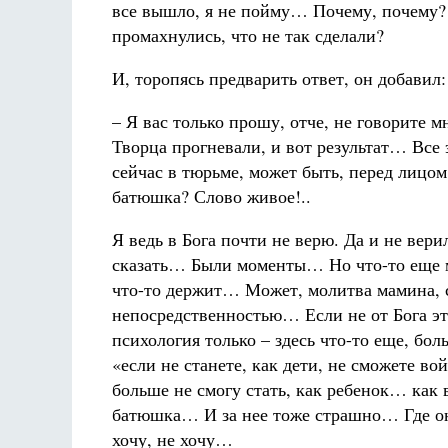
все вышло, я не пойму… Почему, почему?!
промахнулись, что не так сделали?
И, торопясь предварить ответ, он добавил:
– Я вас только прошу, отче, не говорите 
Творца прогневали, и вот результат… Все
сейчас в тюрьме, может быть, перед лицом
батюшка? Слово живое!..
Я ведь в Бога почти не верю. Да и не вери
сказать… Были моменты… Но что-то еще м
что-то держит… Может, молитва мамина, с
непосредственностью… Если не от Бога это
психология только – здесь что-то еще, б
«если не станете, как дети, не сможете в
больше не смогу стать, как ребенок… как
батюшка… И за нее тоже страшно… Где она
хочу, не хочу…