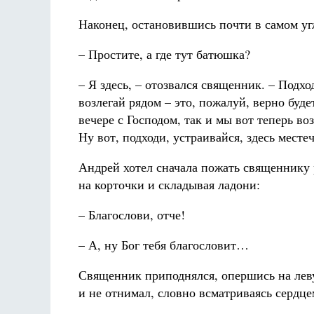
Наконец, остановившись почти в самом угл
– Простите, а где тут батюшка?
– Я здесь, – отозвался священник. – Подх
возлегай рядом – это, пожалуй, верно буд
вечере с Господом, так и мы вот теперь в
Ну вот, подходи, устраивайся, здесь местеч
Андрей хотел сначала пожать священнику 
на корточки и складывая ладони:
– Благослови, отче!
– А, ну Бог тебя благословит…
Священник приподнялся, опершись на леву
и не отнимал, словно всматриваясь сердцем