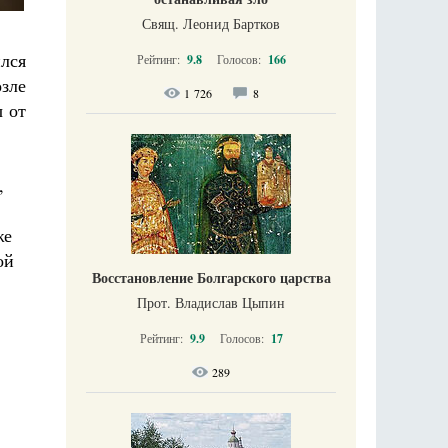
Свящ. Леонид Бартков
лся
Рейтинг:
9.8
Голосов:
166
зле
1 726
8
ы от
,
же
ой
Восстановление Болгарского царства
Прот. Владислав Цыпин
Рейтинг:
9.9
Голосов:
17
289