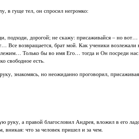
у, в гуще тел, он спросил негромко:
оди, подходи, дорогой; не скажу: присаживайся – но вот…
ет… Все возвращается, брат мой. Как ученики возлежали 
озлежим… Только бы во имя Его… тогда и Он посреди нас
ко свободное есть.
руку, знакомясь, но неожиданно проговорил, присаживая
ю руку, а правой благословил Андрея, вложил в его лад
, вникая: что за человек пришел и за чем.