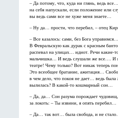
– Да потому, что, куда ни глянь, ведь вс
на себя напускали, если положение или 
вы ведь сами все не хуже меня знаете…
– Ну да… прости, что перебил, – отец Кир
– Все казалось: сами, без Бога управимся
В Февральскую как дурак с красным банто
распевал на улицах… идиот. Речи какие-т
мальчишка… И ведь слушали же все…. И я
театре! Чему только? Вот никак теперь п
Это всеобщее братание, ажитация… Свобод
в чем дело, что покоя не дает… ведь была 
вылилась? В какой-то кошмарный сон…
– Да, да… Сон разума порождает чудовищ, 
за локоть: – Ты извини, я опять перебил…
– Да… так вот… была свобода, и не стал