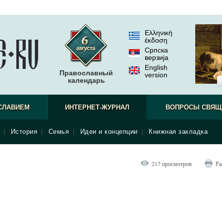
Ελληνική
έκδοση
Српска
верзиjа
English
Православный
version
календарь
СЛАВИЕМ
ИНТЕРНЕТ-ЖУРНАЛ
ВОПРОСЫ СВЯЩ
|
История
|
Семья
|
Идеи и концепции
|
Книжная закладка
217 просмотров
Ра