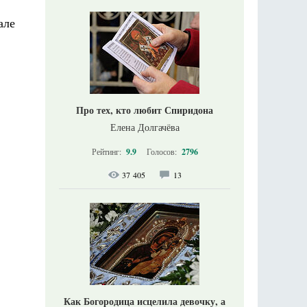
але
Про тех, кто любит Спиридона
Елена Долгачёва
Рейтинг:
9.9
Голосов:
2796
37 405
13
,
Как Богородица исцелила девочку, а