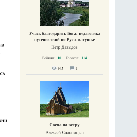
Учась благодарить Бога: педагогика
путешествий по Руси-матушке
на
Петр Давыдов
.
Рейтинг:
10
Голосов:
114
945
1
сь
они
Свеча на ветру
Алексей Солоницын