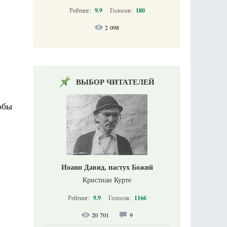
Рейтинг:
9.9
Голосов:
180
2 098
ВЫБОР ЧИТАТЕЛЕЙ
обы
Иоанн Давид, пастух Божий
Кристиан Курте
Рейтинг:
9.9
Голосов:
1166
20 701
9