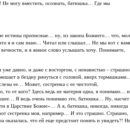
 Не могу вместить, осознать, батюшка… Где мы
мне истины прописные… ну, из закона Божиего… что, мол
 это я и сам знаю… Читал или слышал… Но мы вот с вам
 вечности, и я живое слово услышать хочу. Понимаете,
л уже давно, и даже с восторгом, с ненавистью – страшно
ешает в бездну ринуться с головой, вверх тормашками
лезы ее… Может, сестренка с ее чистотой,
, то от кого? Здесь ведь не материя одна, я понимаю… и
ольшее… Я ведь очень понимаю это, батюшка… Ну, насчет
ойти в Царствие Божие»… А я, батюшка, никогда, никогда
 вот сестренка моя, например… И это страшно. Страшно,
 оказалась, что ей еще предстоит понять и увидеть?! Н