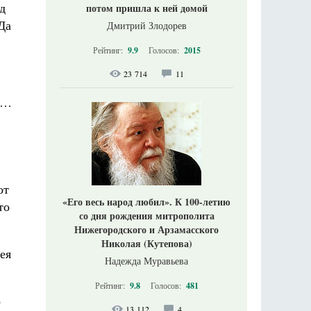
д
потом пришла к ней домой
Да
Дмитрий Злодорев
Рейтинг:
9.9
Голосов:
2015
23 714
11
сь…
…
от
«Его весь народ любил». К 100-летию
то
со дня рождения митрополита
Нижегородского и Арзамасского
Николая (Кутепова)
ея
Надежда Муравьева
Рейтинг:
9.8
Голосов:
481
о
13 112
4