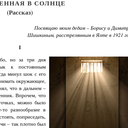
ЕННАЯ В СОЛНЦЕ
(Рассказ)
Посвящаю моим дедам – Борису и Димит
Шишкиным, расстрелянным в Ялте в 1921 го
1
або, но за три дня
вык к постоянным
гда минул шок с его
инимать окружающее,
ял, что в дальнем –
енник. Впрочем, что
рточках, можно было
е-то разнообразие в
тоять, поприседать,
ечи – так плотно был