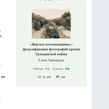
,
и
«Жертвы колчаковщины»:
фальсификация фотографий времен
Гражданской войны
Елена Чавчавадзе
…
Рейтинг:
9.1
Голосов:
856
 не
32 436
169
е