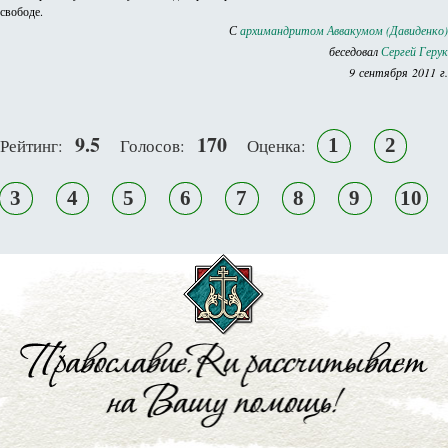
свободе.
С
архимандритом Аввакумом (Давиденко)
беседовал
Сергей Герук
9 сентября 2011 г.
9.5
170
1
2
Рейтинг:
Голосов:
Оценка:
3
4
5
6
7
8
9
10