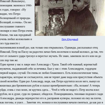
Николай (Ковальчук),
помощник эконома в 1980-
х годах, говорил: «Ну
видно, что Петро
болященький от природы.
Болящий, и очень». Он нес
послушание главного
звонаря и знал Петра очень
близко, так как юродивый
очень любил колокольню и
Петр Юродивый
лез туда вместе с
паломниками всякий раз, как только она открывалась. Однажды, рассказывал отец
Николай, Петр на Пасху на радостях начал бить молотком в малый колокол, да так, что
тот от сильного удара треснул и перестал звучать. Не знаю, заменили ли его или он до
сих пор там же.
Одно время у нас в лавре жил Александр с Урала. Такой себе важный, коренастый
мужичок, выдававший себя за печника. Был у нас с этим Александром, гордецом
первой марки, случай. Он очень не любил блаженного. Есть психологические типы,
характеры, которые не состыкуются, они не терпят даже вида или присутствия объекта
своей нелюбви. Один раз Александр, видя, как Петро крутится возле него, вынул из
кошелька два брежневских рубля и сказал пренебрежительно: «На, возьми! А теперь
уйди, сгинь с глаз моих, не крутись здесь… Чтоб я тебя не видел!» Петр молча взял
рубли, но в душе, судя по гримасе, обиделся. Поморщившись, тихонько подошел сзади
Александра, дважды перекрестил его и, расправив купюры, положил их ему на плечи,
как погоны, и ушел… Заметив это, монахи и послушники начали смеяться, да как раз в