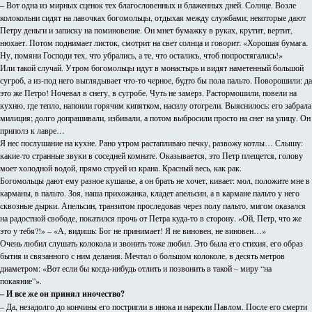
– Вот одна из мирных сценок тех благословенных и блаженных дней. Солнце. Возле
колокольни сидят на лавочках богомольцы, отдыхая между службами; некоторые дают
Петру деньги и записку на поминовение. Он мнет бумажку в руках, крутит, вертит,
нюхает. Потом поднимает листок, смотрит на свет солнца и говорит: «Хорошая бумага.
Ну, помяни Господи тех, что убрались, а те, что остались, чтоб попростягались!»
Или такой случай. Утром богомольцы идут в монастырь и видят наметенный большой
сугроб, а из-под него выглядывает что-то черное, будто бы пола пальто. Поворошили: да
это же Петро! Ночевал в снегу, в сугробе. Чуть не замерз. Растормошили, повели на
кухню, где тепло, напоили горячим кипятком, насилу отогрели. Выяснилось: его забрала
милиция; долго допрашивали, избивали, а потом выбросили просто на снег на улицу. Он
приполз к лавре…
Я нес послушание на кухне. Рано утром растапливаю печку, развожу котлы… Слышу:
какие-то странные звуки в соседней комнате. Оказывается, это Петр плещется, голову
моет холодной водой, прямо струей из крана. Красный весь, как рак.
Богомольцы дают ему разное кушанье, а он брать не хочет, кивает: мол, положите мне в
карманы, в пальто. Зоя, наша прихожанка, кладет апельсин, а в кармане пальто у него
сквозные дырки. Апельсин, транзитом проследовав через полу пальто, мигом оказался
на радостной свободе, покатился прочь от Петра куда-то в сторону. «Ой, Петр, что же
это у тебя?!» – «А, видишь: Бог не принимает! Я не виновен, не виновен…»
Очень любил слушать колокола и звонить тоже любил. Это была его стихия, его образ
бытия и связанного с ним делания. Мечтал о большом колоколе, в десять метров
диаметром: «Вот если бы когда-нибудь отлить и позвонить в такой – миру “на
покаяние”».
– И все же он принял иночество?
– Да, незадолго до кончины его постригли в инока и нарекли Павлом. После его смерти