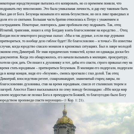
некоторые юродствующие пытались его копировать, но со временем поняли, что
подражать ему невозможно. Это была уникальная личность, и дар ему таковым быть
был дан от Бога. Безумцы называли его жизнь безумством, но он в лике праведных и
доля его со святыми. Большая часть братии относилась к Петру с уважением и
состраданием. Некоторые, повторюсь, даже пробовали ему подражать. Так, отец
Игнатий, трапезник, пошел к отцу Богдану взять благословение на юродство… Отец
Богдан после некоторого раздумья сказал: «Мы и так дурные, а если еще дурными
притворяться, то вообще дело гиблое будет! Не благословляю – и точка!» Но известны
случаи, когда юродство спасало монахов в кризисных ситуациях. Был в лавре молодой
эконом отец Димитрий. Не зная юридических тонкостей, купил он однажды доски без
документов. Когда это обнаружилось, его начали вызывать в милицию, прокуратуру,
хотели срок дать. Он пошел к духовнику и тот, дабы его спасти, строго приказал ему на
время стать юродивым – притвориться безумным. В милиции его подергали, подергали
да в конце концов, видя его «безумие», смеясь прогнали с глаз долой. Так отец
Димитрий, впоследствии регент, схиархимандрит, знаменитый старец лавры, по
благословению духовника, став на время юродивым, спасся от сталинских тюрем и
лагерей. Апостол Павел высказывался по сему поводу беспощадно: «Ибо когда мир
своею мудростью не познал Бога в премудрости Божией, то благоугодно было Богу
юродством проповеди спасти верующих» (1 Кор. 1: 21).