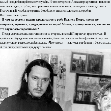
самый неподобающий момент службы. И что интересно: Александр крестится, поклоны
поясные кладет, а рубли, как пришитые воинские погоны, не падают с плеч, держатся.
Благочинный, чтобы прекратить безобразие, снял эти злосчастные рубли.
Вот такой был случай…
– В чем же состоял подвиг юродства этого раба Божиего Петра, кроме его
смирения, терпения, нужды, отказа от мира? Может, в прозорливости, как часто
это случалось с юродивыми?
– Перед усиливающимися гонениями со стороны властей Петр начал тревожиться. В
крайнем возбуждении, как «оглашенный», бегал по лавре и все бил фуфайкой по углам,
словно тушил разгорающийся пожар. «Что такое?» – недоумевали братия и богомольцы.
А это он предсказывал грядущее гонение.