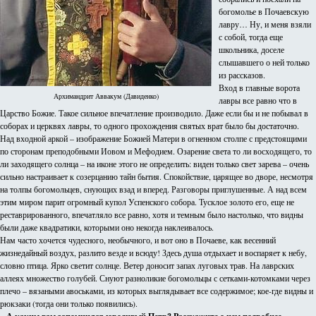
богомолье в Почаевскую
лавру… Ну, и меня взяли
с собой, тогда еще
школьника, доселе
слышавшего о ней только
из рассказов.
Вход в главные ворота
Архимандрит Аввакум (Давиденко)
лавры все равно что в
Царство Божие. Такое сильное впечатление производило. Даже если бы и не побывал в
соборах и церквях лавры, то одного прохождения святых врат было бы достаточно.
Над входной аркой – изображение Божией Матери в огненном столпе с предстоящими
по сторонам преподобными Иовом и Мефодием. Озарение света то ли восходящего, то
ли заходящего солнца – на иконе этого не определить: виден только свет зарева – очень
сильно настраивает к созерцанию тайн бытия. Спокойствие, царящее во дворе, несмотря
на толпы богомольцев, снующих взад и вперед. Разговоры приглушенные. А над всем
этим миром парит огромный купол Успенского собора. Тусклое золото его, еще не
реставрированного, впечатляло все равно, хотя и темным было настолько, что видны
были даже квадратики, которыми оно некогда наклеивалось.
Нам часто хочется чудесного, необычного, и вот оно в Почаеве, как весенний
жизнедайный воздух, разлито везде и всюду! Здесь душа отдыхает и воспаряет к небу,
словно птица. Ярко светит солнце. Ветер доносит запах луговых трав. На лаврских
аллеях множество голубей. Снуют разноликие богомольцы с сетками-котомками через
плечо – вязаными авоськами, из которых выглядывает все содержимое; кое-где видны и
рюкзаки (тогда они только появились).