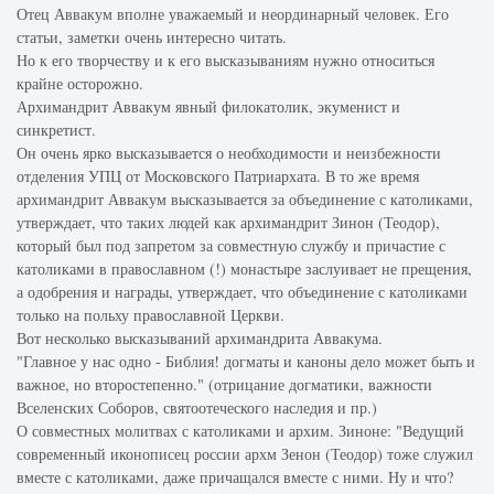
Отец Аввакум вполне уважаемый и неординарный человек. Его
статьи, заметки очень интересно читать.
Но к его творчеству и к его высказываниям нужно относиться
крайне осторожно.
Архимандрит Аввакум явный филокатолик, экуменист и
синкретист.
Он очень ярко высказывается о необходимости и неизбежности
отделения УПЦ от Московского Патриархата. В то же время
архимандрит Аввакум высказывается за объединение с католиками,
утверждает, что таких людей как архимандрит Зинон (Теодор),
который был под запретом за совместную службу и причастие с
католиками в православном (!) монастыре заслуивает не прещения,
а одобрения и награды, утверждает, что объединение с католиками
только на польху православной Церкви.
Вот несколько высказываний архимандрита Аввакума.
"Главное у нас одно - Библия! догматы и каноны дело может быть и
важное, но второстепенно." (отрицание догматики, важности
Вселенских Соборов, святоотеческого наследия и пр.)
О совместных молитвах с католиками и архим. Зиноне: "Ведущий
современный иконописец россии архм Зенон (Теодор) тоже служил
вместе с католиками, даже причащался вместе с ними. Ну и что?