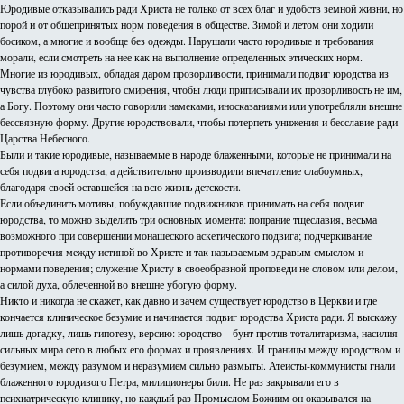
Юродивые отказывались ради Христа не только от всех благ и удобств земной жизни, но
порой и от общепринятых норм поведения в обществе. Зимой и летом они ходили
босиком, а многие и вообще без одежды. Нарушали часто юродивые и требования
морали, если смотреть на нее как на выполнение определенных этических норм.
Многие из юродивых, обладая даром прозорливости, принимали подвиг юродства из
чувства глубоко развитого смирения, чтобы люди приписывали их прозорливость не им,
а Богу. Поэтому они часто говорили намеками, иносказаниями или употребляли внешне
бессвязную форму. Другие юродствовали, чтобы потерпеть унижения и бесславие ради
Царства Небесного.
Были и такие юродивые, называемые в народе блаженными, которые не принимали на
себя подвига юродства, а действительно производили впечатление слабоумных,
благодаря своей оставшейся на всю жизнь детскости.
Если объединить мотивы, побуждавшие подвижников принимать на себя подвиг
юродства, то можно выделить три основных момента: попрание тщеславия, весьма
возможного при совершении монашеского аскетического подвига; подчеркивание
противоречия между истиной во Христе и так называемым здравым смыслом и
нормами поведения; служение Христу в своеобразной проповеди не словом или делом,
а силой духа, облеченной во внешне убогую форму.
Никто и никогда не скажет, как давно и зачем существует юродство в Церкви и где
кончается клиническое безумие и начинается подвиг юродства Христа ради. Я выскажу
лишь догадку, лишь гипотезу, версию: юродство – бунт против тоталитаризма, насилия
сильных мира сего в любых его формах и проявлениях. И границы между юродством и
безумием, между разумом и неразумием сильно размыты. Атеисты-коммунисты гнали
блаженного юродивого Петра, милиционеры били. Не раз закрывали его в
психиатрическую клинику, но каждый раз Промыслом Божиим он оказывался на