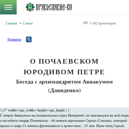
Главная
Статьи
5 082 просмотров
Нравится
О ПОЧАЕВСКОМ
ЮРОДИВОМ ПЕТРЕ
Беседа с архимандритом Аввакумом
(Давиденко)
'); //'" width='+pic_width+' height='+pic_height } }
С отцом Аввакумом мы познакомились через Интернет: он откликнулся на мой очерк
о последнем старце Почаевском – 90-летнем иеромонахе Сергии (Соломке), который
пришел в лавру 23-летним фронтовиком и провел там… 67 лет. Ныне отец Сергий,