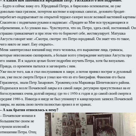
– А каким вам запомнился юродивый Петр? Расскажите о нем подробнее.
– Будто и сейчас вижу его. Юродивый Петро, в бирюзово-зеленоватом, но уже
довольно-таки грязном, потертом костюме и кирзовых сапогах, деловито бродит-
перебегает-подпрыгивает по открытой террасе-галерее возле великой настенной картины
Спасителя с поднятыми руками и надписью: «Придите ко Мне вси труждающиеся и
обременении, и Аз упокою вы». Чувствуется, что он, Петро, здесь свой, постоянный. Он
страшно гримасничает и при этом что-то бормочет себе, жестикулирует. Матушка
Августа говорит мне: «Смотри, смотри: это Петро юродивый. Он знает что-то такое,
чего никто не знает. Ему открыто».
Меня заинтересовал внешний вид этого человека, его выражение лица, гримасы,
которые невозможно скопировать, а больше всего утверждение матушки Августы про
его знания. И я задался целью более подробно изучить Петра, хотя бы визуально.
Правда, со временем пытался и заговорить с ним.
Уже после того, как я стал послушником в лавре, а потом принял постриг и духовный
сан, уже после смерти Петра я узнал кое-что из его биографии. Фамилия его была
Герасимчук, звали Петр Захарович. Уроженец села Маркивцы Шепетовского района.
Подвизался возле Почаевской лавры и в самой лавре, регулярно присутствовал на ее
богослужениях очень долгий период: где-то с 1950-х годов и до самой своей смерти в
средине 1980-х. Никогда и нигде не был упомянут в канцелярских записях Почаевской
лавры, но жизнь свою почти полностью провел в ее храмах.
– А как братия относилась к нему?
– Почаевские монахи в
большинстве своем не
строили иллюзий в
отношении Петра. Отец