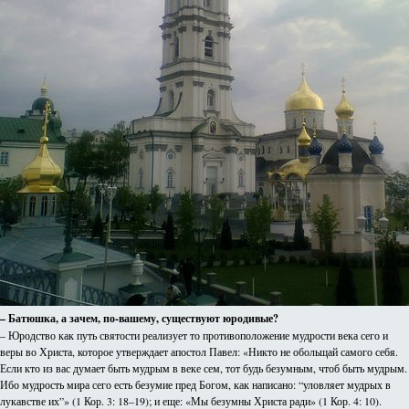
– Батюшка, а зачем, по-вашему, существуют юродивые?
– Юродство как путь святости реализует то противоположение мудрости века сего и
веры во Христа, которое утверждает апостол Павел: «Никто не обольщай самого себя.
Если кто из вас думает быть мудрым в веке сем, тот будь безумным, чтоб быть мудрым.
Ибо мудрость мира сего есть безумие пред Богом, как написано: “уловляет мудрых в
лукавстве их”» (1 Кор. 3: 18–19); и еще: «Мы безумны Христа ради» (1 Кор. 4: 10).