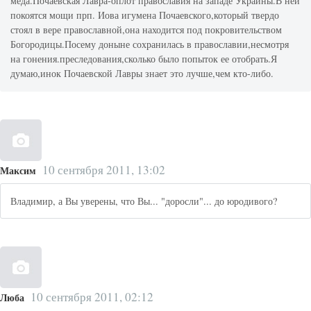
меда.Почаевская Лавра-оплот православия на западе Украины.В ней
покоятся мощи прп. Иова игумена Почаевского,который твердо
стоял в вере православной,она находится под покровительством
Богородицы.Посему доныне сохранилась в православии,несмотря
на гонения.преследования,сколько было попыток ее отобрать.Я
думаю,инок Почаевской Лавры знает это лучше,чем кто-либо.
10 сентября 2011, 13:02
Максим
Владимир, а Вы уверены, что Вы... "доросли"... до юродивого?
10 сентября 2011, 02:12
Люба