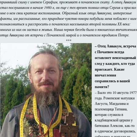
принявший схиму с именем Серафим, проживает в почаевском скиту. А отец Аввакум
стал послушником в начале 1980-х, он еще с тех времен помнил отца Сергия и прислал
мне о нем свои краткие воспоминания. Образный язык отца Аввакума, интересные
факты, им рассказанные, его природное чувство юмора побудили меня поближе с ним
познакомиться и расспросить о почаевских насельниках второй половины ХХ века:
многих из них он застал в живых. Наша первая беседа была о юношеских впечатлениях
отца Аввакума от встречи с Почаевской лаврой и о почаевском юродивом Петре.
***
– Отец Аввакум, встреча
с Почаевом всегда
оставляет неизгладимый
след у каждого, кто туда
приезжает. Какие
впечатления
сохранились в вашей
памяти?
– Было это 10 августа 1977
года. Роменские матушки
Августа, Магдалина и
псаломщица Татиана,
которая служила в
кладбищенской церкви у
батюшки Алексия, как-то
в одночасье договорились,
собрались и поехали на