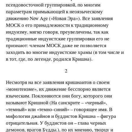
псевдовосточной группировкой, по многим
параметрам примыкающей к неоязыческому
движению New Age («Новая Эра»). Все заявления
МОСК о его принадлежности к традиционному
индуизму, мягко говоря, преувеличены, так как
традиционные индуистские группировки его не
признают: членам МОСК даже не позволяется
заходить во многие индуистские храмы (в том числе и
в тот, где, по легенде, родился Кришна).
2
Несмотря на все заявления кришнаитов о своем
«монотеизме», их движение бесспорно является
языческим. Поклоняются они богу, которого они
называют Кришной (На санскрите – «черный»,
«темный» или «темно-синий» – говорящее имя. В
мифологии джайнов и буддистов Кришна – фигура
отрицательная. У буддистов он – глава черных
демонов, врагов Будды.), по их мнению, творцу и