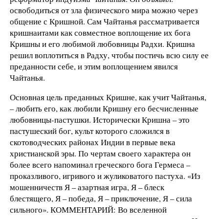
освободиться от зла физического мира можно через
общение с Кришной. Сам Чайтанья рассматривается
кришнаитами как совместное воплощение их бога
Кришны и его любимой любовницы Радхи. Кришна
решил воплотиться в Радху, чтобы постичь всю силу ее
преданности себе, и этим воплощением явился
Чайтанья.
Основная цель преданных Кришне, как учит Чайтанья,
– любить его, как любили Кришну его бесчисленные
любовницы-пастушки. Исторически Кришна – это
пастушеский бог, культ которого сложился в
скотоводческих районах Индии в первые века
христианской эры. По чертам своего характера он
более всего напоминал греческого бога Гермеса –
проказливого, игривого и жуликоватого пастуха. «Из
мошенничеств Я – азартная игра, Я – блеск
блестящего, Я – победа, Я – приключение, Я – сила
сильного». КОММЕНТАРИЙ: Во вселенной