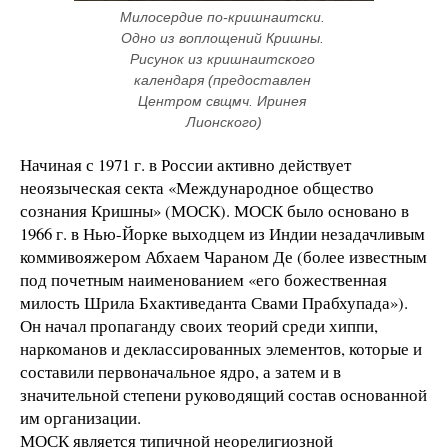
Милосердие по-кришнаитски. 
Одно из воплощений Кришны. 
Рисунок из кришнаитского 
календаря (предоставлен 
Центром свщмч. Иринея 
Лионского)
Начиная с 1971 г. в России активно действует
неоязыческая секта «Международное общество
сознания Кришны» (МОСК). МОСК было основано в
1966 г. в Нью-Йорке выходцем из Индии незадачливым
коммивояжером Абхаем Чараном Де (более известным
под почетным наименованием «его божественная
милость Шрила Бхактиведанта Свами Прабхупада»).
Он начал пропаганду своих теорий среди хиппи,
наркоманов и деклассированных элементов, которые и
составили первоначальное ядро, а затем и в
значительной степени руководящий состав основанной
им организации.
МОСК является типичной неорелигиозной