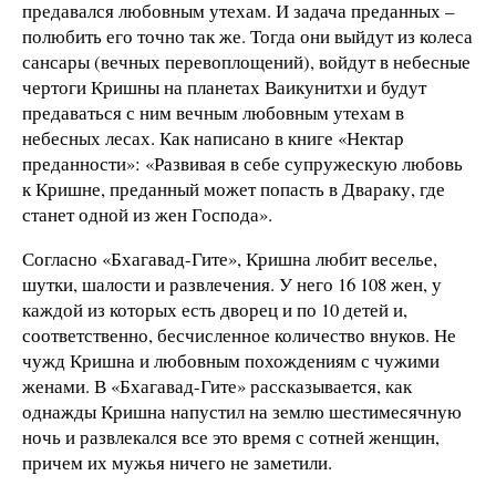
предавался любовным утехам. И задача преданных –
полюбить его точно так же. Тогда они выйдут из колеса
сансары (вечных перевоплощений), войдут в небесные
чертоги Кришны на планетах Ваикунитхи и будут
предаваться с ним вечным любовным утехам в
небесных лесах. Как написано в книге «Нектар
преданности»: «Развивая в себе супружескую любовь
к Кришне, преданный может попасть в Двараку, где
станет одной из жен Господа».
Согласно «Бхагавад-Гите», Кришна любит веселье,
шутки, шалости и развлечения. У него 16 108 жен, у
каждой из которых есть дворец и по 10 детей и,
соответственно, бесчисленное количество внуков. Не
чужд Кришна и любовным похождениям с чужими
женами. В «Бхагавад-Гите» рассказывается, как
однажды Кришна напустил на землю шестимесячную
ночь и развлекался все это время с сотней женщин,
причем их мужья ничего не заметили.