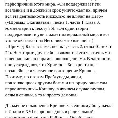
первопричине этого мира. «Он поддерживает эти
вселенные и в должный срок уничтожает их, причем
вся эта деятельность нисколько не влияет на Него»
(«Шримад-Бхагаватам», песнь 1, часть 1, глава 3,
комментарий к тексту 36). «Он один творит,
поддерживает и уничтожает материальный мир, и все
это не оказывает на Него никакого влияния» (
«Шримад-Бхагаватам», песнь 1, часть 2, глава 10, текст
24). Некоторые другие боги являются его частичными
и неполными аватарами – воплощениями. В частности,
они утверждают, что Христос – Бог христиан, –
позднейшее и частичное воплощение Кришны.
Поэтому, по словам Прабхупады, люди,
поклоняющиеся другим богам и игнорирующие сам
первоисточник – Кришну, в лучшем случае глупцы,
ослы и свиньи, а то и просто демоны.
Движение поклонения Кришне как единому богу начал
в Индии в XVI в. проповедник и радикальный
реформатор индуизма Чайтанья. Он объявил: