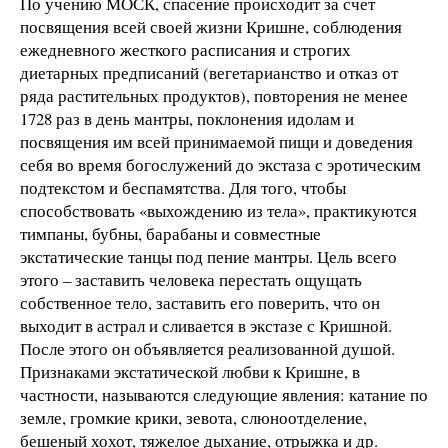
По учению МОСК, спасение происходит за счет
посвящения всей своей жизни Кришне, соблюдения
ежедневного жесткого расписания и строгих
диетарных предписаний (вегетарианство и отказ от
ряда растительных продуктов), повторения не менее
1728 раз в день мантры, поклонения идолам и
посвящения им всей принимаемой пищи и доведения
себя во время богослужений до экстаза с эротическим
подтекстом и беспамятства. Для того, чтобы
способствовать «выхождению из тела», практикуются
тимпаны, бубны, барабаны и совместные
экстатические танцы под пение мантры. Цель всего
этого – заставить человека перестать ощущать
собственное тело, заставить его поверить, что он
выходит в астрал и сливается в экстазе с Кришной.
После этого он объявляется реализованной душой.
Признаками экстатической любви к Кришне, в
частности, называются следующие явления: катание по
земле, громкие крики, зевота, слюноотделение,
бешеный хохот, тяжелое дыхание, отрыжка и др.