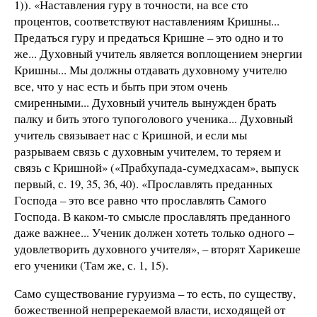
1)). «Наставления гуру в точности, на все сто
процентов, соответствуют наставлениям Кришны...
Предаться гуру и предаться Кришне – это одно и то
же... Духовный учитель является воплощением энергии
Кришны... Мы должны отдавать духовному учителю
все, что у нас есть и быть при этом очень
смиренными... Духовный учитель вынужден брать
палку и бить этого тупоголового ученика... Духовный
учитель связывает нас с Кришной, и если мы
разрываем связь с духовным учителем, то теряем и
связь с Кришной» («Прабхупада-сумедхасам», выпуск
первый, с. 19, 35, 36, 40). «Прославлять преданных
Господа – это все равно что прославлять Самого
Господа. В каком-то смысле прославлять преданного
даже важнее... Ученик должен хотеть только одного –
удовлетворить духовного учителя», – вторят Харикеше
его ученики (Там же, с. 1, 15).
Само существование гуруизма – то есть, по существу,
божественной непререкаемой власти, исходящей от