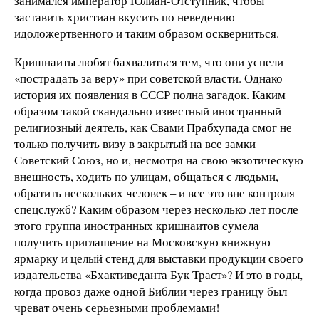
занимался император Юлиан-Отступник, чтобы
заставить христиан вкусить по неведению
идоложертвенного и таким образом оскверниться.
Кришнаиты любят бахвалиться тем, что они успели
«пострадать за веру» при советской власти. Однако
история их появления в СССР полна загадок. Каким
образом такой скандально известный иностранный
религиозный деятель, как Свами Прабхупада смог не
только получить визу в закрытый на все замки
Советский Союз, но и, несмотря на свою экзотическую
внешность, ходить по улицам, общаться с людьми,
обратить нескольких человек – и все это вне контроля
спецслужб? Каким образом через несколько лет после
этого группа иностранных кришнаитов сумела
получить приглашение на Московскую книжную
ярмарку и целый стенд для выставки продукции своего
издательства «Бхактиведанта Бук Траст»? И это в годы,
когда провоз даже одной Библии через границу был
чреват очень серьезными проблемами!