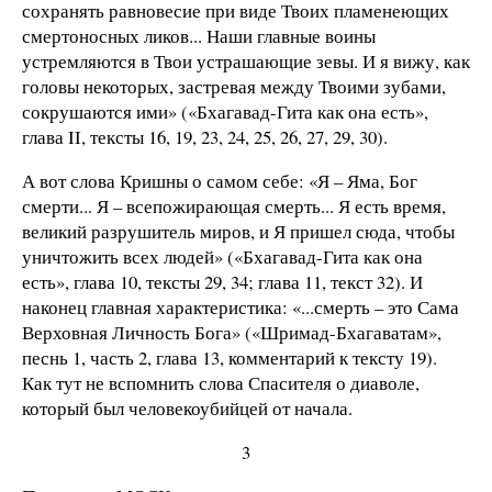
сохранять равновесие при виде Твоих пламенеющих
смертоносных ликов... Наши главные воины
устремляются в Твои устрашающие зевы. И я вижу, как
головы некоторых, застревая между Твоими зубами,
сокрушаются ими» («Бхагавад-Гита как она есть»,
глава II, тексты 16, 19, 23, 24, 25, 26, 27, 29, 30).
А вот слова Кришны о самом себе: «Я – Яма, Бог
смерти... Я – всепожирающая смерть... Я есть время,
великий разрушитель миров, и Я пришел сюда, чтобы
уничтожить всех людей» («Бхагавад-Гита как она
есть», глава 10, тексты 29, 34; глава 11, текст 32). И
наконец главная характеристика: «...смерть – это Сама
Верховная Личность Бога» («Шримад-Бхагаватам»,
песнь 1, часть 2, глава 13, комментарий к тексту 19).
Как тут не вспомнить слова Спасителя о диаволе,
который был человекоубийцей от начала.
3