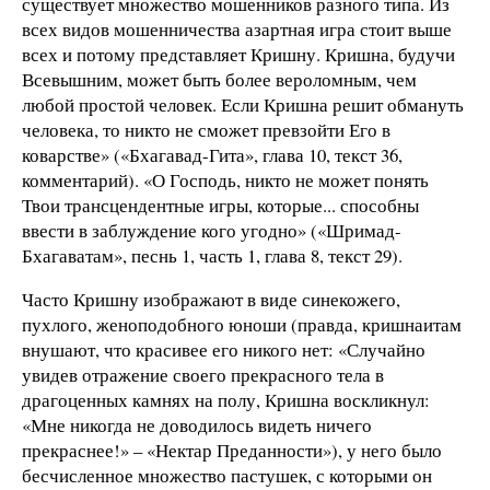
существует множество мошенников разного типа. Из
всех видов мошенничества азартная игра стоит выше
всех и потому представляет Кришну. Кришна, будучи
Всевышним, может быть более вероломным, чем
любой простой человек. Если Кришна решит обмануть
человека, то никто не сможет превзойти Его в
коварстве» («Бхагавад-Гита», глава 10, текст 36,
комментарий). «О Господь, никто не может понять
Твои трансцендентные игры, которые... способны
ввести в заблуждение кого угодно» («Шримад-
Бхагаватам», песнь 1, часть 1, глава 8, текст 29).
Часто Кришну изображают в виде синекожего,
пухлого, женоподобного юноши (правда, кришнаитам
внушают, что красивее его никого нет: «Случайно
увидев отражение своего прекрасного тела в
драгоценных камнях на полу, Кришна воскликнул:
«Мне никогда не доводилось видеть ничего
прекраснее!» – «Нектар Преданности»), у него было
бесчисленное множество пастушек, с которыми он