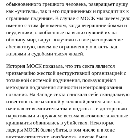
обыкновенного грешного человека, развращает душу
как «учителя», так и его подчиненных и приводит их к
страшным падениям. В случае с МОСК мы имеем дело
именно с этим феноменом, когда вчерашние бомжи и
неудачники, озлобленные на выпихнувший их на
обочину мир, вдруг получили в свое распоряжение
абсолютную, ничем не ограниченную власть над
жизнями и судьбами тысяч людей.
История МОСК показала, что эта секта является
чрезвычайно жесткой деструктивной организацией с
тотальной системой подчинения, пользующейся
методами подавления личности и контролирования
сознания. На Западе секта снискала себе скандальную
известность незаконной уголовной деятельностью,
начиная от вымогательства и подлога – и до торговли
наркотиками и оружием; весьма высокопоставленные
кришнаиты обвинялись в убийствах. Некоторые
лидеры МОСК были убиты, в том числе и в ходе
внутрисектантских «разборок», другие были