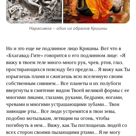
Нарасимха – один из образов Кришны
Но и это еще не подлинное лицо Кришны. Вот что в
«Бхагавад-Гите» говорится о его подлинном лице: «Я
вижу в твоем теле много-много рук, чрев, ртов, глаз,
простирающихся повсюду без предела... Я вижу как Ты
изрыгаешь пламя и сжигаешь всю вселенную своим
собственным сиянием... Все планеты и их полубоги
ввергнуты в смятение видом Твоей великой формы с ее
многими ликами, глазами, руками, бедрами, ногами,
чревами и многими устрашающими зубами... Твои
зияющие рты... Все люди устремятся в твои зевы,
подобно мотылькам, летящим на огонь, чтобы
погибнуть в нем... Вижу, как Ты поглощаешь людей со
всех сторон своими пылающими ртами... Я не могу