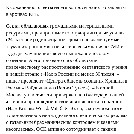
К сожалению, ответы на эти вопросы надолго закрыты
в архивах КГБ.
Секта, обладающая громадными материальными
ресурсами, предпринимает экстраординарные усилия
(24-часовое радиовещание, громко рекламируемые
«гуманитарные» миссии, активная кампания в СМИ и
т.д.) для улучшения своего имиджа в массовом
сознании. А это призвано способствовать
повсеместному распространению сектантского учения
в нашей стране («Нас в России не менее 30 тысяч, –
пишет президент «Центра обществ сознания Кришны в
России» Вайдьянанда (Вадим Тунеев). – В одной
Москве у нас тысячи приверженцев благодаря нашей
активной проповеднической деятельности на радио»
(Hare Krishna World. Vol. 6, № 3).) и, в конечном итоге,
установлению в ней «идеального ведического» режима
с тотальным брахманическим контролем и казнями
несогласных. ОСК активно сотрудничает с такими