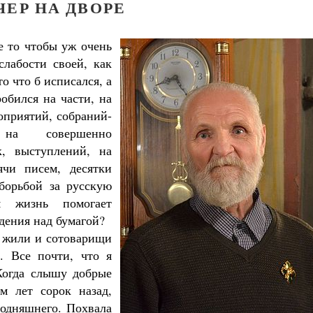
ЧЕР НА ДВОРЕ
е то чтобы уж очень
слабости своей, как
о что б исписался, а
робился на части, на
оприятий, собраний-
в, на совершенно
к, выступлений, на
ячи писем, десятки
 борьбой за русскую
я жизнь помогает
дения над бумагой?
, жили и сотоварищи
. Все почти, что я
 Когда слышу добрые
ом лет сорок назад,
егодняшнего. Похвала