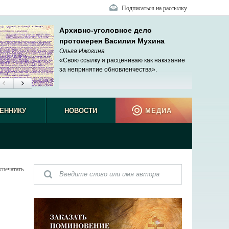
Подписаться на рассылку
Архивно-уголовное дело
протоиерея Василия Мухина
Ольга Ижогина
«Свою ссылку я расцениваю как наказание
за непринятие обновленчества».
ЕННИКУ
НОВОСТИ
МЕДИА
спечатать