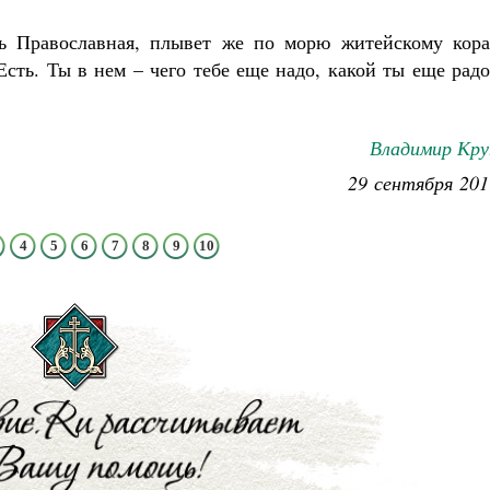
ь Православная, плывет же по морю житейскому кора
Есть. Ты в нем – чего тебе еще надо, какой ты еще рад
Владимир Кру
29 сентября 201
4
5
6
7
8
9
10