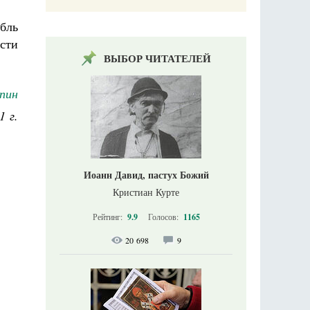
бль
ости
ВЫБОР ЧИТАТЕЛЕЙ
пин
1 г.
Иоанн Давид, пастух Божий
Кристиан Курте
Рейтинг:
9.9
Голосов:
1165
20 698
9