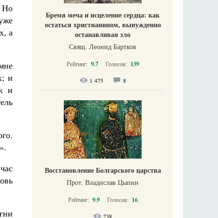
. Но
Бремя меча и исцеление сердца: как
уже
остаться христианином, вынужденно
х, а
останавливая зло
Свящ. Леонид Бартков
мне
Рейтинг:
9.7
Голосов:
139
; и
1 475
8
ж и
тель
ого.
».
йчас
Восстановление Болгарского царства
ковь
Прот. Владислав Цыпин
Рейтинг:
9.9
Голосов:
16
гни
238