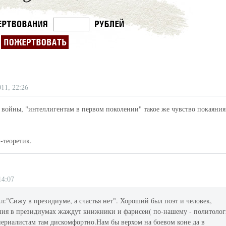
011, 22:26
 войны, "интеллигентам в первом поколении" такое же чувство покаяния
-теоретик.
14:07
л:"Сижу в президиуме, а счастья нет". Хороший был поэт и человек,
ания в президиумах жаждут книжники и фарисеи( по-нашему - политоло
периалистам там дискомфортно.Нам бы верхом на боевом коне да в