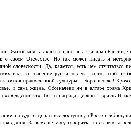
ние. Жизнь моя так крепко срослась с жизнью России, ч
к о своем Отечестве. Но так может писать и историк
щной словесности. Да, кажется, есть чем отчитаться п
ких вод, за спасение русского леса, за то, чтоб не б
вание основ православной культуры… Боролись же! Крох
ровье, и сама жизнь. Обозначено же в алтаре храма Хр
л возрождение его. Вот и награда Церкви – орден. И м
ание и труды отцов, и все доступно, а Россия гибнет, н
оправдания. За всех не могу говорить, но аз зело и ве