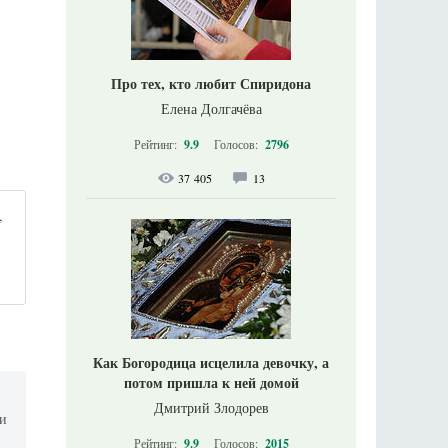
Про тех, кто любит Спиридона
Елена Долгачёва
Рейтинг:
9.9
Голосов:
2796
37 405
13
,
Как Богородица исцелила девочку, а
потом пришла к ней домой
Дмитрий Злодорев
ги
Рейтинг:
9.9
Голосов:
2015