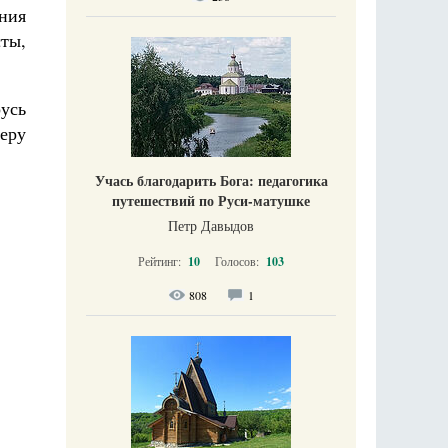
ания
сты,
усь
деру
Учась благодарить Бога: педагогика
путешествий по Руси-матушке
Петр Давыдов
Рейтинг:
10
Голосов:
103
808
1