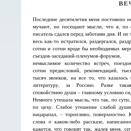
ВЕ
Последние десятилетия меня постоянно н
мучают, но посещают мысли, что я, по 
писатель сдался перед заботами дня. И не т
весь как-то истратился, раздергался, разд
сотни и сотни вроде бы необходимых мер
съездов-заседаний-пленумов-форумо
немыслимое количество встреч, поездо
сотни предисловий, рекомендаций, тыс
тысяч звонков, на все то, что казалось
литературу, за Россию. Разве така
спокойствию души – главному условию си
Немного утешала мысль, что так, по сути
по цеху. Слабое утешение слабой души
нацарапал, – торопливо, поверхностно.
слова о каком-либо рассказе, написанн
кажется, что говорят так, жалея меня, с