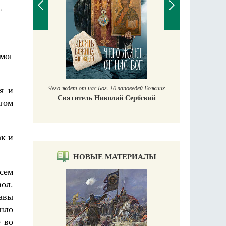
u
П
 мог
Е
аучись у
Чего ждет от нас Бог. 10 заповедей Божиих
я и
Святитель Николай Сербский
том
ак и
НОВЫЕ МАТЕРИАЛЫ
всем
ол.
лавы
ошло
е во