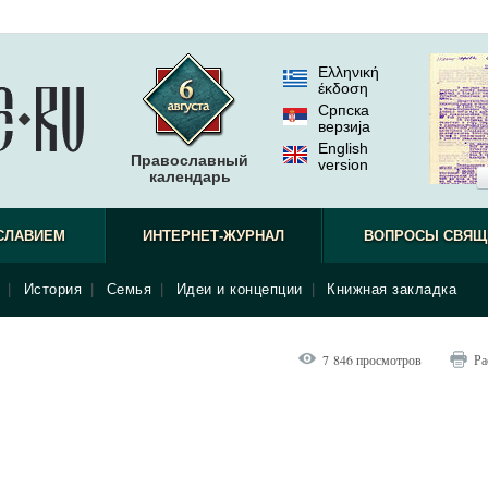
Ελληνική
έκδοση
Српска
верзиjа
English
Православный
version
календарь
СЛАВИЕМ
ИНТЕРНЕТ-ЖУРНАЛ
ВОПРОСЫ СВЯЩ
|
История
|
Семья
|
Идеи и концепции
|
Книжная закладка
7 846 просмотров
Ра