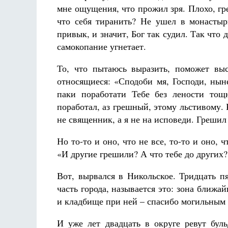
мне ощущения, что прожил зря. Плохо, гр
что себя тиранить? Не ушел в монастыр
привык, и значит, Бог так судил. Так что
самокопание угнетает.
То, что пытаюсь выразить, поможет выс
относящиеся: «Сподоби мя, Господи, нын
паки поработати Тебе без лености тощ
поработал, аз грешный, этому льстивому. К
не священник, а я не на исповеди. Грешил 
Но то-то и оно, что не все, то-то и оно, 
«И другие грешили? А что тебе до других?
Вот, вырвался в Никольское. Тридцать пя
часть города, называется это: зона ближ
и кладбище при ней – спасибо могильным 
И уже лет двадцать в округе ревут буль