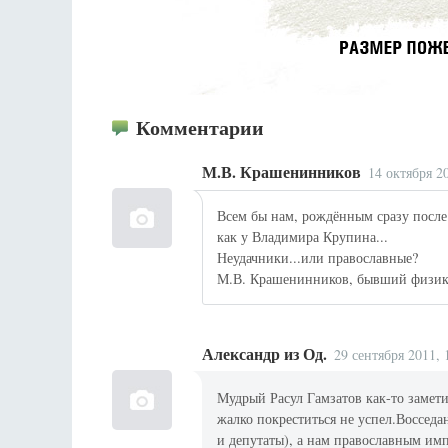
Комментарии
М.В. Крашенинников
14 октября 2
Всем бы нам, рождённым сразу после
как у Владимира Крупина...
Неудачники...или православные?
М.В. Крашенинников, бывший физик
Александр из Од.
29 сентября 2011, 
Мудрый Расул Гамзатов как-то замети
жалко покреститься не успел.Воссед
и депутаты), а нам православным им