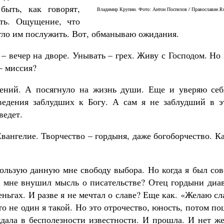
быть, как говорят,
Владимир Крупин. Фото: Антон Поспелов / Православие.R
сть. Ощущение, что
огло им послужить. Вот, обманываю ожидания.
 – вечер на дворе. Унывать – грех. Живу с Господом. Но
– миссия?
Великомученик Георгий Победоносец. Н
святого
Роман Котов
дений. А посягнуло на жизнь души. Еще и уверяю себ
Как найти своё место в жизни
Кирилл Мурышев
иведения заблудших к Богу. А сам я не заблудший в э
ведет.
Евангелие. Творчество – гордыня, даже богоборчество. К
пользую данную мне свободу выбора. Но когда я был со
е мне внушил мысль о писательстве? Отец гордыни диав
еньгах. И разве я не мечтал о славе? Еще как. «Желаю с
то не один я такой. Но это отрочество, юность, потом п
ждала в бесполезности известности. И прошла. И нет ж