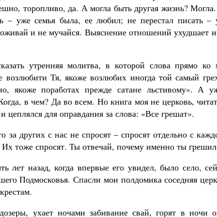
ешно, торопливо, да. А могла быть другая жизнь? Могла
ь – уже семья была, ее любил; не перестал писать – 
 доживай и не мучайся. Выяснение отношений ухудшает и
казать утренняя молитва, в которой слова прямо ко 
е возлюбити Тя, якоже возлюбих иногда той самый грех
но, якоже поработах прежде сатане льстивому». А у
огда, в чем? Да во всем. Но книга моя не церковь, чита
и цеплялся для оправдания за слова: «Все грешат».
что за других с нас не спросят – спросят отдельно с кажд
 Их тоже спросят. Ты отвечай, почему именно ты грешил
ть лет назад, когда впервые его увидел, было село, се
айшего Подмосковья. Спасли мои полдомика соседняя цер
крестам.
дозеры, ухает ночами забивание свай, горят в ночи о