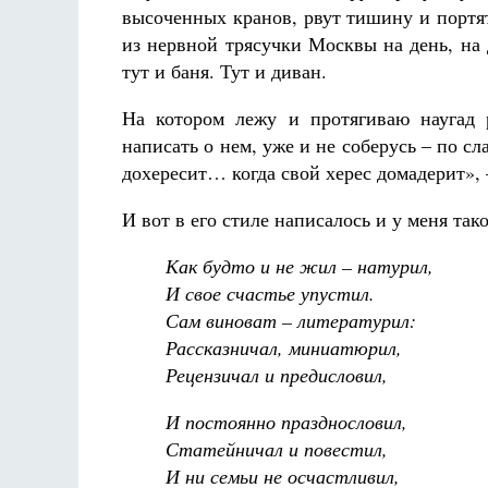
высоченных кранов, рвут тишину и портя
из нервной трясучки Москвы на день, на 
тут и баня. Тут и диван.
На котором лежу и протягиваю наугад 
написать о нем, уже и не соберусь – по с
дохересит… когда свой херес домадерит», 
И вот в его стиле написалось и у меня так
Как будто и не жил – натурил,
И свое счастье упустил.
Сам виноват – литературил:
Рассказничал, миниатюрил,
Рецензичал и предисловил,
И постоянно празднословил,
Статейничал и повестил,
И ни семьи не осчастливил,