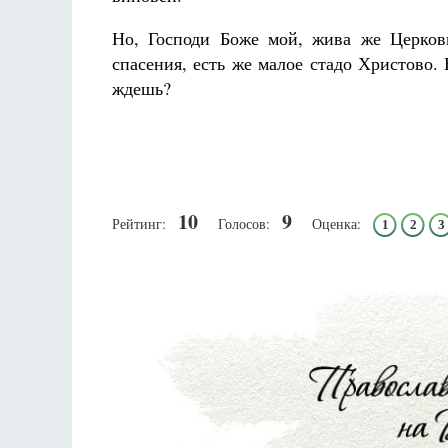
Но, Господи Боже мой, жива же Церков
спасения, есть же малое стадо Христово. 
ждешь?
10
9
Рейтинг:
Голосов:
Оценка:
1
2
3