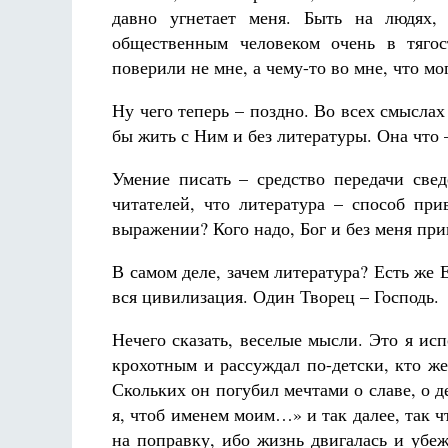
давно угнетает меня. Быть на людях, 
общественным человеком очень в тяго
поверили не мне, а чему-то во мне, что м
Ну чего теперь – поздно. Во всех смыслах
бы жить с Ним и без литературы. Она что 
Разлуки не будет
Фредерика де Грааф
Умение писать – средство передачи све
читателей, что литература – способ пр
выражении? Кого надо, Бог и без меня при
В самом деле, зачем литература? Есть же 
вся цивилизация. Один Творец – Господь.
Нечего сказать, веселые мысли. Это я ис
крохотным и рассуждал по-детски, кто ж
Скольких он погубил мечтами о славе, о д
я, чтоб именем моим…» и так далее, так ч
на поправку, ибо жизнь двигалась и убе