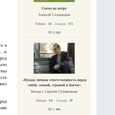
Свеча на ветру
Алексей Солоницын
Рейтинг:
10
Голосов:
172
2 029
то я
, и
еред
ыло
отны
иста
«Нужна личная ответственность перед
ожно
собой, семьей, страной и Богом»
Беседа с Сергеем Сельяновым
арод
Рейтинг:
9.6
Голосов:
59
льми
1 490