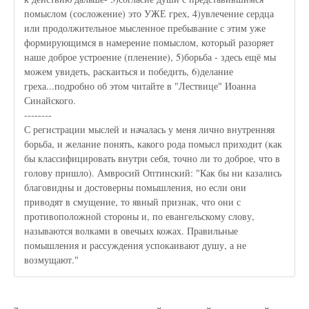
помыслом (сосложение) это УЖЕ грех, 4)увлечение сердца
или продолжительное мысленное пребывание с этим уже
формирующимся в намерение помыслом, который разоряет
наше доброе устроение (пленение), 5)борьба - здесь ещё мы
можем увидеть, раскаиться и победить, 6)делание
греха...подробно об этом читайте в "Лествице" Иоанна
Синайского.
--------
С регистрации мыслей и началась у меня лично внутренняя
борьба, и желание понять, какого рода помысл приходит (как
бы классифицировать внутри себя, точно ли то доброе, что в
голову пришло). Амвросий Оптинский: "Как бы ни казались
благовидны и достоверны помышления, но если они
приводят в смущение, то явный признак, что они с
противоположной стороны и, по евангельскому слову,
называются волками в овечьих кожах. Правильные
помышления и рассуждения успокаивают душу, а не
возмущают."