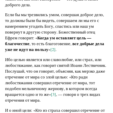
доброго дела.
Если бы мы трезвились умом, совершая доброе дело,
то должны были бы видеть, совершаем ли мы его с
намерением угодить Богу, спастись или наш ум
повернут в другую сторону. Божественный отец
Когда ум оставляет цель —
Ефрем говорит: «
благочестие
все добрые дела
, то есть благоговение,
уже не идут на пользу
»
[2]
.
Ибо целью является или славолюбие, или страх, или
любостяжание, как говорит святой Иоанн Лествичник.
Послушай, что он говорит, объясняя, как мерзко даже
отречение от мира со злой целью: «Кто ради
любостяжания совершил отречение от мира, тот
подобен мельничному жернову, в котором всегда
вращается одно и то же»
[3]
, — говоря о трех видах
отречения от мира.
И о иной цели: «Кто из страха совершил отречение от