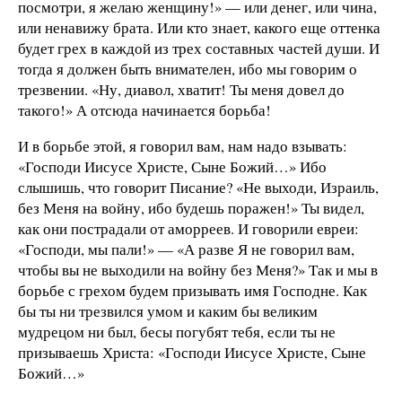
посмотри, я желаю женщину!» — или денег, или чина,
или ненавижу брата. Или кто знает, какого еще оттенка
будет грех в каждой из трех составных частей души. И
тогда я должен быть внимателен, ибо мы говорим о
трезвении. «Ну, диавол, хватит! Ты меня довел до
такого!» А отсюда начинается борьба!
И в борьбе этой, я говорил вам, нам надо взывать:
«Господи Иисусе Христе, Сыне Божий…» Ибо
слышишь, что говорит Писание? «Не выходи, Израиль,
без Меня на войну, ибо будешь поражен!» Ты видел,
как они пострадали от аморреев. И говорили евреи:
«Господи, мы пали!» — «А разве Я не говорил вам,
чтобы вы не выходили на войну без Меня?» Так и мы в
борьбе с грехом будем призывать имя Господне. Как
бы ты ни трезвился умом и каким бы великим
мудрецом ни был, бесы погубят тебя, если ты не
призываешь Христа: «Господи Иисусе Христе, Сыне
Божий…»