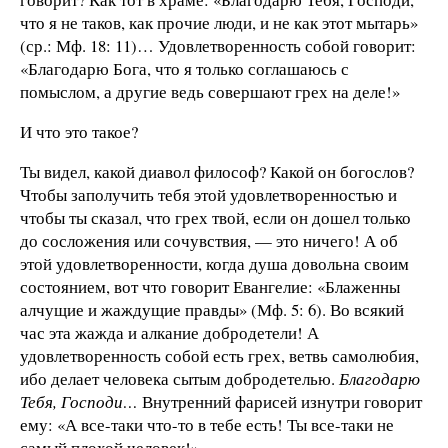
что я не таков, как прочие люди, и не как этот мытарь»
(ср.: Мф. 18: 11)… Удовлетворенность собой говорит:
«Благодарю Бога, что я только соглашаюсь с
помыслом, а другие ведь совершают грех на деле!»
И что это такое?
Ты видел, какой диавол философ? Какой он богослов?
Чтобы заполучить тебя этой удовлетворенностью и
чтобы ты сказал, что грех твой, если он дошел только
до сосложения или сочувствия, — это ничего! А об
этой удовлетворенности, когда душа довольна своим
состоянием, вот что говорит Евангелие: «Блаженны
алчущие и жаждущие правды» (Мф. 5: 6). Во всякий
час эта жажда и алкание добродетели! А
удовлетворенность собой есть грех, ветвь самолюбия,
ибо делает человека сытым добродетелью.
Благодарю
Тебя, Господи…
Внутренний фарисей изнутри говорит
ему: «А все-таки что-то в тебе есть! Ты все-таки не
самый плохой человек!»