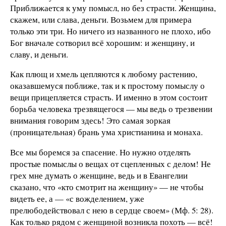
Приближается к уму помысл, но без страсти. Женщина,
скажем, или слава, деньги. Возьмем для примера
только эти три. Но ничего из названного не плохо, ибо
Бог вначале сотворил всё хорошим: и женщину, и
славу, и деньги.
Как плющ и хмель цепляются к любому растению,
оказавшемуся поближе, так и к простому помыслу о
вещи прицепляется страсть. И именно в этом состоит
борьба человека трезвящегося — мы ведь о трезвении
внимания говорим здесь! Это самая зоркая
(проницательная) брань ума христианина и монаха.
Все мы боремся за спасение. Но нужно отделять
простые помыслы о вещах от сцепленных с делом! Не
грех мне думать о женщине, ведь и в Евангелии
сказано, что «кто смотрит на женщину» — не чтобы
видеть ее, а — «с вожделением, уже
прелюбодействовал с нею в сердце своем» (Мф. 5: 28).
Как только рядом с женщиной возникла похоть — всё!