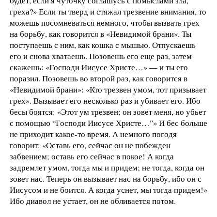
будет, если я чуточку соглашусь с помыслами зла,
греха?» Если ты тверд и стяжал трезвение внимания, то
можешь посомневаться немного, чтобы вызвать грех
на борьбу, как говорится в «Невидимой брани». Ты
поступаешь с ним, как кошка с мышью. Отпускаешь
его и снова хватаешь. Позовешь его еще раз, затем
скажешь: «Господи Иисусе Христе…» — и ты его
поразил. Позовешь во второй раз, как говорится в
«Невидимой брани»: «Кто трезвен умом, тот призывает
грех». Вызывает его несколько раз и убивает его. Ибо
бесы боятся: «Этот ум трезвен; он зовет меня, но убьет
с помощью “Господи Иисусе Христе…”» И бес больше
не приходит какое-то время. А немного погодя
говорит: «Оставь его, сейчас он не побежден
забвением; оставь его сейчас в покое! А когда
задремлет умом, тогда мы и придем; не тогда, когда он
зовет нас. Теперь он вызывает нас на борьбу, ибо он с
Иисусом и не боится. А когда уснет, мы тогда придем!»
Ибо диавол не устает, он не обливается потом.