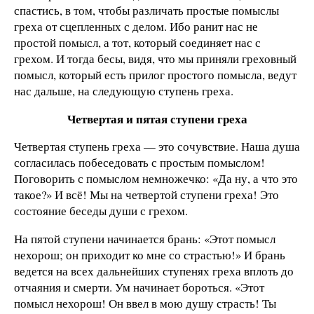
спастись, в том, чтобы различать простые помыслы
греха от сцепленных с делом. Ибо ранит нас не
простой помысл, а тот, который соединяет нас с
грехом. И тогда бесы, видя, что мы приняли греховный
помысл, который есть прилог простого помысла, ведут
нас дальше, на следующую ступень греха.
Четвертая и пятая ступени греха
Четвертая ступень греха — это сочувствие. Наша душа
согласилась побеседовать с простым помыслом!
Поговорить с помыслом немножечко: «Да ну, а что это
такое?» И всё! Мы на четвертой ступени греха! Это
состояние беседы души с грехом.
На пятой ступени начинается брань: «Этот помысл
нехорош; он приходит ко мне со страстью!» И брань
ведется на всех дальнейших ступенях греха вплоть до
отчаяния и смерти. Ум начинает бороться. «Этот
помысл нехорош! Он ввел в мою душу страсть! Ты