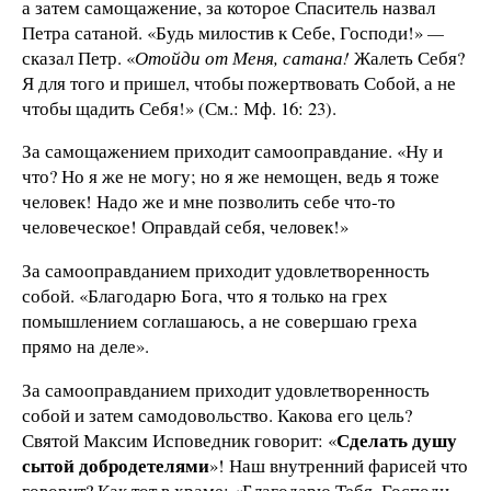
а затем самощажение, за которое Спаситель назвал
Петра сатаной. «Будь милостив к Себе, Господи!»
—
сказал Петр. «
Отойди от Меня, сатана!
Жалеть Себя?
Я для того и пришел, чтобы пожертвовать Собой, а не
чтобы щадить Себя!» (См.: Мф. 16: 23).
За самощажением приходит самооправдание. «Ну и
что? Но я же не могу; но я же немощен, ведь я тоже
человек! Надо же и мне позволить себе что-то
человеческое! Оправдай себя, человек!»
За самооправданием приходит удовлетворенность
собой. «Благодарю Бога, что я только на грех
помышлением соглашаюсь, а не совершаю греха
прямо на деле».
За самооправданием приходит удовлетворенность
собой и затем самодовольство. Какова его цель?
Сделать душу
Святой Максим Исповедник говорит: «
сытой добродетелями
»! Наш внутренний фарисей что
говорит? Как тот в храме: «Благодарю Тебя, Господи,