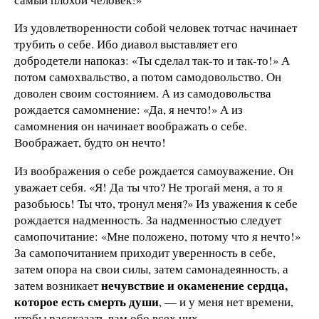
Из удовлетворенности собой человек тотчас начинает
трубить о себе. Ибо диавол выставляет его
добродетели напоказ: «Ты сделал так-то и так-то!» А
потом самохвальство, а потом самодовольство. Он
доволен своим состоянием. А из самодовольства
рождается самомнение: «Да, я нечто!» А из
самомнения он начинает воображать о себе.
Воображает, будто он нечто!
Из воображения о себе рождается самоуважение. Он
уважает себя. «Я! Да ты что? Не трогай меня, а то я
разобьюсь! Ты что, тронул меня?» Из уважения к себе
рождается надменность. За надменностью следует
самопочитание: «Мне положено, потому что я нечто!»
За самопочитанием приходит уверенность в себе,
затем опора на свои силы, затем самонадеянность, а
нечувствие и окаменение сердца,
затем возникает
которое есть смерть души
, — и у меня нет времени,
чтобы рассказать вам обо всех них.