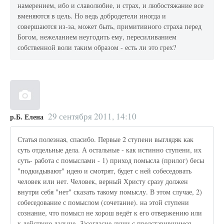
намерением, ибо и славолюбие, и страх, и любостяжание все
вменяются в цель. Но ведь добродетели иногда и
совершаются из-за, может быть, примитивного страха перед
Богом, нежеланием неугодить ему, пересиливанием
собственной воли таким образом - есть ли это грех?
29 сентября 2011, 14:10
р.Б. Елена
Статья полезная, спасибо. Первые 2 ступени выглядяк как
суть отдельные дела. А остальные - как истинно ступени, их
суть- работа с помыслами - 1) приход помысла (прилог) бесы
"подкидывают" идею и смотрят, будет с ней собеседовать
человек или нет. Человек, верный Христу сразу должен
внутри себя "нет" сказать такому помыслу. В этом случае, 2)
собеседование с помыслом (сочетание). на этой ступени
сознание, что помысл не хорош ведёт к его отвержению или
к действию дальше- 3)согласие души с представившимся