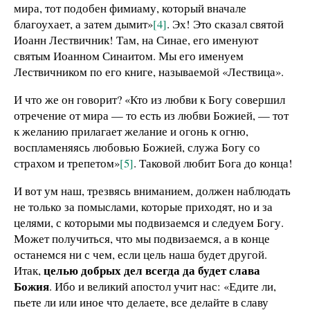
мира, тот подобен фимиаму, который вначале
благоухает, а затем дымит»
[4]
. Эх! Это сказал святой
Иоанн Лествичник! Там, на Синае, его именуют
святым Иоанном Синаитом. Мы его именуем
Лествичником по его книге, называемой «Лествица».
И что же он говорит? «Кто из любви к Богу совершил
отречение от мира — то есть из любви Божией, — тот
к желанию прилагает желание и огонь к огню,
воспламеняясь любовью Божией, служа Богу со
страхом и трепетом»
[5]
. Таковой любит Бога до конца!
И вот ум наш, трезвясь вниманием, должен наблюдать
не только за помыслами, которые приходят, но и за
целями, с которыми мы подвизаемся и следуем Богу.
Может получиться, что мы подвизаемся, а в конце
останемся ни с чем, если цель наша будет другой.
целью добрых дел всегда да будет слава
Итак,
Божия
. Ибо и великий апостол учит нас: «Едите ли,
пьете ли или иное что делаете, все делайте в славу