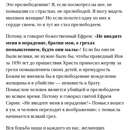
Это прелюбодеяние! Я, если посмотрел на нее, не
помышляя со страстью, не прелюбодей. Я могу видеть
миллион женщин! Но если похотел одну из них в
сердце своем, то я тут же стал прелюбодеем.
Не вводите
Потому и говорит божественный Ефрем: «
меня в нерадение, братия мои, о грехах
помышлением, будто они малы
»! Если бы они не
были велики, не нужно было бы, чтобы праведный Иов
за 1850 лет до пришествия Христа приносил жертву за
грехи помышлением своих детей, и премудрость
Божия не вменяла бы в прелюбодеяние вожделение
женщины и в убийство — ненависть к брату.
Помыслом человек является убийцей и прелюбодеем
во всякое время. Потому и говорил святой Ефрем
Сирин: «Не вводите меня в нерадение!» Помысл вошел
в ум, и человек переходит к воображению; с помысла
начинается всякий грех.
Вся борьба наша и каждого из нас, желающих