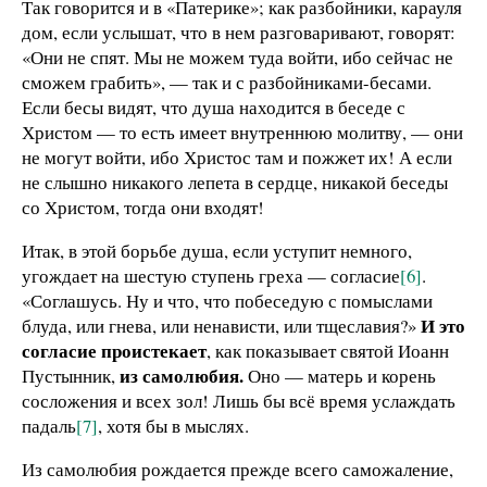
Так говорится и в «Патерике»; как разбойники, карауля
дом, если услышат, что в нем разговаривают, говорят:
«Они не спят. Мы не можем туда войти, ибо сейчас не
сможем грабить», — так и с разбойниками-бесами.
Если бесы видят, что душа находится в беседе с
Христом — то есть имеет внутреннюю молитву, — они
не могут войти, ибо Христос там и пожжет их! А если
не слышно никакого лепета в сердце, никакой беседы
со Христом, тогда они входят!
Итак, в этой борьбе душа, если уступит немного,
угождает на шестую ступень греха — согласие
[6]
.
«Соглашусь. Ну и что, что побеседую с помыслами
И это
блуда, или гнева, или ненависти, или тщеславия?»
согласие проистекает
, как показывает святой Иоанн
из самолюбия.
Пустынник,
Оно — матерь и корень
сосложения и всех зол! Лишь бы всё время услаждать
падаль
[7]
, хотя бы в мыслях.
Из самолюбия рождается прежде всего саможаление,