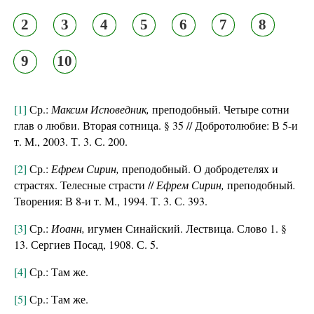
2
3
4
5
6
7
8
9
10
[1]
Ср.:
Максим Исповедник,
преподобный. Четыре сотни
глав о любви. Вторая сотница. § 35 // Добротолюбие: В 5-и
т. М., 2003. Т. 3. С. 200.
[2]
Ср.:
Ефрем Сирин,
преподобный. О добродетелях и
страстях. Телесные страсти //
Ефрем Сирин,
преподобный
.
Творения: В 8-и т. М., 1994. Т. 3. С. 393.
[3]
Ср.:
Иоанн,
игумен Синайский. Лествица. Слово 1. §
13. Сергиев Посад, 1908. С. 5.
[4]
Ср.: Там же.
[5]
Ср.: Там же.