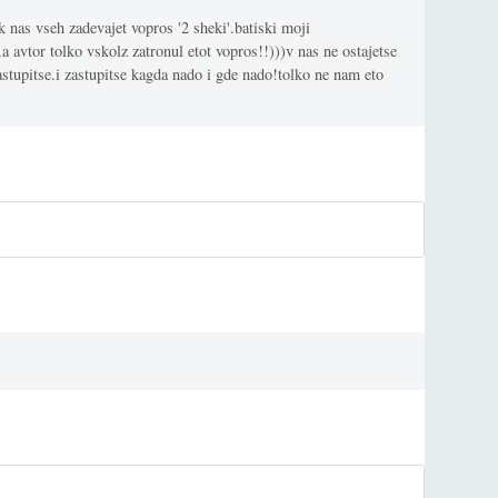
 nas vseh zadevajet vopros '2 sheki'.batiski moji
a avtor tolko vskolz zatronul etot vopros!!)))v nas ne ostajetse
stupitse.i zastupitse kagda nado i gde nado!tolko ne nam eto