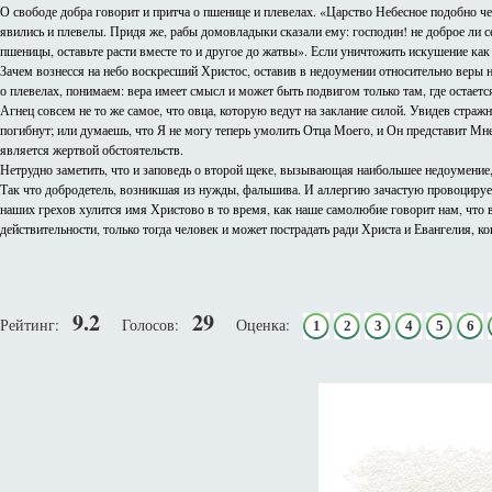
О свободе добра говорит и притча о пшенице и плевелах. «Царство Небесное подобно че
явились и плевелы. Придя же, рабы домовладыки сказали ему: господин! не доброе ли с
пшеницы, оставьте расти вместе то и другое до жатвы». Если уничтожить искушение как
Зачем вознесся на небо воскресший Христос, оставив в недоумении относительно веры 
о плевелах, понимаем: вера имеет смысл и может быть подвигом только там, где остает
Агнец совсем не то же самое, что овца, которую ведут на заклание силой. Увидев страж
погибнут; или думаешь, что Я не могу теперь умолить Отца Моего, и Он представит Мне
является жертвой обстоятельств.
Нетрудно заметить, что и заповедь о второй щеке, вызывающая наибольшее недоумение,
Так что добродетель, возникшая из нужды, фальшива. И аллергию зачастую провоцирует
наших грехов хулится имя Христово в то время, как наше самолюбие говорит нам, что в
действительности, только тогда человек и может пострадать ради Христа и Евангелия, ко
9.2
29
Рейтинг:
Голосов:
Оценка:
1
2
3
4
5
6