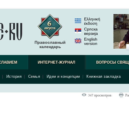
Ελληνική
έκδοση
Српска
верзиjа
English
Православный
version
календарь
СЛАВИЕМ
ИНТЕРНЕТ-ЖУРНАЛ
ВОПРОСЫ СВЯЩ
|
История
|
Семья
|
Идеи и концепции
|
Книжная закладка
347 просмотров
Ра