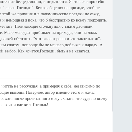
потеснит бесцеремонно, и огрызнется. Я это все ипро себя
он " спаси Господи". Бегаю общения на приходе, чтоб не
о этой же причине и в паломнические поездки не езжу,
я и немощная я пока, что б бесстрастно ко всему подходить.
и мечтать. Начинающие столкнуться с таким двойным
е. Мало молодых прибывает на приходы, они на ложь
дчивей объяснить "что такое хорошо и что такое плохо".
ым слогом, попроще бы не мешало,поближе к народу. А
 выбор. Как хочется,Господи, быть а не казаться.
 читать не рассуждая, а примеряя к себе, независимо по
ющие выводы. Наверное, автор именно этого и желал.
о, хотя после прочитанного могу сказать, что судя по всему
о - храни вас всех Господь!