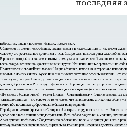
ПОСЛЕДНЯЯ 
небесах: так гнали и пророков, бывших прежде вас».
Обвинения и гонения, оскорбления, издевательства и насмешки. Кто из нас может сказ
человеку его растоптанное достоинство! Как быстро затягиваются раны самолюбия, есл
В рецепте, который мы желаем считать своим, указано чужое имя: блаженными названы т
всего раздражает именно крестик на нашей груди? Или наши личные грехи сами по себе
Происхождение европейской морали Ницше объяснял, исходя из интересного психологич
аналогов в других языках. Буквально оно означает состояние бессильной злобы. Это с
этом случае, говорит Ницше, утраченное достоинство восстанавливается за счет перео
делают добродетель. – Резюмирует философ. – Из равнодушия евнуха рождается идеал во
называется нежеланием мстить, может быть, даже прощением (ибо
они
не ведают, что тв
«Не выношу больше этого! – вопиет Ницше. – Скверный воздух! Эта мастерская, где ф
«антихристианина» – это совсем не то же самое, что и пришествие антихриста.
Эта
хула 
самих, ибо подлинная добродетель не бывает вынужденной.
Перебирая в памяти фрагменты Священной истории, нетрудно заметить, что Бог с самого
сделал эти плоды такими легкодоступными? Ведь забота родителей о малыше, начинающем
Адам призван пребывать с Создателем по собственной воле, а не принужден жить в раю 
потому появляется первый завет, виртуальная граница рая. Открывая доступ к Древу с