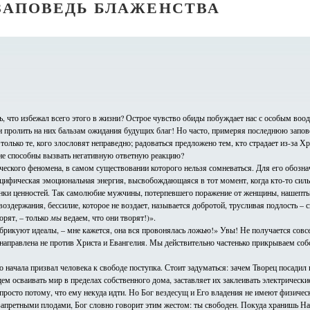
ЗАПОВЕДЬ БЛАЖЕНСТВА
ать, что избежал всего этого в жизни? Острое чувство обиды побуждает нас с особым в
и пролить на них бальзам ожидания будущих благ! Но часто, примеряя последнюю запов
олько те, кого злословят неправедно; радоваться предложено тем, кто страдает из-за Х
 не способны вызвать негативную ответную реакцию?
еского феномена, в самом существовании которого нельзя сомневаться. Для его обозн
пецифическая эмоциональная энергия, высвобождающаяся в тот момент, когда кто-то сил
ценки ценностей. Так самолюбие мужчины, потерпевшего поражение от женщины, нашептыв
здержания, бессилие, которое не воздает, называется добротой, трусливая подлость – 
орят, – только
мы
ведаем, что они творят!)».
абрикуют идеалы, – мне кажется, она вся провонялась ложью!» Увы! Не получается сов
направлена не против Христа и Евангелия. Мы действительно частенько прикрываем собс
 начала призвал человека к свободе поступка. Стоит задуматься: зачем Творец посадил 
 осваивать мир в пределах собственного дома, заставляет их заклеивать электрические 
просто потому, что ему некуда идти. Но Бог вездесущ и Его владения не имеют физическ
 запретными плодами, Бог словно говорит этим жестом: ты свободен. Покуда хранишь На