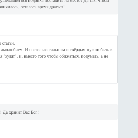
бушевавшегося подонка поставить на место? Да так, чтобы
кончилось, осталось время драться!
 статьи.
с самолюбием. И насколько сильным и твёрдым нужно быть в
я "хулят", и, вместо того чтобы обижаться, подумать, а не
! Да хранит Вас Бог!