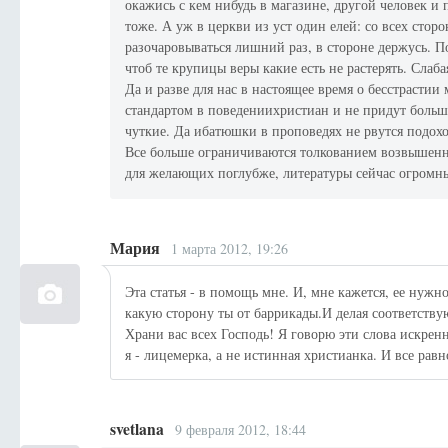
окажись с кем нибудь в магазине, другой человек и 
тоже. А уж в церкви из уст один елей: со всех стор
разочаровываться лишний раз, в стороне держусь. П
чтоб те крупицы веры какие есть не растерять. Слаба
Да и разве для нас в настоящее время о бесстрасти
стандартом в поведениихристиан и не придут больш
чуткие. Да ибатюшки в проповедях не рвутся подохо
Все больше ограничиваются толкованием возвышенн
для желающих поглубже, литературы сейчас огромный
Мария
1 марта 2012, 19:26
Эта статья - в помощь мне. И, мне кажется, ее нужно
какую сторону ты от баррикады.И делая соответству
Храни вас всех Господь! Я говорю эти слова искренн
я - лицемерка, а не истинная христианка. И все равн
svetlana
9 февраля 2012, 18:44