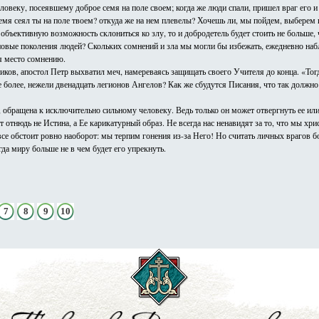
ловеку, посеявшему доброе семя на поле своем; когда же люди спали, пришел враг его и
емя сеял ты на поле твоем? откуда же на нем плевелы? Хочешь ли, мы пойдем, выберем и
 объективную возможность склониться ко злу, то и добродетель будет стоить не больше
новые поколения людей? Скольких сомнений и зла мы могли бы избежать, ежедневно наб
ся место сомнению.
ников, апостол Петр выхватил меч, намереваясь защищать своего Учителя до конца. «Тог
 более, нежели двенадцать легионов Ангелов? Как же сбудутся Писания, что так должно
 обращена к исключительно сильному человеку. Ведь только он может отвергнуть ее или
 отнюдь не Истина, а Ее карикатурный образ.
Не всегда нас ненавидят за то, что мы хри
се обстоит ровно наоборот: мы терпим гонения из-за Него!
Но считать личных врагов б
гда миру больше не в чем будет его упрекнуть.
7
8
9
10