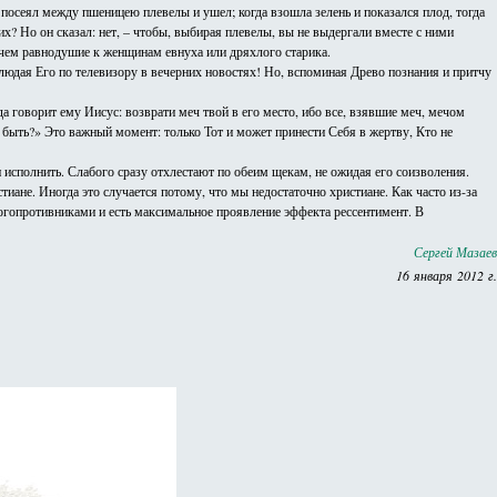
 посеял между пшеницею плевелы и ушел; когда взошла зелень и показался плод, тогда
х? Но он сказал: нет, – чтобы, выбирая плевелы, вы не выдергали вместе с ними
, чем равнодушие к женщинам евнуха или дряхлого старика.
людая Его по телевизору в вечерних новостях! Но, вспоминая Древо познания и притчу
да говорит ему Иисус: возврати меч твой в его место, ибо все, взявшие меч, мечом
 быть?» Это важный момент: только Тот и может принести Себя в жертву, Кто не
 исполнить. Слабого сразу отхлестают по обеим щекам, не ожидая его соизволения.
стиане. Иногда это случается потому, что мы недостаточно христиане. Как часто из-за
огопротивниками и есть максимальное проявление эффекта рессентимент. В
Сергей Мазаев
16 января 2012 г.