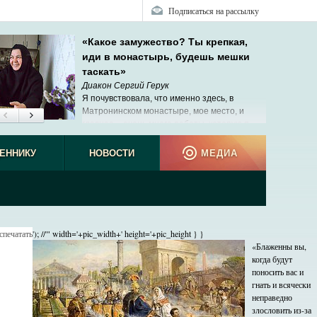
Подписаться на рассылку
«Какое замужество? Ты крепкая,
иди в монастырь, будешь мешки
таскать»
Диакон Сергий Герук
Я почувствовала, что именно здесь, в
Матронинском монастыре, мое место, и
главное ‒ очень много работы, которую я
люблю и умею делать.
ЕННИКУ
НОВОСТИ
МЕДИА
спечатать
'); //'" width='+pic_width+' height='+pic_height } }
«Блаженны вы,
когда будут
поносить вас и
гнать и всячески
неправедно
злословить из-за