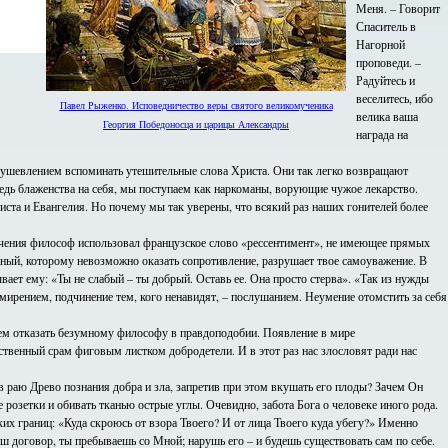
Меня. – Говорит
Спаситель в
Нагорной
проповеди. –
Радуйтесь и
веселитесь, ибо
Павел Рыженко. Исповедничество веры святого великомученика
велика ваша
Георгия Победоносца и царицы Александры
награда на
оодушевлением вспоминать утешительные слова Христа. Они так легко возвращают
едь блаженства на себя, мы поступаем как наркоманы, ворующие чужое лекарство.
риста и Евангелия. Но почему мы так уверены, что всякий раз наших гонителей более
ачения философ использовал французское слово «рессентимент», не имеющее прямых
ьный, которому невозможно оказать сопротивление, разрушает твое самоуважение. В
ает ему: «Ты не слабый – ты добрый. Оставь ее. Она просто стерва». «Так из нужды
смирением, подчинение тем, кого ненавидят, – послушанием. Неумение отомстить за себя
сем отказать безумному философу в правдоподобии. Появление в мире
твенный срам фиговым листком добродетели. И в этот раз нас злословят ради нас
в раю Древо познания добра и зла, запретив при этом вкушать его плоды? Зачем Он
розетки и обивать тканью острые углы. Очевидно, забота Бога о человеке иного рода.
их границ: «Куда скроюсь от взора Твоего? И от лица Твоего куда убегу?» Именно
ш договор, ты пребываешь со Мной; нарушь его – и будешь существовать сам по себе.