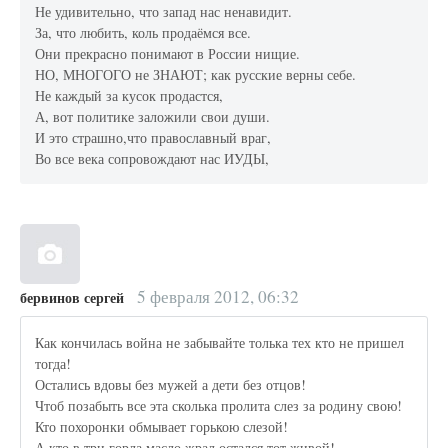
Не удивительно, что запад нас ненавидит.
За, что любить, коль продаёмся все.
Они прекрасно понимают в России нищие.
НО, МНОГОГО не ЗНАЮТ; как русские верны себе.
Не каждый за кусок продастся,
А, вот политике заложили свои души.
И это страшно,что православный враг,
Во все века сопровождают нас ИУДЫ,
5 февраля 2012, 06:32
бервинов сергей
Как кончилась война не забывайте толька тех кто не пришел
тогда!
Остались вдовы без мужей а дети без отцов!
Чтоб позабыть все эта сколька пролита слез за родину свою!
Кто похоронки обмывает горькою слезой!
А кто в три горла масло жрал остался тот живой!