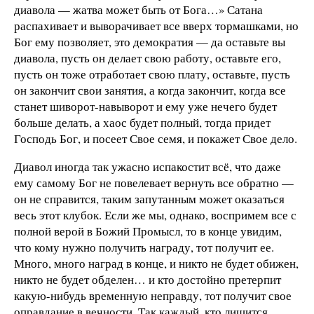
диавола — жатва может быть от Бога…» Сатана
распахивает и выворачивает все вверх тормашками, но
Бог ему позволяет, это демократия — да оставьте вы
диавола, пусть он делает свою работу, оставьте его,
пусть он тоже отработает свою плату, оставьте, пусть
он закончит свои занятия, а когда закончит, когда все
станет шиворот-навыворот и ему уже нечего будет
больше делать, а хаос будет полный, тогда придет
Господь Бог, и посеет Свое семя, и покажет Свое дело.
Диавол иногда так ужасно испакостит всё, что даже
ему самому Бог не повелевает вернуть все обратно —
он не справится, таким запутанным может оказаться
весь этот клубок. Если же мы, однако, воспримем все с
полной верой в Божий Промысл, то в конце увидим,
что кому нужно получить награду, тот получит ее.
Много, много наград в конце, и никто не будет обижен,
никто не будет обделен… и кто достойно претерпит
какую-нибудь временную неправду, тот получит свое
оправдание в вечности. Так каждый, кто лишится