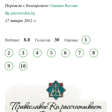
Перевела с болгарского
Станка Косова
Вg-patriarshia.bg
17 января 2012 г.
8.8
30
1
Рейтинг:
Голосов:
Оценка:
2
3
4
5
6
7
8
9
10