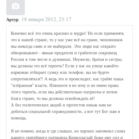
18 января 2012, 23:17
Артур
Конечно всё это очень красиво и мудро! Но если применять
это к нашей стране, то у нас уже всё на грани, чиновников
мы никогда сами и не выбирали. Эти люди нас открыто
обворовывают - явные предатели и грабители сокровищ
России в том числе и духовных. Неужели, братья и сестры,
мы должны это всё терпеть? Если у вас на улице какойто
наркоман отбирает сумку или телефон, вы не будете
сопротивляться?! А ведь это и происходит, нас грабят наша
"избранная" власть. Извините я не хочу и не имею права
этого терпеть, если мы действительно патриоты и хотим
блага стране, то мы должны освобождать её!
А без политических акций и протестов никак нам не
добиться социальной справедливости, а вот тут Бог нам в
помощь.
Я не помню, когда и где слышал, но хорошо запомнил слова
нашего святейшего патриарха Кирилла(дай боже ему сил и