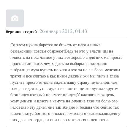
26 января 2012, 04:43
бервинов сергей
Со злом нужна боротся не бижать от него а иначе
беззаконики совсем обарзеют!Ведь те кто у власти им на
пливать на нас,главное у них все хорошо а для них мы проста
просталюдишки;Зачем хадить на выборы за нас давно
выбрали,камута кушать не чего а кто та на вы боры мелеоны
тратят и все считаю а как иначе далжны жи мы пыль в глаза
пустить,просто отчаена видеть нашу страну печальной,нам
говорят идем клутшему,вы извините где это лутшае,кругом
безпридел который не имеет придел;У каждога своя цель,
кому деньги и власть а камута на лечение тяжили больного
человека нету денег,мне так абидно и больна что сейчас так
важен статус богатого и власть имеющего человека,янадею у
них дрогнет сердце и они пересмотрят свои ценности.