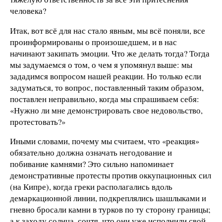
человека?
Итак, вот всё для нас стало явным, мы всё поняли, все
проинформированы о произошедшем, и в нас
начинают закипать эмоции. Что же делать тогда? Тогда
мы задумаемся о том, о чем я упомянул выше: мы
зададимся вопросом нашей реакции. Но только если
задуматься, то вопрос, поставленный таким образом,
поставлен неправильно, когда мы спрашиваем себя:
«Нужно ли мне демонстрировать свое недовольство,
протестовать?»
Иными словами, почему мы считаем, что «реакция»
обязательно должна означать негодование и
побивание камнями? Это сильно напоминает
демонстративные протесты против оккупационных сил
(на Кипре), когда греки располагались вдоль
демаркационной линии, подкреплялись шашлыками и
гневно бросали камни в турков по ту сторону границы;
а к заходу солнца, сочтя, что они уже исполнили свой