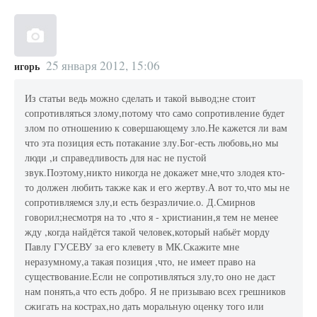
25 января 2012, 15:06
игорь
Из статьи ведь можно сделать и такой вывод;не стоит
сопротивляться злому,потому что само сопротивление будет
злом по отношению к совершающему зло.Не кажется ли вам
что эта позиция есть потакание злу.Бог-есть любовь,но мы
люди ,и справедливость для нас не пустой
звук.Поэтому,никто никогда не докажет мне,что злодея кто-
то должен любить также как и его жертву.А вот то,что мы не
сопротивляемся злу,и есть безразличие.о. Д.Смирнов
говорил;несмотря на то ,что я - христианин,я тем не менее
жду ,когда найдётся такой человек,который набьёт морду
Павлу ГУСЕВУ за его клевету в МК.Скажите мне
неразумному,а такая позиция ,что, не имеет право на
существование.Если не сопротивляться злу,то оно не даст
нам понять,а что есть добро. Я не призываю всех грешников
сжигать на кострах,но дать моральную оценку того или