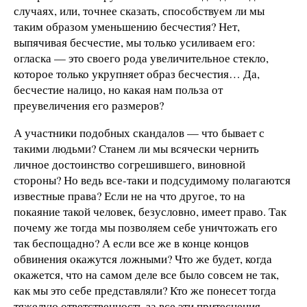
случаях, или, точнее сказать, способствуем ли мы
таким образом уменьшению бесчестия? Нет,
выпячивая бесчестие, мы только усиливаем его:
огласка — это своего рода увеличительное стекло,
которое только укрупняет образ бесчестия… Да,
бесчестие налицо, но какая нам польза от
преувеличения его размеров?
А участники подобных скандалов — что бывает с
такими людьми? Станем ли мы всячески чернить
личное достоинство согрешившего, виновной
стороны? Но ведь все-таки и подсудимому полагаются
известные права? Если не на что другое, то на
покаяние такой человек, безусловно, имеет право. Так
почему же тогда мы позволяем себе уничтожать его
так беспощадно? А если все же в конце концов
обвинения окажутся ложными? Что же будет, когда
окажется, что на самом деле все было совсем не так,
как мы это себе представляли? Кто же понесет тогда
тяжелую ответственность за все эти притеснения