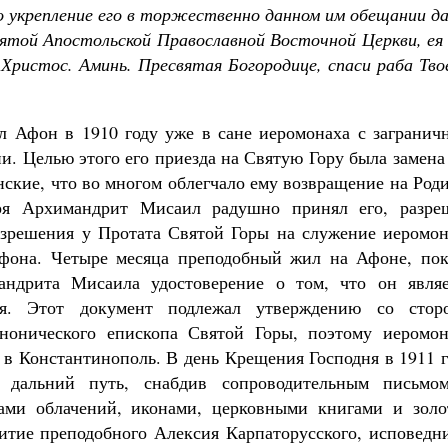
во укрепление его в торжественно данном им обещании 
ятой Апостольской Православной Восточной Церкви, ея
Христос. Аминь. Пресвятая Богородице, спаси раба Тво
л Афон в 1910 году уже в сане иеромонаха с загранич
. Целью этого его приезда на Святую Гору была замена
ские, что во многом облегчало ему возвращение на Род
ря Архимандрит Мисаил радушно принял его, разре
азрешения у Протата Святой Горы на служение иеромон
Афона. Четыре месяца преподобный жил на Афоне, пок
андрита Мисаила удостоверение о том, что он являе
ря. Этот документ подлежал утверждению со стор
анонического епископа Святой Горы, поэтому иеромон
 в Константинополь. В день Крещения Господня в 1911 
дальний путь, снабдив сопроводительным письмо
тами облачений, иконами, церковными книгами и золо
итие преподобного Алексия Карпаторусского, исповедни