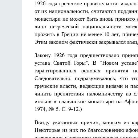
1926 года греческое правительство издало
от их национальности, считаются подданны
монастыри не может быть вновь принято л
лицо негреческой национальности могл
прожить в Греции не менее 10 лет, прич
Этим законом фактически закрывался въез
Закону 1926 года предшествовало прин
устава Святой Горы". В "Новом уставе
гарантированных основах принятия н
Следовательно, подразумевалось, что э
греческие власти, ведающие визами и па
чинить препятствия паломничеству из 
иноков в славянские монастыри на Афон
1974, № 5. С. 9-12.)
Ввиду указанных причин, многим из ка
Некоторые из них по благословению афон
разрешение у местного правящего еписко