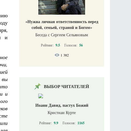
нию
«Нужна личная ответственность перед
роду
собой, семьей, страной и Богом»
ря,
Беседа с Сергеем Сельяновым
м и
Рейтинг:
9.5
Голосов:
56
1 382
ное
чи,
гией
 вы
 что
ВЫБОР ЧИТАТЕЛЕЙ
и и
ого
Иоанн Давид, пастух Божий
еков
Кристиан Курте
сте
или
Рейтинг:
9.9
Голосов:
1165
лая