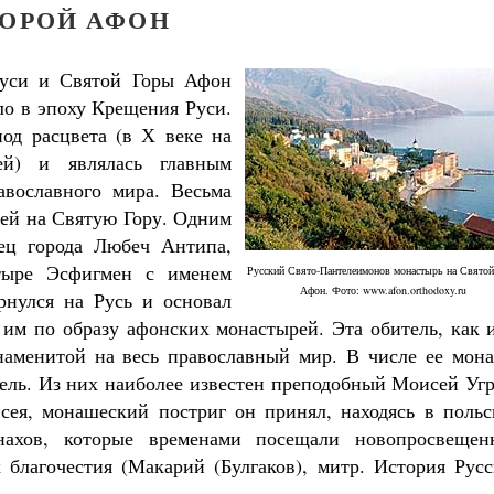
ГОРОЙ АФОН
Руси и Святой Горы Афон
ло в эпоху Крещения Руси.
од расцвета (в Х веке на
ей) и являлась главным
авославного мира. Весьма
дей на Святую Гору. Одним
ец города Любеч Антипа,
тыре Эсфигмен с именем
Русский Свято-Пантелеимонов монастырь на Святой
Афон. Фото: www.afon.orthodoxy.ru
рнулся на Русь и основал
им по образу афонских монастырей. Эта обитель, как и
знаменитой на весь православный мир. В числе ее мона
мель. Из них наиболее известен преподобный Моисей Уг
сея, монашеский постриг он принял, находясь в польс
Как найти своё место в жизни
Кирилл Мурышев
нахов, которые временами посещали новопросвещен
Великомученик Георгий Победоносец. Н
святого
 благочестия (Макарий (Булгаков), митр. История Русс
Роман Котов