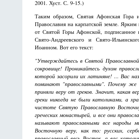
2001. Хуст. С. 9-15.)
Таким образом, Святая Афонская Гора 
Православия на карпатской земле. Ярким
от Святой Горы Афонской, подписанное 
Свято-Андреевского и Свято-Ильинск
Иоанном. Вот его текст:
"Утверждайтесь в Святой Православной 
сокровище! Проникайтесь духом правос
которой засорили их латиняне! ... Вас н
поминают "православными". Почему же 
приняли веру от греков. Значит, какая 
греки никогда не были католиками, а хр
чистоте Святую Православную Восточну
греческих монастырей, и все они правосл
называют православными все народы ми
Восточную веру, как то: русских, сер
православный весь Восток, а вас катол