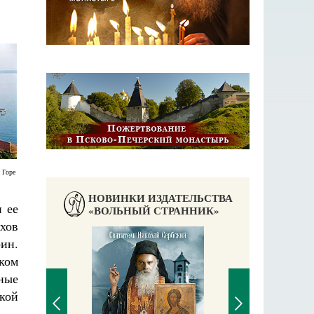
 Горе
НОВИНКИ ИЗДАТЕЛЬСТВА
 ее
«ВОЛЬНЫЙ СТРАННИК»
хов
рин.
ком
ные
аучись у
кой