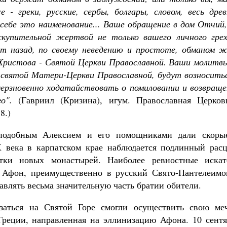
е - греки, русские, сербы, болгары, словом, весь дре
себе это наименование... Ваше обращение в дом Отчий,
скупительной жертвой не только вашего личного грех
ет назад, по своему неведению и простоте, обманом ж
Христова - Святой Церкви Православной. Ваши молитвы
святой Матери-Церкви Православной, будут возноситьс
дерзновенно ходатайствовать о помиловании и возвраще
о".
(Гавриил (Кризина), игум. Православная Церков
8.)
еподобным Алексием и его помощниками дали скоры
Х века в карпатском крае наблюдается подлинный расц
тки новых монастырей. Наиболее ревностные искат
 Афон, преимущественно в русский Свято-Пантелеимо
авлять весьма значительную часть братии обители.
аться на Святой Горе смогли осуществить свою меч
Греции, направленная на эллинизацию Афона. 10 сентя