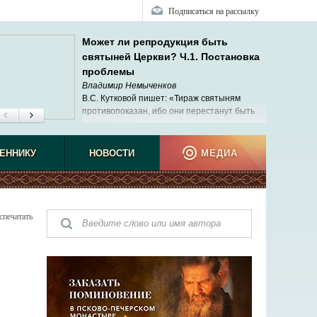
Подписаться на рассылку
Может ли репродукция быть
святыней Церкви? Ч.1. Постановка
проблемы
Владимир Немыченков
В.С. Кутковой пишет: «Тираж святыням
противопоказан, ибо они перестанут быть
сакральными».
ЕННИКУ
НОВОСТИ
МЕДИА
спечатать