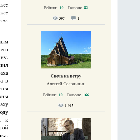
даже
Рейтинг:
10
Голосов:
82
 же
597
1
его.
ным
 его
ину.
шил
аха
Свеча на ветру
а в
Алексей Солоницын
тся
оны
Рейтинг:
10
Голосов:
166
аху
1 915
году
м к
той
ка.