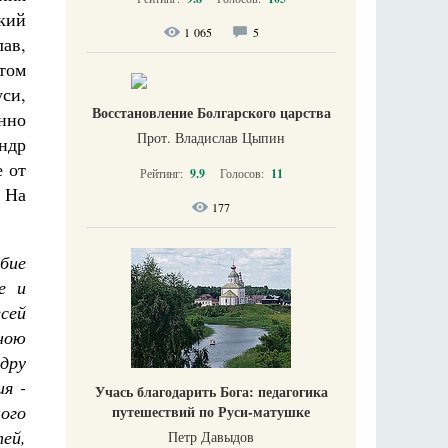
кий
1 065
5
ав,
том
си,
Восстановление Болгарского царства
нно
Прот. Владислав Цыпин
ндр
 от
Рейтинг:
9.9
Голосов:
11
 На
177
бие
е и
сей
ною
дру
я -
Учась благодарить Бога: педагогика
ого
путешествий по Руси-матушке
тей,
Петр Давыдов