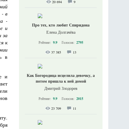
20 694
9
вний
 - в
а -
Про тех, кто любит Спиридона
е и
Елена Долгачёва
 за
я к
Рейтинг:
9.9
Голосов:
2795
нии
37 385
13
ь в
Как Богородица исцелила девочку, а
е и
потом пришла к ней домой
вет
Дмитрий Злодорев
ели
нов
Рейтинг:
9.9
Голосов:
2015
23 709
11
ту.
бря