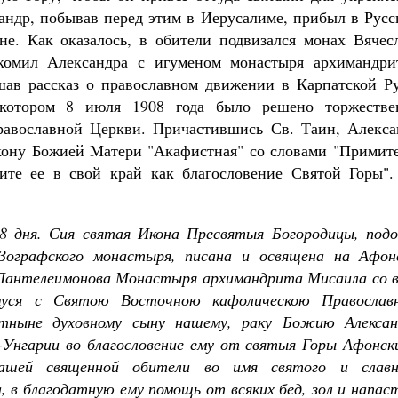
ндр, побывав перед этим в Иерусалиме, прибыл в Русс
е. Как оказалось, в обители подвизался монах Вячесл
акомил Александра с игуменом монастыря архимандри
ав рассказ о православном движении в Карпатской Ру
 котором 8 июля 1908 года было решено торжестве
равославной Церкви. Причастившись Св. Таин, Алекса
кону Божией Матери "Акафистная" со словами "Примите
ите ее в свой край как благословение Святой Горы".
8 дня. Сия святая Икона Пресвятыя Богородицы, подо
Зографского монастыря, писана и освящена на Афон
 Пантелеимонова Монастыря архимандрита Мисаила со в
муся с Святою Восточною кафолическою Православ
тныне духовному сыну нашему, раку Божию Алексан
Унгарии во благословение ему от святыя Горы Афонски
ашей священной обители во имя святого и славн
 в благодатную ему помощь от всяких бед, зол и напас