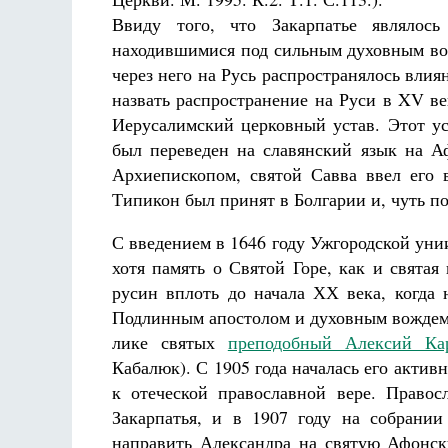
Ввиду того, что Закарпатье являлос
находившимися под сильным духовным воз
через него на Русь распространялось вли
назвать распространение на Руси в XV в
Иерусалимский церковный устав. Этот ус
Разлуки не будет
был переведен на славянский язык на А
Фредерика де Грааф
Архиепископом, святой Савва ввел его 
Типикон был принят в Болгарии и, чуть по
С введением в 1646 году Ужгородской уни
хотя память о Святой Горе, как и святая
русин вплоть до начала ХХ века, когда 
Подлинным апостолом и духовным вождем 
лике святых
преподобный Алексий Кар
Кабалюк). С 1905 года началась его актив
к отеческой православной вере. Право
Закарпатья, и в 1907 году на собрани
направить Александра на святую Афонск