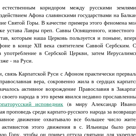
ь естественным коридором между русскими землям
действием Афона славянскими государствами на Балкан
яние Святой Горы. В качестве примера этого феномена м
еке устава Лавры преп. Саввы Освященного, известного
тав, которым наша Церковь пользуется и поныне, впер
фоне в конце XII века святителем Саввой Сербским. С
в употребление в Сербской Церкви, затем Иерусалимс
зже - на Руси.
и, связь Карпатской Руси с Афоном практически прервал
 православная вера, сокровенно жила в сердцах карпат
началось активное возрождение Православия в Закарпат
своего народа в это время явился недавно прославленн
паторусский исповедник
(в миру Александр Ивано
ная проповедь среди карпато-русского народа за возвращ
славное движение охватывало все большее число жите
и активистов этого движения в с. Ильницы было реш
ую Гору, чтобы он привез оттуда святыни для укрепле