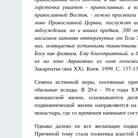
горсточка униатов - православные, а вс
православный Восток, - ложно присвоили 
лоно Православной Церкви, послужит и
заблуждения, но и ваших предков, 300 л
насилием латинян отторгнутых от Тела 
них, освящаемые истинными таинствами 
Богу как фимиам, Ему благоприятный, и 
их на лоно Авраамово из огня геенског
Закарпатье (век ХХ). Киев. 1999. С. 137-13
Семена истинной веры, посеянные пр
обильные всходы. В 20-е - 30-е годы Х
монашеской жизни, основываются деся
подвижнической жизни направляются на
монастырь, где со временем начинают сост
Однако далеко не все желающие подвиз
Причиной тому стала политика властей 