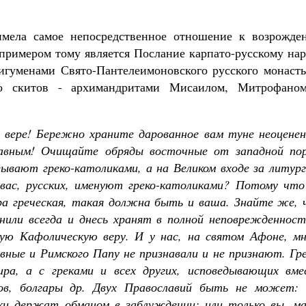
имела самое непосредственное отношение к возрожде
 примером тому является Послание карпато-русскому на
игуменами Свято-Пантелеимоновского русского монасты
ого скитов - архимандритами Мисаилом, Митрофано
вере! Бережно храните дарованное вам туне неоценен
лавным! Очищайте обряды восточные от западной пор
азывают греко-католиками, а на Великом входе за литур
вас, русских, именуют греко-католиками? Потому что
вера греческая, такая должна быть и ваша. Знайте же,
анили всегда и днесь хранят в полной неповрежденност
ю Кафолическую веру. И у нас, на святом Афоне, мн
авные и Римского Папу не признавали и не признают. Гр
ра, а с греками и всех других, исповедывающих вме
бов, болгары др. Двух Православий быть не может: 
ики держат обманом в заблуждении; или только вы, ма