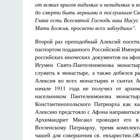
от всяких врагов видимых и невидимых и 
до смерти быть верными н послушным Св
Глава есть Всесвятой Господь наш Иисус 
Мати Божия, просвети всех заблудших".
Второй раз преподобный Алексий посети
паспортом подданного Российской Империи
российских иноческих документов на афон
Игумен Свято-Пантелеимонова монасты
служить в монастыре, а также добился р
Алексия во всех монастырях и скитах 
начале 1911 года не получил от архим
насельником Пантелеимонова монасты
Константинопольского Патриарха как к
Алексию предстояло с Афона направиться
Архимандрит Мисаил проводил его в 
Вселенскому Патриарху, тремя комплек
чашей для совершения св. евхаристии.(Ж