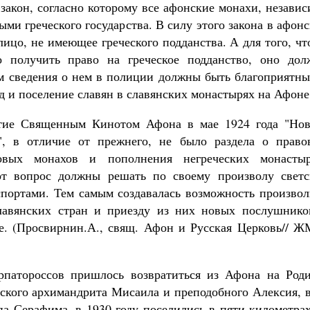
 закон, согласно которому все афонские монахи, незави
ми греческого государства. В силу этого закона в афон
ицо, не имеющее греческого подданства. А для того, ч
о получить право на греческое подданство, оно дол
ем сведения о нем в полиции должны быть благоприятны
д и поселение славян в славянских монастырях на Афоне
ятие Священным Кинотом Афона в мае 1924 года "Нов
", в отличие от прежнего, не было раздела о право
овых монахов и пополнения негреческих монастыр
тот вопрос должны решать по своему произволу светс
спортами. Тем самым создавалась возможность произвол
славянских стран и приезду из них новых послушнико
е. (Просвирнин.А., свящ. Афон и Русская Церковь// Ж
рпатороссов пришлось возвратиться из Афона на Роди
ского архимандрита Мисаила и преподобного Алексия, в
па Серафима, в 1930 году поселились в пяти километра