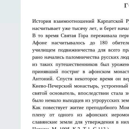
История взаимоотношений Карпатской 
насчитывает уже тысячу лет, и берет нача
В то время Святая Гора переживала пери
Афоне насчитывалось до 180 обител
училищем подвижничества для всего пр
рано начались паломничества русских лю
из таких путешественников был урожен
принявший постриг в афонском монас
Антоний. Спустя некоторое время он ве
Киево-Печерский монастырь, устроенный 
святой основатель, впоследствии стала 
было немало выходцев из угрорусских зе
Как повествует житие преподобного Мои
плену от одного из афонских иеромо
славянские земли для утверждения в них
Церкви. М. 1995. К.2. Т.1. С.113.).