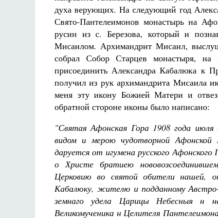
духа верующих. На следующий год Алекса
Свято-Пантелеимонов монастырь на Афон
русин из с. Березова, который и позн
Мисаилом. Архимандрит Мисаил, выслуш
собрал Собор Старцев монастыря, на
присоединить Александра Кабалюка к П
получил из рук архимандрита Мисаила и
меня эту икону Божией Матери и отвез
обратной стороне иконы было написано:
"Святая Афонская Гора 1908 года июля 
видом и мерою чудотворной Афонской 
даруется от игумена русского Афонского
о Христе братиею нововозсоединивше
Церковию во святой обители нашей, о
Кабалюку, жителю и подданному Австро-
земнаго удела Царицы Небесныя н н
Великомученика н Целителя Пантелеимона,