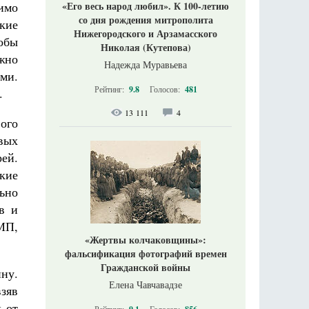
симо
«Его весь народ любил». К 100-летию
со дня рождения митрополита
ские
Нижегородского и Арзамасского
тобы
Николая (Кутепова)
жно
Надежда Муравьева
ми.
Рейтинг:
9.8
Голосов:
481
.
13 111
4
ого
вых
ей.
кие
ьно
в и
МП,
«Жертвы колчаковщины»:
фальсификация фотографий времен
Гражданской войны
ну.
Елена Чавчавадзе
зяв
х от