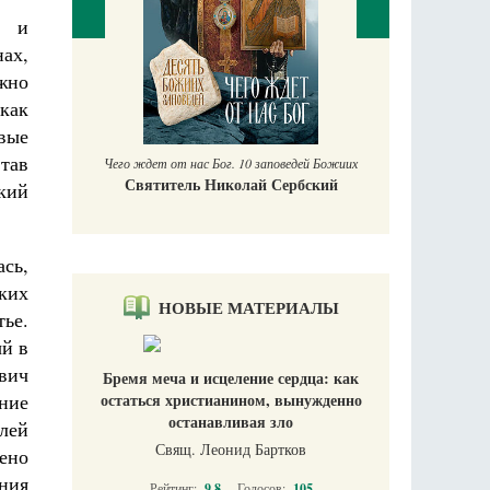
и и
ах,
ожно
П
Е
 как
вые
тав
Чего ждет от нас Бог. 10 заповедей Божиих
Святитель Николай Сербский
кий
ась,
ских
НОВЫЕ МАТЕРИАЛЫ
ье.
ый в
вич
Бремя меча и исцеление сердца: как
ение
остаться христианином, вынужденно
останавливая зло
лей
Свящ. Леонид Бартков
ено
ния
Рейтинг:
9.8
Голосов:
105