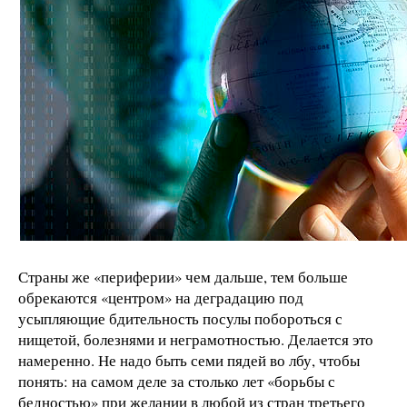
Страны же «периферии» чем дальше, тем больше
обрекаются «центром» на деградацию под
усыпляющие бдительность посулы побороться с
нищетой, болезнями и неграмотностью. Делается это
намеренно. Не надо быть семи пядей во лбу, чтобы
понять: на самом деле за столько лет «борьбы с
бедностью» при желании в любой из стран третьего