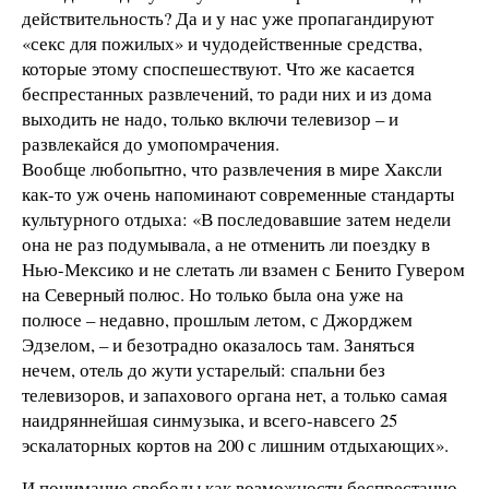
действительность? Да и у нас уже пропагандируют
«секс для пожилых» и чудодейственные средства,
которые этому споспешествуют. Что же касается
беспрестанных развлечений, то ради них и из дома
выходить не надо, только включи телевизор – и
развлекайся до умопомрачения.
Вообще любопытно, что развлечения в мире Хаксли
как-то уж очень напоминают современные стандарты
культурного отдыха: «В последовавшие затем недели
она не раз подумывала, а не отменить ли поездку в
Нью-Мексико и не слетать ли взамен с Бенито Гувером
на Северный полюс. Но только была она уже на
полюсе – недавно, прошлым летом, с Джорджем
Эдзелом, – и безотрадно оказалось там. Заняться
нечем, отель до жути устарелый: спальни без
телевизоров, и запахового органа нет, а только самая
наидряннейшая синмузыка, и всего-навсего 25
эскалаторных кортов на 200 с лишним отдыхающих».
И понимание свободы как возможности беспрестанно