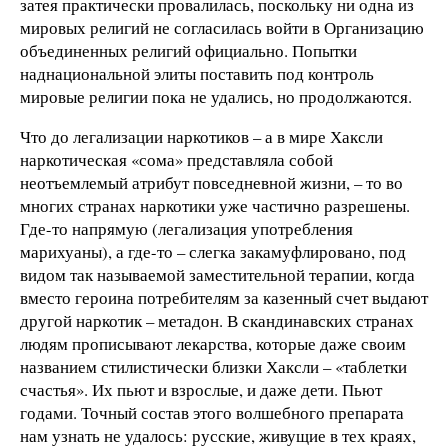
затея практически провалилась, поскольку ни одна из
мировых религий не согласилась войти в Организацию
объединенных религий официально. Попытки
наднациональной элиты поставить под контроль
мировые религии пока не удались, но продолжаются.
Что до легализации наркотиков – а в мире Хаксли
наркотическая «сома» представляла собой
неотъемлемый атрибут повседневной жизни, – то во
многих странах наркотики уже частично разрешены.
Где-то напрямую (легализация употребления
марихуаны), а где-то – слегка закамуфлировано, под
видом так называемой заместительной терапии, когда
вместо героина потребителям за казенный счет выдают
другой наркотик – метадон. В скандинавских странах
людям прописывают лекарства, которые даже своим
названием стилистически близки Хаксли – «таблетки
счастья». Их пьют и взрослые, и даже дети. Пьют
годами. Точный состав этого волшебного препарата
нам узнать не удалось: русские, живущие в тех краях,