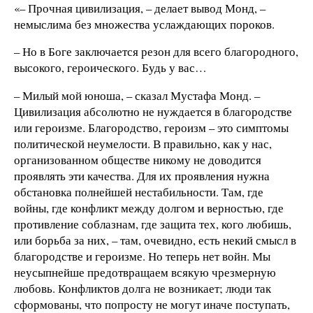
«– Прочная цивилизация, – делает вывод Монд, –
немыслима без множества услаждающих пороков.
– Но в Боге заключается резон для всего благородного,
высокого, героического. Будь у вас…
– Милый мой юноша, – сказал Мустафа Монд. –
Цивилизация абсолютно не нуждается в благородстве
или героизме. Благородство, героизм – это симптомы
политической неумелости. В правильно, как у нас,
организованном обществе никому не доводится
проявлять эти качества. Для их проявления нужна
обстановка полнейшей нестабильности. Там, где
войны, где конфликт между долгом и верностью, где
противление соблазнам, где защита тех, кого любишь,
или борьба за них, – там, очевидно, есть некий смысл в
благородстве и героизме. Но теперь нет войн. Мы
неусыпнейше предотвращаем всякую чрезмерную
любовь. Конфликтов долга не возникает; люди так
сформованы, что попросту не могут иначе поступать,