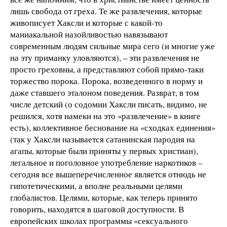
лишь свобода от греха. Те же развлечения, которые
живописует Хаксли и которые с какой-то
маниакальной назойливостью навязывают
современным людям сильные мира сего (и многие уже
на эту приманку уловляются), – эти развлечения не
просто греховны, а представляют собой прямо-таки
торжество порока. Порока, возведенного в норму и
даже ставшего эталоном поведения. Разврат, в том
числе детский (о содомии Хаксли писать, видимо, не
решился, хотя намеки на это «развлечение» в книге
есть), коллективное беснование на «сходках единения»
(так у Хаксли называется сатанинская пародия на
агапы, которые были приняты у первых христиан),
легальное и поголовное употребление наркотиков –
сегодня все вышеперечисленное является отнюдь не
гипотетическими, а вполне реальными целями
глобалистов. Целями, которые, как теперь принято
говорить, находятся в шаговой доступности. В
европейских школах программы «сексуального