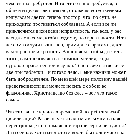
чем от них требуется. И то, что от них требуется, в
общем и целом так приятно, стольким естественным
импульсам дается теперь простор, что, по сути, не
приходится противиться соблазнам. А если все же
приключится в кои веки неприятность, так ведь у вас
всегда есть сома, чтобы отдохнуть от реальности. И та
же сома остудит ваш гнев, примирит с врагами, даст
вам терпение и кротость. В прошлом, чтобы достичь
этого, вам требовались огромные усилия, годы
суровой нравственной выучки. Теперь же вы глотаете
две-три таблетки – и готово дело. Ныне каждый может
быть добродетелен. По меньшей мере половину вашей
нравственности вы можете носить с собою во
флакончике. Христианство без слез – вот что такое
сома».
Что это, как не кредо современной потребительской
цивилизации? Разве не услышали мы в самом начале
перестройки, что нормальной стране герои не нужны?
Да и сейчас, хотя патриотизм вроде бы поднимают на