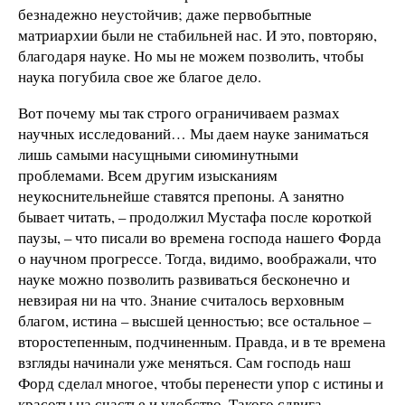
безнадежно неустойчив; даже первобытные
матриархии были не стабильней нас. И это, повторяю,
благодаря науке. Но мы не можем позволить, чтобы
наука погубила свое же благое дело.
Вот почему мы так строго ограничиваем размах
научных исследований… Мы даем науке заниматься
лишь самыми насущными сиюминутными
проблемами. Всем другим изысканиям
неукоснительнейше ставятся препоны. А занятно
бывает читать, – продолжил Мустафа после короткой
паузы, – что писали во времена господа нашего Форда
о научном прогрессе. Тогда, видимо, воображали, что
науке можно позволить развиваться бесконечно и
невзирая ни на что. Знание считалось верховным
благом, истина – высшей ценностью; все остальное –
второстепенным, подчиненным. Правда, и в те времена
взгляды начинали уже меняться. Сам господь наш
Форд сделал многое, чтобы перенести упор с истины и
красоты на счастье и удобство. Такого сдвига