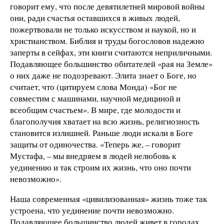
говорит ему, что после девятилетней мировой войны
они, ради счастья оставшихся в живых людей,
пожертвовали не только искусством и наукой, но и
христианством. Библия и труды богословов надежно
заперты в сейфах, эти книги считаются неприличными.
Подавляющее большинство обитателей «рая на Земле»
о них даже не подозревают. Элита знает о Боге, но
считает, что (цитируем слова Монда) «Бог не
совместим с машинами, научной медициной и
всеобщим счастьем». В мире, где молодости и
благополучия хватает на всю жизнь, религиозность
становится излишней. Раньше люди искали в Боге
защиты от одиночества. «Теперь же, – говорит
Мустафа, – мы внедряем в людей нелюбовь к
уединению и так строим их жизнь, что оно почти
невозможно».
Наша современная «цивилизованная» жизнь тоже так
устроена, что уединение почти невозможно.
Подавляющее большинство людей живет в городах