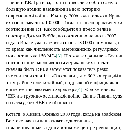
– пишет Т.В. Грачева, – они привезли с собой самую
большую армию наемников за всю историю
современной войны. К концу 2006 года только в Ираке
их насчитывалось 100 000. Тогда это было практически
соотношение 1:1. Как сообщается в пресс-релизе
сенатора Джима Вебба, по состоянию на июль 2007
года в Ираке уже насчитывалось 180 000 наемников, в
то время как численность американских регулярных
сил составляла 156 247»
[3]
. Несколько раньше в Боснии
соотношение наемников и американских солдат
сначала было 1:10, а затем этот показатель резко
изменился и стал 1:1. «Это значит, что 50% операций в
этом районе имели тайный, подрывной и официально
нигде не учитываемый характер»
[4]
. «Засветились»
ЧВК и в грузино-осетинской войне. Да и в Ливии, судя
по всему, без ЧВК не обошлось.
Кстати, о Ливии. Осенью 2010 года, когда на арабском
Востоке начали вспыхивать однотипные,
спланированные в одном и том же центре революции,