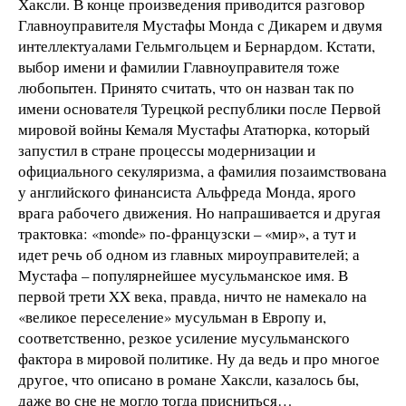
Хаксли. В конце произведения приводится разговор
Главноуправителя Мустафы Монда с Дикарем и двумя
интеллектуалами Гельмгольцем и Бернардом. Кстати,
выбор имени и фамилии Главноуправителя тоже
любопытен. Принято считать, что он назван так по
имени основателя Турецкой республики после Первой
мировой войны Кемаля Мустафы Ататюрка, который
запустил в стране процессы модернизации и
официального секуляризма, а фамилия позаимствована
у английского финансиста Альфреда Монда, ярого
врага рабочего движения. Но напрашивается и другая
трактовка: «monde» по-французски – «мир», а тут и
идет речь об одном из главных мироуправителей; а
Мустафа – популярнейшее мусульманское имя. В
первой трети XX века, правда, ничто не намекало на
«великое переселение» мусульман в Европу и,
соответственно, резкое усиление мусульманского
фактора в мировой политике. Ну да ведь и про многое
другое, что описано в романе Хаксли, казалось бы,
даже во сне не могло тогда присниться…