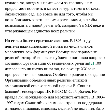
культов, то, когда мы приезжаем за границу, нам
предлагают посетить в качестве туристского объекта
бахаистский сад. Но вовсе не для того, чтобы мы
полюбовались экзотическими растениями, а чтобы
познакомить с новой религией, созданной в XIX веке и
утверждающей единство всех религий.
Но есть и более серьезные явления. В 1893 году
деятели наднациональной элиты из числа членов
масонских лож формируют Всемирный парламент
религий, который впервые публично поставил вопрос о
создании Организации объединенных религий
[2]
100
лет все шло ни шатко ни валко, но в конце XX века
процесс активизировался. Особенно радели о создании
Организации объединенных религий епископ
американской епископальной церкви В. Свинг и…
бывший генсекретарь ЦК КПСС М.С. Горбачев. Не
правда ли, неожиданно для марксиста-атеиста? В 1993–
1997 годах Свинг объехал много стран, но поддержки
от лидеров главных мировых религий не получил. Зато