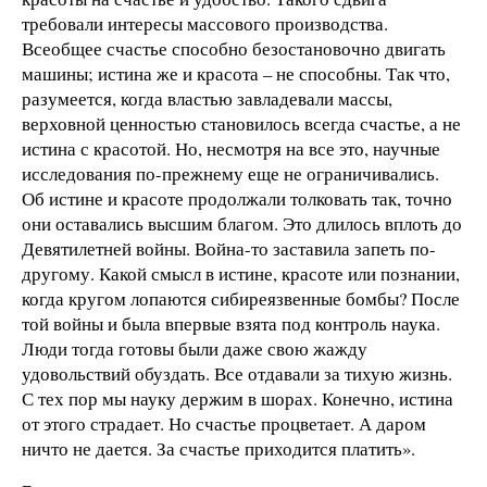
требовали интересы массового производства.
Всеобщее счастье способно безостановочно двигать
машины; истина же и красота – не способны. Так что,
разумеется, когда властью завладевали массы,
верховной ценностью становилось всегда счастье, а не
истина с красотой. Но, несмотря на все это, научные
исследования по-прежнему еще не ограничивались.
Об истине и красоте продолжали толковать так, точно
они оставались высшим благом. Это длилось вплоть до
Девятилетней войны. Война-то заставила запеть по-
другому. Какой смысл в истине, красоте или познании,
когда кругом лопаются сибиреязвенные бомбы? После
той войны и была впервые взята под контроль наука.
Люди тогда готовы были даже свою жажду
удовольствий обуздать. Все отдавали за тихую жизнь.
С тех пор мы науку держим в шорах. Конечно, истина
от этого страдает. Но счастье процветает. А даром
ничто не дается. За счастье приходится платить».