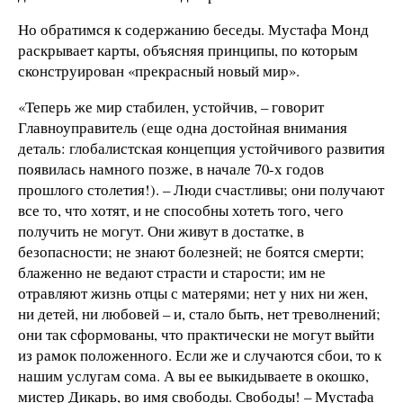
Но обратимся к содержанию беседы. Мустафа Монд
раскрывает карты, объясняя принципы, по которым
сконструирован «прекрасный новый мир».
«Теперь же мир стабилен, устойчив, – говорит
Главноуправитель (еще одна достойная внимания
деталь: глобалистская концепция устойчивого развития
появилась намного позже, в начале 70-х годов
прошлого столетия!). – Люди счастливы; они получают
все то, что хотят, и не способны хотеть того, чего
получить не могут. Они живут в достатке, в
безопасности; не знают болезней; не боятся смерти;
блаженно не ведают страсти и старости; им не
отравляют жизнь отцы с матерями; нет у них ни жен,
ни детей, ни любовей – и, стало быть, нет треволнений;
они так сформованы, что практически не могут выйти
из рамок положенного. Если же и случаются сбои, то к
нашим услугам сома. А вы ее выкидываете в окошко,
мистер Дикарь, во имя свободы. Свободы! – Мустафа