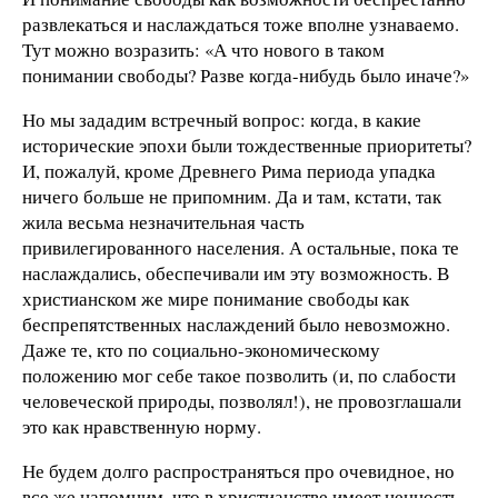
развлекаться и наслаждаться тоже вполне узнаваемо.
Тут можно возразить: «А что нового в таком
понимании свободы? Разве когда-нибудь было иначе?»
Но мы зададим встречный вопрос: когда, в какие
исторические эпохи были тождественные приоритеты?
И, пожалуй, кроме Древнего Рима периода упадка
ничего больше не припомним. Да и там, кстати, так
жила весьма незначительная часть
привилегированного населения. А остальные, пока те
наслаждались, обеспечивали им эту возможность. В
христианском же мире понимание свободы как
беспрепятственных наслаждений было невозможно.
Даже те, кто по социально-экономическому
положению мог себе такое позволить (и, по слабости
человеческой природы, позволял!), не провозглашали
это как нравственную норму.
Не будем долго распространяться про очевидное, но
все же напомним, что в христианстве имеет ценность