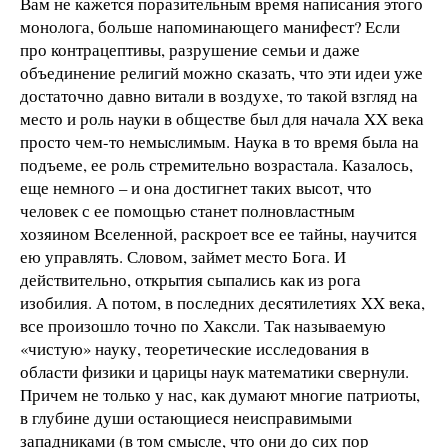
Вам не кажется поразительным время написания этого
монолога, больше напоминающего манифест? Если
про контрацептивы, разрушение семьи и даже
объединение религий можно сказать, что эти идеи уже
достаточно давно витали в воздухе, то такой взгляд на
место и роль науки в обществе был для начала XX века
просто чем-то немыслимым. Наука в то время была на
подъеме, ее роль стремительно возрастала. Казалось,
еще немного – и она достигнет таких высот, что
человек с ее помощью станет полновластным
хозяином Вселенной, раскроет все ее тайны, научится
ею управлять. Словом, займет место Бога. И
действительно, открытия сыпались как из рога
изобилия. А потом, в последних десятилетиях XX века,
все произошло точно по Хаксли. Так называемую
«чистую» науку, теоретические исследования в
области физики и царицы наук математики свернули.
Причем не только у нас, как думают многие патриоты,
в глубине души остающиеся неисправимыми
западниками (в том смысле, что они до сих пор