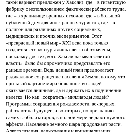
такой вариант предложен у Хаксли), где – в гигантскую
фабрику с использованием фактически рабского труда,
где – в хранилище вредных отходов, где – в большой
публичный дом для иностранных туристов, где – в
полигон для различных других социальных,
медицинских и прочих экспериментов. Этот
«прекрасный новый мир» XXI века пока только
создается, его контуры лишь слегка обозначены,
поскольку для тех, кого Хаксли называл «элитой
власти», было бы опрометчиво представлять его
раньше времени. Ведь данный план предполагает
радикальное сокращение населения Земли, потому что
при такой картине мира большинство людей
оказывается лишними, да и держать их в подчинении
нелегко. Но как «сократить» миллиарды людей?
Программы сокращения рождаемости, во-первых,
работают на будущее, а во-вторых, по признанию
самих глобализаторов, в полной мере не дают нужного
эффекта. Население земного шара продолжает расти.
Алкоголизация, наркотизация и криминализация