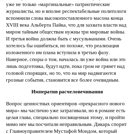
уже не только «маргинальные» патриотические
журналисты, но и вполне респектабельные политологи
вспомнили слова высокопоставленного масона конца
XVIII века Альберта Пайка, что для захвата власти над
миром тайным обществам нужны три мировые войны.
И третья война должна быть с мусульманами. Очень
хотелось бы ошибиться, но похоже, что реализация
изложенного им плана вступила в третью фазу.
Наверное, споры о том, началась ли уже война или это
лишь подготовка, будут идти, пока гром не грянет над
головой спорящих, но то, что на мир надвигаются
грозные события, становится все более очевидным.
Императив расчеловечивания
Вопрос ценностных ориентиров «прекрасного нового
мира» мы частично уже затрагивали, но в романе есть
целая глава, специально посвященная этому, и пройти
мимо нее мы посчитали неправильным. Дикарь спорит
с Главноуправителем Мустафой Мондом, который