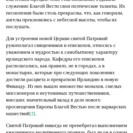
служению Благой Вести свои поэтические таланты. Их
песнопения были столь прекрасны, что, как говорили,
ангелы преклонялись с небесной высоты, чтобы их
послушать.
Для устроения новой Церкви святой Патрикий
рукополагал священников и епископов, относясь с
уважением и мудростью к самобытному характеру
ирландского народа. Кафедры его епископов
располагались, как правило, не в городах, а в
монастырях, которые при следующих поколениях
достигли расцвета и превратили Ирландию в новую
Фиваиду. Из них вышло множество монахов, смелых
миссионеров и неутомимых путешественников,
внесших значительный вклад в дело нового
просвещения Европы Благой Вестью после варварских
нашествий
[2]
.
Святой Патрикий никогда не пренебрегал выполнением
ежедневного молитвенного правила, был ли он в одном