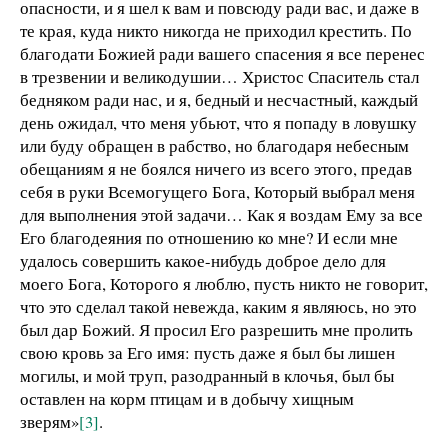
опасности, и я шел к вам и повсюду ради вас, и даже в
те края, куда никто никогда не приходил крестить. По
благодати Божией ради вашего спасения я все перенес
в трезвении и великодушии… Христос Спаситель стал
бедняком ради нас, и я, бедный и несчастный, каждый
день ожидал, что меня убьют, что я попаду в ловушку
или буду обращен в рабство, но благодаря небесным
обещаниям я не боялся ничего из всего этого, предав
себя в руки Всемогущего Бога, Который выбрал меня
для выполнения этой задачи… Как я воздам Ему за все
Его благодеяния по отношению ко мне? И если мне
удалось совершить какое-нибудь доброе дело для
моего Бога, Которого я люблю, пусть никто не говорит,
что это сделал такой невежда, каким я являюсь, но это
был дар Божий. Я просил Его разрешить мне пролить
свою кровь за Его имя: пусть даже я был бы лишен
могилы, и мой труп, разодранный в клочья, был бы
оставлен на корм птицам и в добычу хищным
зверям»
[3]
.