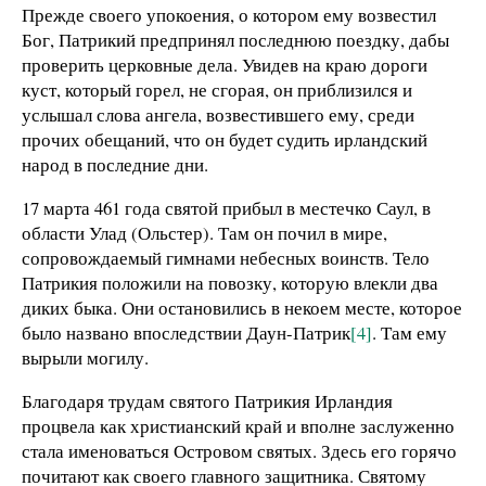
Прежде своего упокоения, о котором ему возвестил
Бог, Патрикий предпринял последнюю поездку, дабы
проверить церковные дела. Увидев на краю дороги
куст, который горел, не сгорая, он приблизился и
услышал слова ангела, возвестившего ему, среди
прочих обещаний, что он будет судить ирландский
народ в последние дни.
17 марта 461 года святой прибыл в местечко Саул, в
области Улад (Ольстер). Там он почил в мире,
сопровождаемый гимнами небесных воинств. Тело
Патрикия положили на повозку, которую влекли два
диких быка. Они остановились в некоем месте, которое
было названо впоследствии Даун-Патрик
[4]
. Там ему
вырыли могилу.
Благодаря трудам святого Патрикия Ирландия
процвела как христианский край и вполне заслуженно
стала именоваться Островом святых. Здесь его горячо
почитают как своего главного защитника. Святому