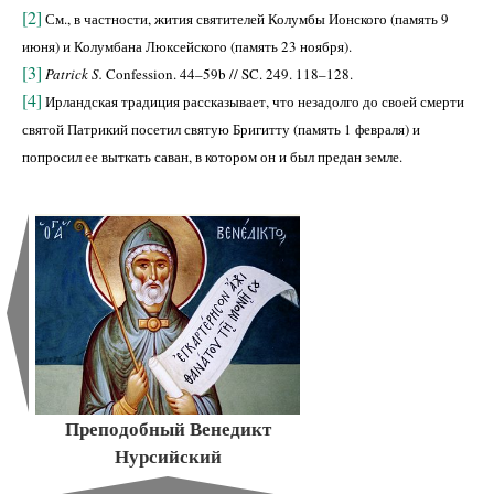
[2]
См., в частности, жития святителей Колумбы Ионского (память 9
июня) и Колумбана Люксейского (память 23 ноября).
[3]
Patrick S.
Confession. 44–59b // SC. 249. 118–128.
[4]
Ирландская традиция рассказывает, что незадолго до своей смерти
святой Патрикий посетил святую Бригитту (память 1 февраля) и
попросил ее выткать саван, в котором он и был предан земле.
Преподобный Венедикт
Нурсийский