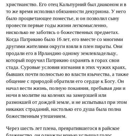
христианство. Его отец Кальпурний был диаконом и в
то же время исполнял обязанности декуриона. У него
было процветающее поместье, и он позволил сыну
провести первые годы жизни легкомысленно,
нисколько не заботясь о божественных предметах.
Когда Патрикию было 16 лет, его вместе со многими
другими жителями округи взяли в плен пираты. Они
продали его в Ирландию одному землевладельцу,
который поручил Патрикию охранять в горах свои
стада. Суровые условия изгнания в этих чужих краях,
бывших почти полностью во власти язычества, а также
общение с природой обратили его сердце к Богу. Он
начал вести жизнь, полную покаяния, пребывая дни и
ночи в молитве на коленях на замерзшей или
размокшей от дождей земле, и не испытывал при этом
никаких страданий, настолько его душа была полна
божественным утешением.
Через шесть лет плена, превратившегося в райское
блаженство, он однажды ночью услышал голос,