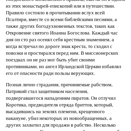
из этих монастырей-епископий или в путешествии.
Правило состояло в прочитывании вслух всей
Псалтири, вместе со всеми библейскими песнями, а
также других богодухновенных текстов, таких как
Откровение святого Иоанна Богослова. Каждый час
дня он сто раз осенял себя крестным знамением, а
когда встречал по дороге знак креста, то сходил с
повозки и простирался перед ним. В миссионерских
поездках он не раз мог быть убит своими
противниками, но ангел Ирландской Церкви избавлял
его от опасности ради пользы верующих.
Познав лично страдания, причиняемые рабством,
Патрикий стал защитником населения,
подвергавшегося нападениям пиратов. Он отлучил
Коротика, предводителя отряда бриттов, который,
высадившись на землях племени, крещенного
накануне, убил некоторых из новообращенных, а
других захватил для продажи в рабство. Несколько