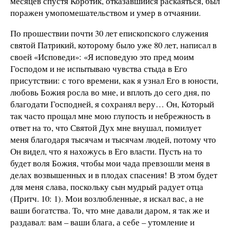
месяцев спустя Коротик, отказавшийся раскаяться, был
поражен умопомешательством и умер в отчаянии.
По прошествии почти 30 лет епископского служения
святой Патрикий, которому было уже 80 лет, написал в
своей «Исповеди»: «Я исповедую это пред моим
Господом и не испытываю чувства стыда в Его
присутствии: с того времени, как я узнал Его в юности,
любовь Божия росла во мне, и вплоть до сего дня, по
благодати Господней, я сохранял веру… Он, Который
так часто прощал мне мою глупость и небрежность в
ответ на то, что Святой Дух мне внушал, помилует
меня благодаря тысячам и тысячам людей, потому что
Он видел, что я нахожусь в Его власти. Пусть на то
будет воля Божия, чтобы мои чада превзошли меня в
делах возвышенных и в плодах спасения! В этом будет
для меня слава, поскольку сын мудрый радует отца
(Притч. 10: 1). Мои возлюбленные, я искал вас, а не
ваши богатства. То, что мне давали даром, я так же и
раздавал: вам – ваши блага, а себе – утомление и