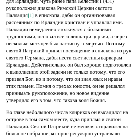
для Ирландии. Чуть ранее папа Келестин I (431)
рукоположил диакона Римской Церкви святого
Палладия
[1]
в епископа, дабы он организовывал
рассеянных по Ирландии христиан и управлял ими.
Палладий немедленно столкнулся с большими
трудностями, основал всего лишь три церкви, а через
несколько месяцев был настигнут смертью. Поэтому
святой Патрикий принял посвящение в епископа из рук
святого Германа, дабы нести свет истины варварам
Ирландии. Действительно, он был хорошо подготовлен
к выполнению этой задачи не только потому, что его
призвал Бог, но и потому, что он знал язык и нравы
этих племен. Помня о грехах юности, он не решался
принимать рукоположение, но новое видение
утвердило его в том, что такова воля Божия.
Во главе небольшого числа клириков он высадился на
острове в том самом месте, куда приплыл и святой
Палладий. Святой Патрикий не мешкая отправился на
большое собрание, которое регулярно устраивали