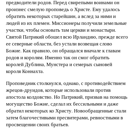
предводители родов. Перед свирепыми воинами он
произнес смелую проповедь о Христе. Ему удалось
обратить некоторых старейшин, а вслед за ними и
людей из их племен. Миссионеры получили земельные
участки, чтобы основать там церкви и монастыри.
Святой Патрикий обошел всю Ирландию, прежде всего
ее северные области, без устали возвещая слово
Божие. Как правило, он обращался вначале к главам
родов и королям. Именно так он смог обратить
королей Дублина, Мунстера и семерых сыновей
короля Коннахта.
Проповедник столкнулся, однако, с противодействием
жрецов-друидов, которые использовали против
апостола колдовство. Но Патрикий, призвав на помощь
могущество Божие, сделал их бессильными и даже
обратил некоторых ко Христу. Новообращенные стали
затем благочестивыми пресвитерами, ревностными в
просвещении своих братьев.