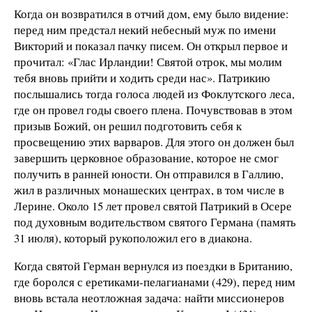
Когда он возвратился в отчий дом, ему было видение:
перед ним предстал некий небесный муж по имени
Викторий и показал пачку писем. Он открыл первое и
прочитал: «Глас Ирландии! Святой отрок, мы молим
тебя вновь прийти и ходить среди нас». Патрикию
послышались тогда голоса людей из Фоклутского леса,
где он провел годы своего плена. Почувствовав в этом
призыв Божий, он решил подготовить себя к
просвещению этих варваров. Для этого он должен был
завершить церковное образование, которое не смог
получить в ранней юности. Он отправился в Галлию,
жил в различных монашеских центрах, в том числе в
Лерине. Около 15 лет провел святой Патрикий в Осере
под духовным водительством святого Германа (память
31 июля), который рукоположил его в диакона.
Когда святой Герман вернулся из поездки в Британию,
где боролся с еретиками-пелагианами (429), перед ним
вновь встала неотложная задача: найти миссионеров