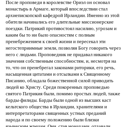
После проповеди в королевстве Ориэл он основал
монастырь в Армаге, который впоследствии стал
архиепископской кафедрой Ирландии. Именно из этой
обители начинались его длительные миссионерские
поездки. Патрикий противостоял насилию, угрозам и
каким бы то ни было опасностям с полным
пренебрежением к своей жизни и пересекал эти
негостеприимные земли, позволяя Богу говорить через
него с людьми. Проповедник не придавал никакого
значения собственным способностям, и, несмотря на
то, что он пренебрегал законами риторики, его речь,
насыщенная цитатами и отсылками к Священному
Писанию, обладала божественной силой приводить
людей ко Христу. Среди покоренных проповедью
святого Патрикия были, помимо простых людей, также
барды-филиды. Барды были одной из высших каст
кельтского общества в Ирландии, хранителями и
интерпретаторами священных устных преданий
народа и по своему положению были близки
языческим жрецам. Они, став монахами, отдавали