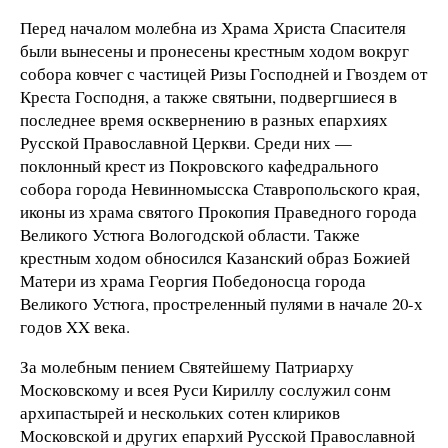
Перед началом молебна из Храма Христа Спасителя
были вынесены и пронесены крестным ходом вокруг
собора ковчег с частицей Ризы Господней и Гвоздем от
Креста Господня, а также святыни, подвергшиеся в
последнее время осквернению в разных епархиях
Русской Православной Церкви. Среди них —
поклонный крест из Покровского кафедрального
собора города Невинномысска Ставропольского края,
иконы из храма святого Прокопия Праведного города
Великого Устюга Вологодской области. Также
крестным ходом обносился Казанский образ Божией
Матери из храма Георгия Победоносца города
Великого Устюга, простреленный пулями в начале 20-х
годов XX века.
За молебным пением Святейшему Патриарху
Московскому и всея Руси Кириллу сослужил сонм
архипастырей и нескольких сотен клириков
Московской и других епархий Русской Православной