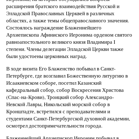
расширения братского взаимодействия Русской и
Элладской Православных Церквей в различных
областях, а также темы общеправославного значения.
Состоялось награждение Блаженнейшего
Архиепископа Афиниского Иеронима орденом святого
равноапостольного великого князя Владимира I
степени. Члены делегации Элладской Церкви также
были удостоены церковных наград.
В ходе визита Его Блаженство побывал в Санкт-
Петербурге, где возглавил Божественную литургию в
Исаакиевском соборе, посетил Казанский
кафедральный собор, собор Воскресения Христова
(Спас-на-Крови), Троицкий собор Александро-
Невской Лавры, Никольский морской собор в
Кронштадте, встретился с преподавателями и
студентами Санкт-Петербургской духовной академии,
осмотрел достопримечательности города.
Блаженнейший Архиепископ Иероним побывал в