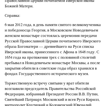
Православной Церкви почитаемой Иверской иконы
Божией Матери.
Справка:
6 мая 2012 года, в день памяти святого великомученика
и победоносца Георгия, в Московском Новодевичьем
женском монастыре состоялась церемония передачи
Русской Православной Церкви почитаемого Иверского
образа Богоматери — древнейшего на Руси списка
Иверской иконы, принесенного с Афона в 1648 году. С
1654 года на протяжении трех с половиной столетий
пребывал в Новодевичьем монастыре Москвы, а после
закрытия обители в советские годы образ хранился в
фондах Государственного исторического музея.
Торжественную встречу святыни у врат обители
возглавили председатель Правительства Российской
Федерации, избранный Президент России В.В. Путин,
Святейший Патриарх Московский и всея Руси Кирилл,
митрополит Крутицкий и Коломенский Ювеналий.