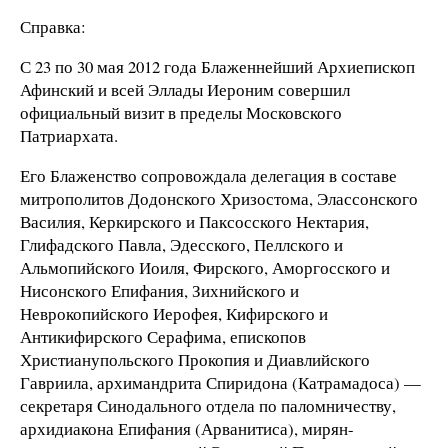
Справка:
С 23 по 30 мая 2012 года Блаженнейший Архиепископ
Афинский и всей Эллады Иероним совершил
официальный визит в пределы Московского
Патриархата.
Его Блаженство сопровождала делегация в составе
митрополитов Додонского Хризостома, Элассонского
Василия, Керкирского и Паксосского Нектария,
Глифадского Павла, Эдесского, Пеллского и
Альмопийского Иоиля, Фирского, Аморгосского и
Нисонского Епифания, Зихнийского и
Неврокопийского Иерофея, Кифирского и
Антикифирского Серафима, епископов
Христианупольского Прокопия и Диавлийского
Гавриила, архимандрита Спиридона (Катрамадоса) —
секретаря Синодального отдела по паломничеству,
архидиакона Епифания (Арванитиса), мирян-