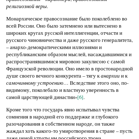
религиозной веры
.
Монархическое правосознание было поколеблено во
всей России. Оно было затемнено или вытеснено в
широких кругах русской интеллигенции, отчасти и
русского чиновничества и даже русского генералитета,
– анархо-демократическими иллюзиями и
республиканским образом мыслей, насаждавшимися и
распространявшимися мировою закулисою с самой
Французской революции. Оно имело в простонародной
душе своего вечного конкурента – тягу к
анархии
и к
самочинному устроению
… Вследствие этого оно, по-
видимому, поколебало и властную уверенность в
самой царствующей династии»
[6]
.
Кроме того что государь явно испытывал чувства
сомнения в народной его поддержке и глубокого
разочарования в собственном народе, он также
жаждал хоть какого-то умиротворения в стране – пусть
даже ценой утраты им российского трона.