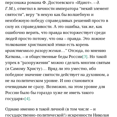
персонажа романа Ф. Достоевского «Идиот».
– д.
Г.М.
), отметил в личности императора “некий элемент
святости”, веру “в некую как бы волшебную и
неизбежную победу справедливых решений просто в
силу их справедливости. А это ошибка, так же, как
ошибочно верить, что правда восторжествует среди
людей просто потому, что она – правда. Это ложное
толкование христианской этики есть корень
нравственного разоружения
…” Отсюда, по мнению
Каткова, – и общественные беды России
[3]
. Но такой
упрек в “разоружении” можно сделать многим святым
(и Самому Христу)… Вряд ли это уместно, ибо
победное значение святости действует на духовном, а
не на политическом уровне. И оно становится
очевидным не сразу. Возможно, на этом уровне для
России было бы гораздо хуже не иметь такого
государя»
[4]
.
Однако именно в такой личной (в том числе – и
государственно-политической!) искренности Николая