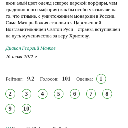
икон алый цвет одежд (скорее царской порфиры, чем
традиционного мафория) как бы особо указывали на
то, что отныне, с уничтожением монархии в России,
Сама Матерь Божия становится Царственной
Возглавительницей Святой Руси – страны, вступившей
на путь мученичества за веру Христову.
Диакон Георгий Малков
16 июля 2012 г.
9.2
101
1
Рейтинг:
Голосов:
Оценка:
2
3
4
5
6
7
8
9
10