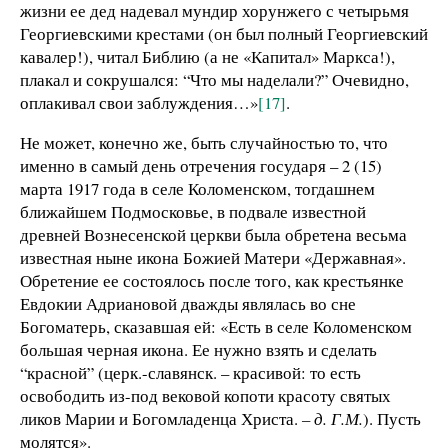
жизни ее дед надевал мундир хорунжего с четырьмя
Георгиевскими крестами (он был полный Георгиевский
кавалер!), читал Библию (а не «Капитал» Маркса!),
плакал и сокрушался: “Что мы наделали?” Очевидно,
оплакивал свои заблуждения…»
[17]
.
Не может, конечно же, быть случайностью то, что
именно в самый день отречения государя – 2 (15)
марта 1917 года в селе Коломенском, тогдашнем
ближайшем Подмосковье, в подвале известной
древней Вознесенской церкви была обретена весьма
известная ныне икона Божией Матери «Державная».
Обретение ее состоялось после того, как крестьянке
Евдокии Адриановой дважды являлась во сне
Богоматерь, сказавшая ей: «Есть в селе Коломенском
большая черная икона. Ее нужно взять и сделать
“красной” (церк.-славянск. – красивой: то есть
освободить из-под вековой копоти красоту святых
ликов Марии и Богомладенца Христа.
– д. Г.М.
). Пусть
молятся».