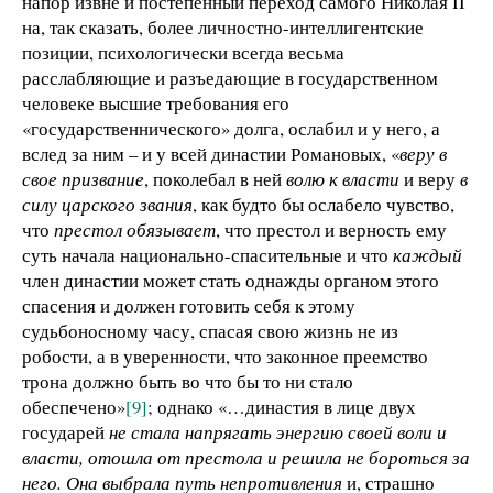
напор извне и постепенный переход самого Николая II
на, так сказать, более личностно-интеллигентские
позиции, психологически всегда весьма
расслабляющие и разъедающие в государственном
человеке высшие требования его
«государственнического» долга, ослабил и у него, а
вслед за ним – и у всей династии Романовых, «
веру в
свое призвание
, поколебал в ней
волю к власти
и веру
в
силу царского звания
, как будто бы ослабело чувство,
что
престол обязывает
, что престол и верность ему
суть начала национально-спасительные и что
каждый
член династии может стать однажды органом этого
спасения и должен готовить себя к этому
судьбоносному часу, спасая свою жизнь не из
робости, а в уверенности, что законное преемство
трона должно быть во что бы то ни стало
обеспечено»
[9]
; однако «…династия в лице двух
государей
не стала напрягать энергию своей воли и
власти, отошла от престола и решила не бороться за
него. Она выбрала путь непротивления
и, страшно