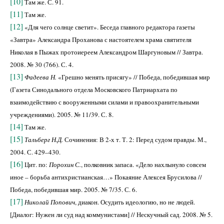
[10]
Там же. С. 91.
[11]
Там же.
[12]
«Для чего солнце светит». Беседа главного редактора газеты
«Завтра» Александра Проханова с настоятелем храма святителя
Николая в Пыжах протоиереем Александром Шаргуновым // Завтра.
2008. № 30 (766). С. 4.
[13]
Фадеева Н.
«Грешно менять присягу» // Победа, победившая мир
(Газета Синодального отдела Московского Патриархата по
взаимодействию с вооруженными силами и правоохранительными
учреждениями). 2005. № 11/39. С. 8.
[14]
Там же.
[15]
Тальберг Н.Д.
Сочинения: В 2-х т. Т. 2: Перед судом правды. М.,
2004. С. 429–430.
[16]
Цит. по:
Порохин С.
, полковник запаса. «Дело нахлынуло совсем
иное – борьба антихристианская…» Покаяние Алексея Брусилова //
Победа, победившая мир. 2005. № 7/35. С. 6.
[17]
Николай Попович
, диакон. Осудить идеологию, но не людей.
[Диалог: Нужен ли суд над коммунистами] // Нескучный сад. 2008. № 5.