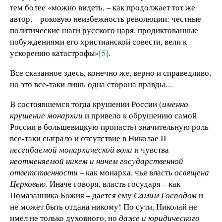
тем более «можно видеть, – как продолжает тот же
автор, – роковую неизбежность революции: честные
политические шаги русского царя, продиктованные
побуждениями его христианской совести, вели к
ускорению катастрофы»
[5]
.
Все сказанное здесь, конечно же, верно и справедливо,
но это все-таки лишь одна сторона правды…
В состоявшемся тогда крушении России (
именно
крушение монархии
и привело к обрушению самой
России в большевицкую пропасть) значительную роль
все-таки сыграло и отсутствие в Николае II
несгибаемой монархической воли
и чувства
неотменяемой никем и ничем государственной
ответственности
– как монарха, чья власть
освящена
Церковью
. Иначе говоря, власть государя – как
Помазанника Божия – дается ему
Самим Господом
и
не может быть отдана никому! По сути, Николай не
имел не только духовного, но
даже и юридического