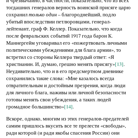
и чрезвычайно, в частности, показательно, что из всех
тогдашних генералов верность воинской присяге царю
сохранил
только один
– благороднейший, подло
убитый впоследствии петлюровцами, генерал-
лейтенант, граф Ф. Келлер. Показательно, что когда
после февральских событий 1917 года барон К.
Маннергейм уговаривал его «пожертвовать личными
политическими убеждениями для блага армии», то
встретил со стороны Келлера твердый ответ: «Я
христианин. И, думаю, грешно менять присягу»
[13]
.
Неудивительно, что и в его предсмертном дневнике
сохранились такие слова: «Мне казалось всегда
отвратительным и достойным презрения, когда люди
для личного блага, наживы или личной безопасности
готовы менять свои убеждения, а таких людей
громадное большинство»
[14]
.
Вскоре, однако, многим из этих генералов-предателей
самим пришлось вкусить все те прелести «свободы»,
ради которой (и ради якобы спасения России) они