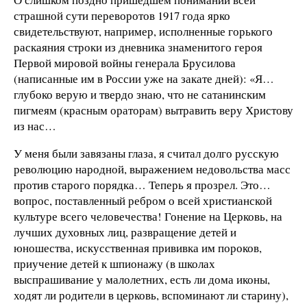
страшной сути переворотов 1917 года ярко
свидетельствуют, например, исполненные горького
раскаяния строки из дневника знаменитого героя
Первой мировой войны генерала Брусилова
(написанные им в России уже на закате дней): «Я…
глубоко верую и твердо знаю, что не сатанинским
пигмеям (красным ораторам) вытравить веру Христову
из нас…
У меня были завязаны глаза, я считал долго русскую
революцию народной, выражением недовольства масс
против старого порядка… Теперь я прозрел. Это…
вопрос, поставленный ребром о всей христианской
культуре всего человечества! Гонение на Церковь, на
лучших духовных лиц, развращение детей и
юношества, искусственная прививка им пороков,
приучение детей к шпионажу (в школах
выспрашивание у малолетних, есть ли дома иконы,
ходят ли родители в церковь, вспоминают ли старину),