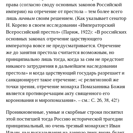
права (согласно своду основных законов Российской
империи) на отречение от престола – тем более всего
лишь
личным
своим решением. (Как указывает сенатор
Н. Корево в своем исследовании «Императорский
Всероссийский престол» (Париж, 1922): «В российских
основных законах отречение царствующего
императора вовсе не предусматривается. Отречение
же до занятия престола считается возможным, но
принципиально лишь тогда, когда за сим не предстоит
никакого затруднения в дальнейшем наследовании
престола» и когда царствующий государь разрешает и
санкционирует такое отречение; «с религиозной же
точки зрения, отречение монарха Помазанника Божия
является противоречащим акту священного его
коронования и миропомазания». – см.: С. 26, 38, 42!)
Проникновенные, умные и скорбные строки посвятил
этой постигшей тогда Россию исторической трагедии
принципиальный, но очень трезвый монархист Иван
Ильин, чьи высказывания на данную тему вновь будет