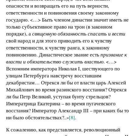
опасности и возвращать его на путь верности,
ответственности и повиновения своему законному
государю. <…> Быть членом династии значит иметь не
только субъективное право на трон (в законном
порядке), а
священную обязанность спасать и вести
свой народ и для этого приводить его к чувству
ответственности, к чувству ранга, к законному
повиновению. Династическое звание есть
призвание к
власти и обязательство служить властью
. <…>
Вспомним императора Николая I, шествующего по
улицам Петербурга навстречу восставшим
декабристам… Отрекся ли бы от власти царь Алексей
Михайлович во время разинского восстания? Отрекся
ли бы Петр Великий, уступая бунту стрельцов?
Императрица Екатерина – во время пугачевского
восстания? Император Александр III – при каких бы то
ни было обстоятельствах?..»
[8]
.
К сожалению, как представляется, революционный