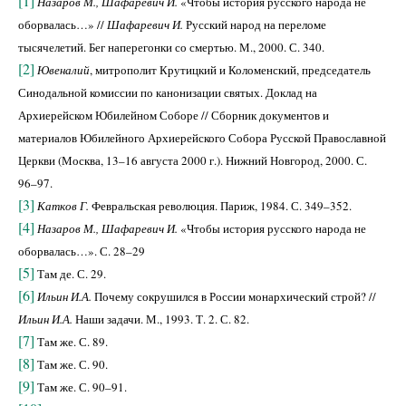
[1]
Назаров М., Шафаревич И.
«Чтобы история русского народа не
оборвалась…» //
Шафаревич И.
Русский народ на переломе
тысячелетий. Бег наперегонки со смертью. М., 2000. С. 340.
[2]
Ювеналий
, митрополит Крутицкий и Коломенский, председатель
Синодальной комиссии по канонизации святых. Доклад на
Архиерейском Юбилейном Соборе // Сборник документов и
материалов Юбилейного Архиерейского Собора Русской Православной
Церкви (Москва, 13–16 августа 2000 г.). Нижний Новгород, 2000. С.
96–97.
[3]
Катков Г.
Февральская революция. Париж, 1984. С. 349–352.
[4]
Назаров М., Шафаревич И.
«Чтобы история русского народа не
оборвалась…». С. 28–29
[5]
Там де. С. 29.
[6]
Ильин И.А.
Почему сокрушился в России монархический строй? //
Ильин И.А.
Наши задачи. М., 1993. Т. 2. С. 82.
[7]
Там же. С. 89.
[8]
Там же. С. 90.
[9]
Там же. С. 90–91.