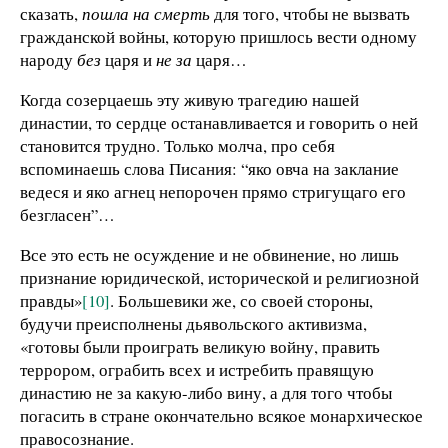
сказать,
пошла на смерть
для того, чтобы не вызвать
гражданской войны, которую пришлось вести одному
народу
без
царя и
не за
царя…
Когда созерцаешь эту живую трагедию нашей
династии, то сердце останавливается и говорить о ней
становится трудно. Только молча, про себя
вспоминаешь слова Писания: “яко овча на заклание
ведеся и яко агнец непорочен прямо стригущаго его
безгласен”…
Все это есть не осуждение и не обвинение, но лишь
признание юридической, исторической и религиозной
правды»
[10]
. Большевики же, со своей стороны,
будучи преисполнены дьявольского активизма,
«готовы были проиграть великую войну, править
террором, ограбить всех и истребить правящую
династию не за какую-либо вину, а для того чтобы
погасить в стране окончательно всякое монархическое
правосознание.