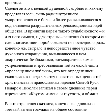
престола.
Сделал он это с великой душевной скорбью и, как ему
представлялось, лишь ради внутреннего
умиротворения все более и более раскалывавшегося
под влиянием разрушительных революционных идей
общества. В принятии царем такого судьбоносного – и
для него самого, и для страны – решения (о котором он
сам впоследствии порой сожалел) не последнюю роль,
конечно же, сыграло и непосредственное чувство
духовного отвращения, вызывавшееся в нем
анархически-безбожными, «демократическими»
устремлениями и требованиями той немалой части
«просвещенной публики», что все определенней
склонялась к предательству нравственных ценностей
христианства и православных идеалов Святой Руси.
Недаром Николай записал в своем дневнике перед
отречением: «Кругом измена, и трусость, и обман».
В акте отречения сказался, конечно же, довольно
трезвый взгляд государя на общее состояние