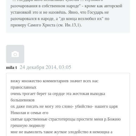
разочарования в собственном народе" - кроме как авторской
установкой это и не назовёшь. Явно, что Государь не
разочаровался в народе, а "до конца возлюбил их" по
примеру Самого Христа (см. Ин.13,1).
24 декабря 2014, 03:05
mila t
вижу множество комментариев значит всех нас
православных
очень трогает берет за сердце эта жестокая выходка
большевиков
ох даже писать не могу это слово- убийство- нашего царя
Николая и семьи его
святые царственные страстотерпцы простите меня р.Божию
грешную людмилу
мне не вымолить такое жуткое злодейство я немощна а