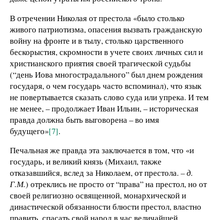
В отречении Николая от престола «было столько
живого патриотизма, опасения вызвать гражданскую
войну на фронте и в тылу, столько царственного
бескорыстия, скромности в учете своих личных сил и
христианского приятия своей трагической судьбы
(“день Иова многострадального” был днем рождения
государя, о чем государь часто вспоминал), что язык
не повертывается сказать слово суда или упрека. И тем
не менее, – продолжает Иван Ильин, – историческая
правда должна быть выговорена – во имя
будущего»
[7]
.
Печальная же правда эта заключается в том, что «и
государь, и великий князь (Михаил, также
отказавшийся, вслед за Николаем, от престола.
– д.
Г.М.
) отреклись не просто от “права” на престол, но от
своей религиозно освященной, монархической и
династической обязанности блюсти престол, властно
править, спасать свой народ в час величайшей