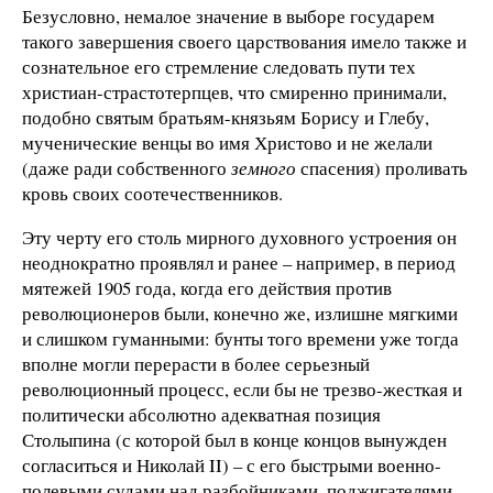
Безусловно, немалое значение в выборе государем
такого завершения своего царствования имело также и
сознательное его стремление следовать пути тех
христиан-страстотерпцев, что смиренно принимали,
подобно святым братьям-князьям Борису и Глебу,
мученические венцы во имя Христово и не желали
(даже ради собственного
земного
спасения) проливать
кровь своих соотечественников.
Эту черту его столь мирного духовного устроения он
неоднократно проявлял и ранее – например, в период
мятежей 1905 года, когда его действия против
революционеров были, конечно же, излишне мягкими
и слишком гуманными: бунты того времени уже тогда
вполне могли перерасти в более серьезный
революционный процесс, если бы не трезво-жесткая и
политически абсолютно адекватная позиция
Столыпина (с которой был в конце концов вынужден
согласиться и Николай II) – с его быстрыми военно-
полевыми судами над разбойниками, поджигателями