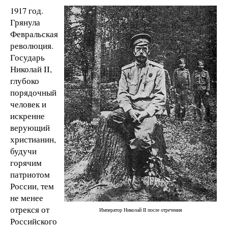
1917 год.
Грянула
Февральская
революция.
Государь
Николай II,
глубоко
порядочный
человек и
искренне
верующий
христианин,
будучи
горячим
патриотом
России, тем
не менее
отрекся от
Император Николай II после отречения
Российского