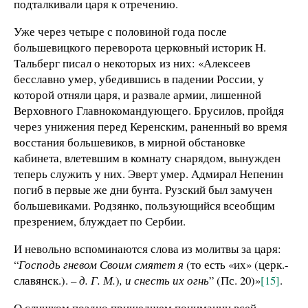
подталкивали царя к отречению.
Уже через четыре с половиной года после
большевицкого переворота церковный историк Н.
Тальберг писал о некоторых из них: «Алексеев
бесславно умер, убедившись в падении России, у
которой отняли царя, и развале армии, лишенной
Верховного Главнокомандующего. Брусилов, пройдя
через унижения перед Керенским, раненный во время
восстания большевиков, в мирной обстановке
кабинета, влетевшим в комнату снарядом, вынужден
теперь служить у них. Эверт умер. Адмирал Непенин
погиб в первые же дни бунта. Рузский был замучен
большевиками. Родзянко, пользующийся всеобщим
презрением, блуждает по Сербии.
И невольно вспоминаются слова из молитвы за царя:
“
Господь гневом Своим смятет я
(то есть «их» (церк.-
славянск.).
– д. Г. М.
)
, и снесть их огнь
” (Пс. 20)»
[15]
.
О слишком поздно пришедшем понимании всей