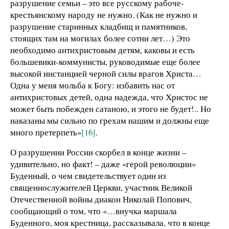
разрушение семьи – это все русскому рабоче-
крестьянскому народу не нужно. (Как не нужно и
разрушение старинных кладбищ и памятников,
стоящих там на могилах более сотни лет…) Это
необходимо антихристовым детям, каковы и есть
большевики-коммунисты, руководимые еще более
высокой инстанцией черной силы врагов Христа…
Одна у меня мольба к Богу: избавить нас от
антихристовых детей, одна надежда, что Христос не
может быть побежден сатаною, и этого не будет!.. Но
наказаны мы сильно по грехам нашим и должны еще
много претерпеть»
[16]
.
О разрушении России скорбел в конце жизни –
удивительно, но факт! – даже «герой революции»
Буденный, о чем свидетельствует один из
священнослужителей Церкви, участник Великой
Отечественной войны диакон Николай Попович,
сообщающий о том, что «…внучка маршала
Буденного, моя крестница, рассказывала, что в конце