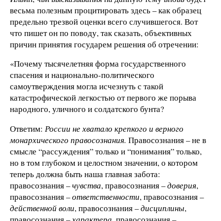
весьма полезным процитировать здесь – как образец
предельно трезвой оценки всего случившегося. Вот
что пишет он по поводу, так сказать, объективных
причин принятия государем решения об отречении:
«Почему тысячелетняя форма государственного
спасения и национально-политического
самоутверждения могла исчезнуть с такой
катастрофической легкостью от первого же порыва
народного, уличного и солдатского бунта?
Ответим:
России не хватало крепкого и верного
монархического правосознания.
Правосознания – не в
смысле “рассуждения” только и “понимания” только,
но в том глубоком и целостном значении, о котором
теперь должна быть наша главная забота:
правосознания –
чувства
, правосознания –
доверия
,
правосознания –
ответственности
, правосознания –
действенной воли
, правосознания –
дисциплины
,
правосознания –
характера
, правосознания –