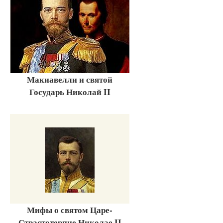
Макиавелли и святой
Государь Николай II
Мифы о святом Царе-
Страстотерпце Николае II