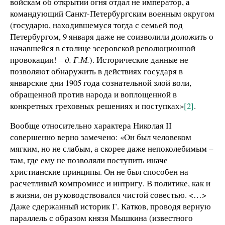
войскам об открытии огня отдал не император, а
командующий Санкт-Петербургским военным округом
(государю, находившемуся тогда с семьей под
Петербургом, 9 января даже не соизволили доложить о
начавшейся в столице эсеровской революционной
провокации!
– д. Г.М.
). Исторические данные не
позволяют обнаружить в действиях государя в
январские дни 1905 года сознательной злой воли,
обращенной против народа и воплощенной в
конкретных греховных решениях и поступках»
[2]
.
Вообще относительно характера Николая II
совершенно верно замечено: «Он был человеком
мягким, но не слабым, а скорее даже непоколебимым –
там, где ему не позволяли поступить иначе
христианские принципы. Он не был способен на
расчетливый компромисс и интригу. В политике, как и
в жизни, он руководствовался чистой совестью. <…>
Даже сдержанный историк Г. Катков, проводя верную
параллель с образом князя Мышкина (известного