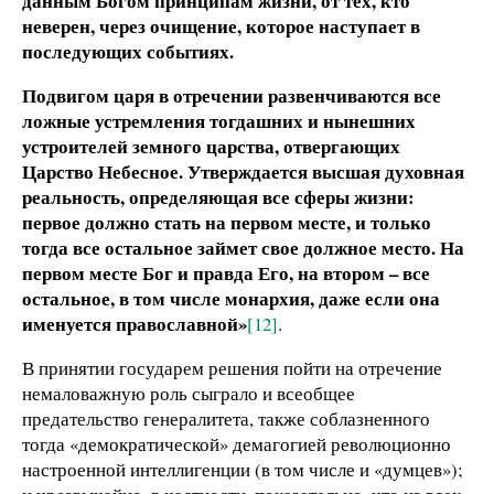
данным Богом принципам жизни, от тех, кто
неверен, через очищение, которое наступает в
последующих событиях.
Подвигом царя в отречении развенчиваются все
ложные устремления тогдашних и нынешних
устроителей земного царства, отвергающих
Царство Небесное. Утверждается высшая духовная
реальность, определяющая все сферы жизни:
первое должно стать на первом месте, и только
тогда все остальное займет свое должное место. На
первом месте Бог и правда Его, на втором – все
остальное, в том числе монархия, даже если она
именуется православной»
[12]
.
В принятии государем решения пойти на отречение
немаловажную роль сыграло и всеобщее
предательство генералитета, также соблазненного
тогда «демократической» демагогией революционно
настроенной интеллигенции (в том числе и «думцев»);