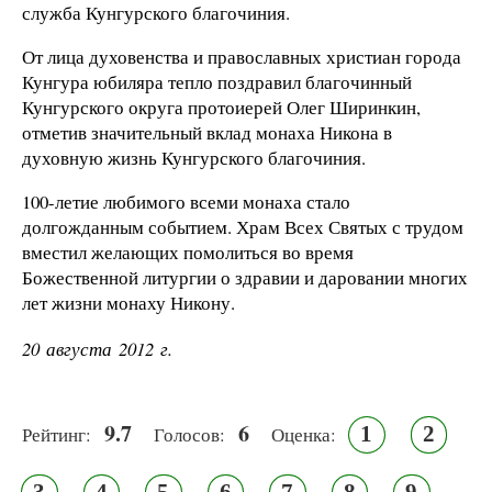
служба Кунгурского благочиния.
От лица духовенства и православных христиан города
Кунгура юбиляра тепло поздравил благочинный
Кунгурского округа протоиерей Олег Ширинкин,
отметив значительный вклад монаха Никона в
духовную жизнь Кунгурского благочиния.
100-летие любимого всеми монаха стало
долгожданным событием. Храм Всех Святых с трудом
вместил желающих помолиться во время
Божественной литургии о здравии и даровании многих
лет жизни монаху Никону.
20 августа 2012 г.
9.7
6
1
2
Рейтинг:
Голосов:
Оценка:
3
4
5
6
7
8
9