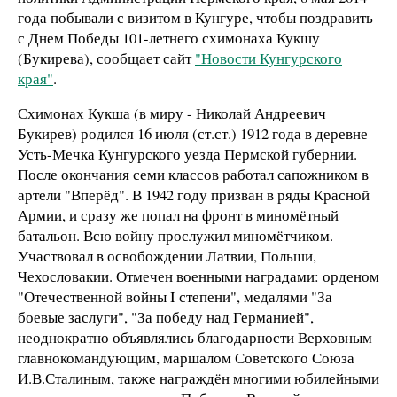
года побывали с визитом в Кунгуре, чтобы поздравить
с Днем Победы 101-летнего схимонаха Кукшу
(Букирева), сообщает сайт
"Новости Кунгурского
края"
.
Схимонах Кукша (в миру - Николай Андреевич
Букирев) родился 16 июля (ст.ст.) 1912 года в деревне
Усть-Мечка Кунгурского уезда Пермской губернии.
После окончания семи классов работал сапожником в
артели "Вперёд". В 1942 году призван в ряды Красной
Армии, и сразу же попал на фронт в миномётный
батальон. Всю войну прослужил миномётчиком.
Участвовал в освобождении Латвии, Польши,
Чехословакии. Отмечен военными наградами: орденом
"Отечественной войны I степени", медалями "За
боевые заслуги", "За победу над Германией",
неоднократно объявлялись благодарности Верховным
главнокомандующим, маршалом Советского Союза
И.В.Сталиным, также награждён многими юбилейными