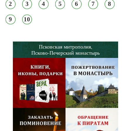
2
3
4
5
6
7
8
9
10
Псковская митрополия,
Псково-Печерский монастырь